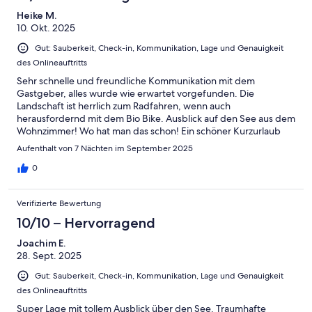
Ungenügend
Heike M.
10. Okt. 2025
Gut: Sauberkeit, Check-in, Kommunikation, Lage und Genauigkeit
des Onlineauftritts
Sehr schnelle und freundliche Kommunikation mit dem
Gastgeber, alles wurde wie erwartet vorgefunden. Die
Landschaft ist herrlich zum Radfahren, wenn auch
herausfordernd mit dem Bio Bike. Ausblick auf den See aus dem
Wohnzimmer! Wo hat man das schon! Ein schöner Kurzurlaub
und bestimmt nicht der letzte in dieser Gegend!
Aufenthalt von 7 Nächten im September 2025
0
Verifizierte Bewertung
10/10 – Hervorragend
Joachim E.
28. Sept. 2025
Gut: Sauberkeit, Check-in, Kommunikation, Lage und Genauigkeit
des Onlineauftritts
Super Lage mit tollem Ausblick über den See. Traumhafte