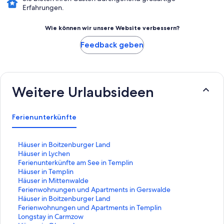
Erfahrungen.
Wie können wir unsere Website verbessern?
Feedback geben
Weitere Urlaubsideen
Ferienunterkünfte
L
Häuser in Boitzenburger Land
i
L
Häuser in Lychen
n
i
L
Ferienunterkünfte am See in Templin
k
n
i
L
Häuser in Templin
,
k
n
i
L
Häuser in Mittenwalde
d
,
k
n
i
L
Ferienwohnungen und Apartments in Gerswalde
e
d
,
k
n
i
L
Häuser in Boitzenburger Land
r
e
d
,
k
n
i
L
Ferienwohnungen und Apartments in Templin
d
r
e
d
,
k
n
i
L
Longstay in Carmzow