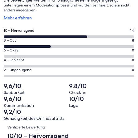
Die Bewertungen werden in chronologischer Reihenfolge angezeigt,
unterliegen einem Moderationsprozess und wurden verifiziert, sofern nicht
anders angegeben.
Wird
Mehr erfahren
in
einem
14
10 – Hervorragend
14
neuen
von
Fenster
8
8 – Gut
8
insgesamt
geöffnet
von
22
0
6 – Okay
0
insgesamt
Gästebewertungen
von
22
0
4 – Schlecht
0
haben
insgesamt
Gästebewertungen
von
eine
22
0
2 – Ungenügend
0
haben
insgesamt
Bewertung
Gästebewertungen
von
eine
22
von
haben
insgesamt
9,6/10
9,8/10
Bewertung
Gästebewertungen
10
eine
22
von
haben
Sauberkeit
Check-in
-
Bewertung
Gästebewertungen
9,6/10
10/10
8
eine
Hervorragend
von
haben
-
Bewertung
Kommunikation
Lage
6
eine
9,2/10
Gut
von
-
Bewertung
4
Genauigkeit des Onlineauftritts
Okay
von
Bewertungen
-
Verifizierte Bewertung
2
Schlecht
-
10/10 – Hervorragend