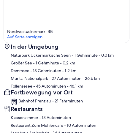
Nordwestuckermark, BB
Auf Karte anzeigen
In der Umgebung
Karte
Naturpark Uckermärkische Seen
- 1 Gehminute
- 0.0 km
Großer See
- 1 Gehminute
- 0.2 km
Dammsee
- 13 Gehminuten
- 1.2 km
Müritz-Nationalpark
- 27 Autominuten
- 26.6 km
Tollensesee
- 45 Autominuten
- 46.1 km
Fortbewegung vor Ort
Bahnhof Prenzlau – 21 Fahrminuten
Restaurants
‪Klassenzimmer - ‬13 Autominuten
‪Restaurant Zum Mühlencafé - ‬10 Autominuten
‪Landhaus Arnimshain - ‬14 Autominuten