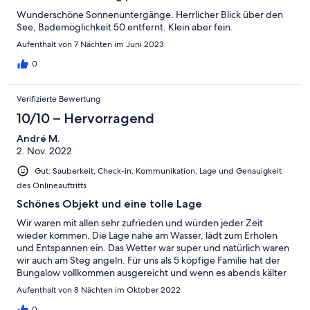
Wunderschöne Sonnenuntergänge. Herrlicher Blick über den
See, Bademöglichkeit 50 entfernt. Klein aber fein.
Aufenthalt von 7 Nächten im Juni 2023
0
Verifizierte Bewertung
10/10 – Hervorragend
André M.
2. Nov. 2022
Gut: Sauberkeit, Check-in, Kommunikation, Lage und Genauigkeit
des Onlineauftritts
Schönes Objekt und eine tolle Lage
Wir waren mit allen sehr zufrieden und würden jeder Zeit
wieder kommen. Die Lage nahe am Wasser, lädt zum Erholen
und Entspannen ein. Das Wetter war super und natürlich waren
wir auch am Steg angeln. Für uns als 5 köpfige Familie hat der
Bungalow vollkommen ausgereicht und wenn es abends kälter
wurde, hatten wir den Kamin angemacht. Sehr gern kommen
Aufenthalt von 8 Nächten im Oktober 2022
wir wieder :)
0