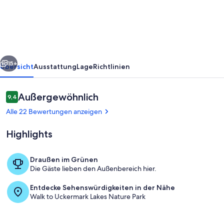
See
rück
Weiter
15+
Übersicht
Ausstattung
Lage
Richtlinien
Bewertungen
Außergewöhnlich
9,4
9,4 von 10.
Alle 22 Bewertungen anzeigen
Highlights
Draußen im Grünen
Die Gäste lieben den Außenbereich hier.
Stadtmauer am See
Entdecke Sehenswürdigkeiten in der Nähe
Walk to Uckermark Lakes Nature Park