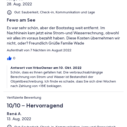
28. Aug. 2022
Gut: Sauberkeit, Check-in, Kommunikation und Lage
Fewo am See
Es war sehr schön, aber der Bootssteg weit entfernt. Im
Nachhinein kam jetzt eine Strom-und Wasserrechnung, obwohl
wir alles im voraus bezahlt haben. Diese Kosten übernehmen wir
nicht, oder? Freundlich Grüße Familie Wade
Aufenthalt von 7 Nächten im August 2022
0
Antwort von VrboOwner am 10. Okt. 2022
Schön, dass es Ihnen gefallen hat. Die verbrauchsabhängige
Berechnung von Strom und Wasser ist Bestandteil der
Objektbeschreibung. Ich finde es schade, dass Sie sich drei Wochen
nach Zahlung von <15€ beklagen.
Verifizierte Bewertung
10/10 – Hervorragend
René A.
13. Aug. 2022
Gut: Sauberkeit, Check-in, Kommunikation, Lage und Genauigkeit