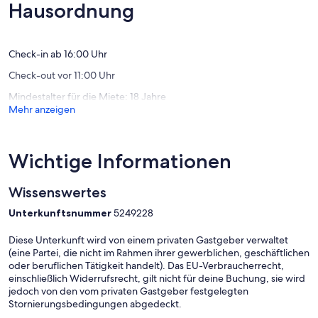
am
Außergewöhnlich,
Außerge
Hausordnung
Unteruc
(92
(46
Nordwe
Bewertungen)
Bewert
Check-in ab 16:00 Uhr
Check-out vor 11:00 Uhr
Mindestalter für die Miete: 18 Jahre
Mehr anzeigen
Wichtige Informationen
Wissenswertes
Unterkunftsnummer
5249228
Diese Unterkunft wird von einem privaten Gastgeber verwaltet
(eine Partei, die nicht im Rahmen ihrer gewerblichen, geschäftlichen
oder beruflichen Tätigkeit handelt). Das EU-Verbraucherrecht,
einschließlich Widerrufsrecht, gilt nicht für deine Buchung, sie wird
jedoch von den vom privaten Gastgeber festgelegten
Stornierungsbedingungen abgedeckt.