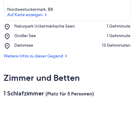
Nordwestuckermark, BB
Auf Karte anzeigen
Place,
Naturpark Uckermärkische Seen
‪1 Gehminute‬
Naturpark
Auf Karte anzeigen
Place,
Großer See
‪1 Gehminute‬
Uckermärkische
Großer
Seen
Place,
Dammsee
‪13 Gehminuten‬
See
Dammsee
Weitere Infos zu dieser Gegend
Zimmer und Betten
1 Schlafzimmer
(Platz für 5 Personen)