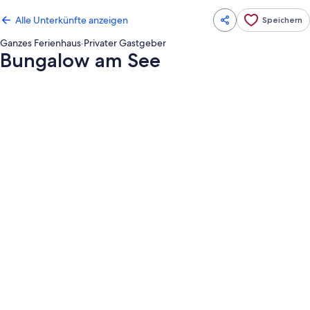
Alle Unterkünfte anzeigen
Speichern
Ganzes Ferienhaus
·
Privater Gastgeber
Bungalow am See
Fotogalerie
von
Bungalow
am