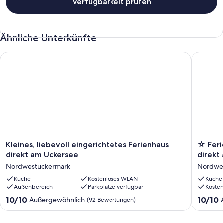
Verfügbarkeit prüfen
Ähnliche Unterkünfte
Kleines, liebevoll eingerichtetes Ferienhaus direkt am Uckerse
☆ Ferien
Kleines,
☆
Kleines, liebevoll eingerichtetes Ferienhaus
☆ Feri
liebevoll
Ferienh
direkt am Uckersee
direkt
eingerichtetes
97
Nordwestuckermark
Nordwe
Ferienhaus
☆
direkt
Küche
Kostenloses WLAN
-
Küche
Außenbereich
Parkplätze verfügbar
Koste
am
Ruhe
Uckersee
und
10.0
10.0
10/10
10/10
Außergewöhnlich
(92 Bewertungen)
Nordwestuckermark
Entspa
von
von
direkt
10,
10,