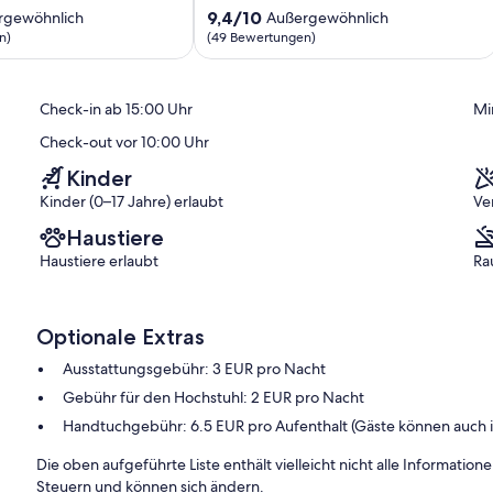
dem
9.4
9,4/10
rgewöhnlich
Außergewöhnlich
Aufzug
von
n)
(49 Bewertungen)
erreichbar.
10,
Der
ich,
Außergewöhnlich,
gemütliche
(49
Check-in ab 15:00 Uhr
Mi
Balkon
)
Bewertungen)
mit
Check-out vor 10:00 Uhr
Blick
ins
Kinder
Grüne
Kinder (0–17 Jahre) erlaubt
Ve
lädt
zum
Haustiere
Entspannen
Haustiere erlaubt
Ra
ein.
Wohltuende
Sauna.
Nebenkosten
Optionale Extras
inklusive.
Ausstattungsgebühr: 3 EUR pro Nacht
Cuxhaven
Gebühr für den Hochstuhl: 2 EUR pro Nacht
Handtuchgebühr: 6.5 EUR pro Aufenthalt (Gäste können auch 
Die oben aufgeführte Liste enthält vielleicht nicht alle Informati
Steuern und können sich ändern.