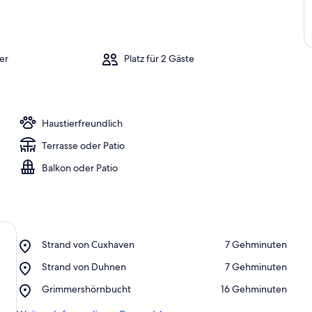
er
Platz für 2 Gäste
Haustierfreundlich
Terrasse oder Patio
Balkon oder Patio
Place,
Strand von Cuxhaven
‪7 Gehminuten‬
Strand
Place,
Strand von Duhnen
‪7 Gehminuten‬
von
Strand
Cuxhaven
Place,
Grimmershörnbucht
‪16 Gehminuten‬
von
Grimmershörnbucht
Duhnen