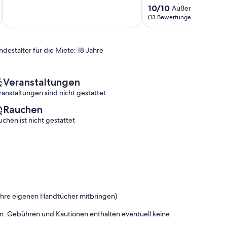
10,
Duhnen
10.0
10/10
Außergewöhnlic
Außergewöhnlich,
Cuxhaven
von
(13 Bewertungen)
(1
10,
Bewertung)
Außergewöhnlich,
(13
ndestalter für die Miete: 18 Jahre
Bewertungen)
Veranstaltungen
ranstaltungen sind nicht gestattet
Rauchen
uchen ist nicht gestattet
ihre eigenen Handtücher mitbringen)
onen. Gebühren und Kautionen enthalten eventuell keine