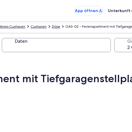
App öffnen
Unterkunft 
dkreis Cuxhaven
Cuxhaven
Döse
OAS-02 - Ferienapartment mit Tiefgaragen
Daten
G
nt mit Tiefgaragenstellpla