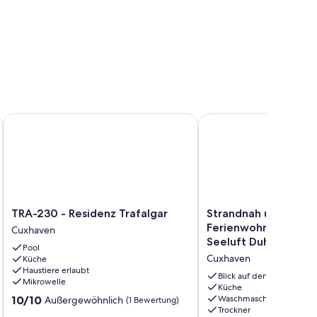
lplatz
 in Cuxhaven. Bequem mit dem Aufzug erreichbar. Der gemütli
TRA-230 - Residenz Trafalgar
Strandnah und mit Mee
TRA-
Strandnah
TRA-230 - Residenz Trafalgar
Strandnah und mit M
230
und
Ferienwohnung 4 im
Cuxhaven
-
mit
Seeluft Duhnen
Pool
Residenz
Meerblick:
Cuxhaven
Küche
Trafalgar
Ferienwohnung
Haustiere erlaubt
Cuxhaven
4
Blick auf den Ozean
Mikrowelle
im
Küche
10.0
10/10
Waschmaschine
Außergewöhnlich
(1 Bewertung)
Haus
Trockner
von
Seeluft