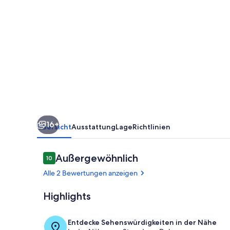
-
Ferienapartment
mit
Tiefgaragenstellplatz
(HT)
-
Residenz
Oasis
16+
Übersicht
Ausstattung
Lage
Richtlinien
Bewertungen
Außergewöhnlich
10
10 von 10.
Alle 2 Bewertungen anzeigen
Highlights
Residenz Oas
Entdecke Sehenswürdigkeiten in der Nähe