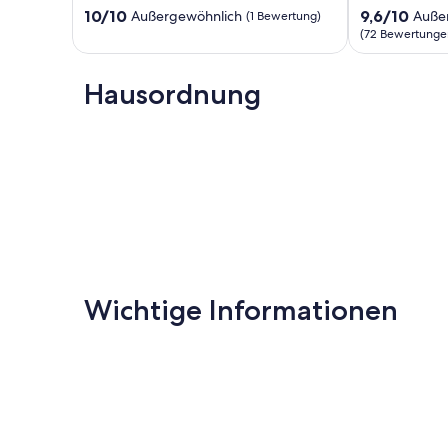
Personen
Cuxhaven
10.0
9.6
10/10
9,6/10
Außergewöhnlich
Auße
(1 Bewertung)
-
von
von
(72 Bewertunge
Residenz
10,
10,
Strandhaus
Außergewöhnlich,
Außergewöhnl
Döse
(1
Hausordnung
(72
Cuxhaven
Bewertung)
Bewertungen
Wichtige Informationen