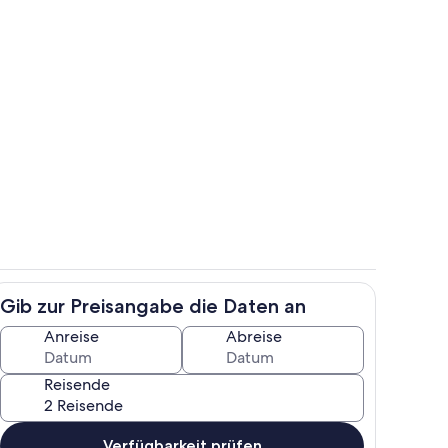
h
Residenz Oasis
Gib zur Preisangabe die Daten an
h
Eigene Küche
Anreise
Abreise
Reisende
Verfügbarkeit prüfen