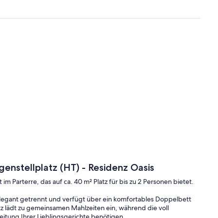
enstellplatz (HT) - Residenz Oasis
Parterre, das auf ca. 40 m² Platz für bis zu 2 Personen bietet.
elegant getrennt und verfügt über ein komfortables Doppelbett
tz lädt zu gemeinsamen Mahlzeiten ein, während die voll
reitung Ihrer Lieblingsgerichte benötigen.