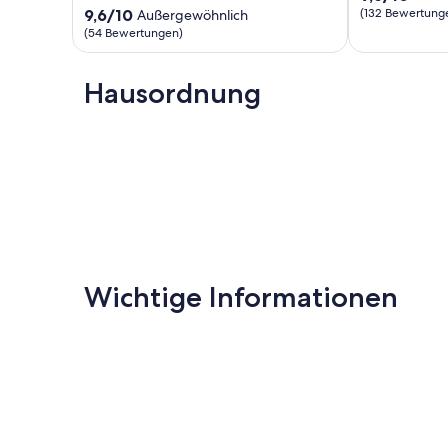
von
9.6
9,6/10
(132 Bewertung
Außergewöhnlich
10,
von
(54 Bewertungen)
Außergewöhnl
10,
(132
Außergewöhnlich,
Bewertungen
(54
Hausordnung
Bewertungen)
Wichtige Informationen