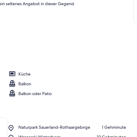
ein seltenes Angebot in dieser Gegend.
Küche
Balkon
Balkon oder Patio
Place,
Naturpark Sauerland-Rothaargebirge
‪1 Gehminute‬
Naturpark
Place,
Wasserski Winterberg
‪10 Gehminuten‬