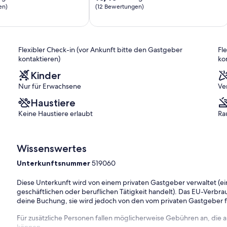
von
en)
(12 Bewertungen)
10,
ich,
Außergewöhnlich,
(12
)
Bewertungen)
Flexibler Check-in (vor Ankunft bitte den Gastgeber
Fl
kontaktieren)
ko
Kinder
Nur für Erwachsene
Ve
Haustiere
Keine Haustiere erlaubt
Ra
Wissenswertes
Unterkunftsnummer
519060
Diese Unterkunft wird von einem privaten Gastgeber verwaltet (ein
geschäftlichen oder beruflichen Tätigkeit handelt). Das EU-Verbrauc
deine Buchung, sie wird jedoch von den vom privaten Gastgeber
Für zusätzliche Personen fallen möglicherweise Gebühren an, die
können.