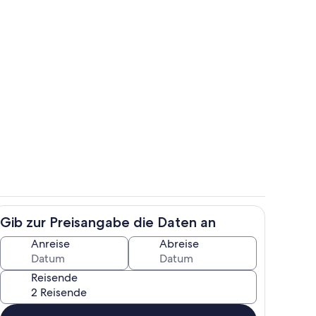
ackofen,Spülmaschine,Herd u. Microwelle
Wohnbereich
Gib zur Preisangabe die Daten an
Zimmer
Anreise
Abreise
Reisende