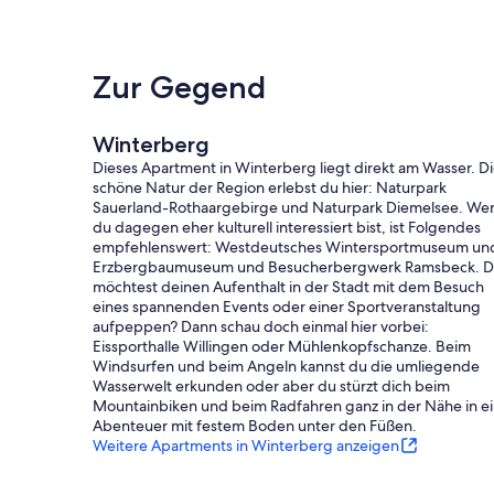
Zur Gegend
Winterberg
Dieses Apartment in Winterberg liegt direkt am Wasser. D
schöne Natur der Region erlebst du hier: Naturpark
Sauerland-Rothaargebirge und Naturpark Diemelsee. We
du dagegen eher kulturell interessiert bist, ist Folgendes
empfehlenswert: Westdeutsches Wintersportmuseum un
Erzbergbaumuseum und Besucherbergwerk Ramsbeck. 
möchtest deinen Aufenthalt in der Stadt mit dem Besuch
eines spannenden Events oder einer Sportveranstaltung
aufpeppen? Dann schau doch einmal hier vorbei:
Eissporthalle Willingen oder Mühlenkopfschanze. Beim
Windsurfen und beim Angeln kannst du die umliegende
Wasserwelt erkunden oder aber du stürzt dich beim
Mountainbiken und beim Radfahren ganz in der Nähe in e
Abenteuer mit festem Boden unter den Füßen.
Weitere Apartments in Winterberg anzeigen