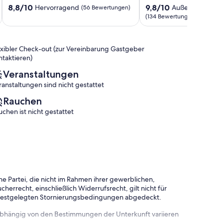
Niedersfeld
8.8
9.8
8,8/10
9,8/10
Hervorragend
Außergewöhnli
(56 Bewertungen)
Winterberg
von
von
(134 Bewertungen)
10,
10,
Hervorragend,
Außergewöhnlich,
(56
(134
exibler Check-out (zur Vereinbarung Gastgeber
Bewertungen)
Bewertungen)
ntaktieren)
Veranstaltungen
ranstaltungen sind nicht gestattet
Rauchen
uchen ist nicht gestattet
e Partei, die nicht im Rahmen ihrer gewerblichen,
herrecht, einschließlich Widerrufsrecht, gilt nicht für
 festgelegten Stornierungsbedingungen abgedeckt.
 abhängig von den Bestimmungen der Unterkunft variieren