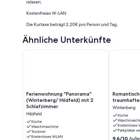
relaxen.
Kostenfreies W-LAN
Die Kurtaxe beträgt 2,20€ pro Person und Tag.
Ähnliche Unterkünfte
Ferienwohnung "Panorama" (Winterberg/ Hildfeld) 
Romantische W
Ferienwohnung
Romantische
Ferienwohnung "Panorama"
Romantisch
"Panorama"
Wohnung
(Winterberg/ Hildfeld) mit 2
traumhafter
(Winterberg/
mit
Schlafzimmer
Winterberg
Hildfeld)
traumhafter
Hildfeld
mit
Aussicht,
Küche
Waschmasch
2
WiFi
Küche
Kostenloses
Schlafzimmer
Waschmaschine
free
Parkplätze v
Trockner
Hildfeld
Winterberg
Kostenloses WLAN
9.6
9,6/10
Auße