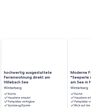
und willkommen
hochwertig ausgestattete Ferienwohnung direkt am Hillebac
Moderne Ferienwohnung
hochwertig
Moderne
hochwertig ausgestattete
Moderne Ferienwoh
ausgestattete
Ferienwohnung
Ferienwohnung direkt am
*Seeperle in Winter
Ferienwohnung
*Seeperle
Hillebach See
am See in Niedersfe
direkt
in
Winterberg
Winterberg
am
Winterberg*
Hillebach
direkt
Küche
Küche
See
Haustiere erlaubt
am
Haustiere erlaubt
Parkplätze verfügbar
Parkplätze verfügbar
Winterberg
See
Spielzeug/Spiele
Blick auf die Berge
in