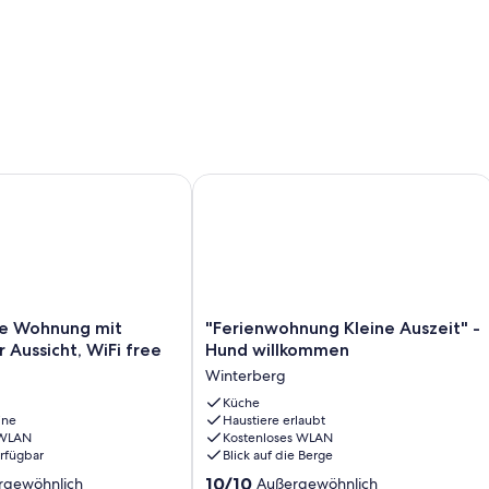
mit 2 Schlafzimmer
ohnung mit traumhafter Aussicht, WiFi free
"Ferienwohnung Kleine Auszeit" - H
"Ferienwohnung
e Wohnung mit
"Ferienwohnung Kleine Auszeit" -
Kleine
 Aussicht, WiFi free
Hund willkommen
Auszeit"
Winterberg
-
Hund
Küche
ine
Haustiere erlaubt
willkommen
 WLAN
Kostenloses WLAN
Winterberg
erfügbar
Blick auf die Berge
10.0
10/10
rgewöhnlich
Außergewöhnlich