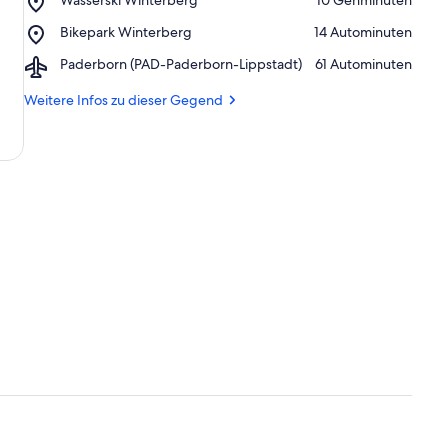
Sauerland-
Wasserski
Rothaargebirge
Place,
Bikepark Winterberg
‪14 Autominuten‬
Winterberg
Bikepark
Airport,
Paderborn (PAD-Paderborn-Lippstadt)
‪61 Autominuten‬
Winterberg
Paderborn
(PAD-
Weitere Infos zu dieser Gegend
Paderborn-
Lippstadt)