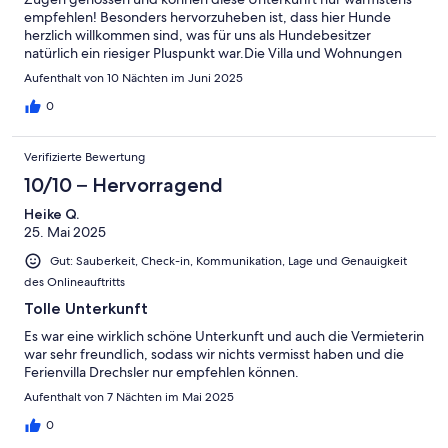
empfehlen! Besonders hervorzuheben ist, dass hier Hunde
herzlich willkommen sind, was für uns als Hundebesitzer
natürlich ein riesiger Pluspunkt war.Die Villa und Wohnungen
sind sauber und gepflegt, was den gesamten Aufenthalt noch
Aufenthalt von 10 Nächten im Juni 2025
angenehmer gemacht hat. Die Vermieter vor Ort waren überaus
freundlich und zuvorkommend – man merkt sofort, dass
0
Gastfreundschaft hier großgeschrieben wird.Die Lage der Villa
ist einfach ideal! Zahlreiche Wanderwege beginnen quasi vor
Verifizierte Bewertung
der Tür und bieten eine tolle Möglichkeit, die Umgebung zu
erkunden. Auch für Ausflüge in die Umgebung ist die
10/10 – Hervorragend
Unterkunft bestens gelegen. Zudem gibt es einen Bahnhof in
Heike Q.
der Nähe, der eine bequeme Anbindung an die Region
25. Mai 2025
ermöglicht.Einkaufsmöglichkeiten sind ebenfalls schnell
erreichbar, sodass man sich problemlos mit allem versorgen
Gut: Sauberkeit, Check-in, Kommunikation, Lage und Genauigkeit
kann, was man braucht. Ein weiterer Vorteil ist das Parken direkt
des Onlineauftritts
auf dem Gelände – das ist sehr praktisch, vor allem wenn man
mit dem Auto anreist.Alles in allem war unser Aufenthalt in der
Tolle Unterkunft
Villa am Park ein rundum positives Erlebnis. Wir kommen gerne
Es war eine wirklich schöne Unterkunft und auch die Vermieterin
wieder und können diese Unterkunft ohne Zweifel
war sehr freundlich, sodass wir nichts vermisst haben und die
weiterempfehlen!
Ferienvilla Drechsler nur empfehlen können.
Aufenthalt von 7 Nächten im Mai 2025
0