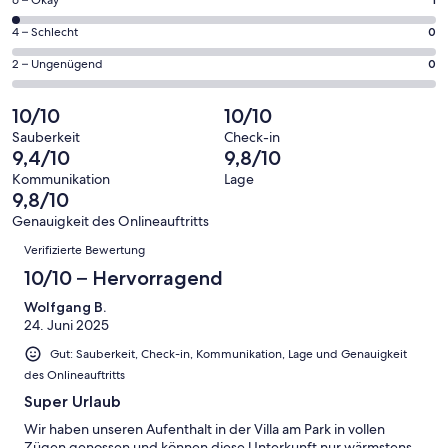
42
1
insgesamt
Gästebewertungen
von
42
0
4 – Schlecht
0
haben
insgesamt
Gästebewertungen
von
eine
42
0
2 – Ungenügend
0
haben
insgesamt
Bewertung
Gästebewertungen
von
eine
42
von
haben
insgesamt
10/10
10/10
Bewertung
Gästebewertungen
10
eine
42
von
haben
Sauberkeit
Check-in
-
Bewertung
Gästebewertungen
9,4/10
9,8/10
8
eine
Hervorragend
von
haben
-
Bewertung
Kommunikation
Lage
6
eine
9,8/10
Gut
von
-
Bewertung
4
Genauigkeit des Onlineauftritts
Okay
von
Bewertungen
-
Verifizierte Bewertung
2
Schlecht
-
10/10 – Hervorragend
Ungenügend
Wolfgang B.
24. Juni 2025
Gut: Sauberkeit, Check-in, Kommunikation, Lage und Genauigkeit
des Onlineauftritts
Super Urlaub
Wir haben unseren Aufenthalt in der Villa am Park in vollen
Zügen genossen und können diese Unterkunft nur wärmstens