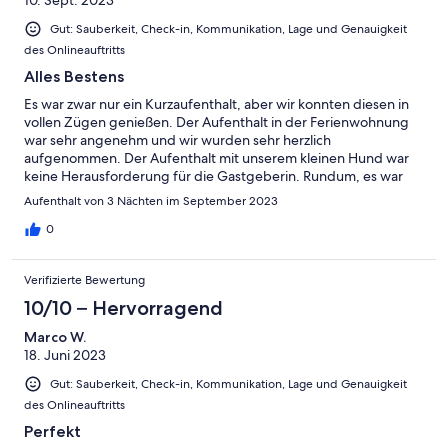
Gut: Sauberkeit, Check-in, Kommunikation, Lage und Genauigkeit
des Onlineauftritts
Alles Bestens
Es war zwar nur ein Kurzaufenthalt, aber wir konnten diesen in
vollen Zügen genießen. Der Aufenthalt in der Ferienwohnung
war sehr angenehm und wir wurden sehr herzlich
aufgenommen. Der Aufenthalt mit unserem kleinen Hund war
keine Herausforderung für die Gastgeberin. Rundum, es war
alles Bestens. Vielen Dank noch mal, man kann Sie nur
Aufenthalt von 3 Nächten im September 2023
weiterempfehlen.
0
Verifizierte Bewertung
10/10 – Hervorragend
Marco W.
18. Juni 2023
Gut: Sauberkeit, Check-in, Kommunikation, Lage und Genauigkeit
des Onlineauftritts
Perfekt