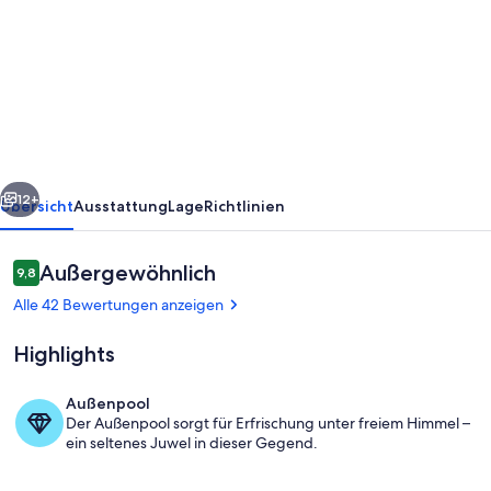
****
Villa
am
Park,
beheizter
Pool,
rück
Weiter
Parkplatz,
12+
Übersicht
Ausstattung
Lage
Richtlinien
zahlreiche
Ausflugsmöglichkeiten
Bewertungen
Außergewöhnlich
9,8
9,8 von 10.
Alle 42 Bewertungen anzeigen
Highlights
Außenpool
Der Außenpool sorgt für Erfrischung unter freiem Himmel –
Haus mit großem Garten und Pool
ein seltenes Juwel in dieser Gegend.