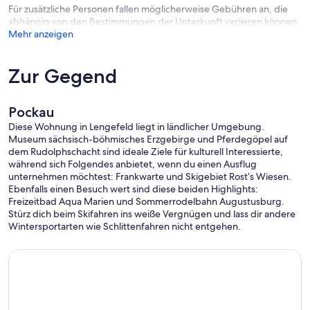
Für zusätzliche Personen fallen möglicherweise Gebühren an, die
abhängig von den Bestimmungen der Unterkunft variieren können.
Mehr anzeigen
Zur Gegend
Pockau
Diese Wohnung in Lengefeld liegt in ländlicher Umgebung.
Museum sächsisch-böhmisches Erzgebirge und Pferdegöpel auf
dem Rudolphschacht sind ideale Ziele für kulturell Interessierte,
während sich Folgendes anbietet, wenn du einen Ausflug
unternehmen möchtest: Frankwarte und Skigebiet Rost’s Wiesen.
Ebenfalls einen Besuch wert sind diese beiden Highlights:
Freizeitbad Aqua Marien und Sommerrodelbahn Augustusburg.
Stürz dich beim Skifahren ins weiße Vergnügen und lass dir andere
Wintersportarten wie Schlittenfahren nicht entgehen.