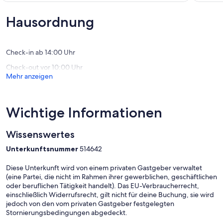
der
Außerge
10,
7
(26
Außergewöhnlich,
Hausordnung
Täler.
Bewert
(48
Olbernhau
Bewertungen)
OT
Pfaffroda
Check-in ab 14:00 Uhr
Check-out vor 10:00 Uhr
Mehr anzeigen
Wichtige Informationen
Wissenswertes
Unterkunftsnummer
514642
Diese Unterkunft wird von einem privaten Gastgeber verwaltet
(eine Partei, die nicht im Rahmen ihrer gewerblichen, geschäftlichen
oder beruflichen Tätigkeit handelt). Das EU-Verbraucherrecht,
einschließlich Widerrufsrecht, gilt nicht für deine Buchung, sie wird
jedoch von den vom privaten Gastgeber festgelegten
Stornierungsbedingungen abgedeckt.