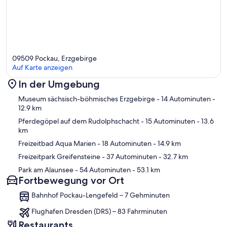
09509 Pockau, Erzgebirge
Auf Karte anzeigen
In der Umgebung
Karte
Museum sächsisch-böhmisches Erzgebirge
- 14 Autominuten
-
12.9 km
Pferdegöpel auf dem Rudolphschacht
- 15 Autominuten
- 13.6
km
Freizeitbad Aqua Marien
- 18 Autominuten
- 14.9 km
Freizeitpark Greifensteine
- 37 Autominuten
- 32.7 km
Park am Alaunsee
- 54 Autominuten
- 53.1 km
Fortbewegung vor Ort
Bahnhof Pockau-Lengefeld – 7 Gehminuten
Flughafen Dresden (DRS) – 83 Fahrminuten
Restaurants