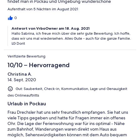
findet man in Pockau und Umgebung wunderschöne
Wanderwege, von entspannt bis sehr anstrengend.
Aufenthalt von 5 Nächten im August 2021
0
Antwort von VrboOwner am 18. Aug. 2021
Hallo Sabrina, ich freue mich über die sehr gute Bewertung. Ich hoffe,
dass wir uns mal wiedersehen. Alles Gute - auch für die ganze Familie.
LG Dorit
Verifizierte Bewertung
10/10 – Hervorragend
Christina A.
14. Sept. 2020
Gut: Sauberkeit, Check-in, Kommunikation, Lage und Genauigkeit
des Onlineauftritts
Urlaub in Pockau
Frau Drechsler hat uns sehr freundlich empfangen. Sie hat uns
viele Tipps gegeben und hatte für Fragen immer ein offenes
Ohr. Die Lage der Ferienwohnung war für ins optimal - Nähe
zum Bahnhof, Wanderungen waren direkt vom Haus aus
möglich, Sehenswürdigkeiten können mit dem Auto bequem