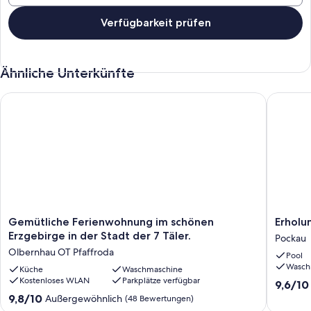
laufen. Wir führen auch auf Wunsch mit Ihnen Ski-Wanderungen
durch.
Verfügbarkeit prüfen
Ähnliche Unterkünfte
Gemütliche Ferienwohnung im schönen Erzgebirge in der Stadt
Erholung
Gemütliche
Erholun
Gemütliche Ferienwohnung im schönen
Erholu
Ferienwohnung
in
Erzgebirge in der Stadt der 7 Täler.
Pockau
im
Pockau
Olbernhau OT Pfaffroda
Pool
schönen
Pockau
Wasch
Erzgebirge
Küche
Waschmaschine
Kostenloses WLAN
Parkplätze verfügbar
in
9.6
9,6/10
der
von
9.8
9,8/10
Außergewöhnlich
(48 Bewertungen)
Stadt
10,
von