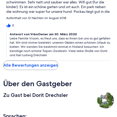
schwimmen. Sehr nett und sauber war alles. Wifi gut (fur die
kinder). Es ist ein schöne garten und ort auch. Ein park neben
die wohnung war super fur unsere hund. Pockau liegt gut in die
ort fur ausflugmoglichkeiten. Freiberg, Chemnitz und uberall
Aufenthalt von 12 Nächten im August 2018
Dresden ist gut in de nahe. Auch Chumotov in Tjechien (35 min
fahren) ist schon (tierpark). Viele Schöne schlosse in die nahe
0
(ein tip: nur ansehen ist frei, viele haben museum, die nichts mit
Antwort von VrboOwner am 30. März 2020
das schloss zu tun haben, aber wir haben viele gesehen, und ist
Liebe Familie Vroom, es freut uns, dass es Ihnen bei uns so gut gefallen
auch schön). Ein tankstelle, pinautomat, apotheke, backer,
hat. Wir sind immer bestrebt, unseren Gästen einen schönen Urlaub zu
eiscafe und Netto supermarkt ist alles in die ganze nähe von die
bieten. Wir werden Sie bestimmt einmal in Holland besuchen. Ich
Villa. Und in Marienberg (15 min fahren) ein super grosse
benötige noch schöne Tulpen-Zwiebeln. Viele liebe Grüße von Dorit
Kaufland und Kik. Auch ein Tedi und Deichman. Und ein sehr
und Karl Ludwig Drechsler
schones schwimbad Aqua Marien (met 3 war es 26 euro fur 2
stunden). Essen ist sehr gut und billig bei Zur Turnhalle in
Alle Bewertungen anzeigen
Pockau und pizza etc bei Zum Alten Leiterwagen in
Grunhainichen. Auch gut essen ist es in Kalkwerk (5 min fahren)
und dann gibt es noch die Braun Mühle in Dörnthal; Herlich
Über den Gastgeber
gegessen und ein sehr schone ambiance. Frau Drechsler ist
ganz lieb und sehr behilflich mit alles. Auch sie hat beigetragen
an ein unvergessliche ferien. Vielen Dank dafur ! Liebe Grusse
Zu Gast bei Dorit Drechsler
aus Holland ;) und wenn Sie hier mal in Holland kommen dann
steht die Kaffee fertich ;)
Sprachen: