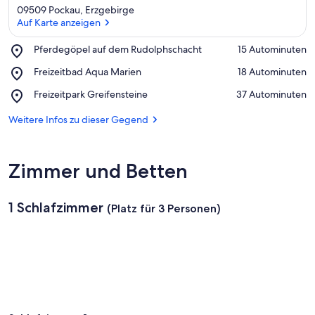
09509 Pockau, Erzgebirge
Auf Karte anzeigen
Place,
Pferdegöpel auf dem Rudolphschacht
‪15 Autominuten‬
Pferdegöpel
Auf Karte anzeigen
Place,
Freizeitbad Aqua Marien
‪18 Autominuten‬
auf
Freizeitbad
dem
Place,
Freizeitpark Greifensteine
‪37 Autominuten‬
Aqua
Rudolphschacht
Freizeitpark
Marien
Greifensteine
Weitere Infos zu dieser Gegend
Zimmer und Betten
1 Schlafzimmer
(Platz für 3 Personen)