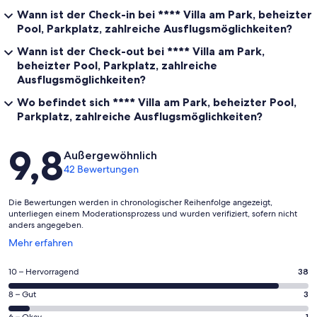
Wann ist der Check-in bei **** Villa am Park, beheizter
Pool, Parkplatz, zahlreiche Ausflugsmöglichkeiten?
Wann ist der Check-out bei **** Villa am Park,
beheizter Pool, Parkplatz, zahlreiche
Ausflugsmöglichkeiten?
Wo befindet sich **** Villa am Park, beheizter Pool,
Parkplatz, zahlreiche Ausflugsmöglichkeiten?
Bewertungen
9,8
Außergewöhnlich
42 Bewertungen
Die Bewertungen werden in chronologischer Reihenfolge angezeigt,
unterliegen einem Moderationsprozess und wurden verifiziert, sofern nicht
anders angegeben.
Wird
Mehr erfahren
in
einem
38
10 – Hervorragend
38
neuen
von
Fenster
3
8 – Gut
3
insgesamt
geöffnet
von
6 – Okay
1