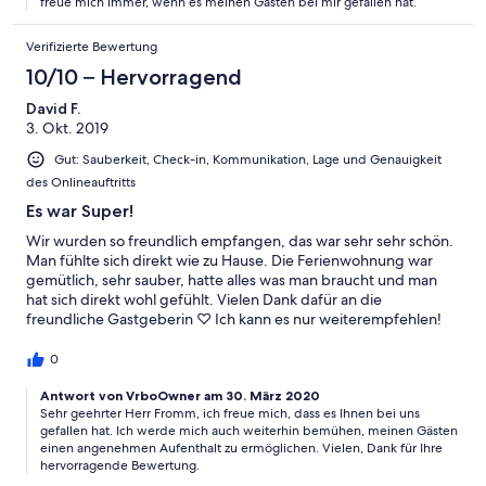
freue mich immer, wenn es meinen Gästen bei mir gefallen hat.
Verifizierte Bewertung
10/10 – Hervorragend
David F.
3. Okt. 2019
Gut: Sauberkeit, Check-in, Kommunikation, Lage und Genauigkeit
des Onlineauftritts
Es war Super!
Wir wurden so freundlich empfangen, das war sehr sehr schön.
Man fühlte sich direkt wie zu Hause. Die Ferienwohnung war
gemütlich, sehr sauber, hatte alles was man braucht und man
hat sich direkt wohl gefühlt. Vielen Dank dafür an die
freundliche Gastgeberin ♡ Ich kann es nur weiterempfehlen!
0
Antwort von VrboOwner am 30. März 2020
Sehr geehrter Herr Fromm, ich freue mich, dass es Ihnen bei uns
gefallen hat. Ich werde mich auch weiterhin bemühen, meinen Gästen
einen angenehmen Aufenthalt zu ermöglichen. Vielen, Dank für Ihre
hervorragende Bewertung.