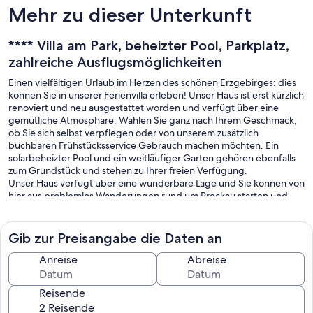
Mehr zu dieser Unterkunft
**** Villa am Park, beheizter Pool, Parkplatz,
zahlreiche Ausflugsmöglichkeiten
Einen vielfältigen Urlaub im Herzen des schönen Erzgebirges: dies
können Sie in unserer Ferienvilla erleben! Unser Haus ist erst kürzlich
renoviert und neu ausgestattet worden und verfügt über eine
gemütliche Atmosphäre. Wählen Sie ganz nach Ihrem Geschmack,
ob Sie sich selbst verpflegen oder von unserem zusätzlich
buchbaren Frühstücksservice Gebrauch machen möchten. Ein
solarbeheizter Pool und ein weitläufiger Garten gehören ebenfalls
zum Grundstück und stehen zu Ihrer freien Verfügung.
Unser Haus verfügt über eine wunderbare Lage und Sie können von
hier aus problemlos Wanderungen rund um Prockau starten und
sich das Erzgebirge erschließen. Zahlreiche weitere
Ausflugsmöglichkeiten, z.B. nach Chemnitz oder Freiberg, stehen
Ihnen offen, so dass Sie Ihren Urlaub ganz nach Ihren Vorlieben
Gib zur Preisangabe die Daten an
gestalten können. Bei offenen Fragen sind wir Ihnen gerne
behilflich!
Anreise
Abreise
Reisende
Winterurlaub:: Im Ort gibt es einen Skilift, eine Rodelbahn und viele
Möglichkeiten, mit den Langlaufskiern in gespurten Loipen zu