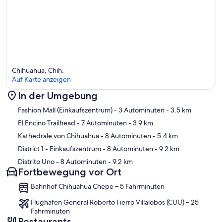
Chihuahua, Chih.
Auf Karte anzeigen
In der Umgebung
Karte
Fashion Mall (Einkaufszentrum)
- 3 Autominuten
- 3.5 km
El Encino Trailhead
- 7 Autominuten
- 3.9 km
Kathedrale von Chihuahua
- 8 Autominuten
- 5.4 km
District 1 - Einkaufszentrum
- 8 Autominuten
- 9.2 km
Distrito Uno
- 8 Autominuten
- 9.2 km
Fortbewegung vor Ort
Bahnhof Chihuahua Chepe – 5 Fahrminuten
Flughafen General Roberto Fierro Villalobos (CUU) – 25
Fahrminuten
Restaurants