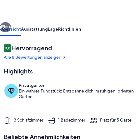
Ideal
für
Familien.
rück
Weiter
15+
Übersicht
Ausstattung
Lage
Richtlinien
Bewertungen
Hervorragend
8,8
8,8 von 10.
Alle 8 Bewertungen anzeigen
Highlights
Privatgarten
Ein wahres Fundstück: Entspanne dich im ruhigen, privaten
Eigene Küche
Garten.
3 Schlafzimmer
1 Badezimmer
Platz für 5 Gäste
Beliebte Annehmlichkeiten