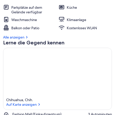
Parkplätze auf dem
Küche
Gelände verfügbar
Waschmaschine
Klimaanlage
Balkon oder Patio
Kostenloses WLAN
Alle anzeigen
Lerne die Gegend kennen
Chihuahua, Chih.
Auf Karte anzeigen
Place,
Fashion Mall (Einkaufszentrum)
‪3 Autominuten‬