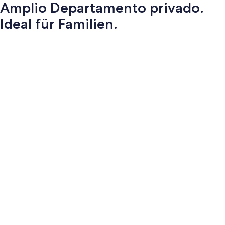
Amplio Departamento privado.
Ideal für Familien.
Fotogalerie
von
Amplio
Departamento
privado.