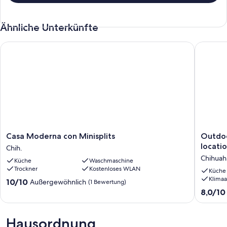
Baño con jabon y champu de cortesia. Toallas limpias y suaves.
Ähnliche Unterkünfte
Casa Moderna con Minisplits
Outdoor 
Casa
Outdoo
Casa Moderna con Minisplits
Outdoo
Moderna
Jacuzzi
locati
Chih.
con
with
Chihuah
Küche
Waschmaschine
Minisplits
FirePit
Trockner
Kostenloses WLAN
Chih.
and
Küche
Klimaa
perfect
10.0
10/10
Außergewöhnlich
(1 Bewertung)
location
von
8.0
8,0/10
Chihuah
10,
von
Außergewöhnlich,
10,
(1
Sehr
Hausordnung
Bewertung)