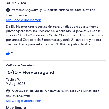
30. Mai 2024
Verbesserungswürdig: Sauberkeit, Zustand der Unterkunft und
Kommunikation
Mit Google übersetzen
De EU hicimos una reservación para un disque departamento
privado para familias ubicado en la calle Rio Grijalva #8218 en la
colonia Alfredo Chaves en la Cd de Chihuahua chih administrado
por una tal Cara ofrecia 3 recamaras y tenia 2 , lavadora y no era
cierto entrada para vehículos MENTIRA , el patio de atras un
basurero total el departamentito mal oliente nos hecharon a
perder las vacaciones no lo usamos y ella se las ingenió para no
2
fuera posible cancelar y mucho menos devolver los $275 dólares
que le pagamos por anticipación fuimos victimas de una vil
Verifizierte Bewertung
premeditada estafa
10/10 – Hervorragend
Yadira V.
9. Aug. 2023
Gut: Sauberkeit, Check-in, Kommunikation, Lage und Genauigkeit
des Onlineauftritts
Mit Google übersetzen
Muy limpio