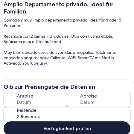
Amplio Departamento privado. Ideal für
Familien.
Cómodo y muy limpio departamento privado, ideal für 4 oder 5
Personen.
Recamara con 2 camas individuales. Otra con 1 cama doble.
Sofacama para el 5to. huésped.
Muy bien ubicado cerca de avenidas principales. Totalmente
enrejado y seguro. Agua Caliente, WiFi, SmartTV mit Netflix
Activado, YouTube usw.
Ein privater Abreisetag, Zugang zu allen Bereichen, einschließlich
einer anpassbaren Terrasse und einer Terrasse für Ruhe und
Entspannung. Es wird eine Übersetzung des Originaltextes und des
Gib zur Preisangabe die Daten an
Originaltextes angezeigt. Patio für ein Frühstück im Freien. Les doy
independencia a mis huéspedes, pero estoy disponible si me
Anreise
Abreise
necesitan. Siempre estoy al pendiente por si necesitan algo ...
siempre que esté en mis manos, estoy disponible para resolver sus
Reisende
dudas! Limpieza y atencion. Buena ropa de cama.
Nos hemos esmerado en acondicionarlo como para vivir ahí.
En la Cocina utensilios für die Zubereitung von Lebensmitteln. Refri,
estufa c / horno, micro, licuadora y cafetera. Bebidas refrescantes
Verfügbarkeit prüfen
de cortesia.