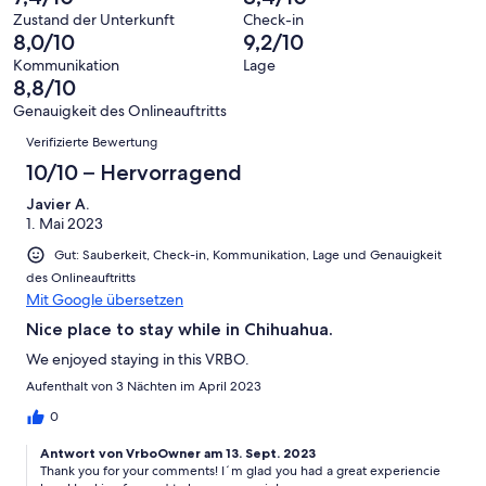
Hervorragend
von
haben
-
Bewertung
Zustand der Unterkunft
Check-in
6
eine
8,0/10
9,2/10
Gut
von
-
Bewertung
4
Kommunikation
Lage
Okay
von
8,8/10
-
2
Schlecht
Genauigkeit des Onlineauftritts
-
Bewertungen
Verifizierte Bewertung
Ungenügend
10/10 – Hervorragend
Javier A.
1. Mai 2023
Gut: Sauberkeit, Check-in, Kommunikation, Lage und Genauigkeit
des Onlineauftritts
Mit Google übersetzen
Nice place to stay while in Chihuahua.
We enjoyed staying in this VRBO.
Aufenthalt von 3 Nächten im April 2023
0
Antwort von VrboOwner am 13. Sept. 2023
Thank you for your comments! I´m glad you had a great experiencie