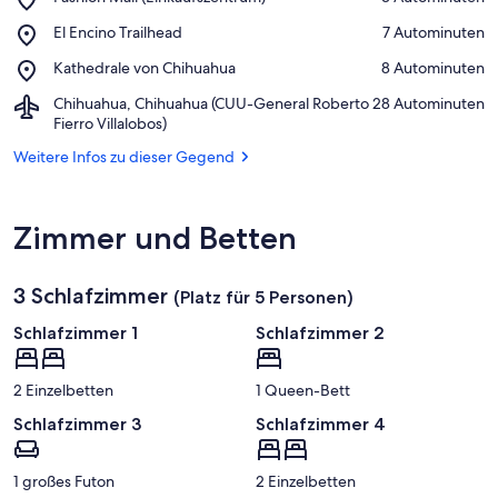
Fashion
Auf Karte anzeigen
Place,
El Encino Trailhead
‪7 Autominuten‬
Mall
El
(Einkaufszentrum)
Place,
Kathedrale von Chihuahua
‪8 Autominuten‬
Encino
Kathedrale
Trailhead
Airport,
Chihuahua, Chihuahua (CUU-General Roberto
‪28 Autominuten‬
von
Chihuahua,
Fierro Villalobos)
Chihuahua
Chihuahua
Weitere Infos zu dieser Gegend
(CUU-
General
Roberto
Fierro
Zimmer und Betten
Villalobos)
3 Schlafzimmer
(Platz für 5 Personen)
Schlafzimmer 1
Schlafzimmer 2
2 Einzelbetten
1 Queen-Bett
Schlafzimmer 3
Schlafzimmer 4
1 großes Futon
2 Einzelbetten