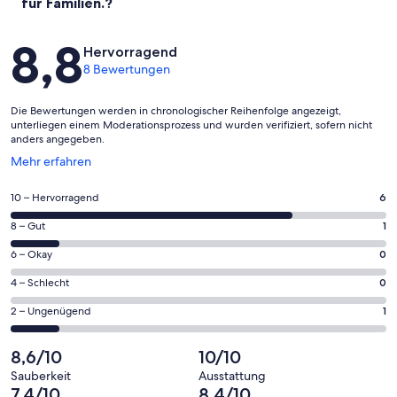
für Familien.?
Bewertungen
8,8
Hervorragend
8 Bewertungen
Die Bewertungen werden in chronologischer Reihenfolge angezeigt,
unterliegen einem Moderationsprozess und wurden verifiziert, sofern nicht
anders angegeben.
Wird
Mehr erfahren
in
einem
6
10 – Hervorragend
6
neuen
von
Fenster
1
8 – Gut
1
insgesamt
geöffnet
von
8
0
6 – Okay
0
insgesamt
Gästebewertungen
von
8
0
4 – Schlecht
0
haben
insgesamt
Gästebewertungen
von
eine
8
1
2 – Ungenügend
1
haben
insgesamt
Bewertung
Gästebewertungen
von
eine
8
von
haben
insgesamt
8,6/10
10/10
Bewertung
Gästebewertungen
10
eine
8
von
haben
Sauberkeit
Ausstattung
-
Bewertung
Gästebewertungen
7,4/10
8,4/10
8
eine