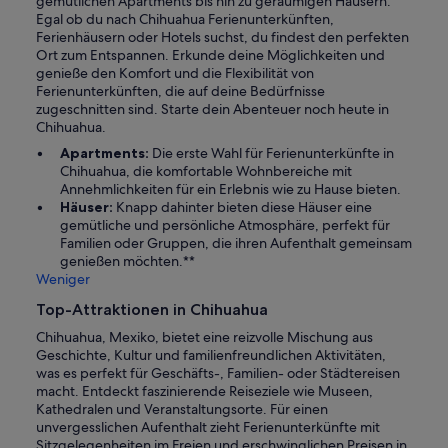
gemütlichen Apartments bis hin zu geräumigen Häusern.
Egal ob du nach Chihuahua Ferienunterkünften,
Ferienhäusern oder Hotels suchst, du findest den perfekten
Ort zum Entspannen. Erkunde deine Möglichkeiten und
genieße den Komfort und die Flexibilität von
Ferienunterkünften, die auf deine Bedürfnisse
zugeschnitten sind. Starte dein Abenteuer noch heute in
Chihuahua.
Apartments:
Die erste Wahl für Ferienunterkünfte in
Chihuahua, die komfortable Wohnbereiche mit
Annehmlichkeiten für ein Erlebnis wie zu Hause bieten.
Häuser:
Knapp dahinter bieten diese Häuser eine
gemütliche und persönliche Atmosphäre, perfekt für
Familien oder Gruppen, die ihren Aufenthalt gemeinsam
genießen möchten.**
Weniger
Top-Attraktionen in Chihuahua
Chihuahua, Mexiko, bietet eine reizvolle Mischung aus
Geschichte, Kultur und familienfreundlichen Aktivitäten,
was es perfekt für Geschäfts-, Familien- oder Städtereisen
macht. Entdeckt faszinierende Reiseziele wie Museen,
Kathedralen und Veranstaltungsorte. Für einen
unvergesslichen Aufenthalt zieht Ferienunterkünfte mit
Sitzgelegenheiten im Freien und erschwinglichen Preisen in