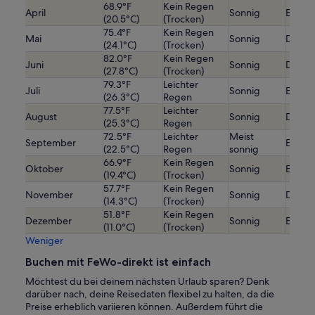
68.9°F
Kein Regen
April
Sonnig
Etwas
(20.5°C)
(Trocken)
75.4°F
Kein Regen
Mai
Sonnig
Durchs
(24.1°C)
(Trocken)
82.0°F
Kein Regen
Juni
Sonnig
Durchs
(27.8°C)
(Trocken)
79.3°F
Leichter
Juli
Sonnig
Etwas
(26.3°C)
Regen
77.5°F
Leichter
August
Sonnig
Durchs
(25.3°C)
Regen
72.5°F
Leichter
Meist
September
Etwas
(22.5°C)
Regen
sonnig
66.9°F
Kein Regen
Oktober
Sonnig
Etwas 
(19.4°C)
(Trocken)
57.7°F
Kein Regen
November
Sonnig
Durchs
(14.3°C)
(Trocken)
51.8°F
Kein Regen
Dezember
Sonnig
Etwas 
(11.0°C)
(Trocken)
Weniger
Buchen mit FeWo-direkt ist einfach
Möchtest du bei deinem nächsten Urlaub sparen? Denk
darüber nach, deine Reisedaten flexibel zu halten, da die
Preise erheblich variieren können. Außerdem führt die