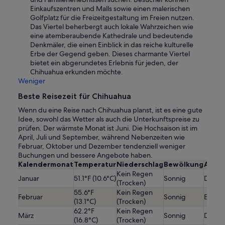
Einkaufszentren und Malls sowie einen malerischen
Golfplatz für die Freizeitgestaltung im Freien nutzen.
Das Viertel beherbergt auch lokale Wahrzeichen wie
eine atemberaubende Kathedrale und bedeutende
Denkmäler, die einen Einblick in das reiche kulturelle
Erbe der Gegend geben. Dieses charmante Viertel
bietet ein abgerundetes Erlebnis für jeden, der
Chihuahua erkunden möchte.
Weniger
Beste Reisezeit für Chihuahua
Wenn du eine Reise nach Chihuahua planst, ist es eine gute
Idee, sowohl das Wetter als auch die Unterkunftspreise zu
prüfen. Der wärmste Monat ist Juni. Die Hochsaison ist im
April, Juli und September, während Nebenzeiten wie
Februar, Oktober und Dezember tendenziell weniger
Buchungen und bessere Angebote haben.
Kalendermonat
Temperatur
Niederschlag
Bewölkung
Ausla
Kein Regen
Januar
51.1°F (10.6°C)
Sonnig
Durchs
(Trocken)
55.6°F
Kein Regen
Februar
Sonnig
Etwas 
(13.1°C)
(Trocken)
62.2°F
Kein Regen
März
Sonnig
Durchs
(16.8°C)
(Trocken)