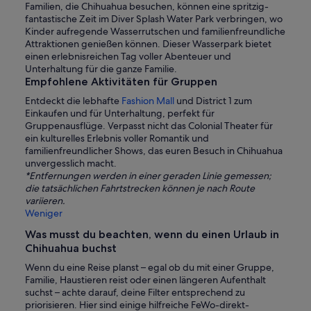
Familien, die Chihuahua besuchen, können eine spritzig-
fantastische Zeit im Diver Splash Water Park verbringen, wo
Kinder aufregende Wasserrutschen und familienfreundliche
Attraktionen genießen können. Dieser Wasserpark bietet
einen erlebnisreichen Tag voller Abenteuer und
Unterhaltung für die ganze Familie.
Empfohlene Aktivitäten für Gruppen
Entdeckt die lebhafte
Fashion Mall
und District 1 zum
Einkaufen und für Unterhaltung, perfekt für
Gruppenausflüge. Verpasst nicht das Colonial Theater für
ein kulturelles Erlebnis voller Romantik und
familienfreundlicher Shows, das euren Besuch in Chihuahua
unvergesslich macht.
*Entfernungen werden in einer geraden Linie gemessen;
die tatsächlichen Fahrtstrecken können je nach Route
variieren.
Weniger
Was musst du beachten, wenn du einen Urlaub in
Chihuahua buchst
Wenn du eine Reise planst – egal ob du mit einer Gruppe,
Familie, Haustieren reist oder einen längeren Aufenthalt
suchst – achte darauf, deine Filter entsprechend zu
priorisieren. Hier sind einige hilfreiche FeWo-direkt-