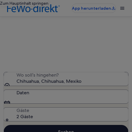
Zum Hauptinhalt springen
App herunterladen
Ferienwohnungen & Ferienhäuser
in Chihuahua
Wir haben 36 Ferienunterkünfte gefunden. Bitte gib
deinen Reisezeitraum an, um die Verfügbarkeit zu
prüfen.
Wo soll’s hingehen?
Chihuahua, Chihuahua, Mexiko
Daten
Gäste
2 Gäste
Suchen