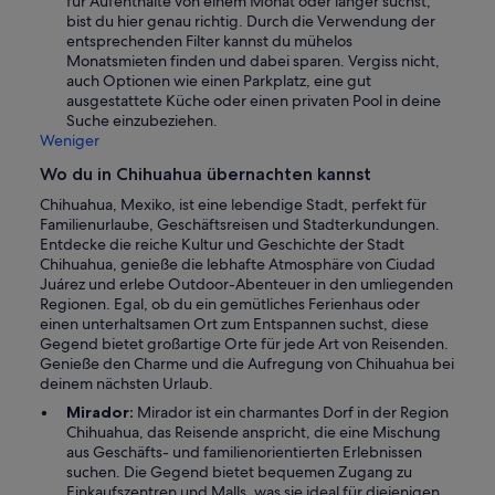
für Aufenthalte von einem Monat oder länger suchst,
bist du hier genau richtig. Durch die Verwendung der
entsprechenden Filter kannst du mühelos
Monatsmieten finden und dabei sparen. Vergiss nicht,
auch Optionen wie einen Parkplatz, eine gut
ausgestattete Küche oder einen privaten Pool in deine
Suche einzubeziehen.
Weniger
Wo du in Chihuahua übernachten kannst
Chihuahua, Mexiko, ist eine lebendige Stadt, perfekt für
Familienurlaube, Geschäftsreisen und Stadterkundungen.
Entdecke die reiche Kultur und Geschichte der Stadt
Chihuahua, genieße die lebhafte Atmosphäre von Ciudad
Juárez und erlebe Outdoor-Abenteuer in den umliegenden
Regionen. Egal, ob du ein gemütliches Ferienhaus oder
einen unterhaltsamen Ort zum Entspannen suchst, diese
Gegend bietet großartige Orte für jede Art von Reisenden.
Genieße den Charme und die Aufregung von Chihuahua bei
deinem nächsten Urlaub.
Mirador:
Mirador ist ein charmantes Dorf in der Region
Chihuahua, das Reisende anspricht, die eine Mischung
aus Geschäfts- und familienorientierten Erlebnissen
suchen. Die Gegend bietet bequemen Zugang zu
Einkaufszentren und Malls, was sie ideal für diejenigen