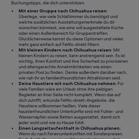
Buchungstipps, die dich unterstützen.
Mit einer Gruppe nach Chihuahua reisen:
Überlege, wie viele Schlafzimmer du benötigst und
welche zusätzlichen Ausstattungsmerkmale du dir
wünschen könntest, wie eine voll ausgestattete Küche
oder einen Außenbereich für Gruppentreffen.
Glücklicherweise kannst du diese Optionen und vieles
mehr ganz einfach auf FeWo-direkt filtern.
Mit kleinen Kindern nach Chihuahua reisen:
Mit
kleinen Kindern zu reisen, kann anstrengend sein. Es ist
wichtig, ihren Komfort und ihre Sicherheit zu priorisieren
und altersgerechte Annehmlichkeiten wie einen
privaten Pool zu finden. Denke außerdem darüber nach,
wie nah ihr an familienfreundlichen Attraktionen seid.
Deine Haustiere mit nach Chihuahua nehmen:
Für
viele Familien wäre ein Urlaub ohne ihre pelzigen
Begleiter an ihrer Seite nicht komplett. Wenn das auf
dich zutrifft, erkunde FeWo-direkt-Angebote, die
Haustiere willkommen heißen. Viele dieser
haustierfreundlichen Unterkünfte sind mit Futter- und
Wassernäpfen sowie Betten ausgestattet, damit sich
jeder wohl und wie zu Hause fühlt.
Einen Langzeitaufenthalt in Chihuahua planen:
Wenn du nach Ferienunterkünften mit Sonderpreisen