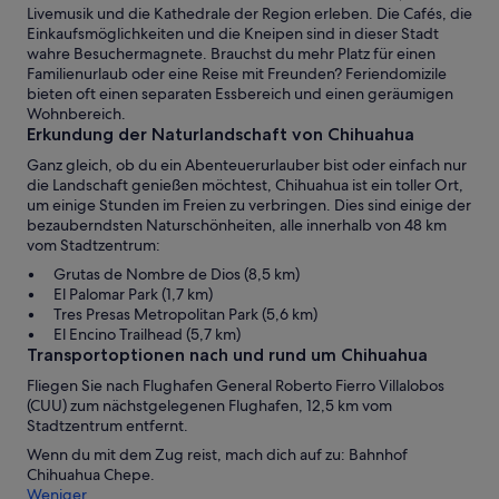
Livemusik und die Kathedrale der Region erleben. Die Cafés, die
Einkaufsmöglichkeiten und die Kneipen sind in dieser Stadt
wahre Besuchermagnete. Brauchst du mehr Platz für einen
Familienurlaub oder eine Reise mit Freunden? Feriendomizile
bieten oft einen separaten Essbereich und einen geräumigen
Wohnbereich.
Erkundung der Naturlandschaft von Chihuahua
Ganz gleich, ob du ein Abenteuerurlauber bist oder einfach nur
die Landschaft genießen möchtest, Chihuahua ist ein toller Ort,
um einige Stunden im Freien zu verbringen. Dies sind einige der
bezauberndsten Naturschönheiten, alle innerhalb von 48 km
vom Stadtzentrum:
Grutas de Nombre de Dios (8,5 km)
El Palomar Park (1,7 km)
Tres Presas Metropolitan Park (5,6 km)
El Encino Trailhead (5,7 km)
Transportoptionen nach und rund um Chihuahua
Fliegen Sie nach Flughafen General Roberto Fierro Villalobos
(CUU) zum nächstgelegenen Flughafen, 12,5 km vom
Stadtzentrum entfernt.
Wenn du mit dem Zug reist, mach dich auf zu: Bahnhof
Chihuahua Chepe.
Weniger