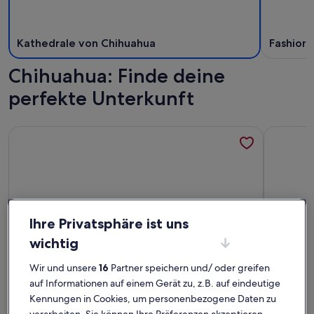
Kathedrale von Chihuahua
Fashion 
Chihuahua: Finde deine
perfekte Unterkunft
Weitere Infos zu Amplio Departamento privado. Ideal für Fam
Weitere I
Ihre Privatsphäre ist uns
wichtig
Wir und unsere
16
Partner speichern und/ oder greifen
auf Informationen auf einem Gerät zu, z.B. auf eindeutige
Kennungen in Cookies, um personenbezogene Daten zu