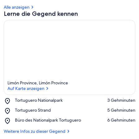
Alle anzeigen
Lerne die Gegend kennen
Limón Province, Limón Province
Auf Karte anzeigen
Place,
Tortuguero Nationalpark
‪3 Gehminuten‬
Tortuguero
Auf Karte anzeigen
Place,
Tortuguero Strand
‪5 Gehminuten‬
Nationalpark
Tortuguero
Place,
Büro des Nationalpark Tortuguero
‪6 Gehminuten‬
Strand
Büro
des
Weitere Infos zu dieser Gegend
Nationalpark