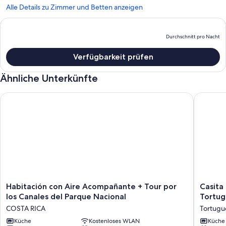
Alle Details zu Zimmer und Betten anzeigen
Durchschnitt pro Nacht
D
P
Verfügbarkeit prüfen
b
D
Ähnliche Unterkünfte
p
N
Habitación con Aire Acompañante + Tour por los Canales del
Casita de
Habitación
Casita
Habitación con Aire Acompañante + Tour por
Casita
con
de
los Canales del Parque Nacional
Tortug
Aire
2
COSTA RICA
Tortugu
Acompañante
Plantas
+
Küche
Kostenloses WLAN
Cerca
Küche