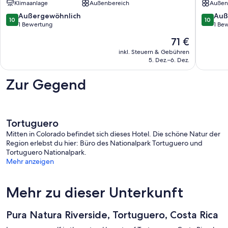
Klimaanlage
Außenbereich
Außen
Tour
del
por
Parque
10.0
10.0
Außergewöhnlich
Auß
10
10
los
Naciona
von
von
1 Bewertung
1 Be
Canales
Tortugu
10,
10,
Der
71 €
del
Ideal
Außergewöhnlich,
Außerge
Preis
Parque
Para
1
1
inkl. Steuern & Gebühren
beträgt
Nacional
Relajars
5. Dez.–6. Dez.
Bewertung
Bewert
71 €
COSTA
Tortugu
RICA
Zur Gegend
Tortuguero
Mitten in Colorado befindet sich dieses Hotel. Die schöne Natur der
Region erlebst du hier: Büro des Nationalpark Tortuguero und
Tortuguero Nationalpark.
Mehr anzeigen
Mehr zu dieser Unterkunft
Pura Natura Riverside, Tortuguero, Costa Rica