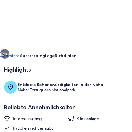
Pura
Natura
Riverside,
Tortuguero,
Costa
Rica
rück
Weiter
8+
Übersicht
Ausstattung
Lage
Richtlinien
Highlights
Entdecke Sehenswürdigkeiten in der Nähe
Nahe: Tortuguero Nationalpark
Beliebte Annehmlichkeiten
Außenbereich
Internetzugang
Klimaanlage
Rauchen nicht erlaubt