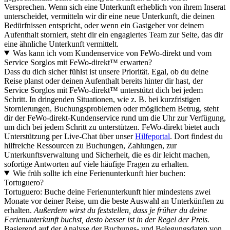
Versprechen. Wenn sich eine Unterkunft erheblich von ihrem Inserat
unterscheidet, vermitteln wir dir eine neue Unterkunft, die deinen
Bedürfnissen entspricht, oder wenn ein Gastgeber vor deinem
Aufenthalt storniert, steht dir ein engagiertes Team zur Seite, das dir
eine ähnliche Unterkunft vermittelt.
Was kann ich vom Kundenservice von FeWo-direkt und vom
Service Sorglos mit FeWo-direkt™ erwarten?
Dass du dich sicher fühlst ist unsere Priorität. Egal, ob du deine
Reise planst oder deinen Aufenthalt bereits hinter dir hast, der
Service Sorglos mit FeWo-direkt™ unterstützt dich bei jedem
Schritt. In dringenden Situationen, wie z. B. bei kurzfristigen
Stornierungen, Buchungsproblemen oder möglichem Betrug, steht
dir der FeWo-direkt-Kundenservice rund um die Uhr zur Verfügung,
um dich bei jedem Schritt zu unterstützen. FeWo-direkt bietet auch
Unterstützung per Live-Chat über unser
Hilfeportal
. Dort findest du
hilfreiche Ressourcen zu Buchungen, Zahlungen, zur
Unterkunftsverwaltung und Sicherheit, die es dir leicht machen,
sofortige Antworten auf viele häufige Fragen zu erhalten.
Wie früh sollte ich eine Ferienunterkunft hier buchen:
Tortuguero?
Tortuguero: Buche deine Ferienunterkunft hier mindestens zwei
Monate vor deiner Reise, um die beste Auswahl an Unterkünften zu
erhalten.
Außerdem wirst du feststellen, dass je früher du deine
Ferienunterkunft buchst, desto besser ist in der Regel der Preis.
Basierend auf der Analyse der Buchungs- und Belegungsdaten von