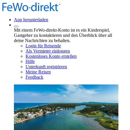
App herunterladen
Mit einem FeWo-direkt-Konto ist es ein Kinderspiel,
Gastgeber zu kontaktieren und den Überblick über all
deine Nachrichten zu behalten.
Login für Reisende
Als Vermieter einloggen
Kostenloses Konto erstellen
Hilfe
Unterkunft registrieren
Meine Reisen
Feedback