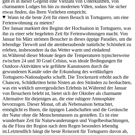
gibt es in dieser Gegend eine Vielzahl von Unterkünften, von
charmanten Lodges bis hin zu modernen Villen, sodass Sie sicher
etwas finden, das Ihren Vorlieben entspricht.
Wann ist die beste Zeit für einen Besuch in Tortuguero, um eine
Ferienwohnung zu mieten?
Der Januar markiert den Beginn der Hochsaison in Tortuguero, was
ihn zu einer sehr begehrten Zeit für Ferienwohnungen macht. Von
Januar bis März strömen Besucher in dieses üppige Paradies, um die
lebendige Tierwelt und die atemberaubende natürliche Schönheit zu
erleben, insbesondere da das Wetter warm und einladend
ist.Während dieser Monate liegen die Temperaturen typischerweise
zwischen 24 und 30 Grad Celsius, was ideale Bedingungen für
Outdoor-Aktivitäten wie geführte Kanutouren durch die
gewundenen Kanäle oder die Erkundung des weitläufigen
Tortuguero-Nationalparks schafft. Die Trockenzeit erhöht auch die
Chancen, Schildkröten beim Nisten an den Stränden zu beobachten,
was ein wirklich unvergessliches Erlebnis ist.Während der Januar
von Besuchern belebt ist, bietet sich der Oktober als charmante
Alternative für diejenigen an, die eine ruhigere Atmosphäre
bevorzugen. Dieser Monat, oft als Nebensaison betrachtet,
ermöglicht es Ihnen, die üppigen Landschaften und die Geräusche
der Natur ohne die Menschenmassen zu genießen. Es ist eine
wunderbare Zeit für Naturwanderungen und Vogelbeobachtungen,
da die Flora der Region nach dem Regen besonders lebendig
ist.Letztendlich hängt die beste Reisezeit für Tortuguero davon ab,