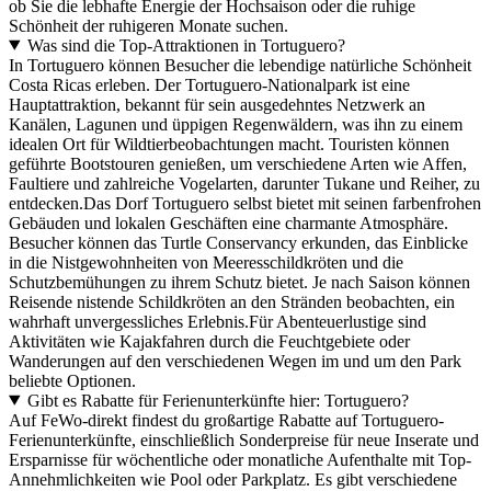
ob Sie die lebhafte Energie der Hochsaison oder die ruhige
Schönheit der ruhigeren Monate suchen.
Was sind die Top-Attraktionen in Tortuguero?
In Tortuguero können Besucher die lebendige natürliche Schönheit
Costa Ricas erleben. Der Tortuguero-Nationalpark ist eine
Hauptattraktion, bekannt für sein ausgedehntes Netzwerk an
Kanälen, Lagunen und üppigen Regenwäldern, was ihn zu einem
idealen Ort für Wildtierbeobachtungen macht. Touristen können
geführte Bootstouren genießen, um verschiedene Arten wie Affen,
Faultiere und zahlreiche Vogelarten, darunter Tukane und Reiher, zu
entdecken.Das Dorf Tortuguero selbst bietet mit seinen farbenfrohen
Gebäuden und lokalen Geschäften eine charmante Atmosphäre.
Besucher können das Turtle Conservancy erkunden, das Einblicke
in die Nistgewohnheiten von Meeresschildkröten und die
Schutzbemühungen zu ihrem Schutz bietet. Je nach Saison können
Reisende nistende Schildkröten an den Stränden beobachten, ein
wahrhaft unvergessliches Erlebnis.Für Abenteuerlustige sind
Aktivitäten wie Kajakfahren durch die Feuchtgebiete oder
Wanderungen auf den verschiedenen Wegen im und um den Park
beliebte Optionen.
Gibt es Rabatte für Ferienunterkünfte hier: Tortuguero?
Auf FeWo-direkt findest du großartige Rabatte auf Tortuguero-
Ferienunterkünfte, einschließlich Sonderpreise für neue Inserate und
Ersparnisse für wöchentliche oder monatliche Aufenthalte mit Top-
Annehmlichkeiten wie Pool oder Parkplatz. Es gibt verschiedene