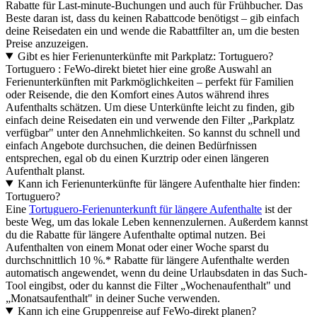
Rabatte für Last-minute-Buchungen und auch für Frühbucher. Das
Beste daran ist, dass du keinen Rabattcode benötigst – gib einfach
deine Reisedaten ein und wende die Rabattfilter an, um die besten
Preise anzuzeigen.
Gibt es hier Ferienunterkünfte mit Parkplatz: Tortuguero?
Tortuguero : FeWo-direkt bietet hier eine große Auswahl an
Ferienunterkünften mit Parkmöglichkeiten – perfekt für Familien
oder Reisende, die den Komfort eines Autos während ihres
Aufenthalts schätzen. Um diese Unterkünfte leicht zu finden, gib
einfach deine Reisedaten ein und verwende den Filter „Parkplatz
verfügbar" unter den Annehmlichkeiten. So kannst du schnell und
einfach Angebote durchsuchen, die deinen Bedürfnissen
entsprechen, egal ob du einen Kurztrip oder einen längeren
Aufenthalt planst.
Kann ich Ferienunterkünfte für längere Aufenthalte hier finden:
Tortuguero?
Eine
Tortuguero-Ferienunterkunft für längere Aufenthalte
ist der
beste Weg, um das lokale Leben kennenzulernen. Außerdem kannst
du die Rabatte für längere Aufenthalte optimal nutzen. Bei
Aufenthalten von einem Monat oder einer Woche sparst du
durchschnittlich 10 %.* Rabatte für längere Aufenthalte werden
automatisch angewendet, wenn du deine Urlaubsdaten in das Such-
Tool eingibst, oder du kannst die Filter „Wochenaufenthalt" und
„Monatsaufenthalt" in deiner Suche verwenden.
Kann ich eine Gruppenreise auf FeWo-direkt planen?