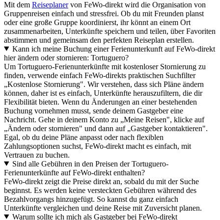
Mit dem
Reiseplaner
von FeWo-direkt wird die Organisation von
Gruppenreisen einfach und stressfrei. Ob du mit Freunden planst
oder eine große Gruppe koordinierst, ihr könnt an einem Ort
zusammenarbeiten, Unterkünfte speichern und teilen, über Favoriten
abstimmen und gemeinsam den perfekten Reiseplan erstellen.
Kann ich meine Buchung einer Ferienunterkunft auf FeWo-direkt
hier ändern oder stornieren: Tortuguero?
Um Tortuguero-Ferienunterkünfte mit kostenloser Stornierung zu
finden, verwende einfach FeWo-direkts praktischen Suchfilter
„Kostenlose Stornierung". Wir verstehen, dass sich Pläne ändern
können, daher ist es einfach, Unterkünfte herauszufiltern, die dir
Flexibilität bieten. Wenn du Änderungen an einer bestehenden
Buchung vornehmen musst, sende deinem Gastgeber eine
Nachricht. Gehe in deinem Konto zu „Meine Reisen", klicke auf
„Ändern oder stornieren" und dann auf „Gastgeber kontaktieren".
Egal, ob du deine Pläne anpasst oder nach flexiblen
Zahlungsoptionen suchst, FeWo-direkt macht es einfach, mit
Vertrauen zu buchen.
Sind alle Gebühren in den Preisen der Tortuguero-
Ferienunterkünfte auf FeWo-direkt enthalten?
FeWo-direkt zeigt die Preise direkt an, sobald du mit der Suche
beginnst. Es werden keine versteckten Gebühren während des
Bezahlvorgangs hinzugefügt. So kannst du ganz einfach
Unterkünfte vergleichen und deine Reise mit Zuversicht planen.
Warum sollte ich mich als Gastgeber bei FeWo-direkt