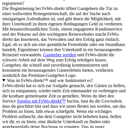
registrieren?
Die Registrierung bei FeWo-direkt öffnet Gastgebern die Tür zu
einer weltweiten Reisegemeinschaft, die auf der Suche nach
einzigartigen Aufenthalten ist, und gibt ihnen die Möglichkeit, mit
ihrer Unterkunft zu ihren eigenen Bedingungen Geld zu verdienen.
Mit benutzerfreundlichen Tools, einem engagierten Kundenservice
und der Präsenz auf den wichtigsten Reisewebsites macht FeWo-
direkt das Inserieren, das Verwalten und den Erfolg ganz einfach.
Egal, ob es sich um eine gemütliche Ferienhütte oder ein Strandhaus
handelt, Eigentümer können ihre Unterkunft in ein herausragendes
Reiseziel verwandeln,
Gastgeber werden
und FeWo-direkt die
schwere Arbeit auf dem Weg zum Erfolg erledigen lassen.
Gastgeber, die schnell und zuverlässig kommunizieren und
konsistent ein herausragendes Gästeerlebnis bieten, verdienen
zusätzlich das Premium-Gastgeber-Logo.
Was ist FeWo-direkt™ und wie funktioniert es?
FeWo-direkt hat es sich zur Aufgabe gemacht, den Gästen zu helfen,
sich zu entspannen, wieder mehr Zeit miteinander zu verbringen und
die kostbare gemeinsame Zeit zu genießen. Wenn du über den
Service
Sorglos mit FeWo-direkt™
buchst, hast du die Gewissheit,
dass du geschützt bist und dass wir unser Bestes tun werden, um das
Problem zu lösen, falls etwas schiefgeht. Wenn ein wichtiges
Problem auftaucht, das dein Gastgeber nicht beheben kann, helfen
wir dir, es zu lösen, eine ähnliche Unterkunft zu finden oder
gegebenenfalls deine Buchung zu erstatten. Das ist unser