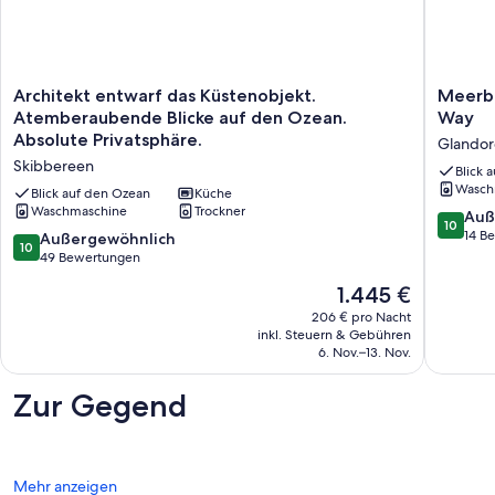
Architekt
Meerbli
Architekt entwarf das Küstenobjekt.
Meerbl
entwarf
Glandor
Atemberaubende Blicke auf den Ozean.
Way
das
5.000
Absolute Privatsphäre.
Glandor
Küstenobjekt.
m²
Skibbereen
Atemberaubende
am
Blick 
Wasch
Blicke
Wild
Blick auf den Ozean
Küche
auf
Waschmaschine
Trockner
Atlantic
10.0
Auß
10
den
Way
von
14 B
10.0
Außergewöhnlich
10
Ozean.
Glandor
10,
von
49 Bewertungen
Absolute
Außerge
10,
Der
Privatsphäre.
1.445 €
14
Außergewöhnlich,
Preis
Skibbereen
Bewert
49
206 € pro Nacht
beträgt
inkl. Steuern & Gebühren
Bewertungen
1.445 €
6. Nov.–13. Nov.
Zur Gegend
Mehr anzeigen