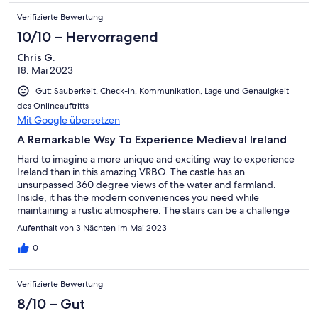
Verifizierte Bewertung
10/10 – Hervorragend
Chris G.
18. Mai 2023
Gut: Sauberkeit, Check-in, Kommunikation, Lage und Genauigkeit
des Onlineauftritts
Mit Google übersetzen
A Remarkable Wsy To Experience Medieval Ireland
Hard to imagine a more unique and exciting way to experience
Ireland than in this amazing VRBO. The castle has an
unsurpassed 360 degree views of the water and farmland.
Inside, it has the modern conveniences you need while
maintaining a rustic atmosphere. The stairs can be a challenge
yet the views from the modern upstairs bedroom is worth the
Aufenthalt von 3 Nächten im Mai 2023
risk. Everything was clean, warm and comfortable. Good
directions and easy to find on the map. Excellent Wifi
0
throughout. Highly recommend for a once-in-a-lifetime lodging
experience.
Verifizierte Bewertung
8/10 – Gut