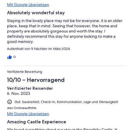
Mit Google übersetzen
Absolutely wonderful stay
Staying in the lovely place may not be for everyone, it is an older
place, keep that in mind. Seeing that however, the home and
property are absolutely gorgeous and worth the stay. I
definitely recommend this stay for anyone looking to make a
good memory.
Aufenthalt von 9 Nächten im März 2024
0
Verifizierte Bewertung
10/10 – Hervorragend
Verifizierter Reisender
6. Nov. 2023
Gut: Sauberkeit, Check-in, Kommunikation, Lage und Genauigkeit
des Onlineauftritts
Mit Google übersetzen
Amazing Castle Experience
We loved everything about our stay in the Rincolisky Castle. It