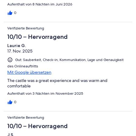
views.Yes, it’s a little less than sparkling clean but where else can
Aufenthalt von 8 Nächten im Juni 2026
one hear birds roosting in the walls? It’s rustic and the stairs up
to the top stretch one’s legs.Stephanie our hostess was great
0
and responded immediately with a couple of our
questions.County Cork and the local Irish were part of this great
Verifizierte Bewertung
experience and vacation of course.A
10/10 – Hervorragend
Laurie G.
17. Nov. 2025
Gut: Sauberkeit, Check-in, Kommunikation, Lage und Genauigkeit
des Onlineauftritts
Mit Google übersetzen
The castle was a great experience and was warm and
comfortable
Aufenthalt von 3 Nächten im November 2025
0
Verifizierte Bewertung
10/10 – Hervorragend
J S.