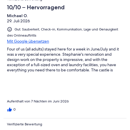
Ungenügend
10/10 – Hervorragend
Michael O.
29. Juli 2026
Gut: Sauberkeit, Check-in, Kommunikation, Lage und Genauigkeit
des Onlineauftritts
Mit Google übersetzen
Four of us (all adults) stayed here for a week in June/July and it
was a very special experience. Stephanie's renovation and
design work on the property is impressive, and with the
exception of a full-sized oven and laundry facilities, you have
everything you need there to be comfortable. The castle is
beautifully situated high above Roaringwater Bay, and it's an
easy drive to all sorts of wonderful West Cork sites. The stairs are
tricky, so it's not really a place for kids or anyone with physical
challenges, but otherwise I would very highly recommend this
to any adventurous travellers looking for a unique stay.
Aufenthalt von 7 Nächten im Juni 2026
0
Verifizierte Bewertung