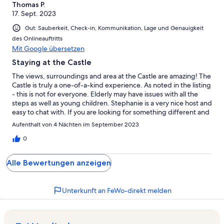
Thomas P.
17. Sept. 2023
Gut: Sauberkeit, Check-in, Kommunikation, Lage und Genauigkeit
des Onlineauftritts
Mit Google übersetzen
Staying at the Castle
The views, surroundings and area at the Castle are amazing! The
Castle is truly a one-of-a-kind experience. As noted in the listing
- this is not for everyone. Elderly may have issues with all the
steps as well as young children. Stephanie is a very nice host and
easy to chat with. If you are looking for something different and
can manage the steps - this is a wonderful choice.
Aufenthalt von 4 Nächten im September 2023
0
Alle Bewertungen anzeigen
Unterkunft an FeWo-direkt melden