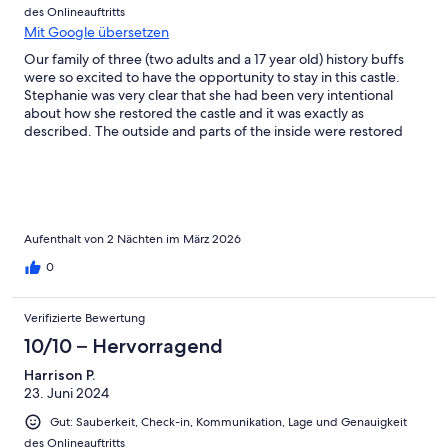
des Onlineauftritts
Mit Google übersetzen
Our family of three (two adults and a 17 year old) history buffs
were so excited to have the opportunity to stay in this castle.
Stephanie was very clear that she had been very intentional
about how she restored the castle and it was exactly as
described. The outside and parts of the inside were restored
but not updated so that we could really immerse ourselves in
the history and truly feel the lives of the people who had lived
there. When we were in need of a more modern break and
some creature comforts, we escaped to the top floor where we
lounged in the sunshine and the beautiful view. Thank you
Stephanie for preserving this precious piece of history and for
Aufenthalt von 2 Nächten im März 2026
sharing it with us. Some advice is to bring your own pillow and
0
blanket if you will be sleeping anywhere but on the top floor if
you have any allergies. The castle is by its nature, damp and I'm
sure it's impossible to keep the linens fresh especially in the
Verifizierte Bewertung
rainy spring when we visited. Also bring some sturdy soled
10/10 – Hervorragend
slippers/inside shoes for navigating the stairs.
Harrison P.
23. Juni 2024
Gut: Sauberkeit, Check-in, Kommunikation, Lage und Genauigkeit
des Onlineauftritts