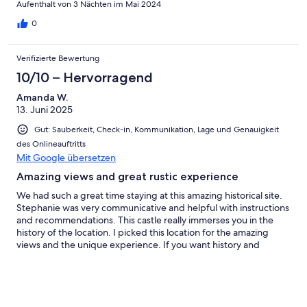
Aufenthalt von 3 Nächten im Mai 2024
0
Verifizierte Bewertung
10/10 – Hervorragend
Amanda W.
13. Juni 2025
Gut: Sauberkeit, Check-in, Kommunikation, Lage und Genauigkeit
des Onlineauftritts
Mit Google übersetzen
Amazing views and great rustic experience
We had such a great time staying at this amazing historical site.
Stephanie was very communicative and helpful with instructions
and recommendations. This castle really immerses you in the
history of the location. I picked this location for the amazing
views and the unique experience. If you want history and
beauty this is your place. If you want 5 star hotel with fancy
accommodations this is not your place. But it definitely got 5
stars from me.