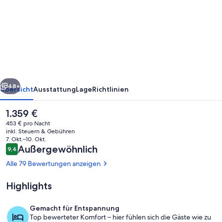
Historischer
Turm
auf
den
Klippen
an
rück
Weiter
der
48+
Übersicht
Ausstattung
Lage
Richtlinien
'Roaring
Der
1.359 €
Water'
aktuelle
453 € pro Nacht
Bucht.
Preis
inkl. Steuern & Gebühren
beträgt
7. Okt.–10. Okt.
1.359 €.
Bewertungen
Außergewöhnlich
9,4
9,4 von 10.
Alle 79 Bewertungen anzeigen
Highlights
Zimmer
Gemacht für Entspannung
Top bewerteter Komfort – hier fühlen sich die Gäste wie zu