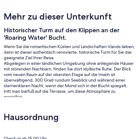
Mehr zu dieser Unterkunft
Historischer Turm auf den Klippen an der
'Roaring Water' Bucht.
Wenn Sie die romantischen Küsten und Landschaften Irlands lieben,
dann ist dieser authentisch renovierte, historische Turm für Sie das
geeignete Ziel Ihrer Reise.
Abgelegen in einer ländlichen Umgebung ohne anliegende Häuser
mit störenden Nachbarn, finden Sie dort idyllische Ruhe. Der Blick
vom neuen Raum auf der obersten Etage auf die Inseln ist
überwältigend, 300 Grad rundum Seeblick und während einer
sternenklaren Nacht, wenn der Mond sich in der Bucht spiegelt,
tritt man barfuß auf die Terrasse, um diese Atmosphäre zu
genießen.
Was die Einrichtung betrifft, so habe ich besonderen Wert auf einen
Dialog zwischen zeitgenössisch und authentisch, zwischen
luxuriösen und rustikalem Stil gelegt.
Hausordnung
Wichtige Hinweise vor der Buchung
Rincolisky Castle ist ein authentisches, historisches Anwesen mit viel
Charme, jedoch nicht für kleine Kinder oder Babys (unter 12 Jahren)
Check-in ab 15:00 Uhr