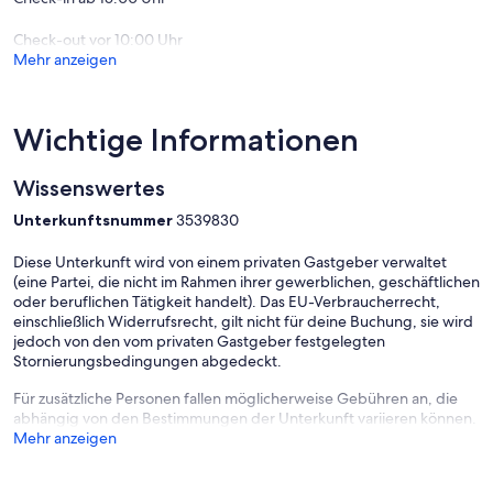
geeignet.
Check-out vor 10:00 Uhr
Das Anwesen verfügt über hohe und steile Steintreppen sowie eine
Mehr anzeigen
Mezzanine-Etage, die über eine Wendeltreppe erreichbar ist – dies
kann für jüngere Gäste ein Sicherheitsrisiko darstellen.
Der Turm verfügt über kein separates Kinderzimmer, und das Sofa
im obersten Stockwerk ist nicht zum Schlafen für Kinder
Wichtige Informationen
vorgesehen.
Wir empfehlen daher den Aufenthalt für Erwachsene und
Wissenswertes
Jugendliche ab 12 Jahren, um Komfort und Sicherheit für alle zu
gewährleisten.
Unterkunftsnummer
3539830
Diese Unterkunft wird von einem privaten Gastgeber verwaltet
(eine Partei, die nicht im Rahmen ihrer gewerblichen, geschäftlichen
oder beruflichen Tätigkeit handelt). Das EU-Verbraucherrecht,
einschließlich Widerrufsrecht, gilt nicht für deine Buchung, sie wird
jedoch von den vom privaten Gastgeber festgelegten
Stornierungsbedingungen abgedeckt.
Für zusätzliche Personen fallen möglicherweise Gebühren an, die
abhängig von den Bestimmungen der Unterkunft variieren können.
Mehr anzeigen