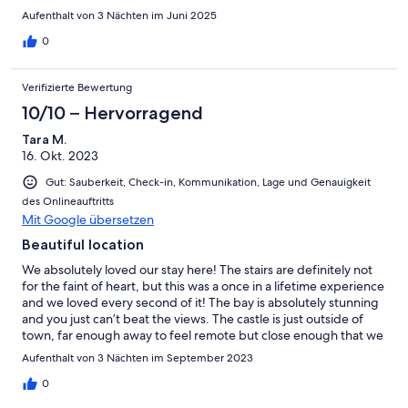
Aufenthalt von 3 Nächten im Juni 2025
0
Verifizierte Bewertung
10/10 – Hervorragend
Tara M.
16. Okt. 2023
Gut: Sauberkeit, Check-in, Kommunikation, Lage und Genauigkeit
des Onlineauftritts
Mit Google übersetzen
Beautiful location
We absolutely loved our stay here! The stairs are definitely not
for the faint of heart, but this was a once in a lifetime experience
and we loved every second of it! The bay is absolutely stunning
and you just can’t beat the views. The castle is just outside of
town, far enough away to feel remote but close enough that we
could go grab lunch and explore the cute shops! Highly suggest
Aufenthalt von 3 Nächten im September 2023
a stay here, just remember it’s a 500 year old building, not a
fancy hotel.
0