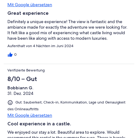
Mit Google übersetzen
Great experience
Definitely a unique experience! The view is fantastic and the
ambiance made for exactly the adventure we were looking for.
It felt like a good mix of experiencing what castle living would
have been like along with access to modern luxuries.
Aufenthalt von 4 Nächten im Juni 2024
0
Verifizierte Bewertung
8/10 – Gut
Bobbiann G.
31. Dez. 2024
Gut: Sauberkeit, Check-in, Kommunikation, Lage und Genauigkeit
des Onlineauftritts
Mit Google übersetzen
Cool experience in a castle.
We enjoyed our stay a lot. Beautiful area to explore. Would
recommend this rental in the summer for sure. There is barely