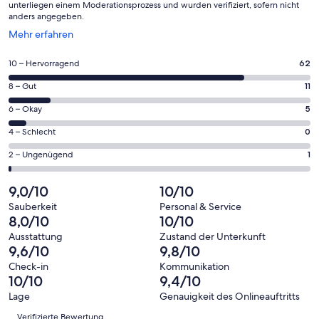
unterliegen einem Moderationsprozess und wurden verifiziert, sofern nicht
anders angegeben.
Wird
Mehr erfahren
in
einem
62
10 – Hervorragend
62
neuen
von
Fenster
11
8 – Gut
11
insgesamt
geöffnet
von
79
5
6 – Okay
5
insgesamt
Gästebewertungen
von
79
0
4 – Schlecht
0
haben
insgesamt
Gästebewertungen
von
eine
79
1
2 – Ungenügend
1
haben
insgesamt
Bewertung
Gästebewertungen
von
eine
79
von
haben
insgesamt
9,0/10
10/10
Bewertung
Gästebewertungen
10
eine
79
von
haben
Sauberkeit
Personal & Service
-
Bewertung
Gästebewertungen
8,0/10
10/10
8
eine
Hervorragend
von
haben
-
Bewertung
Ausstattung
Zustand der Unterkunft
6
eine
9,6/10
9,8/10
Gut
von
-
Bewertung
4
Check-in
Kommunikation
Okay
von
10/10
9,4/10
-
2
Schlecht
Lage
Genauigkeit des Onlineauftritts
-
Bewertungen
Verifizierte Bewertung