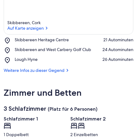
Skibbereen, Cork
Auf Karte anzeigen
Place,
Skibbereen Heritage Centre
‪21 Autominuten‬
Skibbereen
Auf Karte anzeigen
Place,
Skibbereen and West Carbery Golf Club
‪24 Autominuten‬
Heritage
Skibbereen
Centre
Place,
Lough Hyne
‪26 Autominuten‬
and
Lough
West
Hyne
Weitere Infos zu dieser Gegend
Carbery
Golf
Club
Zimmer und Betten
3 Schlafzimmer
(Platz für 6 Personen)
Schlafzimmer 1
Schlafzimmer 2
1 Doppelbett
2 Einzelbetten