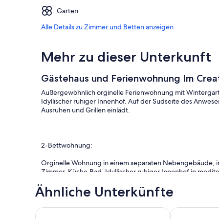
Garten
Alle Details zu Zimmer und Betten anzeigen
Mehr zu dieser Unterkunft
Gästehaus und Ferienwohnung Im Crea
Außergewöhnlich orginelle Ferienwohnung mit Wintergart
Idyllischer ruhiger Innenhof. Auf der Südseite des Anwese
Ausruhen und Grillen einlädt.
2-Bettwohnung:
Orginelle Wohnung in einem separaten Nebengebäude, im 
Zimmer, Küche,Bad. Idyllischer ruhiger Innenhof in medi
Ähnliche Unterkünfte
Kosten vor Ort: Kunsthistorische Führungen (Pfalz und Els
Ferienwohnungen Haus Petra - Wohnung Nr.2
Ferienwohnun
auch Biowein.