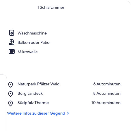
1 Schlafzimmer
Waschmaschine
Balkon oder Patio
Mikrowelle
Place,
Naturpark Pfälzer Wald
‪6 Autominuten‬
Naturpark
Place,
Burg Landeck
‪8 Autominuten‬
Pfälzer
Burg
Wald
Place,
Südpfalz Therme
‪10 Autominuten‬
Landeck
Südpfalz
Therme
Weitere Infos zu dieser Gegend