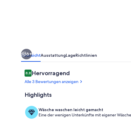
Creativhof
-
2-
Bettwohnung
6+
Übersicht
Ausstattung
Lage
Richtlinien
Bewertungen
Hervorragend
8,8
8,8 von 10.
Alle 3 Bewertungen anzeigen
Highlights
Gästehaus u
Wäsche waschen leicht gemacht
Eine der wenigen Unterkünfte mit eigener Wäscher