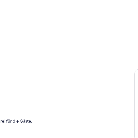
Zimmer
Gästehaus u
nd Ferienwohnung Im Creativhof
ei für die Gäste.