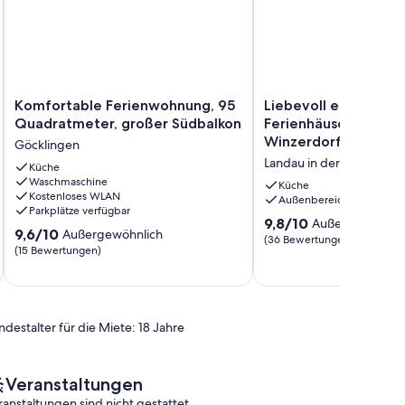
Komfortable
Liebevoll
Komfortable Ferienwohnung, 95
Liebevoll eingericht
Ferienwohnung,
eingerichtetes
Quadratmeter, großer Südbalkon
Ferienhäuschen im k
95
Ferienhäuschen
Winzerdorf
Göcklingen
Quadratmeter,
im
Landau in der Pfalz
großer
Küche
kleinen
Waschmaschine
Südbalkon
Winzerdorf
Küche
Kostenloses WLAN
Göcklingen
Landau
Außenbereich
Parkplätze verfügbar
in
9.8
9,8/10
Außergewöhnli
9.6
9,6/10
der
Außergewöhnlich
von
(36 Bewertungen)
von
Pfalz
(15 Bewertungen)
10,
10,
Außergewöhnlich,
Außergewöhnlich,
(36
(15
Bewertungen)
Bewertungen)
ndestalter für die Miete: 18 Jahre
Veranstaltungen
ranstaltungen sind nicht gestattet