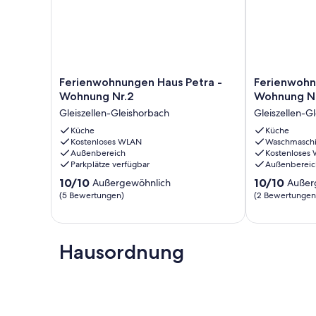
Die Anreise ist von 12:00 bis 20:00 und die Abreise von 10
Ferienwohnungen
Ferienwohnu
Ferienwohnungen Haus Petra -
Ferienwohn
Haus
Haus
Wohnung Nr.2
Wohnung Nr
Petra
Petra
Gleiszellen-Gleishorbach
Gleiszellen-G
-
-
Wohnung
Küche
Wohnung
Küche
Kostenloses WLAN
Waschmasch
Nr.2
Nr.1
Außenbereich
Kostenloses
Gleiszellen-
Gleiszellen-
Parkplätze verfügbar
Außenbereic
Gleishorbach
Gleishorbach
10.0
10.0
10/10
10/10
Außergewöhnlich
Außer
von
von
(5 Bewertungen)
(2 Bewertungen
10,
10,
Außergewöhnlich,
Außergewöhnl
(5
(2
Bewertungen)
Bewertungen
Hausordnung