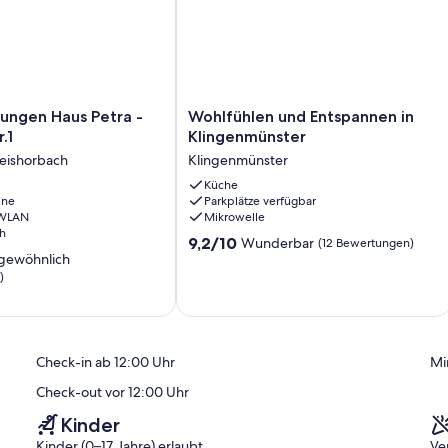
:00 bis 12:00 möglich.
ngen
Wohlfühlen
ungen Haus Petra -
Wohlfühlen und Entspannen in
und
.1
Klingenmünster
Entspannen
leishorbach
Klingenmünster
in
Klingenmünster
Küche
ine
Parkplätze verfügbar
Klingenmünster
 WLAN
Mikrowelle
h
9.2
9,2/10
Wunderbar
(12 Bewertungen)
gewöhnlich
von
10,
)
Wunderbar,
ich,
(12
Bewertungen)
)
Check-in ab 12:00 Uhr
Mi
Check-out vor 12:00 Uhr
Kinder
Kinder (0–17 Jahre) erlaubt
Ve