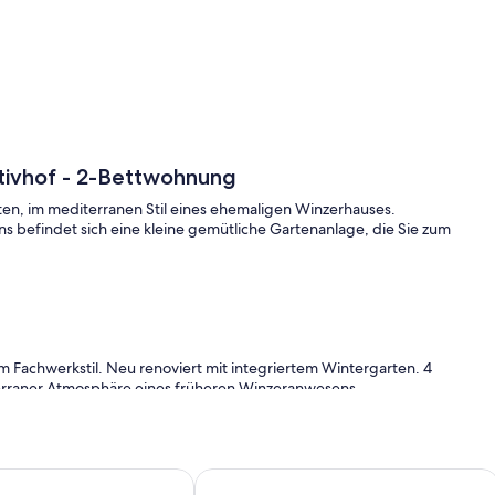
tivhof - 2-Bettwohnung
en, im mediterranen Stil eines ehemaligen Winzerhauses.
ns befindet sich eine kleine gemütliche Gartenanlage, die Sie zum
Fachwerkstil. Neu renoviert mit integriertem Wintergarten. 4
terraner Atmosphäre eines früheren Winzeranwesens.
aß) Preis nach Absprache. Weinproben in direkter Nachbarschaft,
gen Haus Petra - Wohnung Nr.1
Wohlfühlen und Entspannen in Kling