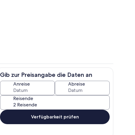
Gästehaus und Ferienwohnung Im Cr
Gib zur Preisangabe die Daten an
nd Ferienwohnung Im Creativhof
Gästehaus und Ferienwohnung Im Cr
Anreise
Abreise
Reisende
Verfügbarkeit prüfen