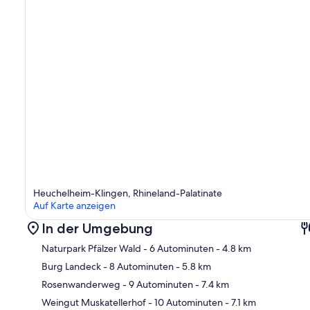
Heuchelheim-Klingen, Rhineland-Palatinate
Auf Karte anzeigen
In der Umgebung
Naturpark Pfälzer Wald
- 6 Autominuten
- 4.8 km
Burg Landeck
- 8 Autominuten
- 5.8 km
Rosenwanderweg
- 9 Autominuten
- 7.4 km
Kar
Weingut Muskatellerhof
- 10 Autominuten
- 7.1 km