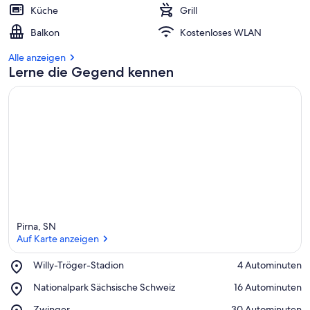
Küche
Grill
Balkon
Kostenloses WLAN
Alle anzeigen
Lerne die Gegend kennen
Pirna, SN
Auf Karte anzeigen
Place,
Willy-Tröger-Stadion
‪4 Autominuten‬
Willy-
Auf Karte anzeigen
Place,
Nationalpark Sächsische Schweiz
‪16 Autominuten‬
Tröger-
Nationalpark
Stadion
Place,
Zwinger
‪30 Autominuten‬