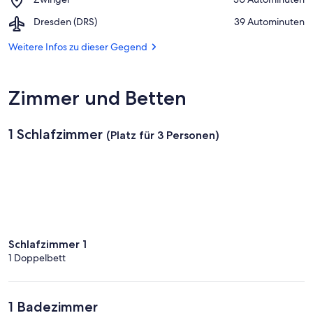
Sächsische
Zwinger
Schweiz
Airport,
Dresden (DRS)
‪39 Autominuten‬
Dresden
(DRS)
Weitere Infos zu dieser Gegend
Zimmer und Betten
1 Schlafzimmer
(Platz für 3 Personen)
Schlafzimmer 1
1 Doppelbett
1 Badezimmer