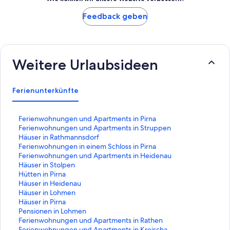
Feedback geben
Weitere Urlaubsideen
Ferienunterkünfte
L
Ferienwohnungen und Apartments in Pirna
i
L
Ferienwohnungen und Apartments in Struppen
n
i
L
Häuser in Rathmannsdorf
k
n
i
L
Ferienwohnungen in einem Schloss in Pirna
,
k
n
i
L
Ferienwohnungen und Apartments in Heidenau
d
,
k
n
i
L
Häuser in Stolpen
e
d
,
k
n
i
L
Hütten in Pirna
r
e
d
,
k
n
i
L
Häuser in Heidenau
d
r
e
d
,
k
n
i
L
Häuser in Lohmen
i
d
r
e
d
,
k
n
i
L
Häuser in Pirna
e
i
d
r
e
d
,
k
n
i
L
Pensionen in Lohmen
f
e
i
d
r
e
d
,
k
n
i
L
Ferienwohnungen und Apartments in Rathen
o
f
e
i
d
r
e
d
,
k
n
i
L
Ferienwohnungen und Apartments in Kreischa