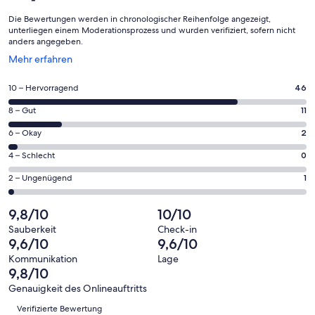
Die Bewertungen werden in chronologischer Reihenfolge angezeigt,
unterliegen einem Moderationsprozess und wurden verifiziert, sofern nicht
anders angegeben.
Wird
Mehr erfahren
in
einem
46
10 – Hervorragend
46
neuen
von
Fenster
11
8 – Gut
11
insgesamt
geöffnet
von
60
2
6 – Okay
2
insgesamt
Gästebewertungen
von
60
0
4 – Schlecht
0
haben
insgesamt
Gästebewertungen
von
eine
60
1
2 – Ungenügend
1
haben
insgesamt
Bewertung
Gästebewertungen
von
eine
60
von
haben
insgesamt
9,8/10
10/10
Bewertung
Gästebewertungen
10
eine
60
von
haben
Sauberkeit
Check-in
-
Bewertung
Gästebewertungen
9,6/10
9,6/10
8
eine
Hervorragend
von
haben
-
Bewertung
Kommunikation
Lage
6
eine
9,8/10
Gut
von
-
Bewertung
4
Genauigkeit des Onlineauftritts
Okay
von
Bewertungen
-
Verifizierte Bewertung
2