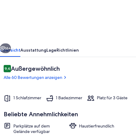
in
historischen
Gemäuern
rück
Weiter
16+
Übersicht
Ausstattung
Lage
Richtlinien
Bewertungen
Außergewöhnlich
9,4
9,4 von 10.
Alle 60 Bewertungen anzeigen
1 Schlafzimmer
1 Badezimmer
Platz für 3 Gäste
Beliebte Annehmlichkeiten
Außenbereich
Parkplätze auf dem
Haustierfreundlich
Gelände verfügbar