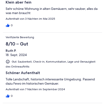
Klein aber fein
von der Wohnung starten - ein Badesee ist in 10 Minuten zu Fuß
erreichbar. Wir kommen gerne wieder!!!
Sehr schöne Wohnung in alten Gemäuern, sehr sauber, alles da
was man braucht
Aufenthalt von 3 Nächten im Mai 2025
0
Verifizierte Bewertung
8/10 – Gut
Ruth P.
18. Sept. 2024
Gut: Sauberkeit, Check-in, Kommunikation, Lage und Genauigkeit
des Onlineauftritts
Schöner Aufenthalt
Tolle Landschaft, historisch interessante Umgebung. Passend
dazu Fewo im historischen Gemäuer.
Aufenthalt von 7 Nächten im September 2024
0