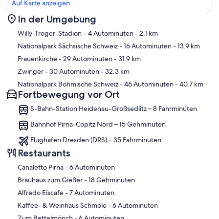
Auf Karte anzeigen
In der Umgebung
Karte
Willy-Tröger-Stadion
- 4 Autominuten
- 2.1 km
Nationalpark Sächsische Schweiz
- 16 Autominuten
- 13.9 km
Frauenkirche
- 29 Autominuten
- 31.9 km
Zwinger
- 30 Autominuten
- 32.3 km
Nationalpark Böhmische Schweiz
- 46 Autominuten
- 40.7 km
Fortbewegung vor Ort
S-Bahn-Station Heidenau-Großsedlitz – 8 Fahrminuten
Bahnhof Pirna-Copitz Nord – 15 Gehminuten
Flughafen Dresden (DRS) – 35 Fahrminuten
Restaurants
‪Canaletto Pirna - ‬6 Autominuten
‪Brauhaus zum Gießer - ‬18 Gehminuten
‪Alfredo Eiscafe - ‬7 Autominuten
‪Kaffee- & Weinhaus Schmole - ‬6 Autominuten
‪Zum Bettelmönch - ‬6 Autominuten