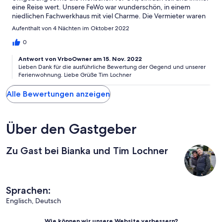
eine Reise wert. Unsere FeWo war wunderschön, in einem
niedlichen Fachwerkhaus mit viel Charme. Die Vermieter waren
sehr nett, das ein und auschecken kein Problem. In der FeWo
Aufenthalt von 4 Nächten im Oktober 2022
war alles was man benötigt vorhanden, wir haben uns sehr
wohlgefühlt.
0
Antwort von VrboOwner am 15. Nov. 2022
Lieben Dank für die ausführliche Bewertung der Gegend und unserer
Ferienwohnung. Liebe Grüße Tim Lochner
Alle Bewertungen anzeigen
Über den Gastgeber
Zu Gast bei Bianka und Tim Lochner
Sprachen:
Englisch, Deutsch
Wie können wir unsere Website verbessern?