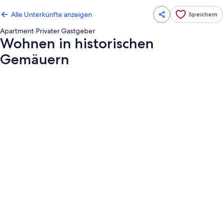
Alle Unterkünfte anzeigen
Speichern
Apartment
·
Privater Gastgeber
Wohnen in historischen
Gemäuern
Fotogalerie
von
Wohnen