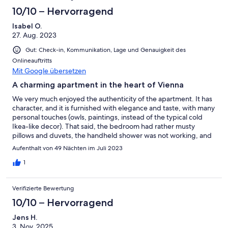
10/10 – Hervorragend
Isabel O.
27. Aug. 2023
Gut: Check-in, Kommunikation, Lage und Genauigkeit des
Onlineauftritts
Mit Google übersetzen
A charming apartment in the heart of Vienna
We very much enjoyed the authenticity of the apartment. It has
character, and it is furnished with elegance and taste, with many
personal touches (owls, paintings, instead of the typical cold
Ikea-like decor). That said, the bedroom had rather musty
pillows and duvets, the handheld shower was not working, and
the place needed a through professional cleaning. These details
Aufenthalt von 49 Nächten im Juli 2023
did not detract much from what was in general a wonderful stay.
1
Verifizierte Bewertung
10/10 – Hervorragend
Jens H.
3. Nov. 2025