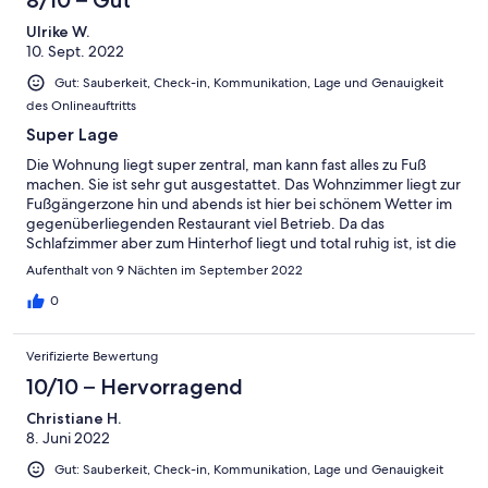
Aufräumaktion vor (inkl. Balkon): mindestens 3 große Müllsäcke
Ulrike W.
notwendig. Danach: 5 Sterne ++
10. Sept. 2022
Gut: Sauberkeit, Check-in, Kommunikation, Lage und Genauigkeit
des Onlineauftritts
Super Lage
Die Wohnung liegt super zentral, man kann fast alles zu Fuß
machen. Sie ist sehr gut ausgestattet. Das Wohnzimmer liegt zur
Fußgängerzone hin und abends ist hier bei schönem Wetter im
gegenüberliegenden Restaurant viel Betrieb. Da das
Schlafzimmer aber zum Hinterhof liegt und total ruhig ist, ist die
Wohnung auch für "Früh-ins-Bett-Geher" sehr gut geeignet.
Aufenthalt von 9 Nächten im September 2022
Wir werden die Wohnung wieder buchen, wenn wir wieder
nach Wien kommen.
0
Verifizierte Bewertung
10/10 – Hervorragend
Christiane H.
8. Juni 2022
Gut: Sauberkeit, Check-in, Kommunikation, Lage und Genauigkeit