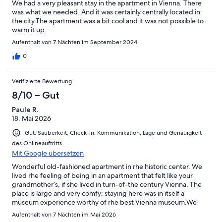
We had a very pleasant stay in the apartment in Vienna. There
was what we needed. And it was certainly centrally located in
the city.The apartment was a bit cool and it was not possible to
warm it up.
Aufenthalt von 7 Nächten im September 2024
0
Verifizierte Bewertung
8/10 – Gut
Paule R.
18. Mai 2026
Gut: Sauberkeit, Check-in, Kommunikation, Lage und Genauigkeit
des Onlineauftritts
Mit Google übersetzen
Wonderful old-fashioned apartment in rhe historic center. We
lived rhe feeling of being in an apartment that felt like your
grandmother’s, if she lived in turn-of-the century Vienna. The
place is large and very comfy; staying here was in itself a
museum experience worthy of rhe best Vienna museum.We
were unfortunate in that the lift was our rhe entire time we were
Aufenthalt von 7 Nächten im Mai 2026
there, which meant a long walk up 3 flights on the spiral