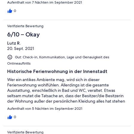
Aufenthalt von 7 Nächten im September 2021
0
Verifizierte Bewertung
6/10 – Okay
Lutz R.
20. Sept. 2021
Gut: Check-in, Kommunikation, Lage und Genauigkeit des
Onlineauftritts
Historische Ferienwohnung in der Innenstadt
Wer ein antikes Ambiente mag, wird sich in dieser
Ferienwohnung wohlfühlen. Allerdings ist die gesamte
Ausstattung, einschließlich in Bad und WC, veraltet. Etwas
seltsam mutet die Tatsache an, dass der Besitzer/die Besitzerin
der Wohnung außer der persönlichen Kleidung alles hat stehen
und hängen lassen. Die Ausrüstungsgegenstände waren
Aufenthalt von 5 Nächten im September 2021
deutlich veraltet und teilweise zuviel vorhanden. Insgesamt
macht die Wohnung den Eindruck, als hätte sich jemand
0
entschlossen, dieselbe kurzfristig zu vermieten und nur die
allernotwendigsten persönlichen Gegenstände entfernt.
Verifizierte Bewertung