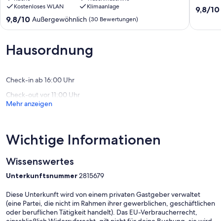
und
Kostenloses WLAN
Klimaanlage
WLAN,
9.8
9,8/10
geräumiger
U-
von
9.8
9,8/10
Außergewöhnlich
(30 Bewertungen)
Terrasse
Bahn
10,
von
/
Rudolfs
Außerge
10,
in
Fünfhau
(46
Außergewöhnlich,
Hausordnung
der
Bewert
(30
Nähe
Bewertungen)
der
U-
Check-in ab 16:00 Uhr
Bahnlinie
Check-out vor 11:00 Uhr
8of10
Mehr anzeigen
Erdberg
Wichtige Informationen
Wissenswertes
Unterkunftsnummer
2815679
Diese Unterkunft wird von einem privaten Gastgeber verwaltet
(eine Partei, die nicht im Rahmen ihrer gewerblichen, geschäftlichen
oder beruflichen Tätigkeit handelt). Das EU-Verbraucherrecht,