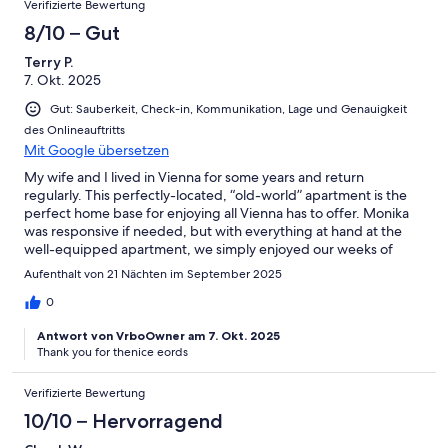
Verifizierte Bewertung
8/10 – Gut
Terry P.
7. Okt. 2025
Gut: Sauberkeit, Check-in, Kommunikation, Lage und Genauigkeit
des Onlineauftritts
Mit Google übersetzen
My wife and I lived in Vienna for some years and return
regularly. This perfectly-located, “old-world” apartment is the
perfect home base for enjoying all Vienna has to offer. Monika
was responsive if needed, but with everything at hand at the
well-equipped apartment, we simply enjoyed our weeks of
living again in Vienna.
Aufenthalt von 21 Nächten im September 2025
0
Antwort von VrboOwner am 7. Okt. 2025
Thank you for thenice eords
Verifizierte Bewertung
10/10 – Hervorragend