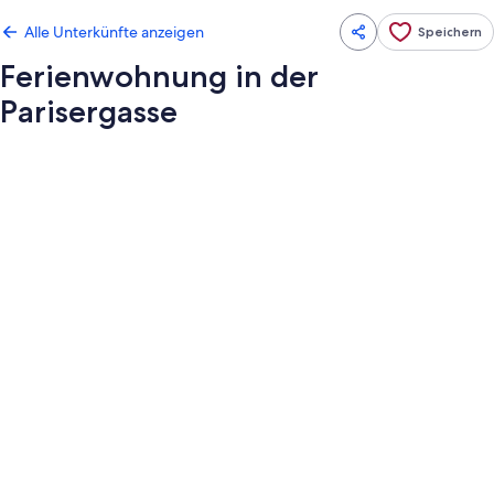
Alle Unterkünfte anzeigen
Speichern
Ferienwohnung in der
Parisergasse
Fotogalerie
von
Ferienwohnung