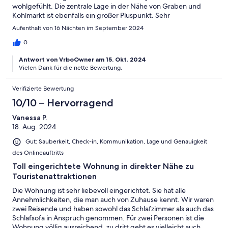
wohlgefühlt. Die zentrale Lage in der Nähe von Graben und
Kohlmarkt ist ebenfalls ein großer Pluspunkt. Sehr
empfehlenswert!
Aufenthalt von 16 Nächten im September 2024
0
Antwort von VrboOwner am 15. Okt. 2024
Vielen Dank für die nette Bewertung.
Verifizierte Bewertung
10/10 – Hervorragend
Vanessa P.
18. Aug. 2024
Gut: Sauberkeit, Check-in, Kommunikation, Lage und Genauigkeit
des Onlineauftritts
Toll eingerichtete Wohnung in direkter Nähe zu
Touristenattraktionen
Die Wohnung ist sehr liebevoll eingerichtet. Sie hat alle
Annehmlichkeiten, die man auch von Zuhause kennt. Wir waren
zwei Reisende und haben sowohl das Schlafzimmer als auch das
Schlafsofa in Anspruch genommen. Für zwei Personen ist die
Wohnung völlig ausreichend, zu dritt geht es vielleicht auch