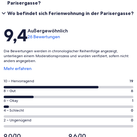
Parisergasse?
Wo befindet sich Ferienwohnung in der Parisergasse?
Bewertungen
9,4
Außergewöhnlich
26 Bewertungen
Die Bewertungen werden in chronologischer Reihenfolge angezeigt,
unterliegen einem Moderationsprozess und wurden verifiziert, sofern nicht
anders angegeben.
Wird
Mehr erfahren
in
einem
19
10 – Hervorragend
19
neuen
von
Fenster
6
8 – Gut
6
insgesamt
geöffnet
von
26
1
6 – Okay
1
insgesamt
Gästebewertungen
von
26
0
4 – Schlecht
0
haben
insgesamt
Gästebewertungen
von
eine
26
0
2 – Ungenügend
0
haben
insgesamt
Bewertung
Gästebewertungen
von
eine
26
von
haben
insgesamt
9,0/10
9,6/10
Bewertung
Gästebewertungen