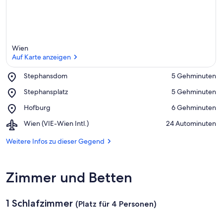
Wien
Auf Karte anzeigen
Place,
Stephansdom
‪5 Gehminuten‬
Stephansdom
Auf Karte anzeigen
Place,
Stephansplatz
‪5 Gehminuten‬
Stephansplatz
Place,
Hofburg
‪6 Gehminuten‬
Hofburg
Airport,
Wien (VIE-Wien Intl.)
‪24 Autominuten‬
Wien
(VIE-
Weitere Infos zu dieser Gegend
Wien
Intl.)
Zimmer und Betten
1 Schlafzimmer
(Platz für 4 Personen)