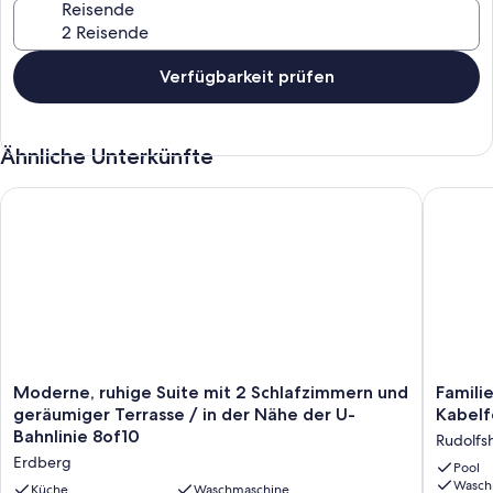
Reisende
Verfügbarkeit prüfen
Ähnliche Unterkünfte
Moderne, ruhige Suite mit 2 Schlafzimmern und geräumiger Te
Familien
Moderne,
Familie
Moderne, ruhige Suite mit 2 Schlafzimmern und
Famili
ruhige
mit
geräumiger Terrasse / in der Nähe der U-
Kabelf
Suite
2
Bahnlinie 8of10
Rudolfs
mit
Schlafz
Erdberg
2
Klimaan
Pool
Wasch
Schlafzimmern
Kabelfe
Küche
Waschmaschine