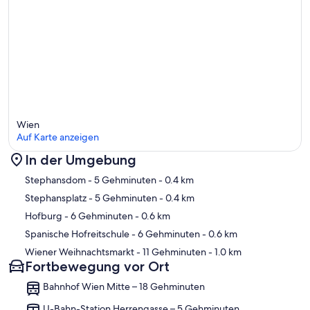
Wien
Auf Karte anzeigen
In der Umgebung
Karte
Stephansdom
- 5 Gehminuten
- 0.4 km
Stephansplatz
- 5 Gehminuten
- 0.4 km
Hofburg
- 6 Gehminuten
- 0.6 km
Spanische Hofreitschule
- 6 Gehminuten
- 0.6 km
Wiener Weihnachtsmarkt
- 11 Gehminuten
- 1.0 km
Fortbewegung vor Ort
Bahnhof Wien Mitte – 18 Gehminuten
U-Bahn-Station Herrengasse – 5 Gehminuten