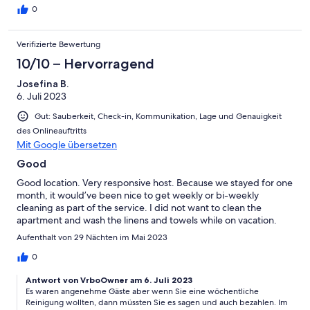
staircase. Our host, who responded wuickly whenever I got in
0
touch, was as apologetic and as helpful as possible, though
unfortunately there was nothing that could be done. For an old
Verifizierte Bewertung
apartment, it had a very new kitchen and shower. Hot water
came up quickly. The apartment is pretty well maintained,
10/10 – Hervorragend
though not pristine. There are areas, such as under the
Josefina B.
bedroom chest, which could use a good cleaning. But overall,
6. Juli 2023
the place is oozing charm and character and you can’t go wrong
staying in a place that feels like you’ve stepped into a Time
Gut: Sauberkeit, Check-in, Kommunikation, Lage und Genauigkeit
Machine and woke up a century earlier.
des Onlineauftritts
Mit Google übersetzen
Good
Good location. Very responsive host. Because we stayed for one
month, it would’ve been nice to get weekly or bi-weekly
cleaning as part of the service. I did not want to clean the
apartment and wash the linens and towels while on vacation.
Aufenthalt von 29 Nächten im Mai 2023
0
Antwort von VrboOwner am 6. Juli 2023
Es waren angenehme Gäste aber wenn Sie eine wöchentliche
Reinigung wollten, dann müssten Sie es sagen und auch bezahlen. Im