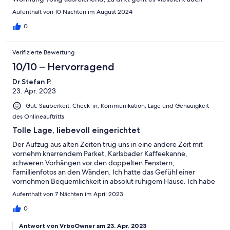
noch, aber zu viert wäre es wahrscheinlich etwas wenig Platz.
Aufenthalt von 10 Nächten im August 2024
Die Kommunikation lief völlig unkompliziert ab und der
Empfang beim Check-in war trotz beträchtlicher Verspätung
0
des Flugs super freundlich. Die Wohnung liegt in der
Fußgängerzone und man kann z. B. die Hofburg in wenigen
Verifizierte Bewertung
Minuten erreichen. Zu den U-Bahn-Linien ist es ebenfalls nur
ein kurzer Fußweg. Von dort aus kann man dann problemlos
10/10 – Hervorragend
auch zu weiter außerhalb gelegenen Tourismuszielen gelangen.
Dr.Stefan P.
Die Wohnung bietet sich dank ihrer üppigen Ausstattung auf
23. Apr. 2023
jeden Fall auch für einen längeren Aufenthalt an. Wir waren sehr
zufrieden und können sie nur weiterempfehlen!
Gut: Sauberkeit, Check-in, Kommunikation, Lage und Genauigkeit
des Onlineauftritts
Tolle Lage, liebevoll eingerichtet
Der Aufzug aus alten Zeiten trug uns in eine andere Zeit mit
vornehm knarrendem Parket, Karlsbader Kaffeekanne,
schweren Vorhängen vor den doppelten Fenstern,
Famillienfotos an den Wänden. Ich hatte das Gefühl einer
vornehmen Bequemlichkeit in absolut ruhigem Hause. Ich habe
mich rundum Zuhause gefühlt. Herzlichen Dank dafür.
Aufenthalt von 7 Nächten im April 2023
0
Antwort von VrboOwner am 23. Apr. 2023