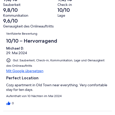
10
eine
26
von
haben
Sauberkeit
Check-in
-
Bewertung
Gästebewertungen
9,8/10
10/10
8
eine
Hervorragend
von
haben
-
Bewertung
Kommunikation
Lage
6
eine
9,6/10
Gut
von
-
Bewertung
4
Genauigkeit des Onlineauftritts
Okay
von
Bewertungen
-
Verifizierte Bewertung
2
Schlecht
-
10/10 – Hervorragend
Ungenügend
Michael D.
29. Mai 2024
Gut: Sauberkeit, Check-in, Kommunikation, Lage und Genauigkeit
des Onlineauftritts
Mit Google übersetzen
Perfect Location
Cozy apartment in Old Town near everything. Very comfortable
stay for ten days.
Aufenthalt von 10 Nächten im Mai 2024
0