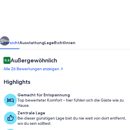
in
der
Parisergasse
rück
Weiter
9+
Übersicht
Ausstattung
Lage
Richtlinien
Bewertungen
Außergewöhnlich
9,4
9,4 von 10.
Alle 26 Bewertungen anzeigen
Highlights
Gemacht für Entspannung
Top bewerteter Komfort – hier fühlen sich die Gäste wie zu
Wohnbereich
Hause.
Zentrale Lage
Bei dieser günstigen Lage bist du nie weit von dort entfernt,
wo du sein solltest.