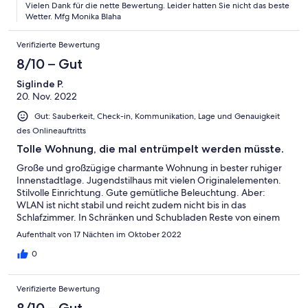
Vielen Dank für die nette Bewertung. Leider hatten Sie nicht das beste
Wetter. Mfg Monika Blaha
Verifizierte Bewertung
8/10 – Gut
Siglinde P.
20. Nov. 2022
Gut: Sauberkeit, Check-in, Kommunikation, Lage und Genauigkeit
des Onlineauftritts
Tolle Wohnung, die mal entrümpelt werden müsste.
Große und großzügige charmante Wohnung in bester ruhiger
Innenstadtlage. Jugendstilhaus mit vielen Originalelementen.
Stilvolle Einrichtung. Gute gemütliche Beleuchtung. Aber:
WLAN ist nicht stabil und reicht zudem nicht bis in das
Schlafzimmer. In Schränken und Schubladen Reste von einem
früheren Bewohner und anderen Feriengästen. Sonnenbrille,
Aufenthalt von 17 Nächten im Oktober 2022
Respirationsgerät, Gehstock; im Badschrank Deo, Damenbinde,
3 Einmalrasierer, Fußcreme, alter Körperpuder, Fußcreme etc.
0
Haushalt: viele große Töpfe (Eintopf, Tafelspitz), aber zu wenig
Tassen und Gläser. Und dazwischen viel Krempel und alles
Verifizierte Bewertung
unordentlich. Keine Kaffeemaschine (aber eine Karton dafür),
kein Toaster. Ich schlage eine große Entrümpelung- und
8/10 – Gut