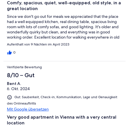
Comfy, spacious, quiet, well-equipped, old style, in a
great location
Since we don't go out for meals we appreciated that the place
had a well equipped kitchen, real dining table, spacious living
room with lots of comfy sofas, and good lighting. It's older and
wonderfully quirky but clean, and everything was in good
working order. Excellent location for walking everywhere in old
city center Communication with owner's rep was good. Would
Aufenthalt von 9 Nächten im April 2023
stay here again if visiting Vienna in the future.
0
Verifizierte Bewertung
8/10 – Gut
Bent A.
6. Okt. 2024
Gut: Sauberkeit, Check-in, Kommunikation, Lage und Genauigkeit
des Onlineauftritts
Mit Google übersetzen
Very good apartment in Vienna with a very central
location