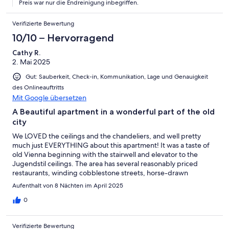
Preis war nur die Endreinigung inbegriffen.
Verifizierte Bewertung
10/10 – Hervorragend
Cathy R.
2. Mai 2025
Gut: Sauberkeit, Check-in, Kommunikation, Lage und Genauigkeit
des Onlineauftritts
Mit Google übersetzen
A Beautiful apartment in a wonderful part of the old
city
We LOVED the ceilings and the chandeliers, and well pretty
much just EVERYTHING about this apartment! It was a taste of
old Vienna beginning with the stairwell and elevator to the
Jugendstil ceilings. The area has several reasonably priced
restaurants, winding cobblestone streets, horse-drawn
carriages passing on a connecting street, a lovely
Aufenthalt von 8 Nächten im April 2025
cookbook/spice store that even serves coffee & tea just around
the corner, and a wonderful bakery around the other corner. We
0
had a terrific vacation and the apartment was absolutely one of
the best parts! The only down side was that the internet went
Verifizierte Bewertung
out the last two days of our stay.