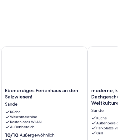
-Fi
 Sauna, Badezuber, Whirpool, Sauna, Kamin
Ebenerdiges Ferienhaus an den Salzwiesen!
moderne, kompl. ausg
Ebenerdiges
moderne,
Ebenerdiges Ferienhaus an den
moderne, kompl. au
Ferienhaus
kompl.
Salzwiesen!
Dachgeschosswohnu
an
ausgestattete
Weltkulturerbe
Sande
den
Dachgeschosswohnung
Sande
Salzwiesen!
Küche
am
Waschmaschine
Sande
Weltkulturerbe
Küche
Kostenloses WLAN
Sande
Außenbereich
Außenbereich
Parkplätze verfügbar
Grill
10.0
10/10
Außergewöhnlich
von