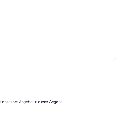
Schlafzimme
Küche mit Tr
Freien Grüne Jade
ein seltenes Angebot in dieser Gegend.