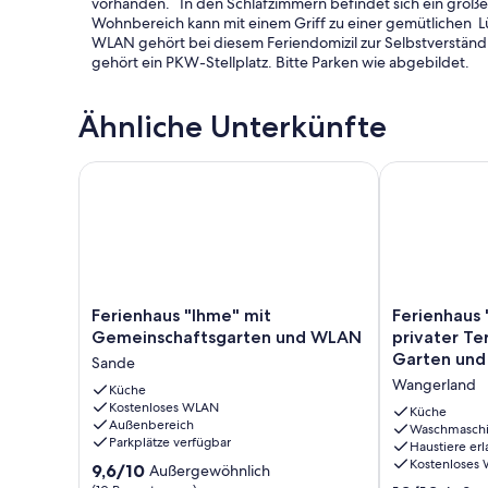
vorhanden. In den Schlafzimmern befindet sich ein groß
Wohnbereich kann mit einem Griff zu einer gemütlichen 
WLAN gehört bei diesem Feriendomizil zur Selbstverständ
gehört ein PKW-Stellplatz. Bitte Parken wie abgebildet.
Ähnliche Unterkünfte
In unserem kleinen Haus in dörflicher, ruhiger Lage mit N
Haus, ein großer Garten mit zwei überdachten Sitzplätz
Ferienhaus "Ihme" mit Gemeinschaftsgarten und W
Ferienhaus 'O
Ferienwohnungen Besonderheiten, die im Preis mit inbegr
Dieses Ferienhaus mit seinen zwei Wohnungen stellt den k
Auch stehen zwei Fahrräder zur Nutzung zur Verfügung. I
und die Artenvielfalt der Salzwiesen erleben.
Wer Ruhe sucht, ist hier genau richtig. Maximal 2 mitte
mitreisen.
Ferienhaus
Ferienhaus
Ferienhaus "Ihme" mit
Ferienhaus 
"Ihme"
'Oldorfer
Gemeinschaftsgarten und WLAN
privater Te
Eine kurze Nachricht hierzu ist notwendig.
mit
Auszeit'
Garten und
Sande
Gemeinschaftsgarten
mit
Ein Wäschepaket pro Person ist im Endreinigungspreis inkl
Wangerland
und
Küche
privater
Kostenloses WLAN
WLAN
Terrasse,
Küche
Außenbereich
Sande
privatem
Waschmasch
Parkplätze verfügbar
Haustiere erl
Garten
Die Anreise ist von 16:00 bis 20:00 und die Abreise von 08
Kostenloses
9.6
9,6/10
und
Außergewöhnlich
von