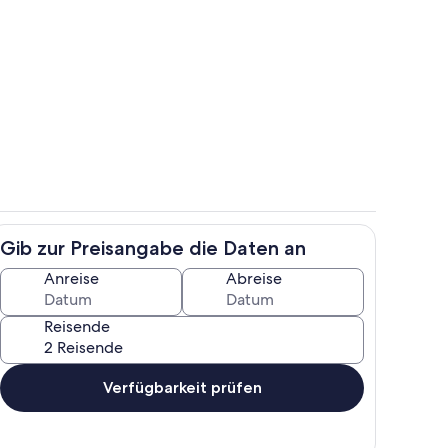
r2
Gartenblick
Gib zur Preisangabe die Daten an
esen
Fewo Wiemer
Anreise
Abreise
Reisende
Verfügbarkeit prüfen