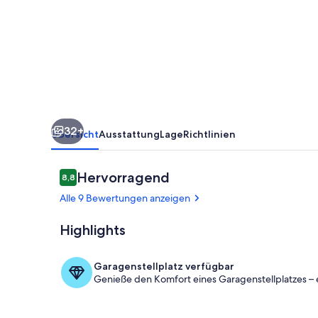
139
Ferienhaus
am
Wattenmeer
32+
Übersicht
Ausstattung
Lage
Richtlinien
Bewertungen
Hervorragend
8,8
8,8 von 10.
Alle 9 Bewertungen anzeigen
Highlights
Sitzplatz im 
Garagenstellplatz verfügbar
Genieße den Komfort eines Garagenstellplatzes – 