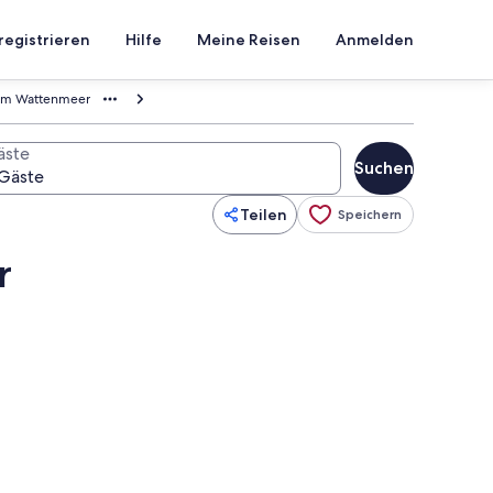
registrieren
Hilfe
Meine Reisen
Anmelden
 am Wattenmeer
äste
Suchen
Teilen
Speichern
r