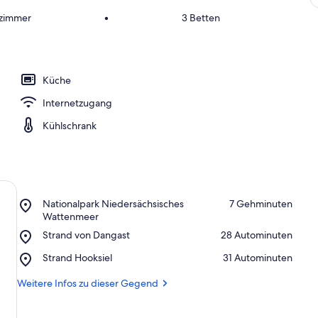
fzimmer
•
3 Betten
Küche
Internetzugang
Kühlschrank
Place,
Nationalpark Niedersächsisches
‪7 Gehminuten‬
Nationalpark
Wattenmeer
Niedersächsisches
Place,
Strand von Dangast
‪28 Autominuten‬
Wattenmeer
Strand
Place,
Strand Hooksiel
‪31 Autominuten‬
von
Strand
Dangast
Hooksiel
Weitere Infos zu dieser Gegend