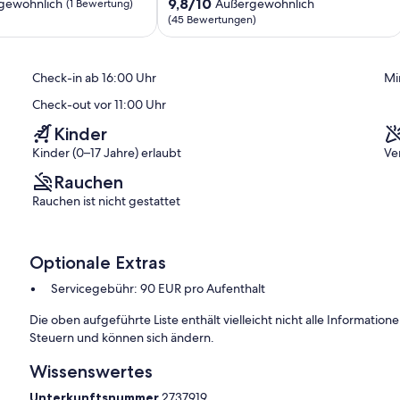
Sauna,
9.8
9,8/10
gewöhnlich
Außergewöhnlich
(1 Bewertung)
Kamin
von
(45 Bewertungen)
Wilhelmshaven
10,
ich,
Außergewöhnlich,
(45
Check-in ab 16:00 Uhr
Mi
Bewertungen)
Check-out vor 11:00 Uhr
Kinder
Kinder (0–17 Jahre) erlaubt
Ve
Rauchen
Rauchen ist nicht gestattet
Optionale Extras
Servicegebühr: 90 EUR pro Aufenthalt
Die oben aufgeführte Liste enthält vielleicht nicht alle Informati
Steuern und können sich ändern.
Wissenswertes
Unterkunftsnummer
2737919