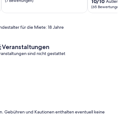
10.0
(7 Bewertungen)
10/10
Außergewöhnlic
10,
von
(65 Bewertungen)
Außergewöhnlich,
10,
(7
Außergewöhnlich,
Bewertungen)
(65
ndestalter für die Miete: 18 Jahre
Bewertungen)
Veranstaltungen
ranstaltungen sind nicht gestattet
onen. Gebühren und Kautionen enthalten eventuell keine