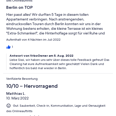
des Onlineauftritts
Berlin on TOP
Hier passt alles! Wir durften 5 Tage in diesem tollen
Appartement verbringen. Nach anstrengenden,
eindrucksvollen Touren durch Berlin konnten wir uns in der
Wohnung bestens erholen, die kleine Terrasse ist ein kleines
"Extra-Schmankerl", die Hinterhoflage sorgt für viel Ruhe und
man ist trotzdem "mittendrin" (gute Verkehrsanbindung mit den
Aufenthalt von 4 Nächten im Juli 2022
Öffis). Es gibt alles, was man für einen Städtetrip so braucht und
sogar ein bisschen mehr. Die Kommunikation mit Julius verlief
1
problemlos. Also: Wenn ein Berlin-Aufenthalt, dann hier!
Antwort von VrboOwner am 5. Aug. 2022
Liebe Sissi, wir haben uns sehr über dieses tolle Feedback gefreut! Das
Cleaning hat eure Aufmerksamkeit sehr geschätzt! Vielen Dank und
hoffentlich bis bald mal wieder in Berlin.
Verifizierte Bewertung
10/10 – Hervorragend
Matthias L.
10. März 2022
Gut: Sauberkeit, Check-in, Kommunikation, Lage und Genauigkeit
des Onlineauftritts