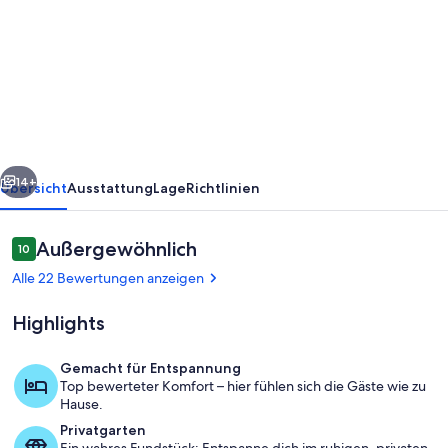
YOUR
PRIVATE
GARDEN
TOWNHOUSE
IN
BERLIN
rück
Weiter
PRENZLAUER
14+
Übersicht
Ausstattung
Lage
Richtlinien
BERG
Bewertungen
Außergewöhnlich
10
10 von 10.
Alle 22 Bewertungen anzeigen
Highlights
Gemacht für Entspannung
Top bewerteter Komfort – hier fühlen sich die Gäste wie zu
Wohnbereich
Hause.
Privatgarten