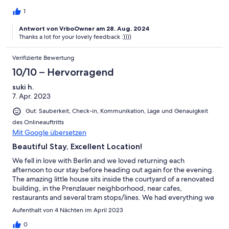
1
Antwort von VrboOwner am 28. Aug. 2024
Thanks a lot for your lovely feedback :))))
Verifizierte Bewertung
10/10 – Hervorragend
suki h.
7. Apr. 2023
Gut: Sauberkeit, Check-in, Kommunikation, Lage und Genauigkeit
des Onlineauftritts
Mit Google übersetzen
Beautiful Stay, Excellent Location!
We fell in love with Berlin and we loved returning each
afternoon to our stay before heading out again for the evening.
The amazing little house sits inside the courtyard of a renovated
building, in the Prenzlauer neighborhood, near cafes,
restaurants and several tram stops/lines. We had everything we
needed from a kitchen with espresso machine, a comfortable
Aufenthalt von 4 Nächten im April 2023
bed, modern clean spaces, a big bathroom with shower and
even a comfortable cot (in the living room) for our pre-teen son.
0