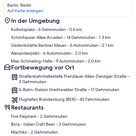
Berlin, Berlin
Auf Karte anzeigen
In der Umgebung
Karte
Kollwitzplatz
- 6 Gehminuten
- 0.6 km
Schönhauser Allee Arcaden
- 14 Gehminuten
- 1.3 km
Gedenkstätte Berliner Mauer
- 6 Autominuten
- 2.1 km
Alexanderplatz
- 6 Autominuten
- 2.0 km
Max-Schmeling-Halle
- 9 Autominuten
- 2.0 km
Fortbewegung vor Ort
Straßenbahnhaltestelle Prenzlauer Allee-Danziger Straße –
3 Gehminuten
S-Bahn-Station Greifswalder Straße – 17 Gehminuten
Flughafen Brandenburg (BER) – 43 Fahrminuten
Restaurants
‪Five Elephant - ‬2 Gehminuten
‪Birra - Italian Craft Beer - ‬3 Gehminuten
‪Machiko - ‬2 Gehminuten