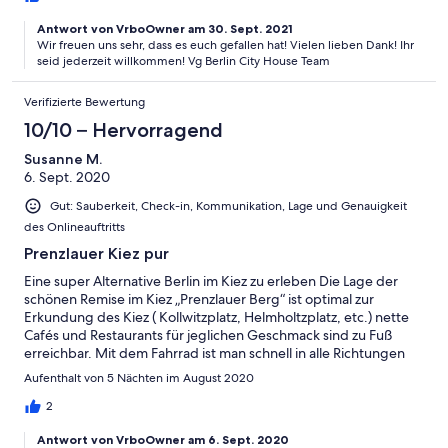
Antwort von VrboOwner am 30. Sept. 2021
Wir freuen uns sehr, dass es euch gefallen hat! Vielen lieben Dank! Ihr
seid jederzeit willkommen! Vg Berlin City House Team
Verifizierte Bewertung
10/10 – Hervorragend
Susanne M.
6. Sept. 2020
Gut: Sauberkeit, Check-in, Kommunikation, Lage und Genauigkeit
des Onlineauftritts
Prenzlauer Kiez pur
Eine super Alternative Berlin im Kiez zu erleben Die Lage der
schönen Remise im Kiez „Prenzlauer Berg“ ist optimal zur
Erkundung des Kiez ( Kollwitzplatz, Helmholtzplatz, etc.) nette
Cafés und Restaurants für jeglichen Geschmack sind zu Fuß
erreichbar. Mit dem Fahrrad ist man schnell in alle Richtungen
beweglich. Unterstellung der Fahrräder im Hof möglich. Tram
Aufenthalt von 5 Nächten im August 2020
und U-Bahn in der Nähe. Die Remise ist eine wunderbare
Alternative zum Hotel. Viel Komfort - gute Ausstattung und die
2
Lage im Innenhof trägt zur Erholung vom Trubel der Großstadt
Antwort von VrboOwner am 6. Sept. 2020
bei. Wir haben uns sehr wohlgefühlt und werden es