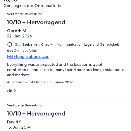
-
Bewertung
4
Genauigkeit des Onlineauftritts
Okay
von
Bewertungen
-
Verifizierte Bewertung
2
Schlecht
-
10/10 – Hervorragend
Ungenügend
Gareth M.
22. Jan. 2026
Gut: Sauberkeit, Check-in, Kommunikation, Lage und Genauigkeit
des Onlineauftritts
Mit Google übersetzen
Everything was as expected and the location is quiet,
comfortable, and close to many train/tram/bus lines, restaurants
and markets.
Aufenthalt von 4 Nächten im Januar 2026
0
Verifizierte Bewertung
10/10 – Hervorragend
David S.
15. Juni 2019