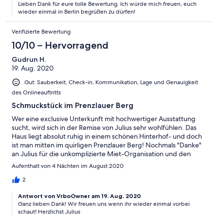
Lieben Dank für eure tolle Bewertung. Ich würde mich freuen, euch
weiterempfehlen. Vielen Dank lieber Julius.
wieder einmal in Berlin begrüßen zu dürfen!
Verifizierte Bewertung
10/10 – Hervorragend
Gudrun H.
19. Aug. 2020
Gut: Sauberkeit, Check-in, Kommunikation, Lage und Genauigkeit
des Onlineauftritts
Schmuckstück im Prenzlauer Berg
Wer eine exclusive Unterkunft mit hochwertiger Ausstattung
sucht, wird sich in der Remise von Julius sehr wohlfühlen. Das
Haus liegt absolut ruhig in einem schönen Hinterhof- und doch
ist man mitten im quirligen Prenzlauer Berg! Nochmals "Danke"
an Julius für die unkomplizierte Miet-Organisation und den
herzlichen Kontakt. Gudrun Härtl
Aufenthalt von 4 Nächten im August 2020
2
Antwort von VrboOwner am 19. Aug. 2020
Ganz lieben Dank! Wir freuen uns wenn ihr wieder einmal vorbei
schaut! Herzlichst Julius