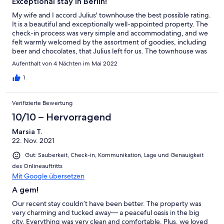
Exceptional stay in Berlin!
My wife and I accord Julius' townhouse the best possible rating.
It is a beautiful and exceptionally well-appointed property. The
check-in process was very simple and accommodating, and we
felt warmly welcomed by the assortment of goodies, including
beer and chocolates, that Julius left for us. The townhouse was
spotless, with lots of thoughtful touches to help us settle in and
Aufenthalt von 4 Nächten im Mai 2022
feel comfortable after our long day of travel to Berlin. We slept
exceptionally well, as the townhouse is insulated from the noise
1
of the city because it is situated in the courtyard of an older
apartment building. The property is located within easy walking
Verifizierte Bewertung
distance to numerous public transit stops (metro and tram), and
there are plenty of restaurants and grocers nearby, as well as a
10/10 – Hervorragend
bakery directly across the street from the main entrance to the
Marsia T.
apartment building. Although we did not meet Julius personally,
22. Nov. 2021
he was immediately responsive in all communications with him,
and he provided us well in advance of our arrival in Berlin all the
Gut: Sauberkeit, Check-in, Kommunikation, Lage und Genauigkeit
information we needed to ensure a smooth check in and to help
des Onlineauftritts
us enjoy our stay. This property is ideal for a couple who want to
Mit Google übersetzen
enjoy easy, ready access to neighborhood restaurants, shops,
and the metro, but who also want quiet lodgings in a safe
A gem!
neighborhood. We enthusiastically recommend the property
Our recent stay couldn’t have been better. The property was
without hesitation!
very charming and tucked away— a peaceful oasis in the big
city. Everything was very clean and comfortable. Plus, we loved