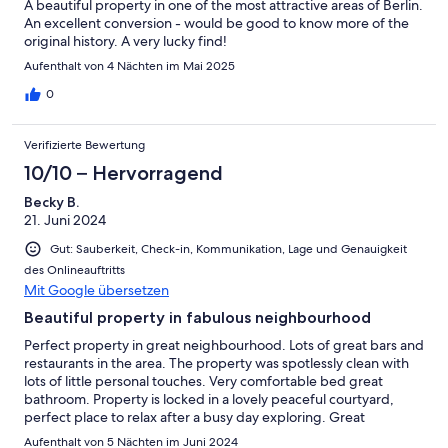
A beautiful property in one of the most attractive areas of Berlin.
An excellent conversion - would be good to know more of the
original history. A very lucky find!
Aufenthalt von 4 Nächten im Mai 2025
0
Verifizierte Bewertung
10/10 – Hervorragend
Becky B.
21. Juni 2024
Gut: Sauberkeit, Check-in, Kommunikation, Lage und Genauigkeit
des Onlineauftritts
Mit Google übersetzen
Beautiful property in fabulous neighbourhood
Perfect property in great neighbourhood. Lots of great bars and
restaurants in the area. The property was spotlessly clean with
lots of little personal touches. Very comfortable bed great
bathroom. Property is locked in a lovely peaceful courtyard,
perfect place to relax after a busy day exploring. Great
communication with julius. Look forward to visiting again.
Aufenthalt von 5 Nächten im Juni 2024