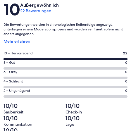
Bewertungen
10
Außergewöhnlich
22 Bewertungen
Die Bewertungen werden in chronologischer Reihenfolge angezeigt,
unterliegen einem Moderationsprozess und wurden verifiziert, sofern nicht
anders angegeben.
Wird
Mehr erfahren
in
einem
22
10 – Hervorragend
22
neuen
von
Fenster
0
8 – Gut
0
insgesamt
geöffnet
von
22
0
6 – Okay
0
insgesamt
Gästebewertungen
von
22
0
4 – Schlecht
0
haben
insgesamt
Gästebewertungen
von
eine
22
0
2 – Ungenügend
0
haben
insgesamt
Bewertung
Gästebewertungen
von
eine
22
von
haben
insgesamt
10/10
10/10
Bewertung
Gästebewertungen
10
eine
22
von
haben
Sauberkeit
Check-in
-
Bewertung
Gästebewertungen
10/10
10/10
8
eine
Hervorragend
von
haben
-
Bewertung
Kommunikation
Lage
6
eine
10/10
Gut
von