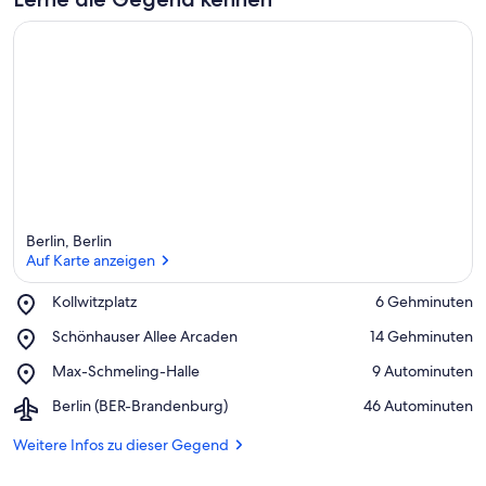
Berlin, Berlin
Auf Karte anzeigen
Place,
Kollwitzplatz
‪6 Gehminuten‬
Kollwitzplatz
Auf Karte anzeigen
Place,
Schönhauser Allee Arcaden
‪14 Gehminuten‬
Schönhauser
Place,
Max-Schmeling-Halle
‪9 Autominuten‬
Allee
Max-
Arcaden
Airport,
Berlin (BER-Brandenburg)
‪46 Autominuten‬
Schmeling-
Berlin
Halle
(BER-
Weitere Infos zu dieser Gegend
Brandenburg)