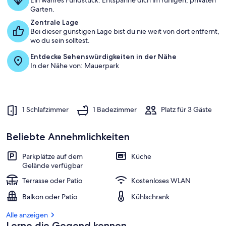
Ein wahres Fundstück: Entspanne dich im ruhigen, privaten
Garten.
Zentrale Lage
Bei dieser günstigen Lage bist du nie weit von dort entfernt,
wo du sein solltest.
Entdecke Sehenswürdigkeiten in der Nähe
In der Nähe von: Mauerpark
1 Schlafzimmer
1 Badezimmer
Platz für 3 Gäste
Beliebte Annehmlichkeiten
Parkplätze auf dem
Küche
Gelände verfügbar
Terrasse oder Patio
Kostenloses WLAN
Balkon oder Patio
Kühlschrank
Alle anzeigen
Lerne die Gegend kennen