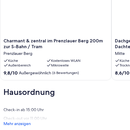
Restaurants, Kneipen, Cafés, Bäckereien und Supermärkte liegen in
unmittelbarer Umgebung. Der perfekte Ort für deinen Trip in die
Hauptstadt.
Das Berlin City House ist als Ferienwohnung öffentlich rechtlich
genehmigt.
Charmant
Dachges
Ich würde mich freuen, wenn ihr das BerlinCityHouse für eure Reise
Charmant & zentral im Prenzlauer Berg 200m
Dachge
&
am
buchen würdet.
zur S-Bahn / Tram
Dachte
zentral
Zionskir
Prenzlauer Berg
Mitte
im
mit
Prenzlauer
Küche
Kostenloses WLAN
2
Küche
Außenbereich
Mikrowelle
Trockn
Berg
Dachter
200m
Mitte,
9.8
8.6
9,8/10
8,6/10
Außergewöhnlich
(6 Bewertungen)
zur
Prenzlau
von
von
S-
Berg
10,
10,
Bahn
Mitte
Außergewöhnlich,
Hervorr
Hausordnung
/
(6
(86
Tram
Bewertungen)
Bewert
Prenzlauer
Berg
Check-in ab 15:00 Uhr
Check-out vor 11:00 Uhr
Mehr anzeigen