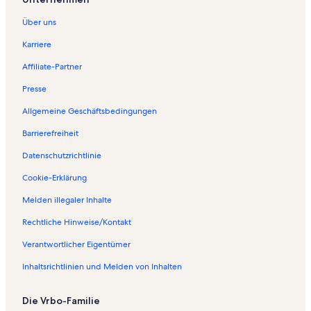
S
e
Über uns
i
t
Karriere
e
Affiliate-Partner
ö
f
Presse
f
n
Allgemeine Geschäftsbedingungen
e
t
Barrierefreiheit
:
Datenschutzrichtlinie
F
e
Cookie-Erklärung
r
i
Melden illegaler Inhalte
e
n
Rechtliche Hinweise/Kontakt
w
o
Verantwortlicher Eigentümer
h
Inhaltsrichtlinien und Melden von Inhalten
n
u
n
Die Vrbo-Familie
g