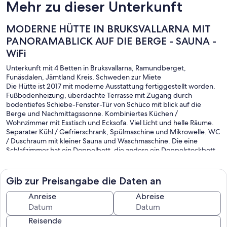
Mehr zu dieser Unterkunft
MODERNE HÜTTE IN BRUKSVALLARNA MIT
PANORAMABLICK AUF DIE BERGE - SAUNA -
WiFi
Unterkunft mit 4 Betten in Bruksvallarna, Ramundberget,
Funäsdalen, Jämtland Kreis, Schweden zur Miete
Die Hütte ist 2017 mit moderne Ausstattung fertiggestellt worden.
Fußbodenheizung, überdachte Terrasse mit Zugang durch
bodentiefes Schiebe-Fenster-Tür von Schüco mit blick auf die
Berge und Nachmittagssonne. Kombiniertes Küchen /
Wohnzimmer mit Esstisch und Ecksofa. Viel Licht und helle Räume.
Separater Kühl / Gefrierschrank, Spülmaschine und Mikrowelle. WC
/ Duschraum mit kleiner Sauna und Waschmaschine. Die eine
Schlafzimmer hat ein Doppelbett, die andere ein Doppelstockbett.
Parken erfolgt direkt vor die Hütte. WiFi inklusive.
Gib zur Preisangabe die Daten an
Anreise
Abreise
Reisende