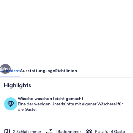
Fotogalerie
von
MODERNE
HÜTTE
IN
BRUKSVALLARNA
MIT
PANORAMABLICK
rück
Weiter
AUF
19+
Übersicht
Ausstattung
Lage
Richtlinien
DIE
Highlights
BERGE
-
Wäsche waschen leicht gemacht
SAUNA
Eine der wenigen Unterkünfte mit eigener Wäscherei für
die Gäste.
-
WiFi
2 Schlafzimmer
1 Badezimmer
Platz für 4 Gäste
Außenbereich