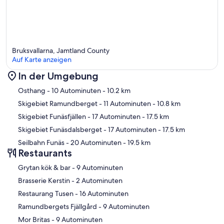
Bruksvallarna, Jamtland County
Auf Karte anzeigen
In der Umgebung
Karte
Osthang
- 10 Autominuten
- 10.2 km
Skigebiet Ramundberget
- 11 Autominuten
- 10.8 km
Skigebiet Funäsfjällen
- 17 Autominuten
- 17.5 km
Skigebiet Funäsdalsberget
- 17 Autominuten
- 17.5 km
Seilbahn Funäs
- 20 Autominuten
- 19.5 km
Restaurants
‪Grytan kök & bar - ‬9 Autominuten
‪Brasserie Kerstin - ‬2 Autominuten
‪Restaurang Tusen - ‬16 Autominuten
‪Ramundbergets Fjällgård - ‬9 Autominuten
‪Mor Britas - ‬9 Autominuten