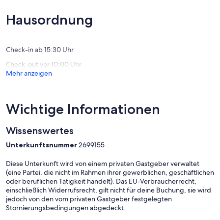
10,
10,
Außergewöhnlich,
Außerge
Hausordnung
(47
(1
Bewertungen)
Bewertu
Check-in ab 15:30 Uhr
Check-out vor 10:00 Uhr
Mehr anzeigen
Wichtige Informationen
Wissenswertes
Unterkunftsnummer
2699155
Diese Unterkunft wird von einem privaten Gastgeber verwaltet
(eine Partei, die nicht im Rahmen ihrer gewerblichen, geschäftlichen
oder beruflichen Tätigkeit handelt). Das EU-Verbraucherrecht,
einschließlich Widerrufsrecht, gilt nicht für deine Buchung, sie wird
jedoch von den vom privaten Gastgeber festgelegten
Stornierungsbedingungen abgedeckt.