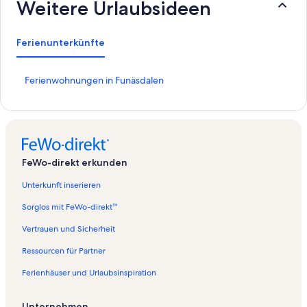
Weitere Urlaubsideen
Ferienunterkünfte
L
Ferienwohnungen in Funäsdalen
i
n
k
,
d
e
FeWo-direkt erkunden
r
d
Unterkunft inserieren
i
e
Sorglos mit FeWo-direkt™
f
o
Vertrauen und Sicherheit
l
Ressourcen für Partner
g
e
Ferienhäuser und Urlaubsinspiration
n
d
e
Unternehmen