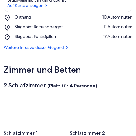
Auf Karte anzeigen
Place,
Osthang
‪10 Autominuten‬
Osthang
Auf Karte anzeigen
Place,
Skigebiet Ramundberget
‪11 Autominuten‬
Skigebiet
Place,
Skigebiet Funäsfjällen
‪17 Autominuten‬
Ramundberget
Skigebiet
Funäsfjällen
Weitere Infos zu dieser Gegend
Zimmer und Betten
2 Schlafzimmer
(Platz für 4 Personen)
Schlafzimmer 1
Schlafzimmer 2