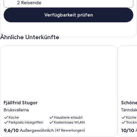
Verfügbarkeit prüfen
Ähnliche Unterkünfte
Fjällfrid Stugor
Schönes 
Fjällfrid
Schönes
Fjällfrid Stugor
Schöne
Stugor
Haus
Bruksvallarna
Tänndal
Bruksvallarna
mit
Küche
Haustiere erlaubt
Küche
3
Parkplatz inbegriffen
Kostenloses WLAN
Trockn
Schlafz
in.
9.6
10.0
9,6/10
10/10
Außergewöhnlich
(47 Bewertungen)
Tänndal
von
von