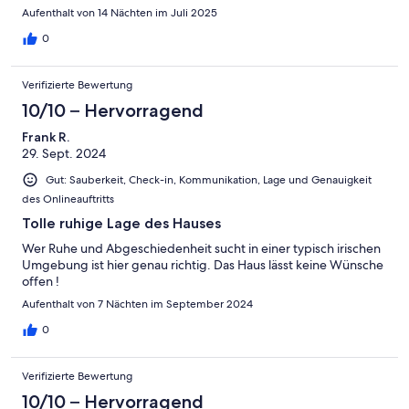
größeren Städte wie Dublin, Galway oder Sligo.
Aufenthalt von 14 Nächten im Juli 2025
Einkaufsmöglichkeiten sind gut mit dem PKW erreichbar. Das
Cottage bietet alles was man im Urlaub benötigt. Uns hat nichts
0
gefehlt. Neben einer komplett eingerichteten Küche, war das
Cottage tadellos sauber. Die Gastgeber haben uns sehr herzlich
Verifizierte Bewertung
empfangen, alles erklärt und tolle Hilfestellung geleistet bei der
Planung der Ausflüge. Wir hatten eine tolle Zeit in Irland und
10/10 – Hervorragend
können sowohl die Lage, als auch die Gastgeber mit vollem
Frank R.
Herzen weiterempfehlen. Vielen lieben Dank Familie Bischop.
29. Sept. 2024
Gut: Sauberkeit, Check-in, Kommunikation, Lage und Genauigkeit
des Onlineauftritts
Tolle ruhige Lage des Hauses
Wer Ruhe und Abgeschiedenheit sucht in einer typisch irischen
Umgebung ist hier genau richtig. Das Haus lässt keine Wünsche
offen !
Aufenthalt von 7 Nächten im September 2024
0
Verifizierte Bewertung
10/10 – Hervorragend