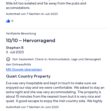
little bit too isolated and far away from the pubs and
accomodations.
Aufenthalt von 7 Nächten im Juli 2023
0
Verifizierte Bewertung
10/10 – Hervorragend
Stephen R.
3. Juli 2023
Gut: Sauberkeit, Check-in, Kommunikation, Lage und Genauigkeit
des Onlineauftritts
Mit Google übersetzen
Quiet Country Property
Eva was very hospitable and kept in touch to make sure we
enjoyed our stay and we were comfortable. We asked to stay an
extra night and she was very accommodating. The property is
about 15 minutes from the nearest town but it is very nice and
quiet. A good escape to enjoy the Irish country side. We highly
recommend this property for anyone looking to avoid the city.
Aufenthalt von 7 Nächten im Juni 2023