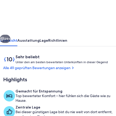
am
Lough
Ree
/
River
rück
Weiter
Shannon
29+
Übersicht
Ausstattung
Lage
Richtlinien
im
Herzen
Bewertungen
10
Sehr beliebt
Irlands
U
von
Unter den am besten bewerteten Unterkünften in dieser Gegend
n
10,
Alle 49 geprüften Bewertungen anzeigen
t
Sehr
e
beliebt
Highlights
r
d
Gemacht für Entspannung
e
Außenbereich
Top bewerteter Komfort – hier fühlen sich die Gäste wie zu
n
Hause.
Zentrale Lage
a
Bei dieser günstigen Lage bist du nie weit von dort entfernt,
m