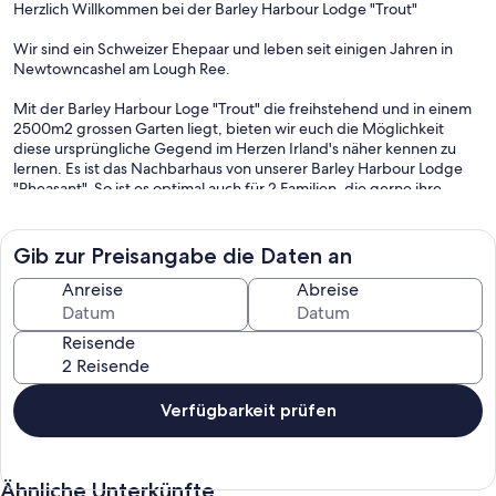
Herzlich Willkommen bei der Barley Harbour Lodge "Trout"
Wir sind ein Schweizer Ehepaar und leben seit einigen Jahren in
Newtowncashel am Lough Ree.
Mit der Barley Harbour Loge "Trout" die freihstehend und in einem
2500m2 grossen Garten liegt, bieten wir euch die Möglichkeit
diese ursprüngliche Gegend im Herzen Irland's näher kennen zu
lernen. Es ist das Nachbarhaus von unserer Barley Harbour Lodge
"Pheasant". So ist es optimal auch für 2 Familien, die gerne ihre
Ferien zusammen verbringen aber trotzdem ihr eigenes Haus haben
möchten. Es gibt vieles zu entdecken. Hier wird das Pub noch mit
lokal gestochenem Torf im offenen Kamin geheizt und die
Gib zur Preisangabe die Daten an
Einheimischen sind immer offen für ein Gespräch bei einem Pint
Guinness oder Glas Irish Whiskey.
Anreise
Abreise
Das Haus ist sehr ruhig gelegen und befindet sich 3 Gehminuten
Reisende
vom malerischen Barley Harbour am Lough Ree. Fischen, Spazieren,
Fahrradfahren (ausgeschilderte Wege abseits der Hauptstrasse),
Golfen oder einfach nur Relaxen im 2000 m2 grossen Garten rund
ums Haus ist möglich.
Verfügbarkeit prüfen
Die Lodge wurde 2003 im typisch irischen Stil mit Stein Fassade
gebaut und verfügt über eine hochwertige Ausstattung.
Im Wohnzimmer geniessen sie Abends die wohlige Wärme des
Ähnliche Unterkünfte
lodernden Feuers im Kaminofen. Gemütlich ein Buch lesen oder