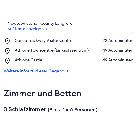
ü
n
f
t
Newtowncashel, County Longford
e
Auf Karte anzeigen
n
Place,
Corlea Trackway Visitor Centre
‪22 Autominuten‬
i
Corlea
n
Auf Karte anzeigen
Place,
Athlone Towncentre (Einkaufszentrum)
‪49 Autominuten‬
Trackway
Athlone
Visitor
d
Place,
Athlone Castle
‪49 Autominuten‬
Towncentre
Centre
i
Athlone
(Einkaufszentrum)
e
Castle
Weitere Infos zu dieser Gegend
s
e
r
Zimmer und Betten
G
e
g
3 Schlafzimmer
(Platz für 6 Personen)
e
n
d