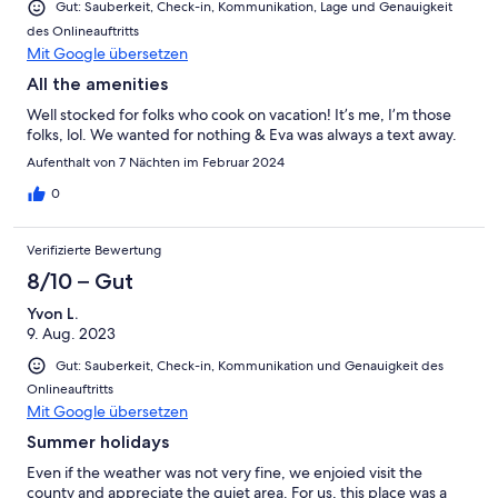
Gut: Sauberkeit, Check-in, Kommunikation, Lage und Genauigkeit
des Onlineauftritts
Mit Google übersetzen
All the amenities
Well stocked for folks who cook on vacation! It’s me, I’m those
folks, lol. We wanted for nothing & Eva was always a text away.
Aufenthalt von 7 Nächten im Februar 2024
0
Verifizierte Bewertung
8/10 – Gut
Yvon L.
9. Aug. 2023
Gut: Sauberkeit, Check-in, Kommunikation und Genauigkeit des
Onlineauftritts
Mit Google übersetzen
Summer holidays
Even if the weather was not very fine, we enjoied visit the
county and appreciate the quiet area. For us, this place was a