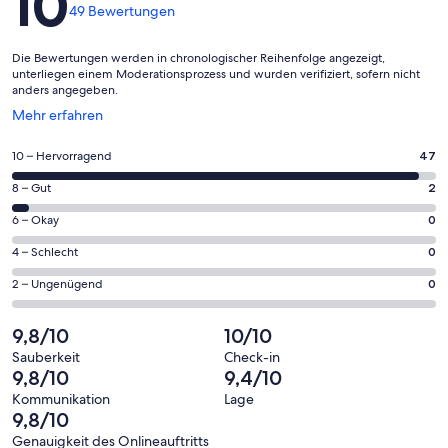
10
49 Bewertungen
Die Bewertungen werden in chronologischer Reihenfolge angezeigt,
unterliegen einem Moderationsprozess und wurden verifiziert, sofern nicht
anders angegeben.
Wird
Mehr erfahren
in
einem
47
10 – Hervorragend
47
neuen
von
Fenster
2
8 – Gut
2
insgesamt
geöffnet
von
49
0
6 – Okay
0
insgesamt
Gästebewertungen
von
49
0
4 – Schlecht
0
haben
insgesamt
Gästebewertungen
von
eine
49
0
2 – Ungenügend
0
haben
insgesamt
Bewertung
Gästebewertungen
von
eine
49
von
haben
insgesamt
9,8/10
10/10
Bewertung
Gästebewertungen
10
eine
49
von
haben
Sauberkeit
Check-in
-
Bewertung
Gästebewertungen
9,8/10
9,4/10
8
eine
Hervorragend
von
haben
-
Bewertung
Kommunikation
Lage
6
eine
9,8/10
Gut
von
-
Bewertung
4
Genauigkeit des Onlineauftritts