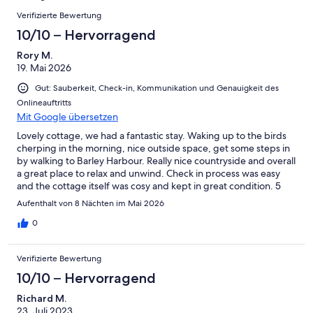
Okay
von
Bewertungen
-
Verifizierte Bewertung
2
Schlecht
-
10/10 – Hervorragend
Ungenügend
Rory M.
19. Mai 2026
Gut: Sauberkeit, Check-in, Kommunikation und Genauigkeit des
Onlineauftritts
Mit Google übersetzen
Lovely cottage, we had a fantastic stay. Waking up to the birds
cherping in the morning, nice outside space, get some steps in
by walking to Barley Harbour. Really nice countryside and overall
a great place to relax and unwind. Check in process was easy
and the cottage itself was cosy and kept in great condition. 5
stars, nothing bad to say about our stay here, highly
Aufenthalt von 8 Nächten im Mai 2026
recommend!
0
Verifizierte Bewertung
10/10 – Hervorragend
Richard M.
23. Juli 2023