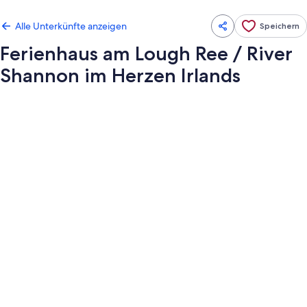
Alle Unterkünfte anzeigen
Speichern
Ferienhaus am Lough Ree / River
Shannon im Herzen Irlands
Fotogalerie
von
Ferienhaus