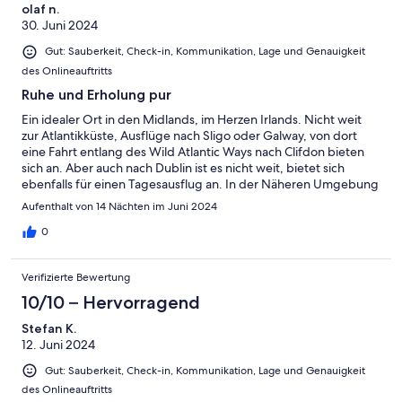
olaf n.
30. Juni 2024
Gut: Sauberkeit, Check-in, Kommunikation, Lage und Genauigkeit
des Onlineauftritts
Ruhe und Erholung pur
Ein idealer Ort in den Midlands, im Herzen Irlands. Nicht weit
zur Atlantikküste, Ausflüge nach Sligo oder Galway, von dort
eine Fahrt entlang des Wild Atlantic Ways nach Clifdon bieten
sich an. Aber auch nach Dublin ist es nicht weit, bietet sich
ebenfalls für einen Tagesausflug an. In der Näheren Umgebung
gibt es einige schöne Schlösser und Parks zu besichtigen. Wir
Aufenthalt von 14 Nächten im Juni 2024
hatten einen erholsamen Urlaub in einem schön gelegenen
Cottage, etwas außerhalb des nächst gelegenen Dorfes. Das
0
Haus ist liebevoll eingerichtet, bietet viel Platz, so dass wir uns
auch an den Ruhetagen, an denen wir nicht unterwegs waren,
Verifizierte Bewertung
wohl gefühlt haben. Der Kontakt zu Eva als Vermieterin war
immer herzlich unkompliziert.
10/10 – Hervorragend
Stefan K.
12. Juni 2024
Gut: Sauberkeit, Check-in, Kommunikation, Lage und Genauigkeit
des Onlineauftritts