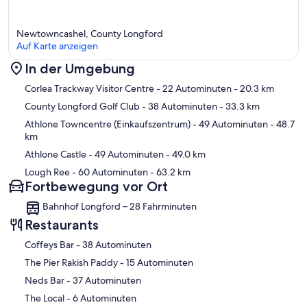
Newtowncashel, County Longford
Auf Karte anzeigen
In der Umgebung
Karte
Corlea Trackway Visitor Centre
- 22 Autominuten
- 20.3 km
County Longford Golf Club
- 38 Autominuten
- 33.3 km
Athlone Towncentre (Einkaufszentrum)
- 49 Autominuten
- 48.7
km
Athlone Castle
- 49 Autominuten
- 49.0 km
Lough Ree
- 60 Autominuten
- 63.2 km
Fortbewegung vor Ort
Bahnhof Longford – 28 Fahrminuten
Restaurants
‪Coffeys Bar - ‬38 Autominuten
‪The Pier Rakish Paddy - ‬15 Autominuten
‪Neds Bar - ‬37 Autominuten
‪The Local - ‬6 Autominuten