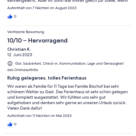
kennengelernt. Aber ihr Sohn war immer gleich zur Stelle, wenn
es Fragen gab und hat sich sehr nett um uns gekümmert. Die
Aufenthalt von 7 Nächten im August 2023
Lage des Cottage ist ideal für Ruhesuchende, die gerne mal
abschalten wollen. Aber es gibt auch einiges zu sehen und zu
0
tun in der näheren Umgebung. Von uns eine klare Empfehlung!
Verifizierte Bewertung
10/10 – Hervorragend
Christian K.
12. Juni 2023
Gut: Sauberkeit, Check-in, Kommunikation, Lage und Genauigkeit
des Onlineauftritts
Ruhig gelegenes, tolles Ferienhaus
Wir waren als Familie für 11 Tage bei Familie Bischof bei sehr
schönem Wetter zu Gast. Das Ferienhaus ist sehr schön gelegen
und komplett ausgestattet. Wir fühlten uns sehr gut
aufgehoben und denken sehr gerne an unseren Urlaub zurück.
Vielen Dank dafür!
Aufenthalt von 11 Nächten im Mai 2023
0