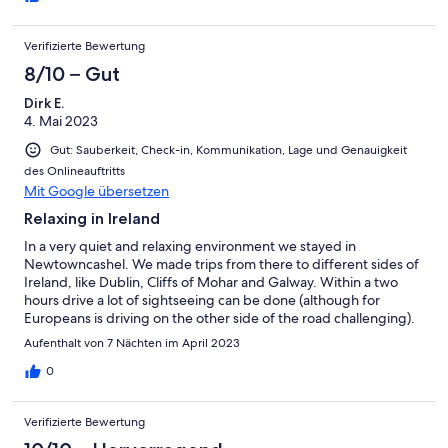
Verifizierte Bewertung
8/10 – Gut
Dirk E.
4. Mai 2023
Gut: Sauberkeit, Check-in, Kommunikation, Lage und Genauigkeit
des Onlineauftritts
Mit Google übersetzen
Relaxing in Ireland
In a very quiet and relaxing environment we stayed in
Newtowncashel. We made trips from there to different sides of
Ireland, like Dublin, Cliffs of Mohar and Galway. Within a two
hours drive a lot of sightseeing can be done (although for
Europeans is driving on the other side of the road challenging).
The owner was very friendly and helpful which made our stay
Aufenthalt von 7 Nächten im April 2023
stay very pleasant.
0
Verifizierte Bewertung