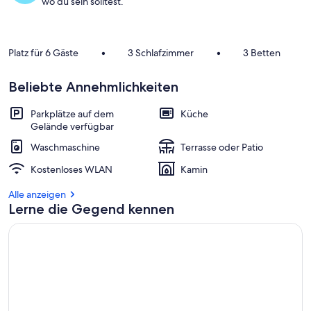
wo du sein solltest.
b
e
s
Platz für 6 Gäste
•
3 Schlafzimmer
•
3 Betten
t
e
n
Beliebte Annehmlichkeiten
b
Parkplätze auf dem
Küche
e
Gelände verfügbar
w
e
Waschmaschine
Terrasse oder Patio
r
t
Kostenloses WLAN
Kamin
e
t
Alle anzeigen
e
Lerne die Gegend kennen
n
U
n
t
e
r
k