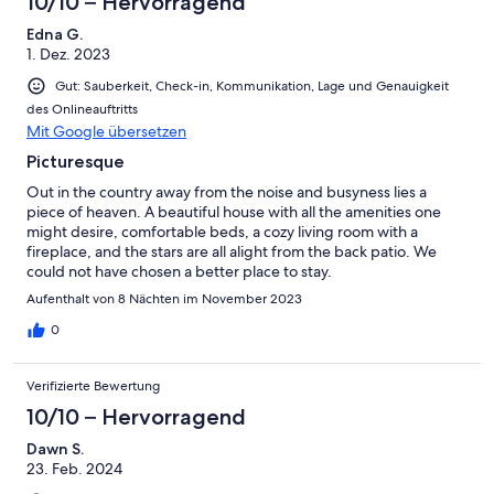
10/10 – Hervorragend
Edna G.
1. Dez. 2023
Gut: Sauberkeit, Check-in, Kommunikation, Lage und Genauigkeit
des Onlineauftritts
Mit Google übersetzen
Picturesque
Out in the country away from the noise and busyness lies a
piece of heaven. A beautiful house with all the amenities one
might desire, comfortable beds, a cozy living room with a
fireplace, and the stars are all alight from the back patio. We
could not have chosen a better place to stay.
Aufenthalt von 8 Nächten im November 2023
0
Verifizierte Bewertung
10/10 – Hervorragend
Dawn S.
23. Feb. 2024