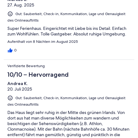
27. Aug. 2025
Harbour) . 8) Longford town is about 30 min drive- here you can
find the superstores (Tesco/Aldi/Lidl etc.) There are other small
Gut: Sauberkeit, Check-in, Kommunikation, Lage und Genauigkeit
grocery stores that we found a bit closer. 9) Most of the places
des Onlineauftritts
that we visited during our stay were from 30 min (around
Longford) to 2.5 hours ish (Galway and Cliffs of Moher) of drive.
Super Ferienhaus. Eingerichtet mit Liebe bis ins Detail. Einfach
10) All in all the stay was perfect for us (family of 5) -the house
zum Wohlfühlen. Tolle Gastgeber. Absolut ruhige Umgebung.
with its amenities were excellent/the surroundings were
Aufenthalt von 8 Nächten im August 2025
beautiful and the villagers are friendly and we really enjoyed-
Thanks to Eva and Freddy. Would recommend.
0
Verifizierte Bewertung
10/10 – Hervorragend
Andrea K.
20. Juli 2025
Gut: Sauberkeit, Check-in, Kommunikation, Lage und Genauigkeit
des Onlineauftritts
Das Haus liegt sehr ruhig in der Mitte des grünen Irlands. Von
dort aus hat man diverse Möglichkeiten zum wandern und
besichtigen der Sehenswürdigkeiten (z.B. Athlon,
Clonmacnoise). Mit der Bahn (nächste Bahnhöfe ca. 30 Minuten
entfernt) fährt man gemütlich, günstig und pünktlich in die