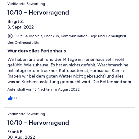
Verifizierte Bewertung
10/10 – Hervorragend
Birgit Z.
3. Sept. 2022
Gut: Sauberkeit, Check-in, Kommunikation, Lage und Genauigkeit
des Onlineauftritts
Wundervolles Ferienhaus
Wir haben uns während der 14 Tage im Ferienhaus sehr wohl
gefühlt. Wie zuhause. Es hat an nichts gefehlt, Waschmaschine
mit integriertem Trockner, Kaffeeautomat, Fernseher, Kamin
(haben wir bei dem guten Wetter nicht gebraucht) und alles
was an Küchenausstattung gebraucht wird. Die Betten sind sehr
gemütlich und die Gardinen reichten als Verdunklung aus.
Aufenthalt von 13 Nächten im August 2022
WLAN wurde gut genutzt, wie auch die Gartenmöbel. Das Haus
liegt sehr ruhig und ohne Mietwagen wären wir aufgeschmissen
0
gewesen. So konnten wir viel anschauen: Galway, Dublin, Cliffs
of Moher, Tullynally Castle ... Es war ein entspannter Urlaub auf
Verifizierte Bewertung
der grünen Insel und nur einem Tag mit ein bisschen Regen.
Danke an Eva und Fredy für diese gemütliche
10/10 – Hervorragend
Urlaubsunterkunft!
Frank F.
30. Aug. 2022