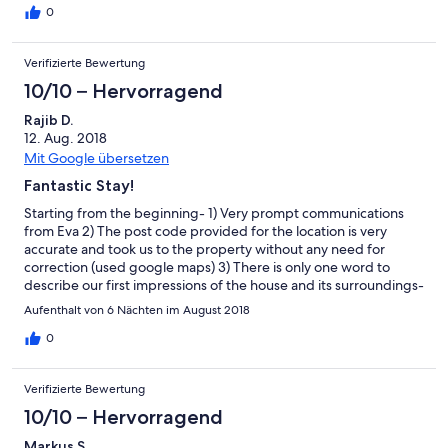
0
Verifizierte Bewertung
10/10 – Hervorragend
Rajib D.
12. Aug. 2018
Mit Google übersetzen
Fantastic Stay!
Starting from the beginning- 1) Very prompt communications
from Eva 2) The post code provided for the location is very
accurate and took us to the property without any need for
correction (used google maps) 3) There is only one word to
describe our first impressions of the house and its surroundings-
Wow! 4) Eva showed us the house and explained each and every
Aufenthalt von 6 Nächten im August 2018
bit of information that we could need while we were there. 5)
The house has a Wifi (could not see mentioned in the
0
description) so our children were very pleased. 6) Eva had come
to welcome us and hand over the keys -she is friendly and very
Verifizierte Bewertung
professional. The owners had taken care of everything that
could be required during the stay and I mean everything (even
10/10 – Hervorragend
with instructions to use the appliances). 7) The house is situated
Markus S.
at about 3-5 minutes of walking distance from the lake (Barley