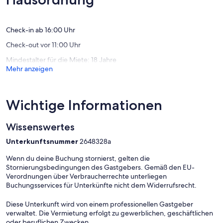
und
Von einem Fachmann verwaltete Immobilie. Sofern nicht anders
(1
vielen
angegeben, sind Leistungen wie Reinigung, Bettwäsche,
Bewertung)
Annehmlichkeiten
Handtücher etc. nicht im Preis für diese Unterkunft enthalten. Wenn
Communauté
Haustiere erlaubt sind (Informationen in der Anzeige), können
Check-in ab 16:00 Uhr
de
Zuschläge anfallen.
Check-out vor 11:00 Uhr
communes
Nur die Ausstattungen, die in dieser Anzeige speziell erwähnt
Brenne
werden, sind vorhanden. Eine nicht angegebene Ausstattung wird
Mindestalter für die Miete: 18 Jahre
-
nicht als vorhanden betrachtet. Sofern in der Unterkunft keine
Mehr anzeigen
Val
Elektroladestation vorhanden ist, ist das Laden von
de
Elektrofahrzeugen untersagt.
Creuse-
Rosnay
Wichtige Informationen
Endreinigung inklusive.
Wissenswertes
Unterkunftsnummer
2648328a
Wenn du deine Buchung stornierst, gelten die
Stornierungsbedingungen des Gastgebers. Gemäß den EU-
Verordnungen über Verbraucherrechte unterliegen
Buchungsservices für Unterkünfte nicht dem Widerrufsrecht.
Diese Unterkunft wird von einem professionellen Gastgeber
verwaltet. Die Vermietung erfolgt zu gewerblichen, geschäftlichen
oder beruflichen Zwecken.