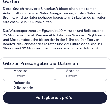
Garten
Diese kürzlich renovierte Unterkunft bietet einen erholsamen
Aufenthalt inmitten der Natur. Gelegen im Regionalen Naturpark
Brenne, wird sie Naturliebhaber begeistern. Einkaufsmöglichkeiten
erreichen Sie in 10 Autominuten.
Das Wassersportzentrum Eguzon ist 40 Minuten und Bellebouche
25 Minuten entfernt. Weitere Aktivitäten wie Wandern, Sightseeing
und Museumsbesuche bieten sich in der Nähe an. Der Zoo von
Beauval, die Schlösser des Loiretals und das Futuroscope sind in 1
Stunde und 30 Minuten erreichbar und machen die Unterkunft
somit zu einem idealen Ausgangspunkt für Natur-, Freizeit- und
Kulturerlebnisse. Das Gîte Le Serpentout ist ein freistehendes,
ebenerdiges Haus in ruhiger Lage mit einem umzäunten,
Gib zur Preisangabe die Daten an
bewaldeten Garten – ideal für Familienurlaube.
Anreise
Abreise
Der Wohnbereich umfasst eine offene Küche, einen Essbereich und
ein gemütliches Wohnzimmer mit Kaminofen und einem Schlafsofa
Reisende
(auf Anfrage bei den Eigentümern erhältlich). Die Küche ist
funktional und bestens für Ihren Aufenthalt ausgestattet.
Die Unterkunft verfügt über drei Schlafzimmer: zwei mit
Verfügbarkeit prüfen
Doppelbetten (140 x 190 cm) und eines mit zwei Einzelbetten (80 x
190 cm), die zu einem Doppelbett (160 x 190 cm) zusammengestellt