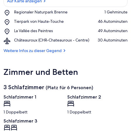
Auf Karte anzeigen
Place,
Regionaler Naturpark Brenne
‪1 Gehminute‬
Regionaler
Auf Karte anzeigen
Place,
Tierpark von Haute-Touche
‪46 Autominuten‬
Naturpark
Tierpark
Brenne
Place,
La Vallée des Peintres
‪49 Autominuten‬
von
La
Haute-
Airport,
Châteauroux (CHR-Chateauroux - Centre)
‪30 Autominuten‬
Vallée
Touche
Châteauroux
des
(CHR-
Weitere Infos zu dieser Gegend
Peintres
Chateauroux
-
Centre)
Zimmer und Betten
3 Schlafzimmer
(Platz für 6 Personen)
Schlafzimmer 1
Schlafzimmer 2
1 Doppelbett
1 Doppelbett
Schlafzimmer 3