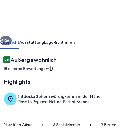
Ferienhaus,
3
Zimmer,
umzäunter
Garten
rück
Weiter
26+
Übersicht
Ausstattung
Lage
Richtlinien
Bewertungen
Außergewöhnlich
9,8
9,8 von 10.
18 externe Bewertungen
Highlights
Entdecke Sehenswürdigkeiten in der Nähe
Close to Regional Natural Park of Brenne
Speisen
Platz für 6 Gäste
•
3 Schlafzimmer
•
3 Betten