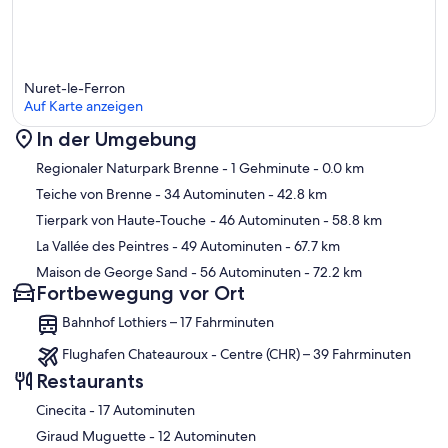
Nuret-le-Ferron
Auf Karte anzeigen
In der Umgebung
Karte
Regionaler Naturpark Brenne
- 1 Gehminute
- 0.0 km
Teiche von Brenne
- 34 Autominuten
- 42.8 km
Tierpark von Haute-Touche
- 46 Autominuten
- 58.8 km
La Vallée des Peintres
- 49 Autominuten
- 67.7 km
Maison de George Sand
- 56 Autominuten
- 72.2 km
Fortbewegung vor Ort
Bahnhof Lothiers – 17 Fahrminuten
Flughafen Chateauroux - Centre (CHR) – 39 Fahrminuten
Restaurants
‪Cinecita - ‬17 Autominuten
‪Giraud Muguette - ‬12 Autominuten