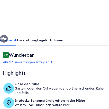
nahe
der
ältesten
Stadt
Deutschlands,
rück
Weiter
Trier.
11+
Übersicht
Ausstattung
Lage
Richtlinien
Bewertungen
Wunderbar
9,2
9,2 von 10.
Alle 27 Bewertungen anzeigen
Highlights
Oase der Ruhe
Gäste mögen den Ort wegen der dort herrschenden Ruhe
Ferienwohnung Mai
und Stille.
Entdecke Sehenswürdigkeiten in der Nähe
Walk to Saar-Hunsrueck Nature Park