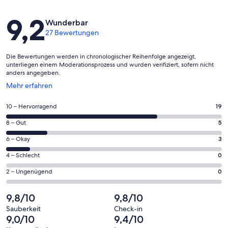
Bewertungen
9,2
Wunderbar
27 Bewertungen
Die Bewertungen werden in chronologischer Reihenfolge angezeigt,
unterliegen einem Moderationsprozess und wurden verifiziert, sofern nicht
anders angegeben.
Wird
Mehr erfahren
in
einem
19
10 – Hervorragend
19
neuen
von
Fenster
5
8 – Gut
5
insgesamt
geöffnet
von
27
3
6 – Okay
3
insgesamt
Gästebewertungen
von
27
0
4 – Schlecht
0
haben
insgesamt
Gästebewertungen
von
eine
27
0
2 – Ungenügend
0
haben
insgesamt
Bewertung
Gästebewertungen
von
eine
27
von
haben
insgesamt
9,8/10
9,8/10
Bewertung
Gästebewertungen
10
eine
27
von
haben
Sauberkeit
Check-in
-
Bewertung
Gästebewertungen
9,0/10
9,4/10
8
eine
Hervorragend
von
haben