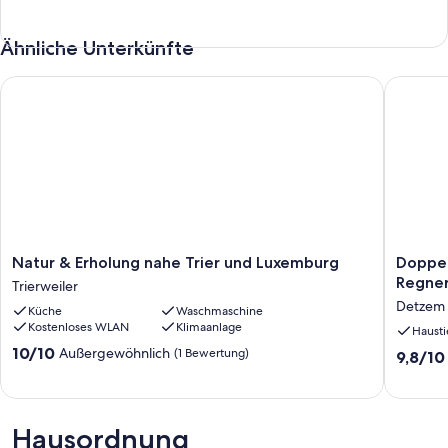
Ähnliche Unterkünfte
Natur & Erholung nahe Trier und Luxemburg
Doppelz
Natur
Doppel
Natur & Erholung nahe Trier und Luxemburg
Doppe
&
Dusche
Regner
Trierweiler
Erholung
-
Detzem
Küche
Waschmaschine
nahe
Gästeha
Kostenloses WLAN
Klimaanlage
Trier
Regneri
Hausti
und
Detzem
10.0
10/10
Außergewöhnlich
(1 Bewertung)
9.8
9,8/10
Luxemburg
von
von
Trierweiler
10,
10,
Außergewöhnlich,
Außerge
(1
(9
Hausordnung
Bewertung)
Bewert