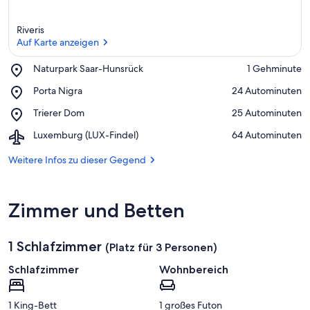
Riveris
Auf Karte anzeigen
Place,
Naturpark Saar-Hunsrück
‪1 Gehminute‬
Naturpark
Auf Karte anzeigen
Place,
Porta Nigra
‪24 Autominuten‬
Saar-
Porta
Hunsrück
Place,
Trierer Dom
‪25 Autominuten‬
Nigra
Trierer
Airport,
Luxemburg (LUX-Findel)
‪64 Autominuten‬
Dom
Luxemburg
(LUX-
Weitere Infos zu dieser Gegend
Findel)
Zimmer und Betten
1 Schlafzimmer
(Platz für 3 Personen)
Schlafzimmer
Wohnbereich
1 King-Bett
1 großes Futon