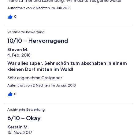
Nähe zu Trier und Luxemburg. Wir möchten es gerne weiter
empfehlen und werden bestimmt wieder kommen .Danke für
Aufenthalt von 2 Nächten im Juli 2018
Ihre Gastfreundschaft! !!!!
0
Verifizierte Bewertung
10/10 – Hervorragend
Steven M.
4. Feb. 2018
War alles super. Sehr schön zum abschalten in einem
kleinen Dorf mitten im Wald!
Sehr angenehme Gastgeber
Aufenthalt von 2 Nächten im Januar 2018
0
Archivierte Bewertung
6/10 – Okay
Kerstin M.
15. Nov. 2017