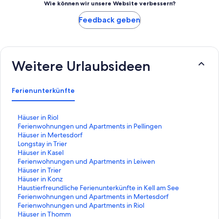
Wie können wir unsere Website verbessern?
Feedback geben
Weitere Urlaubsideen
Ferienunterkünfte
L
Häuser in Riol
i
L
Ferienwohnungen und Apartments in Pellingen
n
i
L
Häuser in Mertesdorf
k
n
i
L
Longstay in Trier
,
k
n
i
L
Häuser in Kasel
d
,
k
n
i
L
Ferienwohnungen und Apartments in Leiwen
e
d
,
k
n
i
L
Häuser in Trier
r
e
d
,
k
n
i
L
Häuser in Konz
d
r
e
d
,
k
n
i
L
Haustierfreundliche Ferienunterkünfte in Kell am See
i
d
r
e
d
,
k
n
i
L
Ferienwohnungen und Apartments in Mertesdorf
e
i
d
r
e
d
,
k
n
i
L
Ferienwohnungen und Apartments in Riol
f
e
i
d
r
e
d
,
k
n
i
L
Häuser in Thomm