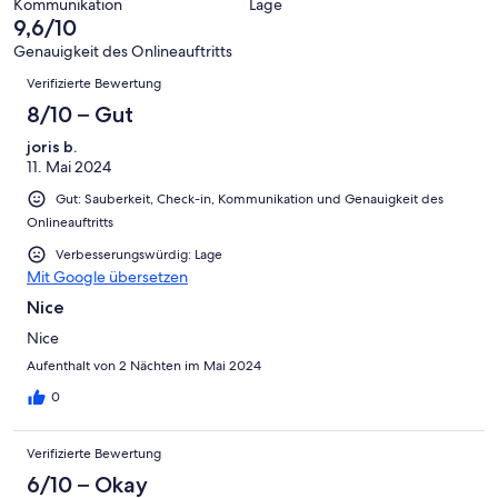
-
Bewertung
Kommunikation
Lage
6
eine
9,6/10
Gut
von
-
Bewertung
4
Genauigkeit des Onlineauftritts
Okay
von
Bewertungen
-
Verifizierte Bewertung
2
Schlecht
-
8/10 – Gut
Ungenügend
joris b.
11. Mai 2024
Gut: Sauberkeit, Check-in, Kommunikation und Genauigkeit des
Onlineauftritts
Verbesserungswürdig: Lage
Mit Google übersetzen
Nice
Nice
Aufenthalt von 2 Nächten im Mai 2024
0
Verifizierte Bewertung
6/10 – Okay