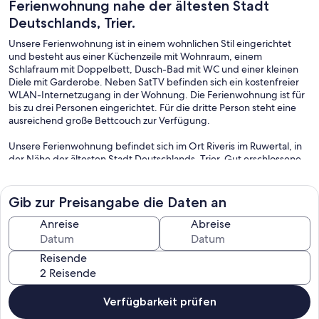
Ferienwohnung nahe der ältesten Stadt
Deutschlands, Trier.
Unsere Ferienwohnung ist in einem wohnlichen Stil eingerichtet
und besteht aus einer Küchenzeile mit Wohnraum, einem
Schlafraum mit Doppelbett, Dusch-Bad mit WC und einer kleinen
Diele mit Garderobe. Neben SatTV befinden sich ein kostenfreier
WLAN-Internetzugang in der Wohnung. Die Ferienwohnung ist für
bis zu drei Personen eingerichtet. Für die dritte Person steht eine
ausreichend große Bettcouch zur Verfügung.
Unsere Ferienwohnung befindet sich im Ort Riveris im Ruwertal, in
der Nähe der ältesten Stadt Deutschlands, Trier. Gut erschlossene
Wanderwege wie der Saar-Hunsrück-Steig oder der Rundweg um
die Riveristalsperre laden inmitten herrlicher, unberührter Natur, zu
abwechslungsreichen Wanderungen und Radtouren ein. Die Stadt
Gib zur Preisangabe die Daten an
Trier befindet sich mit ihren weltbekannten römischen
Baudenkmälern ca. 12 km entfernt von Riveris.
Anreise
Abreise
Reisende
Verfügbarkeit prüfen