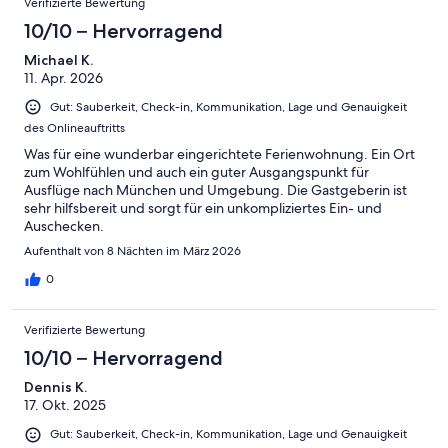
Verifizierte Bewertung
plan to go back and stay at Lydia’s place again!! That was the
favorite part of our trip!! Germany was great!! But it was so nice
10/10 – Hervorragend
to have a great place to return to after our adventures. I would
Michael K.
highly recommend staying in this place. We will be back!!!
11. Apr. 2026
Gut: Sauberkeit, Check-in, Kommunikation, Lage und Genauigkeit
des Onlineauftritts
Was für eine wunderbar eingerichtete Ferienwohnung. Ein Ort
zum Wohlfühlen und auch ein guter Ausgangspunkt für
Ausflüge nach München und Umgebung. Die Gastgeberin ist
sehr hilfsbereit und sorgt für ein unkompliziertes Ein- und
Auschecken.
Aufenthalt von 8 Nächten im März 2026
0
Verifizierte Bewertung
10/10 – Hervorragend
Dennis K.
17. Okt. 2025
Gut: Sauberkeit, Check-in, Kommunikation, Lage und Genauigkeit