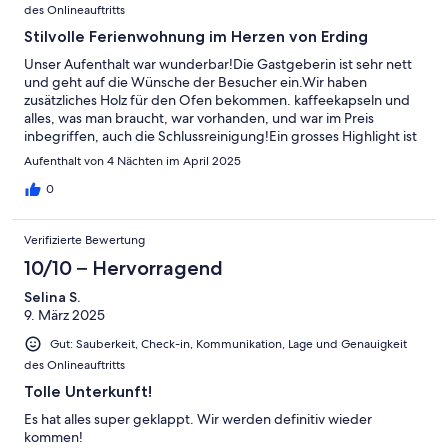
des Onlineauftritts
Stilvolle Ferienwohnung im Herzen von Erding
Unser Aufenthalt war wunderbar!Die Gastgeberin ist sehr nett
und geht auf die Wünsche der Besucher ein.Wir haben
zusätzliches Holz für den Ofen bekommen. kaffeekapseln und
alles, was man braucht, war vorhanden, und war im Preis
inbegriffen, auch die Schlussreinigung!Ein grosses Highlight ist
der Baggersee fünf Minuten zu Fuss von der Wohnung
Aufenthalt von 4 Nächten im April 2025
entfernt.
0
Verifizierte Bewertung
10/10 – Hervorragend
Selina S.
9. März 2025
Gut: Sauberkeit, Check-in, Kommunikation, Lage und Genauigkeit
des Onlineauftritts
Tolle Unterkunft!
Es hat alles super geklappt. Wir werden definitiv wieder
kommen!