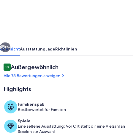
mit
Stil
im
Herzen
von
rück
Weiter
Erding
17+
Übersicht
Ausstattung
Lage
Richtlinien
in
Oberbayern
Bewertungen
Außergewöhnlich
10
10 von 10.
Alle 75 Bewertungen anzeigen
Highlights
Familienspaß
Bestbewertet für Familien
Wohnzimmer
Spiele
Eine seltene Ausstattung: Vor Ort steht dir eine Vielzahl an
Spielen zur Auswahl.