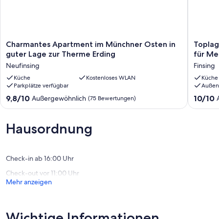
Charmantes
Toplage
Charmantes Apartment im Münchner Osten in
Toplag
Apartment
zwische
guter Lage zur Therme Erding
für Me
im
Münche
Neufinsing
Finsing
Münchner
und
Osten
Küche
Kostenloses WLAN
Erding,
Küche
Parkplätze verfügbar
Außen
in
ideal
guter
für
9.8
10.0
9,8/10
10/10
Außergewöhnlich
(75 Bewertungen)
Lage
Messe
von
von
zur
Münche
10,
10,
Therme
und
Außergewöhnlich,
Außerge
Hausordnung
Erding
Therme
(75
(227
Neufinsing
Erding
Bewertungen)
Bewert
Finsing
Check-in ab 16:00 Uhr
Check-out vor 11:00 Uhr
Mehr anzeigen
Wichtige Informationen