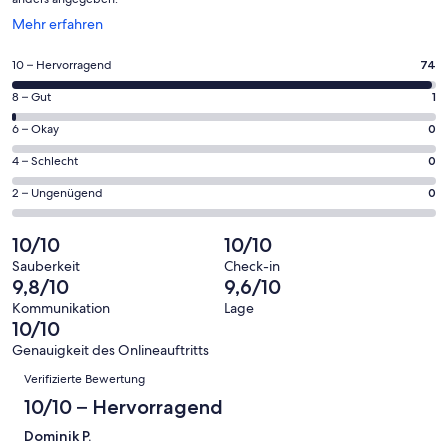
Wird
Mehr erfahren
in
einem
74
10 – Hervorragend
74
neuen
von
Fenster
1
8 – Gut
1
insgesamt
geöffnet
von
75
0
6 – Okay
0
insgesamt
Gästebewertungen
von
75
0
4 – Schlecht
0
haben
insgesamt
Gästebewertungen
von
eine
75
0
2 – Ungenügend
0
haben
insgesamt
Bewertung
Gästebewertungen
von
eine
75
von
haben
insgesamt
10/10
10/10
Bewertung
Gästebewertungen
10
eine
75
von
haben
Sauberkeit
Check-in
-
Bewertung
Gästebewertungen
9,8/10
9,6/10
8
eine
Hervorragend
von
haben
-
Bewertung
Kommunikation
Lage
6
eine
10/10
Gut
von
-
Bewertung
4
Genauigkeit des Onlineauftritts
Okay
von
Bewertungen
-
Verifizierte Bewertung
2
Schlecht
-
10/10 – Hervorragend
Ungenügend
Dominik P.