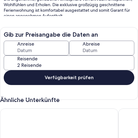
Wohlfühlen und Erholen. Die exklusive großzügig geschnittene
Ferienwohnung ist komfortabel ausgestattet und somit Garant für
einen angenehmen Aufenthalt.
„Die Wohnung befindet sich in einem Zweifamilienhaus am
Nordrand von Erding.
Gib zur Preisangabe die Daten an
Die S-Bahn und die Therme sind 3 km entfernt, und nach München
sind es 35 km
Anreise
Abreise
Adresse des Objekts:
Reisende
Breslauer Strasse 14
85435 Erding
Verfügbarkeit prüfen
Ähnliche Unterkünfte
Charmantes Apartment im Münchner Osten in guter Lage zur
Toplage 