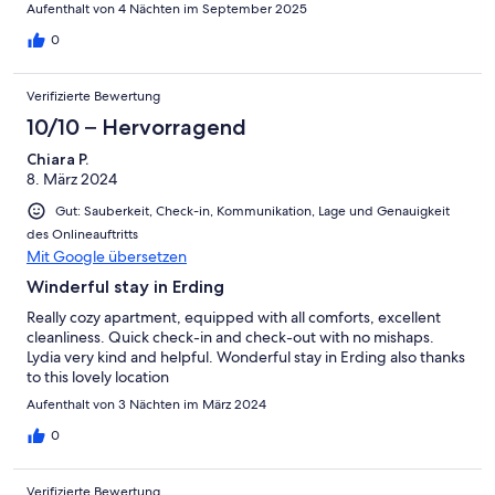
was responsive, friendly, and helpful. We thoroughly enjoyed
Aufenthalt von 4 Nächten im September 2025
our stay.
0
Verifizierte Bewertung
10/10 – Hervorragend
Chiara P.
8. März 2024
Gut: Sauberkeit, Check-in, Kommunikation, Lage und Genauigkeit
des Onlineauftritts
Mit Google übersetzen
Winderful stay in Erding
Really cozy apartment, equipped with all comforts, excellent
cleanliness. Quick check-in and check-out with no mishaps.
Lydia very kind and helpful. Wonderful stay in Erding also thanks
to this lovely location
Aufenthalt von 3 Nächten im März 2024
0
Verifizierte Bewertung