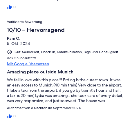
0
Verifizierte Bewertung
10/10 – Hervorragend
Pam O.
5. Okt. 2024
Gut: Sauberkeit, Check-in, Kommunikation, Lage und Genauigkeit
des Onlineauftritts
Mit Google übersetzen
Amazing place outside Munich
We fell in love with this place!!! Erding is the cutest town. It was
an easy access to Munich.(40 min train) Very close to the airport.
( Take a taxi from the airport, if you go by train it’s hour and half,
a taxi is 20 min) Lydia was amazing.. she took care of every detail,
was very responsive, and just so sweet. The house was
beautiful!!! So modern and clean. We lived outside on the
Aufenthalt von 6 Nächten im September 2024
porch. So peaceful out there!!We had so many things to do in
Germany, but some days I just wanted to hang at the house.
0
There is a beautiful lake nearby with a nice walking path. The
town has some great restaurants, cafes, and places to shop. We