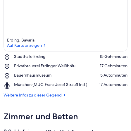
Erding, Bavaria
Auf Karte anzeigen
Place,
Stadthalle Erding
‪15 Gehminuten‬
Stadthalle
Auf Karte anzeigen
Place,
Privatbrauerei Erdinger Weißbräu
‪17 Gehminuten‬
Erding
Privatbrauerei
Place,
Bauernhausmuseum
‪5 Autominuten‬
Erdinger
Bauernhausmuseum
Weißbräu
Airport,
München (MUC-Franz Josef Strauß Intl.)
‪17 Autominuten‬
München
(MUC-
Weitere Infos zu dieser Gegend
Franz
Josef
Strauß
Zimmer und Betten
Intl.)