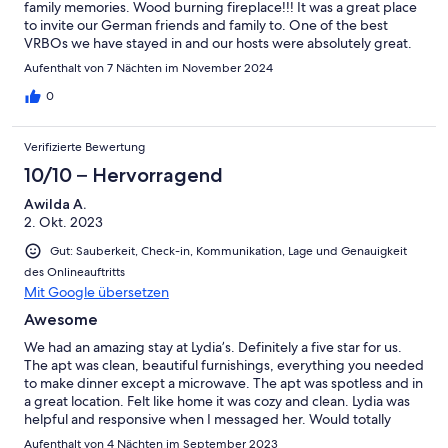
family memories. Wood burning fireplace!!! It was a great place
to invite our German friends and family to. One of the best
VRBOs we have stayed in and our hosts were absolutely great.
Aufenthalt von 7 Nächten im November 2024
0
Verifizierte Bewertung
10/10 – Hervorragend
Awilda A.
2. Okt. 2023
Gut: Sauberkeit, Check-in, Kommunikation, Lage und Genauigkeit
des Onlineauftritts
Mit Google übersetzen
Awesome
We had an amazing stay at Lydia’s. Definitely a five star for us.
The apt was clean, beautiful furnishings, everything you needed
to make dinner except a microwave. The apt was spotless and in
a great location. Felt like home it was cozy and clean. Lydia was
helpful and responsive when I messaged her. Would totally
recommend staying here. Five star rating all around.
Aufenthalt von 4 Nächten im September 2023