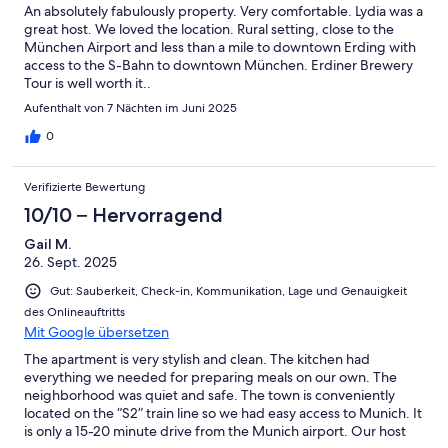
An absolutely fabulously property. Very comfortable. Lydia was a
great host. We loved the location. Rural setting, close to the
München Airport and less than a mile to downtown Erding with
access to the S-Bahn to downtown München. Erdiner Brewery
Tour is well worth it..
Aufenthalt von 7 Nächten im Juni 2025
0
Verifizierte Bewertung
10/10 – Hervorragend
Gail M.
26. Sept. 2025
Gut: Sauberkeit, Check-in, Kommunikation, Lage und Genauigkeit
des Onlineauftritts
Mit Google übersetzen
The apartment is very stylish and clean. The kitchen had
everything we needed for preparing meals on our own. The
neighborhood was quiet and safe. The town is conveniently
located on the “S2” train line so we had easy access to Munich. It
is only a 15-20 minute drive from the Munich airport. Our host