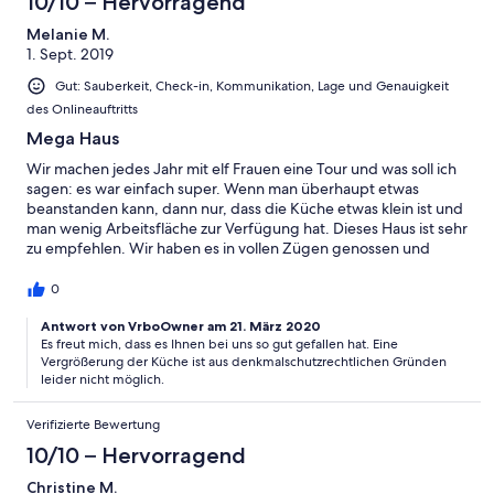
10/10 – Hervorragend
Melanie M.
1. Sept. 2019
Gut: Sauberkeit, Check-in, Kommunikation, Lage und Genauigkeit
des Onlineauftritts
Mega Haus
Wir machen jedes Jahr mit elf Frauen eine Tour und was soll ich
sagen: es war einfach super. Wenn man überhaupt etwas
beanstanden kann, dann nur, dass die Küche etwas klein ist und
man wenig Arbeitsfläche zur Verfügung hat. Dieses Haus ist sehr
zu empfehlen. Wir haben es in vollen Zügen genossen und
möchten uns auch für den netten Kontakt mit Frau Oster
bedanken.
0
Antwort von VrboOwner am 21. März 2020
Es freut mich, dass es Ihnen bei uns so gut gefallen hat. Eine
Vergrößerung der Küche ist aus denkmalschutzrechtlichen Gründen
leider nicht möglich.
Verifizierte Bewertung
10/10 – Hervorragend
Christine M.