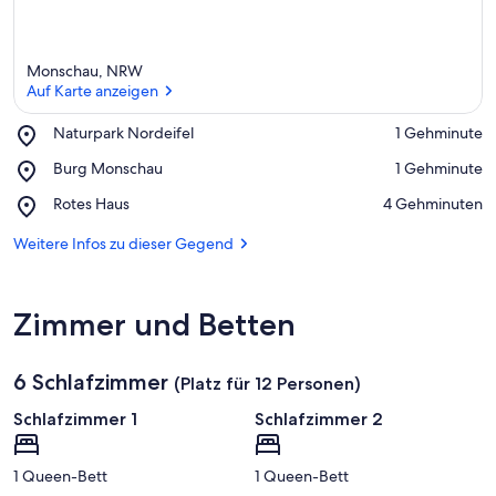
Monschau, NRW
Auf Karte anzeigen
Place,
Naturpark Nordeifel
‪1 Gehminute‬
Naturpark
Auf Karte anzeigen
Place,
Burg Monschau
‪1 Gehminute‬
Nordeifel
Burg
Place,
Rotes Haus
‪4 Gehminuten‬
Monschau
Rotes
Haus
Weitere Infos zu dieser Gegend
Zimmer und Betten
6 Schlafzimmer
(Platz für 12 Personen)
Schlafzimmer 1
Schlafzimmer 2
1 Queen-Bett
1 Queen-Bett