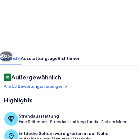
Villa
"Bleibe"
mit
Privatbrücke,
Pavillon,
Park,
rück
Weiter
Alleinlage
26+
Übersicht
Ausstattung
Lage
Richtlinien
mitten
in
Bewertungen
Außergewöhnlich
10
10 von 10.
Monschau
Alle 63 Bewertungen anzeigen
Highlights
Strandausstattung
Eine Seltenheit: Strandausstattung für die Zeit am Meer.
Kinderbereich
Entdecke Sehenswürdigkeiten in der Nähe