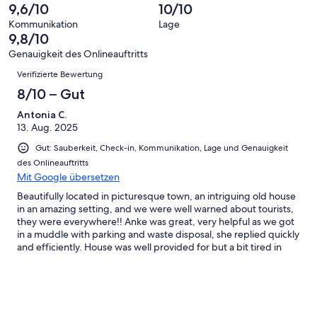
-
Bewertung
Gästebewertungen
9,6/10
10/10
8
eine
Hervorragend
von
haben
-
Bewertung
Kommunikation
Lage
6
eine
9,8/10
Gut
von
-
Bewertung
4
Genauigkeit des Onlineauftritts
Okay
von
Bewertungen
-
Verifizierte Bewertung
2
Schlecht
-
8/10 – Gut
Ungenügend
Antonia C.
13. Aug. 2025
Gut: Sauberkeit, Check-in, Kommunikation, Lage und Genauigkeit
des Onlineauftritts
Mit Google übersetzen
Beautifully located in picturesque town, an intriguing old house
in an amazing setting, and we were well warned about tourists,
they were everywhere!! Anke was great, very helpful as we got
in a muddle with parking and waste disposal, she replied quickly
and efficiently. House was well provided for but a bit tired in
places. Ample space and lovely garden to eat outside in. (Only
negative: the showers all flooded and over flowed, obviously
need a good clean out, had to do a LOT of mopping up. Bath
was good and ample hot water though!).