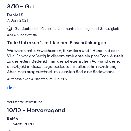
8/10 – Gut
Daniel S.
7. Juni 2021
Gut: Sauberkeit, Check-in, Kommunikation, Lage und Genauigkeit
des Onlineauftritts
Tolle Unterkunft mit kleinen Einschränkungen
Wir waren mit 4 Erwachsenen, 5 Kindern und 1 Hund in dieser
Villa. Es war großartig in diesem Ambiente ein paar Tage Auszeit
zu genießen. Bedenkt man den pflegerischen Aufwand der so
ein Objekt in dieser Lage bedeutet, ist alles sehr in Ordnung.
Aber, dass ausgerechnet im kleinsten Bad eine Badewanne
eingebaut ist, dadurch kein Platz mehr für ein gescheites
Aufenthalt von 4 Nächten im Juni 2021
Waschbecken vorhanden ist und das WC auf Kindergrösse
schrumpft, passt nicht zum sonstigen Eindruck. Wir würden
0
trotzdem gerne wieder hierher kommen. An die neugierigen
und staunenden Blicke der Menschen auf der anderen
Verifizierte Bewertung
Uferseite haben wir uns schnell gewöhnt.
10/10 – Hervorragend
Ralf V.
10. Sept. 2020