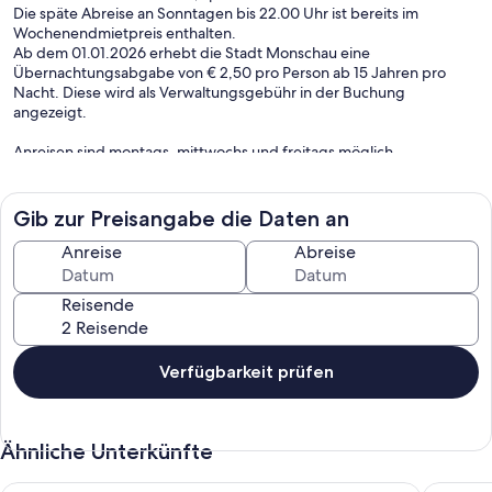
Die späte Abreise an Sonntagen bis 22.00 Uhr ist bereits im
Wochenendmietpreis enthalten.
Ab dem 01.01.2026 erhebt die Stadt Monschau eine
Übernachtungsabgabe von € 2,50 pro Person ab 15 Jahren pro
Nacht. Diese wird als Verwaltungsgebühr in der Buchung
angezeigt.
Anreisen sind montags, mittwochs und freitags möglich.
Die Villa "Bleibe" verfügt über fünf Schlafzimmer, vier Badezimmer,
ein großes Wohnzimmer, Loungebereich mit zusätzlicher
Gib zur Preisangabe die Daten an
Schlafmöglichkeit für zwei Personen, Esszimmer, Küche und
angrenzende Terrasse mit Grill. Maximale Personenzahl 12.
Anreise
Abreise
Der 2000 qm große, parkähnliche Garten mit Teich und Zugang
Reisende
zum Fluss (Fliegenfischen) bietet unterschiedlichste Bereiche und
Ebenen mit diversen Sitzmöglichkeiten.
Der auf dem Grundstück befindliche Barockpavillon stammt aus
Verfügbarkeit prüfen
dem Jahre 1760. Er fungierte als Gartenhaus der auf dieser
Flussseite angelegten Scheiblerschen Gärten.
Ähnliche Unterkünfte
Die Parkplatzsituation ist in der Monschauer Altstadt sehr
eingeschränkt. Unseren Gästen stehen zwei private Garagen sowie
davor zwei bis drei Stellplätze in 150 m Entfernung kostenfrei zur