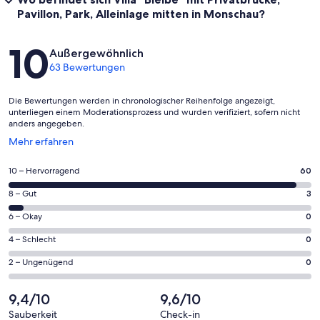
Pavillon, Park, Alleinlage mitten in Monschau?
Bewertungen
10
Außergewöhnlich
63 Bewertungen
Die Bewertungen werden in chronologischer Reihenfolge angezeigt,
unterliegen einem Moderationsprozess und wurden verifiziert, sofern nicht
anders angegeben.
Wird
Mehr erfahren
in
einem
60
10 – Hervorragend
60
neuen
von
Fenster
3
8 – Gut
3
insgesamt
geöffnet
von
63
0
6 – Okay
0
insgesamt
Gästebewertungen
von
63
0
4 – Schlecht
0
haben
insgesamt
Gästebewertungen
von
eine
63
0
2 – Ungenügend
0
haben
insgesamt
Bewertung
Gästebewertungen
von
eine
63
von
haben
insgesamt
9,4/10
9,6/10
Bewertung
Gästebewertungen
10
eine
63
von
haben
Sauberkeit
Check-in