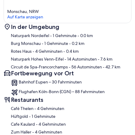
Monschau, NRW
Auf Karte anzeigen
In der Umgebung
Karte
Naturpark Nordeifel
- 1 Gehminute
- 0.0 km
Burg Monschau
- 1 Gehminute
- 0.2 km
Rotes Haus
- 4 Gehminuten
- 0.4 km
Naturpark Hohes Venn-Eifel
- 14 Autominuten
- 7.6 km
Circuit de Spa-Francorchamps
- 56 Autominuten
- 42.7 km
Fortbewegung vor Ort
Bahnhof Eupen – 30 Fahrminuten
Flughafen Köln-Bonn (CGN) – 88 Fahrminuten
Restaurants
‪Café Thelen - ‬4 Gehminuten
‪Hüftgold - ‬1 Gehminute
‪Cafe Kaulard - ‬4 Gehminuten
‪Zum Haller - ‬4 Gehminuten