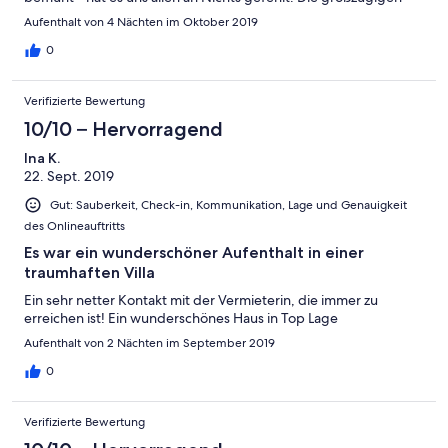
und geschmackvoll eingerichteten Räumlichkeiten laden
Aufenthalt von 4 Nächten im Oktober 2019
tatsächlich zum "länger Bleiben" ein.
0
Verifizierte Bewertung
10/10 – Hervorragend
Ina K.
22. Sept. 2019
Gut: Sauberkeit, Check-in, Kommunikation, Lage und Genauigkeit
des Onlineauftritts
Es war ein wunderschöner Aufenthalt in einer
traumhaften Villa
Ein sehr netter Kontakt mit der Vermieterin, die immer zu
erreichen ist! Ein wunderschönes Haus in Top Lage
Aufenthalt von 2 Nächten im September 2019
0
Verifizierte Bewertung