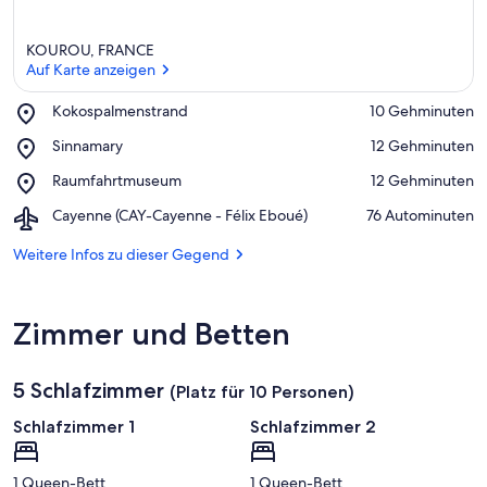
KOUROU, FRANCE
Auf Karte anzeigen
Place,
Kokospalmenstrand
‪10 Gehminuten‬
Kokospalmenstrand
Auf Karte anzeigen
Place,
Sinnamary
‪12 Gehminuten‬
Sinnamary
Place,
Raumfahrtmuseum
‪12 Gehminuten‬
Raumfahrtmuseum
Airport,
Cayenne (CAY-Cayenne - Félix Eboué)
‪76 Autominuten‬
Cayenne
(CAY-
Weitere Infos zu dieser Gegend
Cayenne
-
Félix
Zimmer und Betten
Eboué)
5 Schlafzimmer
(Platz für 10 Personen)
Schlafzimmer 1
Schlafzimmer 2
1 Queen-Bett
1 Queen-Bett