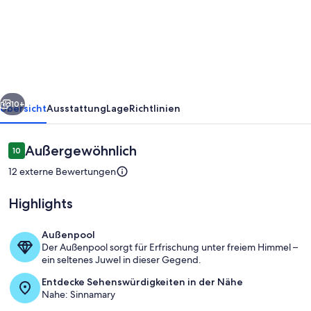
Comfort-
Soleil
welcomes
you
to
rück
Weiter
the
10+
Übersicht
Ausstattung
Lage
Richtlinien
heart
of
Bewertungen
Außergewöhnlich
10
10 von 10.
the
12 externe Bewertungen
Space
Highlights
City.
Außenpool
Der Außenpool sorgt für Erfrischung unter freiem Himmel –
Wohnbereich
ein seltenes Juwel in dieser Gegend.
Entdecke Sehenswürdigkeiten in der Nähe
Nahe: Sinnamary