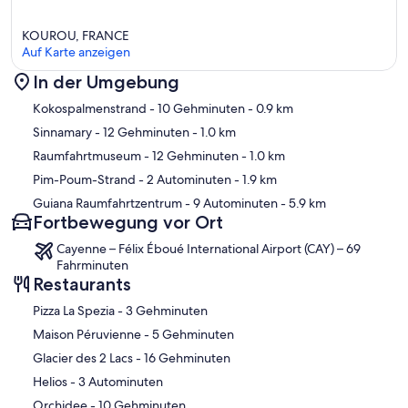
KOUROU, FRANCE
Auf Karte anzeigen
In der Umgebung
Karte
Kokospalmenstrand
- 10 Gehminuten
- 0.9 km
Sinnamary
- 12 Gehminuten
- 1.0 km
Raumfahrtmuseum
- 12 Gehminuten
- 1.0 km
Pim-Poum-Strand
- 2 Autominuten
- 1.9 km
Guiana Raumfahrtzentrum
- 9 Autominuten
- 5.9 km
Fortbewegung vor Ort
Cayenne – Félix Éboué International Airport (CAY) – 69
Fahrminuten
Restaurants
‪Pizza La Spezia - ‬3 Gehminuten
‪Maison Péruvienne - ‬5 Gehminuten
‪Glacier des 2 Lacs - ‬16 Gehminuten
‪Helios - ‬3 Autominuten
‪Orchidee - ‬10 Gehminuten