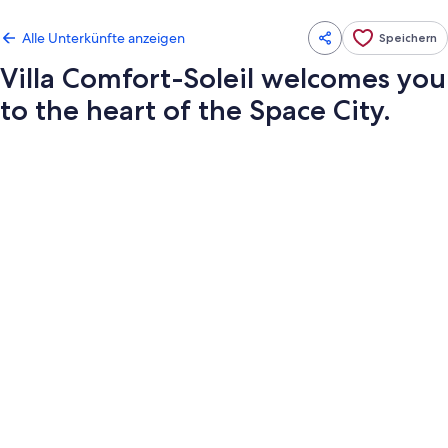
Alle Unterkünfte anzeigen
Speichern
Villa Comfort-Soleil welcomes you
to the heart of the Space City.
Fotogalerie
von
Villa