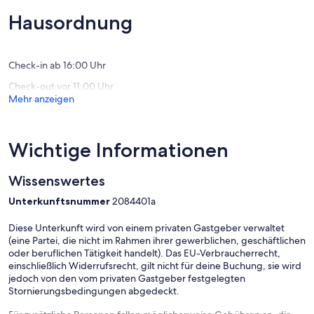
beach
SWIMM
10,
10,
Kourou
POOL
Sehr
Außerge
Hausordnung
Kourou
gut,
(2
(1
Bewert
Bewertung)
Check-in ab 16:00 Uhr
Check-out vor 11:00 Uhr
Mehr anzeigen
Wichtige Informationen
Wissenswertes
Unterkunftsnummer
2084401a
Diese Unterkunft wird von einem privaten Gastgeber verwaltet
(eine Partei, die nicht im Rahmen ihrer gewerblichen, geschäftlichen
oder beruflichen Tätigkeit handelt). Das EU-Verbraucherrecht,
einschließlich Widerrufsrecht, gilt nicht für deine Buchung, sie wird
jedoch von den vom privaten Gastgeber festgelegten
Stornierungsbedingungen abgedeckt.