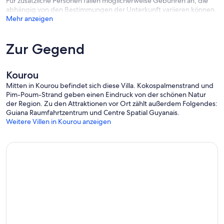
Für zusätzliche Personen fallen möglicherweise Gebühren an, die
abhängig von den Bestimmungen der Unterkunft variieren können.
Mehr anzeigen
Zur Gegend
Kourou
Mitten in Kourou befindet sich diese Villa. Kokospalmenstrand und
Pim-Poum-Strand geben einen Eindruck von der schönen Natur
der Region. Zu den Attraktionen vor Ort zählt außerdem Folgendes:
Guiana Raumfahrtzentrum und Centre Spatial Guyanais.
Weitere Villen in Kourou anzeigen