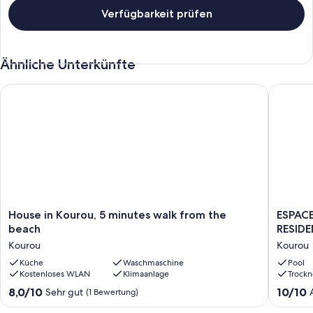
Verfügbarkeit prüfen
Ähnliche Unterkünfte
House in Kourou, 5 minutes walk from the beach
ESPACE 
House
ESPACE
House in Kourou, 5 minutes walk from the
ESPACE
in
CASE
beach
RESID
Kourou,
/
Kourou
Kourou
5
APART
minutes
Küche
Waschmaschine
IN
Pool
Kostenloses WLAN
Klimaanlage
Trockn
walk
PRIVATE
from
RESIDE
8.0
10.0
8,0/10
10/10
Sehr gut
(1 Bewertung)
the
WITH
von
von