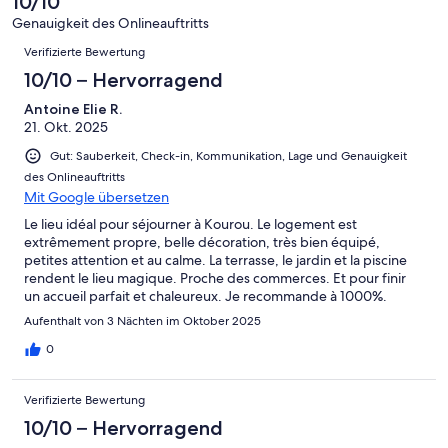
10/10
Gut
von
-
Bewertung
4
Genauigkeit des Onlineauftritts
Okay
von
Bewertungen
-
Verifizierte Bewertung
2
Schlecht
-
10/10 – Hervorragend
Ungenügend
Antoine Elie R.
21. Okt. 2025
Gut: Sauberkeit, Check-in, Kommunikation, Lage und Genauigkeit
des Onlineauftritts
Mit Google übersetzen
Le lieu idéal pour séjourner à Kourou. Le logement est
extrêmement propre, belle décoration, très bien équipé,
petites attention et au calme. La terrasse, le jardin et la piscine
rendent le lieu magique. Proche des commerces. Et pour finir
un accueil parfait et chaleureux. Je recommande à 1000%.
Merci pour tout et à bientôt.
Aufenthalt von 3 Nächten im Oktober 2025
0
Verifizierte Bewertung
10/10 – Hervorragend