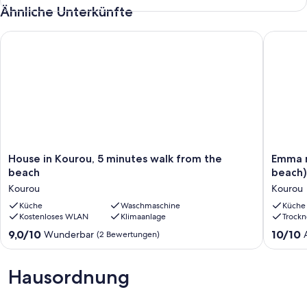
Ähnliche Unterkünfte
House in Kourou, 5 minutes walk from the beach
Emma mod
House
Emma
House in Kourou, 5 minutes walk from the
Emma m
in
modern
beach
beach)
Kourou,
suite
Kourou
Kourou
5
(2-
minutes
Küche
Waschmaschine
minute
Küche
Kostenloses WLAN
Klimaanlage
Trockn
walk
walk
from
from
9.0
10.0
9,0/10
10/10
Wunderbar
(2 Bewertungen)
the
the
von
von
beach
beach).
10,
10,
Kourou
Kourou
Wunderbar,
Außerge
Hausordnung
(2
(1
Bewertungen)
Bewertu