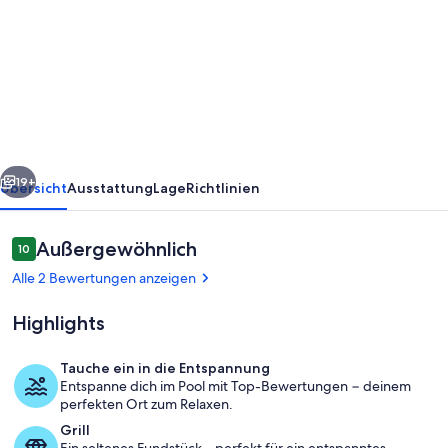
ESPACE
CASE
/
APARTMENT
IN
PRIVATE
rück
Weiter
RESIDENCE
19+
Übersicht
Ausstattung
Lage
Richtlinien
WITH
SWIMMING
Bewertungen
Außergewöhnlich
10
10 von 10.
POOL
Alle 2 Bewertungen anzeigen
Highlights
Tauche ein in die Entspannung
Entspanne dich im Pool mit Top-Bewertungen − deinem
Pool
perfekten Ort zum Relaxen.
Grill