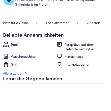
Ein seltenes Fundstück – perfekt für ein entspanntes
Grillerlebnis im Freien.
Platz für 3 Gäste
•
1 Schlafzimmer
•
2 Betten
Beliebte Annehmlichkeiten
Pool
Parkplätze auf dem
Gelände verfügbar
Waschmaschine
Klimaanlage
Grill
Internetzugang
Alle anzeigen
Lerne die Gegend kennen