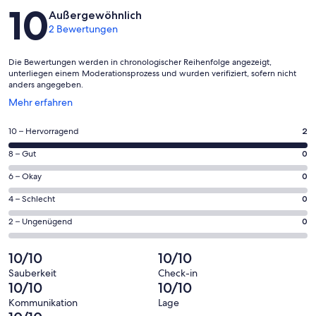
Bewertungen
10
Außergewöhnlich
2 Bewertungen
Die Bewertungen werden in chronologischer Reihenfolge angezeigt,
unterliegen einem Moderationsprozess und wurden verifiziert, sofern nicht
anders angegeben.
Wird
Mehr erfahren
in
einem
2
10 – Hervorragend
2
neuen
von
Fenster
0
8 – Gut
0
insgesamt
geöffnet
von
2
0
6 – Okay
0
insgesamt
Gästebewertungen
von
2
0
4 – Schlecht
0
haben
insgesamt
Gästebewertungen
von
eine
2
0
2 – Ungenügend
0
haben
insgesamt
Bewertung
Gästebewertungen
von
eine
2
von
haben
insgesamt
10/10
10/10
Bewertung
Gästebewertungen
10
eine
2
von
haben
Sauberkeit
Check-in
-
Bewertung
Gästebewertungen
10/10
10/10
8
eine
Hervorragend
von
haben
-
Bewertung
Kommunikation
Lage
6
eine