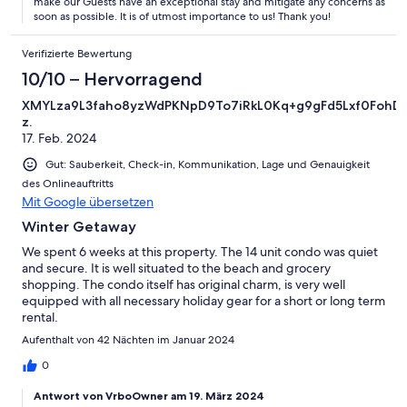
make our Guests have an exceptional stay and mitigate any concerns as
soon as possible. It is of utmost importance to us! Thank you!
Verifizierte Bewertung
10/10 – Hervorragend
XMYLza9L3faho8yzWdPKNpD9To7iRkL0Kq+g9gFd5Lxf0Foh
z.
17. Feb. 2024
Gut: Sauberkeit, Check-in, Kommunikation, Lage und Genauigkeit
des Onlineauftritts
Mit Google übersetzen
Winter Getaway
We spent 6 weeks at this property. The 14 unit condo was quiet
and secure. It is well situated to the beach and grocery
shopping. The condo itself has original charm, is very well
equipped with all necessary holiday gear for a short or long term
rental.
Aufenthalt von 42 Nächten im Januar 2024
0
Antwort von VrboOwner am 19. März 2024