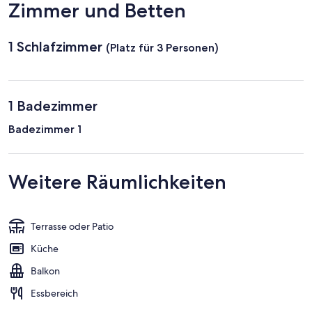
California
Zimmer und Betten
Sur
(SJD-
Los
1 Schlafzimmer
(Platz für 3 Personen)
Cabos
Intl.)
1 Badezimmer
Badezimmer 1
Weitere Räumlichkeiten
Terrasse oder Patio
Küche
Balkon
Essbereich