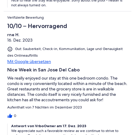
Nice to hear the Stay was enjoyable. Sorry about the pool - heater is
not always turned on.
Verifizierte Bewertung
10/10 – Hervorragend
rne H.
16. Dez. 2023
Gut: Sauberkeit, Check-in, Kommunikation, Lage und Genauigkeit
des Onlineauftritts
Mit Google übersetzen
Nice Week in San Jose Del Cabo
We really enjoyed our stay at this one bedroom condo. The
condo is very conveniently located within a minute of the beach.
Great restaurants and the grocery store is are in walkable
distances. The condo itself is very nicely furnished and the
kitchen has all the accoutrements you could ask for!
Aufenthalt von 7 Nächten im Dezember 2023
0
Antwort von VrboOwner am 17. Dez. 2023
We appreciate such a favorable review as we continue to strive to