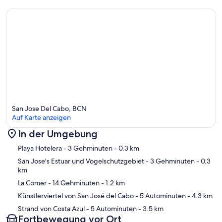
San Jose Del Cabo, BCN
Auf Karte anzeigen
In der Umgebung
Karte
Playa Hotelera
- 3 Gehminuten
- 0.3 km
San Jose's Estuar und Vogelschutzgebiet
- 3 Gehminuten
- 0.3
km
La Comer
- 14 Gehminuten
- 1.2 km
Künstlerviertel von San José del Cabo
- 5 Autominuten
- 4.3 km
Strand von Costa Azul
- 5 Autominuten
- 3.5 km
Fortbewegung vor Ort