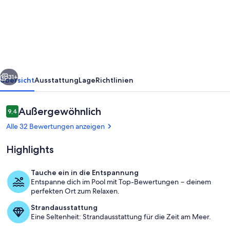
dem
Strand
in
San
Jose
rück
Weiter
Del
31+
Übersicht
Ausstattung
Lage
Richtlinien
Cabo
Bewertungen
Außergewöhnlich
9,4
9,4 von 10.
Alle 32 Bewertungen anzeigen
Highlights
Tauche ein in die Entspannung
Entspanne dich im Pool mit Top-Bewertungen − deinem
Pool
perfekten Ort zum Relaxen.
Strandausstattung
Eine Seltenheit: Strandausstattung für die Zeit am Meer.