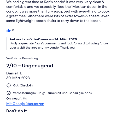
We had a great time at Ken's condo! It was very, very clean &
comfortable and we especially liked the 'Mexican decor' in the
condo. It was more than fully equipped with everything to cook
a great meal, also there were lots of extra towels & sheets, even
some lightweight beach chairs to carry down to the beach
which was only a short 2 min walk - right across the street. We
really enjoyed the satellite TV & sirius Radio if we wanted to relax
0
at 'home' in the evening. It was very centrally located between
the Mega 'superstore' (10 min walk) and downtown San Jose (15
Antwort von VrboOwner am 24. März 2020
I truly appreciate Paula's comments and look forward to having future
min walk). Ken had a lot of good information available on the
guests visit the area and my condo. Thank you.
best places to see & best restaurants to go to -- that info was so
helpful. Esther, the Propery Manager, was great too -- and took
the time to answer many of our questions. We felt very safe
Verifizierte Bewertung
walking or taking the local bus everywhere we wanted to go.
2/10 – Ungenügend
The locals were very friendly and helpful and after a few weeks,
we started to feel like locals ourselves! The pool was great too &
Daniel H.
we noticed the maintenance workers were there almost
30. März 2023
everyday cleaning the pool & the grounds! All in all, this was
Gut: Check-in
probably one of our most enjoyable holidays & a place we will
definitely come back to. The beach in San Jose is unbelievably
Verbesserungswürdig: Sauberkeit und Genauigkeit des
beautiful and not too crowded. Thanks for everything, Ken - I'm
Onlineauftritts
sure we'll be back & will be telling all our friends too!
Mit Google übersetzen
Don’t do it…