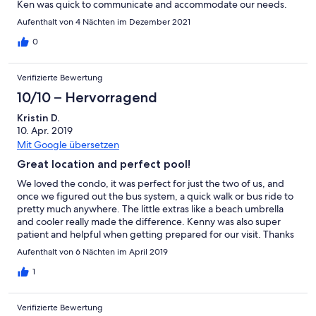
Ken was quick to communicate and accommodate our needs.
Aufenthalt von 4 Nächten im Dezember 2021
0
Verifizierte Bewertung
10/10 – Hervorragend
Kristin D.
10. Apr. 2019
Mit Google übersetzen
Great location and perfect pool!
We loved the condo, it was perfect for just the two of us, and
once we figured out the bus system, a quick walk or bus ride to
pretty much anywhere. The little extras like a beach umbrella
and cooler really made the difference. Kenny was also super
patient and helpful when getting prepared for our visit. Thanks
for sharing your home away from home with us!
Aufenthalt von 6 Nächten im April 2019
1
Verifizierte Bewertung