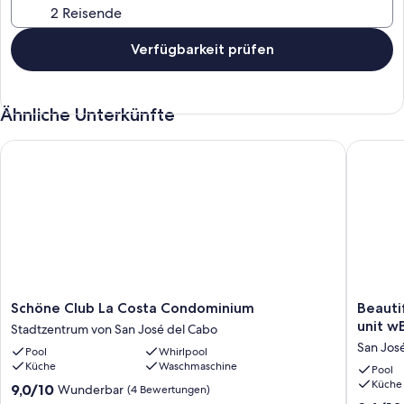
Verfügbarkeit prüfen
Ähnliche Unterkünfte
Schöne Club La Costa Condominium
Beautifu
Schöne
Beautifu
Schöne Club La Costa Condominium
Beauti
Club
LaCosta
unit w
Stadtzentrum von San José del Cabo
La
King
San Jos
Pool
Whirlpool
Costa
Bed
Küche
Waschmaschine
Condominium
Condo:
Pool
Küche
Stadtzentrum
Upstairs
9.0
9,0/10
Wunderbar
(4 Bewertungen)
von
unit