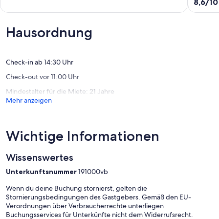
von
8.6
8,6/10
San
wBBQ,
10,
von
José
Golf
Wunderbar,
10,
del
Course
(4
Hervorr
Hausordnung
Cabo
&
Bewertungen)
(4
Pool
Bewert
Views.
San
Check-in ab 14:30 Uhr
José
Check-out vor 11:00 Uhr
del
Cabo
Mindestalter für die Miete: 21 Jahre
Mehr anzeigen
Wichtige Informationen
Wissenswertes
Unterkunftsnummer
191000vb
Wenn du deine Buchung stornierst, gelten die
Stornierungsbedingungen des Gastgebers. Gemäß den EU-
Verordnungen über Verbraucherrechte unterliegen
Buchungsservices für Unterkünfte nicht dem Widerrufsrecht.