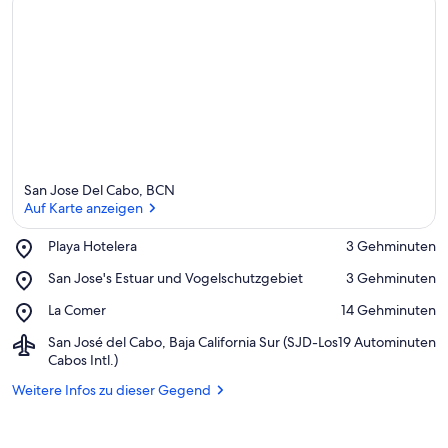
San Jose Del Cabo, BCN
Auf Karte anzeigen
Place,
Playa Hotelera
‪3 Gehminuten‬
Playa
Auf Karte anzeigen
Place,
San Jose's Estuar und Vogelschutzgebiet
‪3 Gehminuten‬
Hotelera
San
Place,
La Comer
‪14 Gehminuten‬
Jose's
La
Estuar
Airport,
San José del Cabo, Baja California Sur (SJD-Los
‪19 Autominuten‬
Comer
und
San
Cabos Intl.)
Vogelschutzgebiet
José
Weitere Infos zu dieser Gegend
del
Cabo,
Baja