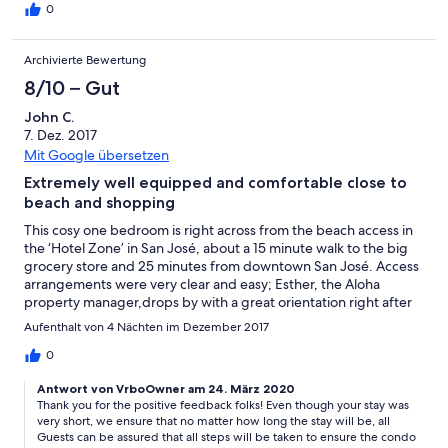
0
Archivierte Bewertung
8/10 – Gut
John C.
7. Dez. 2017
Mit Google übersetzen
Extremely well equipped and comfortable close to
beach and shopping
This cosy one bedroom is right across from the beach access in
the ‘Hotel Zone’ in San José, about a 15 minute walk to the big
grocery store and 25 minutes from downtown San José. Access
arrangements were very clear and easy; Esther, the Aloha
property manager,drops by with a great orientation right after
you arrive. Bed’s comfy; shower is great and the kitchen has
Aufenthalt von 4 Nächten im Dezember 2017
everything you might need. A/C is very efficient; we used it only
at night as the street traffic is a bit bothersome with the door
0
open. Otherwise, there is always a lovely breeze through from
Antwort von VrboOwner am 24. März 2020
the golf course or the beach. Had an excellent time.
Thank you for the positive feedback folks! Even though your stay was
very short, we ensure that no matter how long the stay will be, all
Guests can be assured that all steps will be taken to ensure the condo