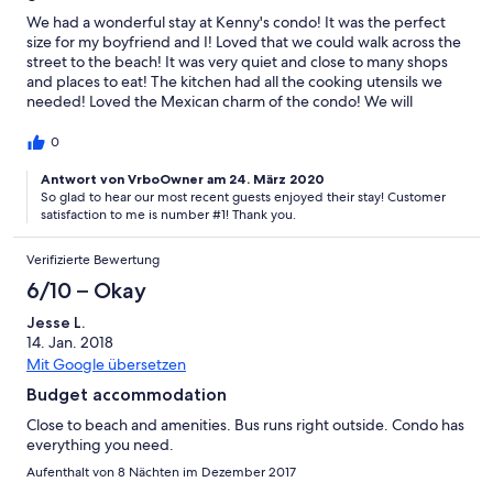
We had a wonderful stay at Kenny's condo! It was the perfect
size for my boyfriend and I! Loved that we could walk across the
street to the beach! It was very quiet and close to many shops
and places to eat! The kitchen had all the cooking utensils we
needed! Loved the Mexican charm of the condo! We will
definitely stay again!
0
Antwort von VrboOwner am 24. März 2020
So glad to hear our most recent guests enjoyed their stay! Customer
satisfaction to me is number #1! Thank you.
Verifizierte Bewertung
6/10 – Okay
Jesse L.
14. Jan. 2018
Mit Google übersetzen
Budget accommodation
Close to beach and amenities. Bus runs right outside. Condo has
everything you need.
Aufenthalt von 8 Nächten im Dezember 2017