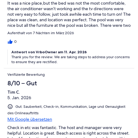
It was a nice place,but the bed was not the most comfortable,
the air conditioner wasn’t working and the tv directions were
not very easy to follow, just took awhile each time to turn on! The
place was clean, and location was perfect. The pool was very
nice but all the furniture at the pool was broken. There were two
chairs provided in the condo though.
Aufenthalt von 7 Nächten im März 2026
0
Antwort von VrboOwner am 11. Apr. 2026
Thank you for the review. We are taking steps to address your concerns
to ensure they are rectified.
Verifizierte Bewertung
8/10 – Gut
Tim C.
5. Jan. 2026
Gut: Sauberkeit, Check-in, Kommunikation, Lage und Genauigkeit
des Onlineauftritts
Mit Google übersetzen
Check in etc was fantastic. The host and manager were very
helpful. Location is great. Beach access is right across the street.