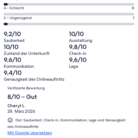
insgesamt
Gästebewertungen
von
32
0
4 – Schlecht
0
haben
insgesamt
Gästebewertungen
von
eine
32
1
2 – Ungenügend
1
haben
insgesamt
Bewertung
Gästebewertungen
von
eine
32
von
haben
insgesamt
9,2/10
10/10
Bewertung
Gästebewertungen
10
eine
32
von
haben
Sauberkeit
Ausstattung
-
Bewertung
Gästebewertungen
10/10
9,8/10
8
eine
Hervorragend
von
haben
-
Bewertung
Zustand der Unterkunft
Check-in
6
eine
9,6/10
9,6/10
Gut
von
-
Bewertung
4
Kommunikation
Lage
Okay
von
9,4/10
-
2
Schlecht
Genauigkeit des Onlineauftritts
-
Bewertungen
Verifizierte Bewertung
Ungenügend
8/10 – Gut
Cheryl L.
28. März 2026
Gut: Sauberkeit, Check-in, Kommunikation, Lage und Genauigkeit
des Onlineauftritts
Mit Google übersetzen