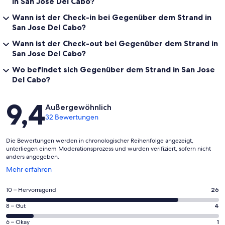
in San Jose Del Cabo?
Wann ist der Check-in bei Gegenüber dem Strand in
San Jose Del Cabo?
Wann ist der Check-out bei Gegenüber dem Strand in
San Jose Del Cabo?
Wo befindet sich Gegenüber dem Strand in San Jose
Del Cabo?
Bewertungen
9,4
Außergewöhnlich
32 Bewertungen
Die Bewertungen werden in chronologischer Reihenfolge angezeigt,
unterliegen einem Moderationsprozess und wurden verifiziert, sofern nicht
anders angegeben.
Wird
Mehr erfahren
in
einem
26
10 – Hervorragend
26
neuen
von
Fenster
4
8 – Gut
4
insgesamt
geöffnet
von
32
1
6 – Okay
1