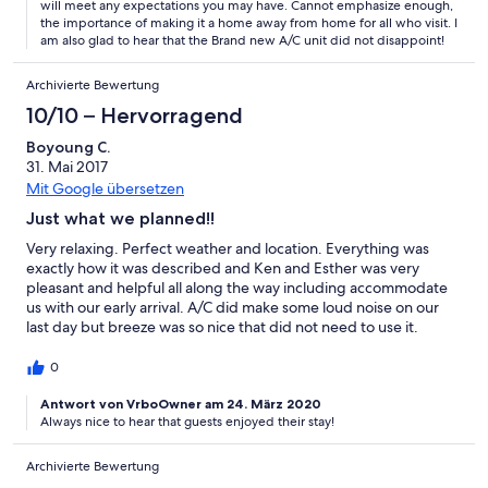
will meet any expectations you may have. Cannot emphasize enough,
the importance of making it a home away from home for all who visit. I
am also glad to hear that the Brand new A/C unit did not disappoint!
Archivierte Bewertung
10/10 – Hervorragend
Boyoung C.
31. Mai 2017
Mit Google übersetzen
Just what we planned!!
Very relaxing. Perfect weather and location. Everything was
exactly how it was described and Ken and Esther was very
pleasant and helpful all along the way including accommodate
us with our early arrival. A/C did make some loud noise on our
last day but breeze was so nice that did not need to use it.
Esther also e-mailed us that she will take care of it next day.
Thank you for everything and definitely recommend it to
0
anybody who want vacation rental in cabo.
Antwort von VrboOwner am 24. März 2020
Always nice to hear that guests enjoyed their stay!
Archivierte Bewertung