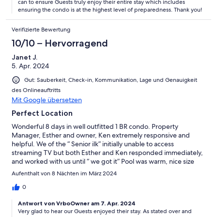
can to ensure Guests truly enjoy their entire stay which includes
ensuring the condo is at the highest level of preparedness. Thank you!
Verifizierte Bewertung
10/10 – Hervorragend
Janet J.
5. Apr. 2024
Gut: Sauberkeit, Check-in, Kommunikation, Lage und Genauigkeit
des Onlineauftritts
Mit Google übersetzen
Perfect Location
Wonderful 8 days in well outfitted 1 BR condo. Property
Manager, Esther and owner, Ken extremely responsive and
helpful. We of the “ Senior ilk” initially unable to access
streaming TV but both Esther and Ken responded immediately,
and worked with us until “ we got it” Pool was warm, nice size
and truthfully I was usually the only one at the pool. Several nice
Aufenthalt von 8 Nächten im März 2024
restaurants nearby and grocery store less than a mile away.
Beach on Sea of Cortez just an easy walk across the street. We
0
love San Jose del Cabo so this was a perfect vacation rental!!
Antwort von VrboOwner am 7. Apr. 2024
Very glad to hear our Guests enjoyed their stay. As stated over and