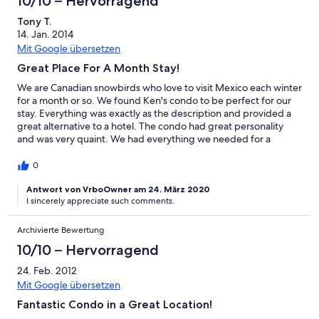
10/10 – Hervorragend
Tony T.
14. Jan. 2014
Mit Google übersetzen
Great Place For A Month Stay!
We are Canadian snowbirds who love to visit Mexico each winter
for a month or so. We found Ken's condo to be perfect for our
stay. Everything was exactly as the description and provided a
great alternative to a hotel. The condo had great personality
and was very quaint. We had everything we needed for a
comfortable stay and the close proximity to shopping and
restaurants made for not needing to drive a lot. We did drive
0
our car from California to San Jose and back and it was a
beautiful drive! We found the location was perfect to everything
Antwort von VrboOwner am 24. März 2020
I sincerely appreciate such comments.
and walking was a great way to see things and shop. The pool
and patio area was great to go to daily and the weather was
amazing! Blue sky and 85F days and 65F nights for almost four
Archivierte Bewertung
weeks! We found that the price, amenities and location were
10/10 – Hervorragend
just what we needed. We will not hesitate to stay here again and
look forward to returning soon!
24. Feb. 2012
Mit Google übersetzen
Fantastic Condo in a Great Location!