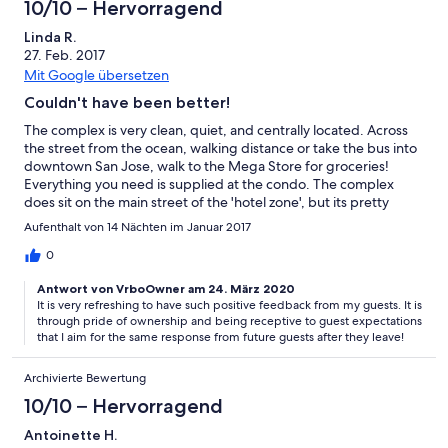
10/10 – Hervorragend
Linda R.
27. Feb. 2017
Mit Google übersetzen
Couldn't have been better!
The complex is very clean, quiet, and centrally located. Across
the street from the ocean, walking distance or take the bus into
downtown San Jose, walk to the Mega Store for groceries!
Everything you need is supplied at the condo. The complex
does sit on the main street of the 'hotel zone', but its pretty
quiet at night. We will definitely be back, but will be staying
Aufenthalt von 14 Nächten im Januar 2017
longer!
0
Antwort von VrboOwner am 24. März 2020
It is very refreshing to have such positive feedback from my guests. It is
through pride of ownership and being receptive to guest expectations
that I aim for the same response from future guests after they leave!
Archivierte Bewertung
10/10 – Hervorragend
Antoinette H.