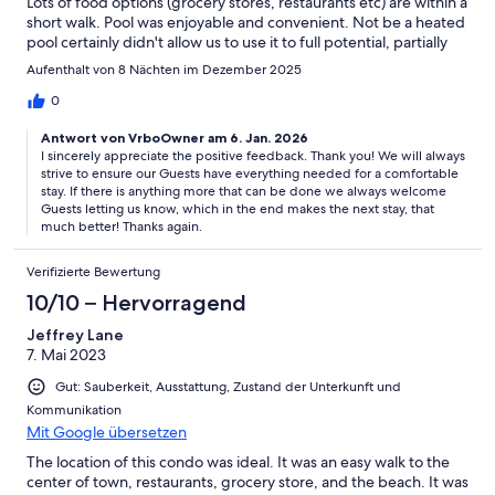
Lots of food options (grocery stores, restaurants etc) are within a
short walk. Pool was enjoyable and convenient. Not be a heated
pool certainly didn't allow us to use it to full potential, partially
because the first few days of the trip were cool by Cabo
Aufenthalt von 8 Nächten im Dezember 2025
standards. The condo is well stocked with everything you need
while on vacation.
0
Antwort von VrboOwner am 6. Jan. 2026
I sincerely appreciate the positive feedback. Thank you! We will always
strive to ensure our Guests have everything needed for a comfortable
stay. If there is anything more that can be done we always welcome
Guests letting us know, which in the end makes the next stay, that
much better! Thanks again.
Verifizierte Bewertung
10/10 – Hervorragend
Jeffrey Lane
7. Mai 2023
Gut: Sauberkeit, Ausstattung, Zustand der Unterkunft und
Kommunikation
Mit Google übersetzen
The location of this condo was ideal. It was an easy walk to the
center of town, restaurants, grocery store, and the beach. It was