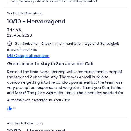
over, we always strive to ensure the best stay possible!
Verifizierte Bewertung
10/10 – Hervorragend
Tricia S.
22. Apr. 2023
Gut: Sauberkeit, Check-in, Kommunikation, Lage und Genauigkeit
des Onlineauftritts
Mit Google übersetzen
Great place to stay in San Jose del Cab
Ken and the team were amazing with communication in prep of
the stay and during the stay. There was a small hurdle to
overcome getting into the condo upon arrival but the team was
very prompt on response. and we got in. Thank you Ken, Esther
and Maria! The place was quiet, has all the amenities needed for
a longer stay. It was close to beach, grocery store, restaurants,
Aufenthalt von 7 Nächten im April 2023
and a short walk to downtown to experience the arts and
culture of San Jose del Cabo. If you are looking for a lit up party
0
scene I would say you may want to head to Cabo San Lucas. For
us, it was the perfect experience and we will stay again..
Archivierte Bewertung