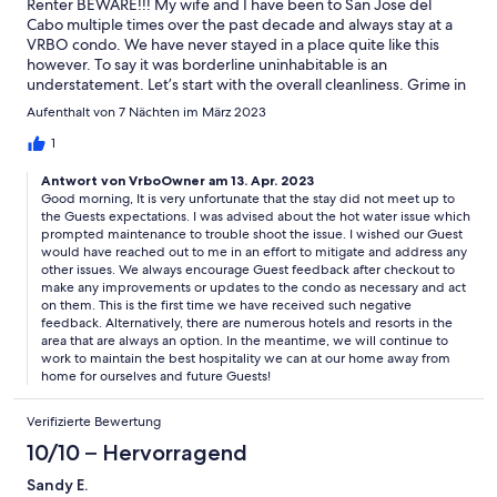
Renter BEWARE!!! My wife and I have been to San Jose del
Cabo multiple times over the past decade and always stay at a
VRBO condo. We have never stayed in a place quite like this
however. To say it was borderline uninhabitable is an
understatement. Let’s start with the overall cleanliness. Grime in
the tiles of the kitchen, bathroom and shower. I had to wipe
Aufenthalt von 7 Nächten im März 2023
everything down and wash the dishes BEFORE using them. The
cutting board reeked of rotten meat when I washed it. There
1
was enough hot water for about 3-4 total minutes so we
Antwort von VrboOwner am 13. Apr. 2023
couldn't take a decent shower let alone my wife. We were so
Good morning, It is very unfortunate that the stay did not meet up to
desperate for a decent shower we bought day passes to the
the Guests expectations. I was advised about the hot water issue which
resort across the steeet just to use their shower amenities. Our
prompted maintenance to trouble shoot the issue. I wished our Guest
favorite thing to do is go to the beach. The beach equipment
would have reached out to me in an effort to mitigate and address any
included two very small and uncomfortable upright chairs (not
other issues. We always encourage Guest feedback after checkout to
actual beach chairs) and a broken plastic umbrella. The beach
make any improvements or updates to the condo as necessary and act
towels are worn so thin with no absorbency at all- I have tee
on them. This is the first time we have received such negative
shirts thicker than them. The place gets no sunlight so it was just
feedback. Alternatively, there are numerous hotels and resorts in the
area that are always an option. In the meantime, we will continue to
dark and dingy inside. The sheets were thin and stained, it was
work to maintain the best hospitality we can at our home away from
just overall dirty and beyond disappointing. If you’re thinking of
home for ourselves and future Guests!
staying here I would strongly recommend you reconsider!
Verifizierte Bewertung
10/10 – Hervorragend
Sandy E.