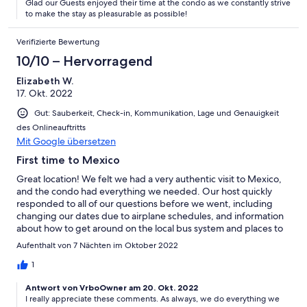
Glad our Guests enjoyed their time at the condo as we constantly strive
to make the stay as pleasurable as possible!
Verifizierte Bewertung
10/10 – Hervorragend
Elizabeth W.
17. Okt. 2022
Gut: Sauberkeit, Check-in, Kommunikation, Lage und Genauigkeit
des Onlineauftritts
Mit Google übersetzen
First time to Mexico
Great location! We felt we had a very authentic visit to Mexico,
and the condo had everything we needed. Our host quickly
responded to all of our questions before we went, including
changing our dates due to airplane schedules, and information
about how to get around on the local bus system and places to
vist. The rental manager lives on site. We were well supported
Aufenthalt von 7 Nächten im Oktober 2022
and are very pleased we stayed there.
1
Antwort von VrboOwner am 20. Okt. 2022
I really appreciate these comments. As always, we do everything we