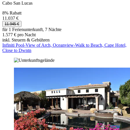
Cabo San Lucas
8% Rabatt
11.037 €
11.945 €
für 1 Ferienunterkunft, 7 Nächte
1.577 € pro Nacht
inkl. Steuern & Gebühren
Infiniti Pool-View of Arch, Oceanview-Walk to Beach, Cape Hotel,
Close to Dwntn