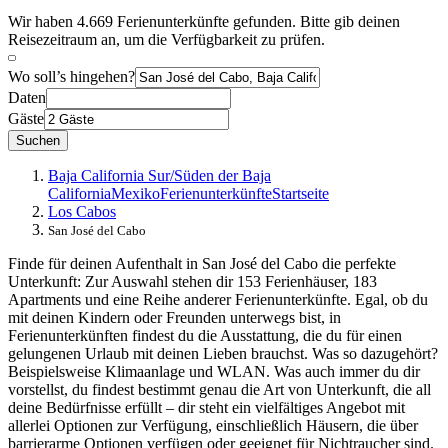
Wir haben 4.669 Ferienunterkünfte gefunden. Bitte gib deinen
Reisezeitraum an, um die Verfügbarkeit zu prüfen.
Wo soll’s hingehen?
Daten
Gäste
Suchen
Baja California Sur/Süden der Baja
California
Mexiko
Ferienunterkünfte
Startseite
Los Cabos
San José del Cabo
Finde für deinen Aufenthalt in San José del Cabo die perfekte
Unterkunft: Zur Auswahl stehen dir 153 Ferienhäuser, 183
Apartments und eine Reihe anderer Ferienunterkünfte. Egal, ob du
mit deinen Kindern oder Freunden unterwegs bist, in
Ferienunterkünften findest du die Ausstattung, die du für einen
gelungenen Urlaub mit deinen Lieben brauchst. Was so dazugehört?
Beispielsweise Klimaanlage und WLAN. Was auch immer du dir
vorstellst, du findest bestimmt genau die Art von Unterkunft, die all
deine Bedürfnisse erfüllt – dir steht ein vielfältiges Angebot mit
allerlei Optionen zur Verfügung, einschließlich Häusern, die über
barrierarme Optionen verfügen oder geeignet für Nichtraucher sind.