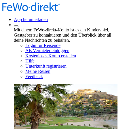
App herunterladen
Mit einem FeWo-direkt-Konto ist es ein Kinderspiel,
Gastgeber zu kontaktieren und den Überblick über all
deine Nachrichten zu behalten.
Login für Reisende
Als Vermieter einloggen
Kostenloses Konto erstellen
Hilfe
Unterkunft registrieren
Meine Reisen
Feedback