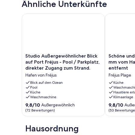
Ähnliche Unterkünfte
Valescure Golfplatz ein paar Minuten Fahrt entfernt, und
Nachtmarkt (im Sommer) und Sonntag provenzalischen Ma
Strand spazieren.
Studio Außergewöhnlicher Blick auf Port Fréjus - Po
Schöne und r
Wohnung ganz in der Nähe der Naturbasis (viele Spaziergä
Studio
Schöne
Studio Außergewöhnlicher Blick
Schöne und
Außergewöhnlicher
und
auf Port Fréjus - Pool / Parkplatz,
mm vom Haf
Blick
ruhige
direkter Zugang zum Strand.
entfernt
auf
Wohnung
Hafen von Fréjus
Fréjus Plage
Port
1
Fréjus
mm
Blick auf den Ozean
Küche
-
Pool
vom
Waschmasch
Küche
Haustiere erl
Pool
Hafen
Waschmaschine
Klimaanlage
/
von
Parkplatz,
Fréjus
9.8
9.8
9,8/10
9,8/10
Außergewöhnlich
Auße
direkter
entfernt
von
von
(72 Bewertungen)
(53 Bewertunge
Zugang
Fréjus
10,
10,
zum
Plage
Außergewöhnlich,
Außergewöhnl
Strand.
(72
Hausordnung
(53
Hafen
Bewertungen)
Bewertungen