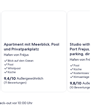
/ 08-31 / 08) -View Panorama Meer - Ruhe-WIFI
Apartment mit Meerblick, Pool und Privatparkplatz
Studio with exceptiona
Apartment
Studio
Apartment mit Meerblick, Pool
Studio with exceptio
mit
with
und Privatparkplatz
Port Frejus, swimmin
Meerblick,
exceptional
parking, direct beac
Hafen von Fréjus
Pool
view
Hafen von Fréjus
und
Blick auf den Ozean
of
Pool
Privatparkplatz
Port
Pool
Whirlpool
Hafen
Frejus,
Küche
Küche
Kostenloses WLAN
von
swimming
Klimaanlage
9.4
Fréjus
9,4/10
pool,
Außergewöhnlich
von
parking,
9.8
(71 Bewertungen)
9,8/10
Außergewöhnli
10,
direct
von
(10 Bewertungen)
Außergewöhnlich,
beach
10,
(71
access
Außergewöhnlich,
Bewertungen)
Hafen
(10
eck-out vor 10:00 Uhr
von
Bewertungen)