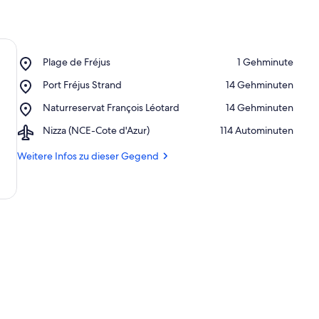
t
e
r
k
ü
Place,
Plage de Fréjus
‪1 Gehminute‬
n
Plage
f
Place,
Port Fréjus Strand
‪14 Gehminuten‬
de
t
Port
Fréjus
Place,
Naturreservat François Léotard
‪14 Gehminuten‬
e
Fréjus
Naturreservat
n
Strand
Airport,
Nizza (NCE-Cote d'Azur)
‪114 Autominuten‬
François
Nizza
Léotard
i
(NCE-
Weitere Infos zu dieser Gegend
n
Cote
d'Azur)
d
i
e
s
e
r
G
e
g
e