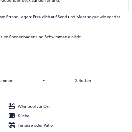
raubenden Blick auf den Strand.
n
a
am Strand liegen: Freu dich auf Sand und Meer so gut wie vor der
m
b
e
er zum Sonnenbaden und Schwimmen einlädt.
s
t
e
n
b
e
w
fzimmer
•
2 Betten
e
r
t
e
t
Whirlpool vor Ort
e
n
Küche
U
Terrasse oder Patio
n