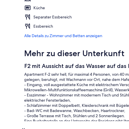
Küche
Separater Essbereich
Essbereich
Alle Details zu Zimmer und Betten anzeigen
Mehr zu dieser Unterkunft
F2 mit Aussicht auf das Wasser auf das
Apartment F-2 sehr hell, für maximal 4 Personen, von 40 m2
gelegen, beruhigt, mit Wachmann vor Ort, nahe dem Hafe
- Eingang, voll ausgestattete Küche mit elektrischem Ver
Mikrowellen-Multifunktionskaffeemaschine (Grill), Wasser
- Esszimmer - Wohnzimmer mit modernem Tisch und Stühlen
elektrischer Fensterladen,
- Schlafzimmer mit Doppelbett, Kleiderschrank mit Bügele
- Bad-WC mit Badewanne, Waschbecken, Haartrockner,
- Große Terrasse mit Tisch, Stühlen und 2 Sonnenliegen.
Eine Bushaltestelle an der Unterseite der Residenz gibt 
Wassersport, Boot-Shuttle nach St. Tropez, Cannes, die Léri