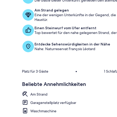
Die Gäste dieser Unterkunft genießen den atembe
Am Strand gelegen
Eine der wenigen Unterkünfte in der Gegend, die 
Haustür.
Einen Steinwurf vom Ufer entfernt
Top bewertet für den nahe gelegenen Strand, d
Entdecke Sehenswürdigkeiten in der Nähe
Nahe: Naturreservat François Léotard
Platz für 3 Gäste
•
1 Schla
Beliebte Annehmlichkeiten
Am Strand
Garagenstellplatz verfügbar
Waschmaschine