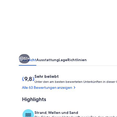
auf
das
Wasser
auf
das
Mittelmeer
und
51+
die
Übersicht
Ausstattung
Lage
Richtlinien
Saint-
Raphaël
Bewertungen
9,8
Sehr beliebt
von
Unter den am besten bewerteten Unterkünften in dieser
10,
Alle 63 Bewertungen anzeigen
Sehr
beliebt
Highlights
Unterkunfts
Strand, Wellen und Sand