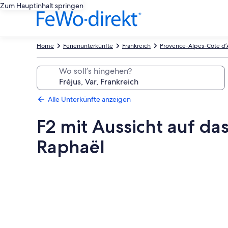
Zum Hauptinhalt springen
Home
Ferienunterkünfte
Frankreich
Provence-Alpes-Côte d’
Wo soll’s hingehen?
Alle Unterkünfte anzeigen
F2 mit Aussicht auf da
Raphaël
Fotogalerie
von
F2
mit
Aussicht