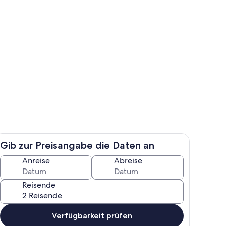
ch
Jachthafen
Gib zur Preisangabe die Daten an
h
Strand
Anreise
Abreise
Reisende
Verfügbarkeit prüfen