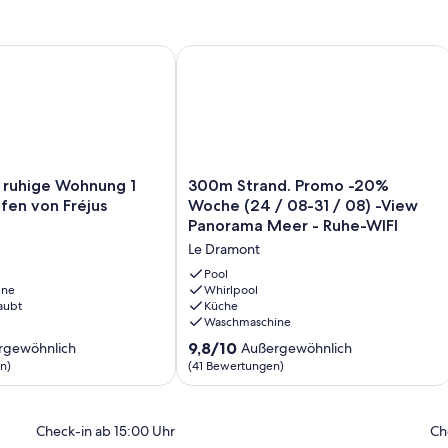
 viele Wanderwege im Wald oder entlang der Küste,
rkt im Laufe des Jahres können Sie entlang der Gehwege zum
ol / Parkplatz, direkter Zugang zum Strand.
uhige Wohnung 1 mm vom Hafen von Fréjus entfernt
300m Strand. Promo -20% Woche (24 
nge und lustige Aktivitäten und Roc d'Azur im Oktober).
300m
 ruhige Wohnung 1
300m Strand. Promo -20%
Strand.
en von Fréjus
Woche (24 / 08-31 / 08) -View
Promo
Panorama Meer - Ruhe-WIFI
-20%
Le Dramont
Woche
(24
Pool
ine
/
Whirlpool
aubt
Küche
08-
Waschmaschine
31
/
9.8
9,8/10
rgewöhnlich
Außergewöhnlich
08)
von
n)
(41 Bewertungen)
-
10,
View
ich,
Außergewöhnlich,
Panorama
(41
Check-in ab 15:00 Uhr
Ch
Meer
)
Bewertungen)