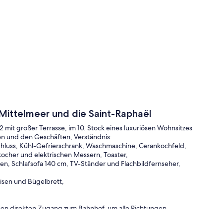
 Mittelmeer und die Saint-Raphaël
 mit großer Terrasse, im 10. Stock eines luxuriösen Wohnsitzes
n und den Geschäften, Verständnis:
schluss, Kühl-Gefrierschrank, Waschmaschine, Cerankochfeld,
kocher und elektrischen Messern, Toaster,
, Schlafsofa 140 cm, TV-Ständer und Flachbildfernseher,
isen und Bügelbrett,
Ihnen direkten Zugang zum Bahnhof, um alle Richtungen.
ns-Inseln ...