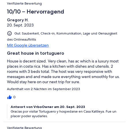
Verifizierte Bewertung
10/10 – Hervorragend
Gregory H.
20. Sept. 2023
Gut: Sauberkeit, Check-in, Kommunikation, Lage und Genauigkeit
des Onlineauftritts
Mit Google übersetzen
Great house in tortuguero
House is decent sized. Very clean, has ac which is a luxury most
places in costa rica. Has a kitchen with dishes and utensils. 2
rooms with 3 beds total. The host was very responsive with
messages and and made sure everything went smoothly for us.
Would stay here on our next trip for sure.
Aufenthalt von 2 Nächten im September 2023
0
Antwort von VrboOwner am 20. Sept. 2023
Gracias por visitar Tortuguero y hospedarse en Casa Kattleya. Fue un
placer poder ayudarles.
Verifizierte Bewertung