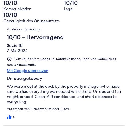
Bewertung
Gästebewertungen
10/10
10/10
8
eine
Hervorragend
von
haben
-
Bewertung
Kommunikation
Lage
6
eine
10/10
Gut
von
-
Bewertung
4
Genauigkeit des Onlineauftritts
Okay
von
Bewertungen
-
Verifizierte Bewertung
2
Schlecht
-
10/10 – Hervorragend
Ungenügend
Suzie B.
7. Mai 2024
Gut: Sauberkeit, Check-in, Kommunikation, Lage und Genauigkeit
des Onlineauftritts
Mit Google übersetzen
Unique getaway
We were meet at the dock by the property manager who made
sure we had everything we needed while there. Unique and fun
neighborhood. Clean, AIR conditioned, and short distances to
everything.
Aufenthalt von 2 Nächten im April 2024
0