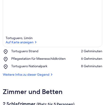
Tortuguero, Limón
Auf Karte anzeigen
Place,
Tortuguero Strand
‪2 Gehminuten‬
Tortuguero
Auf Karte anzeigen
Place,
Pflegestation für Meeresschildkröten
‪6 Gehminuten‬
Strand
Pflegestation
Place,
Tortuguero Nationalpark
‪8 Gehminuten‬
für
Tortuguero
Meeresschildkröten
Nationalpark
Weitere Infos zu dieser Gegend
Zimmer und Betten
2 Schlafzimmer
(Platz für 5 Personen)