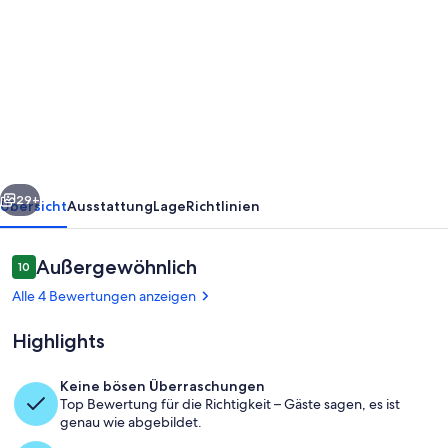
von
Casa
Kattleya,
Ubicada
en
el
Centro
rück
Weiter
de
29+
Übersicht
Ausstattung
Lage
Richtlinien
Tortuguero,
a
Bewertungen
Außergewöhnlich
10
10 von 10.
Pocos
Alle 4 Bewertungen anzeigen
Metros
Highlights
de
la
Keine bösen Überraschungen
Playa
Top Bewertung für die Richtigkeit – Gäste sagen, es ist
Lobby
genau wie abgebildet.