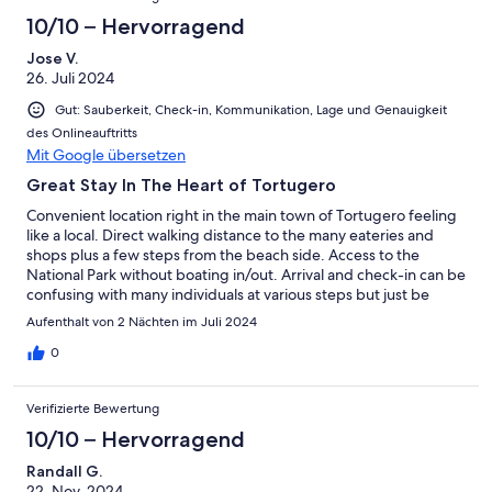
10/10 – Hervorragend
Jose V.
26. Juli 2024
Gut: Sauberkeit, Check-in, Kommunikation, Lage und Genauigkeit
des Onlineauftritts
Mit Google übersetzen
Great Stay In The Heart of Tortugero
Convenient location right in the main town of Tortugero feeling
like a local. Direct walking distance to the many eateries and
shops plus a few steps from the beach side. Access to the
National Park without boating in/out. Arrival and check-in can be
confusing with many individuals at various steps but just be
ready to tell them where you’re staying and who you’re looking
Aufenthalt von 2 Nächten im Juli 2024
for. Quaint home is well equipped and all the comforts as
described.
0
Verifizierte Bewertung
10/10 – Hervorragend
Randall G.
22. Nov. 2024