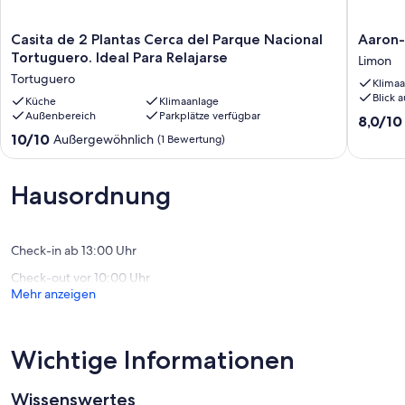
Casita
Aaron-
Casita de 2 Plantas Cerca del Parque Nacional
Aaron-
de
Tortugu
Tortuguero. Ideal Para Relajarse
Limon
2
Hütten
Tortuguero
Klimaa
Plantas
und
Blick 
Cerca
Küche
Klimaanlage
Touren
Außenbereich
Parkplätze verfügbar
del
Limon
8.0
8,0/10
Parque
von
10.0
10/10
Außergewöhnlich
(1 Bewertung)
Nacional
10,
von
Tortuguero.
Sehr
10,
Ideal
gut,
Außergewöhnlich,
Hausordnung
Para
(1
(1
Relajarse
Bewertu
Bewertung)
Tortuguero
Check-in ab 13:00 Uhr
Check-out vor 10:00 Uhr
Mehr anzeigen
Wichtige Informationen
Wissenswertes