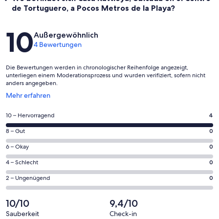
de Tortuguero, a Pocos Metros de la Playa?
Bewertungen
10
Außergewöhnlich
4 Bewertungen
Die Bewertungen werden in chronologischer Reihenfolge angezeigt,
unterliegen einem Moderationsprozess und wurden verifiziert, sofern nicht
anders angegeben.
Wird
Mehr erfahren
in
einem
4
10 – Hervorragend
4
neuen
von
Fenster
0
8 – Gut
0
insgesamt
geöffnet
von
4
0
6 – Okay
0
insgesamt
Gästebewertungen
von
4
0
4 – Schlecht
0
haben
insgesamt
Gästebewertungen
von
eine
4
0
2 – Ungenügend
0
haben
insgesamt
Bewertung
Gästebewertungen
von
eine
4
von
haben
insgesamt
10/10
9,4/10
Bewertung
Gästebewertungen
10
eine
4
von
haben
Sauberkeit
Check-in
-