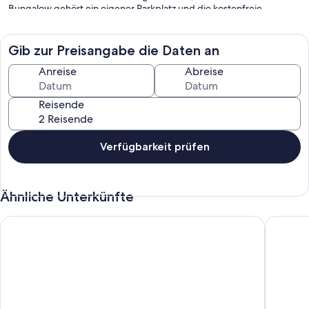
Bungalow gehört ein eigener Parkplatz und die kostenfreie
Nutzung des WLANs.
Gib zur Preisangabe die Daten an
Anreise
Abreise
Reisende
Verfügbarkeit prüfen
Ähnliche Unterkünfte
Spacious 4 bedroom Townhouse with garden - 12 MIN. TO C
Geräumi