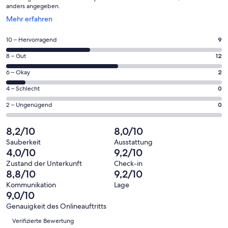
anders angegeben.
Wird
Mehr erfahren
in
einem
9
10 – Hervorragend
9
neuen
von
Fenster
12
8 – Gut
12
insgesamt
geöffnet
von
23
2
6 – Okay
2
insgesamt
Gästebewertungen
von
23
0
4 – Schlecht
0
haben
insgesamt
Gästebewertungen
von
eine
23
0
2 – Ungenügend
0
haben
insgesamt
Bewertung
Gästebewertungen
von
eine
23
von
haben
insgesamt
8,2/10
8,0/10
Bewertung
Gästebewertungen
10
eine
23
von
haben
Sauberkeit
Ausstattung
-
Bewertung
Gästebewertungen
4,0/10
9,2/10
8
eine
Hervorragend
von
haben
-
Bewertung
Zustand der Unterkunft
Check-in
6
eine
8,8/10
9,2/10
Gut
von
-
Bewertung
4
Kommunikation
Lage
Okay
von
9,0/10
-
2
Schlecht
Genauigkeit des Onlineauftritts
-
Bewertungen
Verifizierte Bewertung
Ungenügend