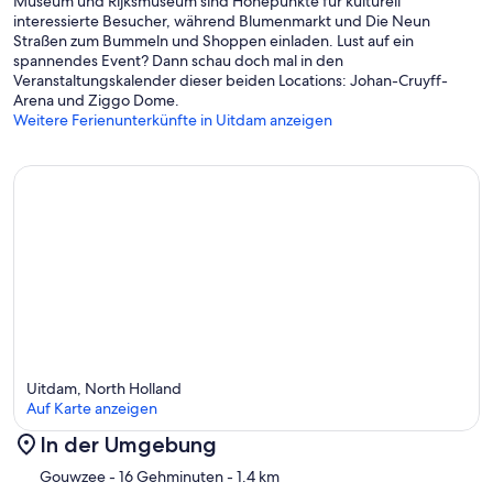
Museum und Rijksmuseum sind Höhepunkte für kulturell
interessierte Besucher, während Blumenmarkt und Die Neun
Straßen zum Bummeln und Shoppen einladen. Lust auf ein
spannendes Event? Dann schau doch mal in den
Veranstaltungskalender dieser beiden Locations: Johan-Cruyff-
Arena und Ziggo Dome.
Weitere Ferienunterkünfte in Uitdam anzeigen
Uitdam, North Holland
Auf Karte anzeigen
In der Umgebung
Karte
Gouwzee
- 16 Gehminuten
- 1.4 km