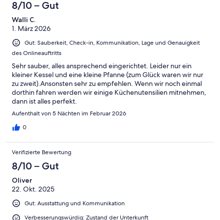
bring your own bed linens. We paid for linens.
8/10 – Gut
Walli C.
1. März 2026
Gut: Sauberkeit, Check-in, Kommunikation, Lage und Genauigkeit
des Onlineauftritts
Sehr sauber, alles ansprechend eingerichtet. Leider nur ein
kleiner Kessel und eine kleine Pfanne (zum Glück waren wir nur
zu zweit).Ansonsten sehr zu empfehlen. Wenn wir noch einmal
dorthin fahren werden wir einige Küchenutensilien mitnehmen,
dann ist alles perfekt.
Aufenthalt von 5 Nächten im Februar 2026
0
Verifizierte Bewertung
8/10 – Gut
Oliver
22. Okt. 2025
Gut: Ausstattung und Kommunikation
Verbesserungswürdig: Zustand der Unterkunft