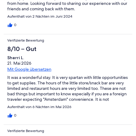
from home. Looking forward to sharing our experience with our
friends and coming back with them.
Aufenthalt von 2 Nächten im Juni 2024
0
Verifizierte Bewertung
8/10 – Gut
Sherri L.
21. Mai 2026
Mit Google übersetzen
It was a wonderful stay. It is very spartan with little opportunities
to get supplies. The hours of the little store/snack bar are very
limited and restaurant hours are very limited too. These are not
bad things but important to know especially if you are a foreign
traveler expecting "Amsterdam" convenience. It is not
Amsterdam of course. We didn't realize just how far from a
Aufenthalt von 6 Nächten im Mai 2026
"typical" town we would be. Again we had no issues and
adapted quickly. Think "camping" weekend away with family
0
where you would pack everything you need in terms of food.
They're is a kettle, stove, small refrigerator, dishwasher and
Verifizierte Bewertung
cooking pans and utensils and dishes. You may even need to