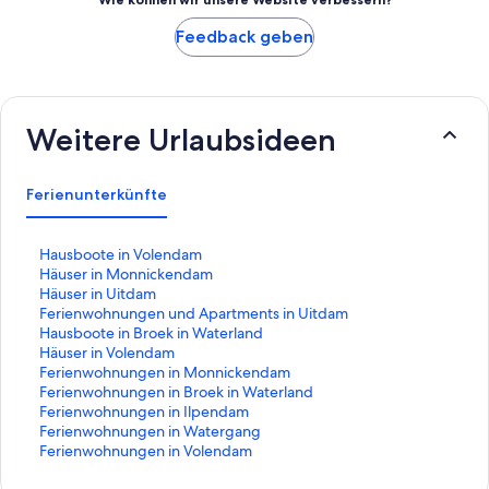
Feedback geben
Weitere Urlaubsideen
Ferienunterkünfte
L
Hausboote in Volendam
i
L
Häuser in Monnickendam
n
i
L
Häuser in Uitdam
k
n
i
L
Ferienwohnungen und Apartments in Uitdam
,
k
n
i
L
Hausboote in Broek in Waterland
d
,
k
n
i
L
Häuser in Volendam
e
d
,
k
n
i
L
Ferienwohnungen in Monnickendam
r
e
d
,
k
n
i
L
Ferienwohnungen in Broek in Waterland
d
r
e
d
,
k
n
i
L
Ferienwohnungen in Ilpendam
i
d
r
e
d
,
k
n
i
L
Ferienwohnungen in Watergang
e
i
d
r
e
d
,
k
n
i
L
Ferienwohnungen in Volendam
f
e
i
d
r
e
d
,
k
n
i