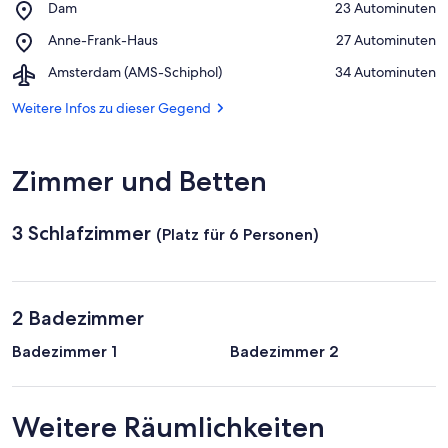
Place,
Dam
‪23 Autominuten‬
Dam
Place,
Anne-Frank-Haus
‪27 Autominuten‬
Anne-
Airport,
Amsterdam (AMS-Schiphol)
‪34 Autominuten‬
Frank-
Amsterdam
Haus
(AMS-
Weitere Infos zu dieser Gegend
Schiphol)
Zimmer und Betten
3 Schlafzimmer
(Platz für 6 Personen)
2 Badezimmer
Badezimmer 1
Badezimmer 2
Weitere Räumlichkeiten