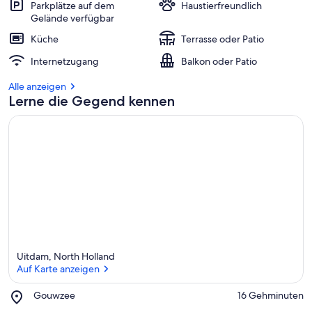
Parkplätze auf dem
Haustierfreundlich
Gelände verfügbar
Küche
Terrasse oder Patio
Internetzugang
Balkon oder Patio
Alle anzeigen
Lerne die Gegend kennen
Uitdam, North Holland
Auf Karte anzeigen
Place,
Gouwzee
‪16 Gehminuten‬
Gouwzee
Auf Karte anzeigen