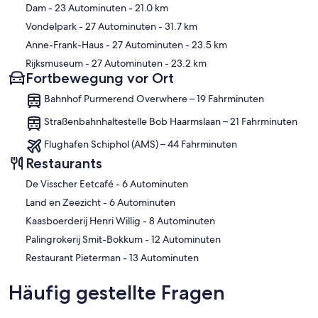
Dam
- 23 Autominuten
- 21.0 km
Vondelpark
- 27 Autominuten
- 31.7 km
Anne-Frank-Haus
- 27 Autominuten
- 23.5 km
Rijksmuseum
- 27 Autominuten
- 23.2 km
Fortbewegung vor Ort
Bahnhof Purmerend Overwhere – 19 Fahrminuten
Straßenbahnhaltestelle Bob Haarmslaan – 21 Fahrminuten
Flughafen Schiphol (AMS) – 44 Fahrminuten
Restaurants
‪De Visscher Eetcafé - ‬6 Autominuten
‪Land en Zeezicht - ‬6 Autominuten
‪Kaasboerderij Henri Willig - ‬8 Autominuten
‪Palingrokerij Smit-Bokkum - ‬12 Autominuten
‪Restaurant Pieterman - ‬13 Autominuten
Häufig gestellte Fragen