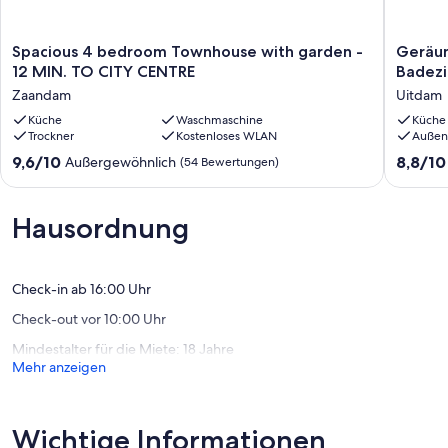
Spacious
Geräum
Spacious 4 bedroom Townhouse with garden -
Geräum
4
Wohnu
12 MIN. TO CITY CENTRE
Badez
bedroom
mit
Zaandam
Uitdam
Townhouse
3
with
Küche
Waschmaschine
Schlafz
Küche
Trockner
Kostenloses WLAN
Außen
garden
3
-
Badezi
9.6
8.8
9,6/10
8,8/10
Außergewöhnlich
(54 Bewertungen)
12
und
von
von
MIN.
Glasver
10,
10,
TO
Uitdam
Außergewöhnlich,
Hervorr
Hausordnung
CITY
(54
(6
CENTRE
Bewertungen)
Bewert
Zaandam
Check-in ab 16:00 Uhr
Check-out vor 10:00 Uhr
Mindestalter für die Miete: 18 Jahre
Mehr anzeigen
Wichtige Informationen