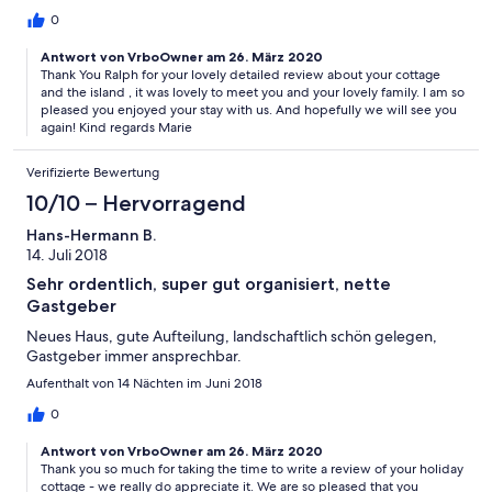
haben. Die Lage ist für Selbstversorgung hervorragend, zwei
0
sehr große Supermärkte sowie ein Drogeriemarkt befinden sich
fußläufig in 5 Minuten Entfernung. Auch die nächste
Antwort von VrboOwner am 26. März 2020
Thank You Ralph for your lovely detailed review about your cottage
Bushaltestelle zu Fahrten nach St. Peter Port oder in den Westen
and the island , it was lovely to meet you and your lovely family. I am so
der Insel ist buchstäblich vor der Haustür (100 m). Einziges
pleased you enjoyed your stay with us. And hopefully we will see you
Manko bei der Lage: Ellingham Cottage befindet sich genau
again! Kind regards Marie
unter der Einflugschneise des kleinen lokalen Flughafens.
Nachts ist Flugverbot, der erste Flieger kommt morgens um 7
Verifizierte Bewertung
Uhr, für uns einzig störend war der Betrieb abends bis 20 Uhr
(ca. alle 30 Minuten ein Flieger), wenn wir beim Abendessen auf
10/10 – Hervorragend
der Terasse saßen. Die nächste Bademöglichkeit ist Fermain Bay.
Hans-Hermann B.
Am besten mit dem Fahrrad zu erreichen, aber Achtung: Es
14. Juli 2018
geht steil bergab zum Kiesstrand! Ansonsten empfehlen wir
eher die Buchten an der Westküste, die sehr schön sandig und
Sehr ordentlich, super gut organisiert, nette
flach abfallend sind (Fahrzeit mit Fahrrad ca. 40 Minuten auf
Gastgeber
ruhigen Nebenstraßen). Bei der Selbstverpflegung empfehle
ich in Bezug auf Gemüse auf die Privatangebote zu achten, die
Neues Haus, gute Aufteilung, landschaftlich schön gelegen,
vor vielen Häusern in großen Holzkästen angeboten werden.
Gastgeber immer ansprechbar.
Diese sind qualitativ sehr gut und häufig preisgünstiger als im
Aufenthalt von 14 Nächten im Juni 2018
Supermarkt! Auch beim Ellingham Cottage wird Gemüse
angeboten, wir haben dies häufig genutzt und waren sehr
0
zufrieden. Weiterhin empfehle ich die Anmietung von
Antwort von VrboOwner am 26. März 2020
Fahrrädern bei GoGuernsey. Wir hatten die Fahrräder für zwei
Thank you so much for taking the time to write a review of your holiday
Wochen und haben diese intensiv genutzt. Abseits der
cottage - we really do appreciate it. We are so pleased that you