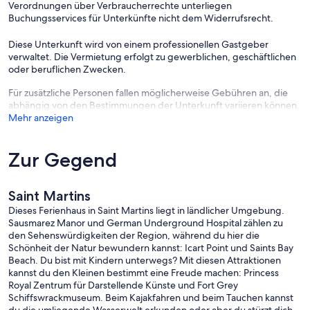
Verordnungen über Verbraucherrechte unterliegen
Das Garden Terrace Cottage befindet sich auf der Rückseite des
Buchungsservices für Unterkünfte nicht dem Widerrufsrecht.
Ellingham-Komplexes und verfügt über einen privaten,
ummauerten Innenhof mit Blick auf den großen Garten hinter dem
Diese Unterkunft wird von einem professionellen Gastgeber
Haus. Das Courtyard Terrace Cottage verfügt über einen privaten
verwaltet. Die Vermietung erfolgt zu gewerblichen, geschäftlichen
Garten, der vom hellen und geräumigen Wohnzimmer aus
oder beruflichen Zwecken.
zugänglich ist. Ihnen wird eines dieser Cottages zugewiesen.
Für zusätzliche Personen fallen möglicherweise Gebühren an, die
abhängig von den Bestimmungen der Unterkunft variieren können.
Mehr anzeigen
Zur Gegend
Saint Martins
Dieses Ferienhaus in Saint Martins liegt in ländlicher Umgebung.
Sausmarez Manor und German Underground Hospital zählen zu
den Sehenswürdigkeiten der Region, während du hier die
Schönheit der Natur bewundern kannst: Icart Point und Saints Bay
Beach. Du bist mit Kindern unterwegs? Mit diesen Attraktionen
kannst du den Kleinen bestimmt eine Freude machen: Princess
Royal Zentrum für Darstellende Künste und Fort Grey
Schiffswrackmuseum. Beim Kajakfahren und beim Tauchen kannst