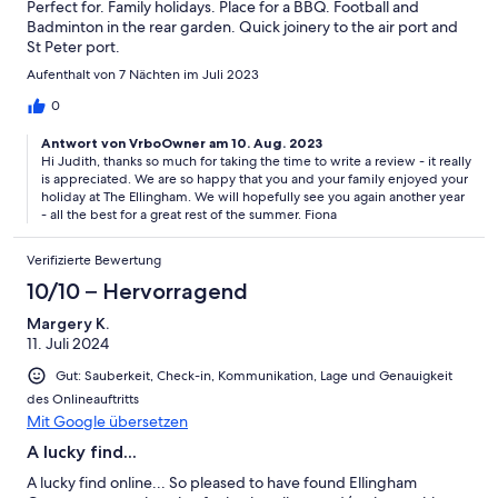
Perfect for. Family holidays. Place for a BBQ. Football and
Badminton in the rear garden. Quick joinery to the air port and
St Peter port.
Aufenthalt von 7 Nächten im Juli 2023
0
Antwort von VrboOwner am 10. Aug. 2023
Hi Judith, thanks so much for taking the time to write a review - it really
is appreciated. We are so happy that you and your family enjoyed your
holiday at The Ellingham. We will hopefully see you again another year
- all the best for a great rest of the summer. Fiona
Verifizierte Bewertung
10/10 – Hervorragend
Margery K.
11. Juli 2024
Gut: Sauberkeit, Check-in, Kommunikation, Lage und Genauigkeit
des Onlineauftritts
Mit Google übersetzen
A lucky find...
A lucky find online... So pleased to have found Ellingham