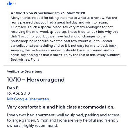
cottage spruce up as advertised but these would be my only
0
negative comments. Guernsey has beautiful beaches and a very
Antwort von VrboOwner am 26. März 2020
varied coastline so if you enjoy walking it makes a perfect break.
Many thanks indeed for taking the time to write us a review. We are
We'll definitely be back.
really pleased that you had a great holiday and wish to return.
Guernsey is such a special place. My very many apologies for not
receiving the mid-week spruce-up. I have tried to look into why this
didn't occur for you, but we have had a lot of changes to the
housekeeping schedule over the past few weeks due to Condor
cancellations/rescheduling and so it is not easy for me to track back.
Anyway, the mid-week spruce-up should have happened and so
again, my apologies that it didn't. Enjoy the rest of this lovely Autumn!
Best wishes, Fiona
Verifizierte Bewertung
10/10 – Hervorragend
Deb F.
16. Apr. 2018
Mit Google übersetzen
Very comfortable and high class accommodation.
Lovely two bed apartment, well equipped, parking and access
to large garden. Simon and Fiona are very helpful and friendly
owners. Highly recommend.