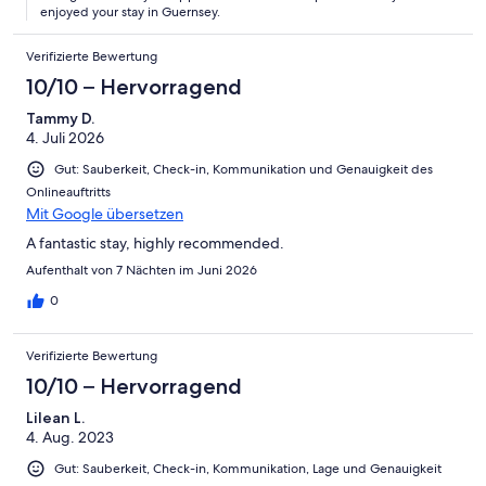
Hauptstraßen kann man wunderschön Fahrrad fahren, alle
enjoyed your stay in Guernsey.
Nebenstraßen sind asphaltiert. Einen Helm bekommt man vom
Fahrradverleih, die auch im Falle einer Panne so schnell wie
Verifizierte Bewertung
möglich Ersatzräder stellen. Weiterhin biete GoGuernsey Kajak
fahren und Coastering an, wir haben beides gemacht und
10/10 – Hervorragend
insbesondere Coastering hat uns sehr gut gefallen. Also, viel
Spaß auf Guernsey! Ach ja, letzter Tip: An einem schönen
Tammy D.
Sonnentag unbedingt mit der Familie zum Baden auf die kleine
4. Juli 2026
vorgelagerte Insel Herm mit dem Schiff fahren (Herm Trident,
Gut: Sauberkeit, Check-in, Kommunikation und Genauigkeit des
für vierköpfige Familie ca. 50 GBP), Badesachen und
Onlineauftritts
Selbstverpflegung einpacken und an der Shell Beach einen
Mit Google übersetzen
wunderschönen Strand genießen!
A fantastic stay, highly recommended.
Aufenthalt von 7 Nächten im Juni 2026
0
Verifizierte Bewertung
10/10 – Hervorragend
Lilean L.
4. Aug. 2023
Gut: Sauberkeit, Check-in, Kommunikation, Lage und Genauigkeit