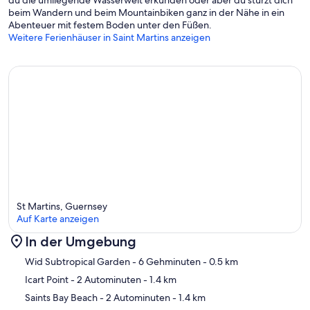
du die umliegende Wasserwelt erkunden oder aber du stürzt dich
beim Wandern und beim Mountainbiken ganz in der Nähe in ein
Abenteuer mit festem Boden unter den Füßen.
Weitere Ferienhäuser in Saint Martins anzeigen
St Martins, Guernsey
Auf Karte anzeigen
In der Umgebung
Karte
Wid Subtropical Garden
- 6 Gehminuten
- 0.5 km
Icart Point
- 2 Autominuten
- 1.4 km
Saints Bay Beach
- 2 Autominuten
- 1.4 km