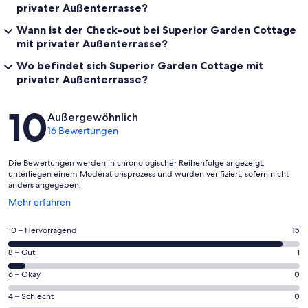
privater Außenterrasse?
Wann ist der Check-out bei Superior Garden Cottage
mit privater Außenterrasse?
Wo befindet sich Superior Garden Cottage mit
privater Außenterrasse?
Bewertungen
10
Außergewöhnlich
16 Bewertungen
Die Bewertungen werden in chronologischer Reihenfolge angezeigt,
unterliegen einem Moderationsprozess und wurden verifiziert, sofern nicht
anders angegeben.
Wird
Mehr erfahren
in
einem
15
10 – Hervorragend
15
neuen
von
Fenster
1
8 – Gut
1
insgesamt
geöffnet
von
16
0
6 – Okay
0
insgesamt
Gästebewertungen
von
16
0
4 – Schlecht
0
haben
insgesamt