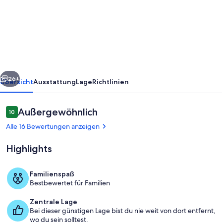
Garden
Cottage
mit
privater
Außenterrasse
rück
Weiter
26+
Übersicht
Ausstattung
Lage
Richtlinien
Bewertungen
Außergewöhnlich
10
10 von 10.
Alle 16 Bewertungen anzeigen
Highlights
Familienspaß
Bestbewertet für Familien
Unterkunftsgelände
Zentrale Lage
Bei dieser günstigen Lage bist du nie weit von dort entfernt,
wo du sein solltest.