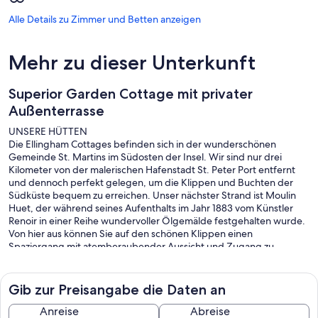
Alle Details zu Zimmer und Betten anzeigen
Mehr zu dieser Unterkunft
Superior Garden Cottage mit privater
Außenterrasse
UNSERE HÜTTEN
Die Ellingham Cottages befinden sich in der wunderschönen
Gemeinde St. Martins im Südosten der Insel. Wir sind nur drei
Kilometer von der malerischen Hafenstadt St. Peter Port entfernt
und dennoch perfekt gelegen, um die Klippen und Buchten der
Südküste bequem zu erreichen. Unser nächster Strand ist Moulin
Huet, der während seines Aufenthalts im Jahr 1883 vom Künstler
Renoir in einer Reihe wundervoller Ölgemälde festgehalten wurde.
Von hier aus können Sie auf den schönen Klippen einen
Spaziergang mit atemberaubender Aussicht und Zugang zu
zahlreichen anderen Buchten unternehmen.
Es gibt auch eine Auswahl an großartigen Restaurants, Bars,
Gib zur Preisangabe die Daten an
Geschäften und Supermärkten in unmittelbarer Nähe der Ellingham
Cottages. Die Busverbindung ist nur wenige Gehminuten entfernt
Anreise
Abreise