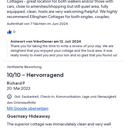
Cottages - great location for both walkers and/or those with
cars, close to amenities/shopping but still quiet area, fully
equipped, clean, hosts are very welcoming/helpful. We highly
recommend Ellingham Cottages for both singles, couples,
families.
Aufenthalt von 7 Nächten im Juni 2024
0
Antwort von VrboOwner am 12. Juli 2024
Thank you for taking the time to write a review of your stay. We are
delighted that you enjoyed your cottage and the local area. It was
really lovely to meet you and your son and so glad that you found us!
Verifizierte Bewertung
10/10 – Hervorragend
Richard P.
20. Mai 2023
Gut: Sauberkeit, Check-in, Kommunikation, Lage und Genauigkeit
des Onlineauftritts
Mit Google übersetzen
Guernsey Hideaway
The superior cottage was immaculately clean and very well