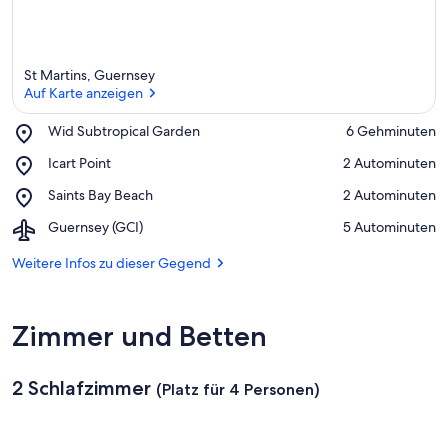
St Martins, Guernsey
Auf Karte anzeigen
Place,
Wid Subtropical Garden
‪6 Gehminuten‬
Wid
Auf Karte anzeigen
Place,
Icart Point
‪2 Autominuten‬
Subtropical
Icart
Garden
Place,
Saints Bay Beach
‪2 Autominuten‬
Point
Saints
Airport,
Guernsey (GCI)
‪5 Autominuten‬
Bay
Guernsey
Beach
(GCI)
Weitere Infos zu dieser Gegend
Zimmer und Betten
2 Schlafzimmer
(Platz für 4 Personen)