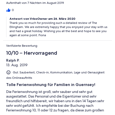
standard and superior cottages as most of them had a sitting
Aufenthalt von 7 Nächten im August 2019
area which was accessed through the entrance door.) Looking
over the main garden was pleasant and would be a bonus for
0
families with younger children as they could watch them play
Antwort von VrboOwner am 26. März 2020
There is a football post, a toddler slide, a rabbit hutch and
Thank you so much for providing such a detailed review of The
barbecues in the garden which is completely flat so great for
Ellingham. We are extremely happy that you enjoyed your stay with us
running around in. I would recommend the cottages as a quiet
and had a great holiday. Wishing you all the best and hope to see you
home from home, with local shops in easy walking distance and
again at some point. Fiona
bus stops in easy reach. If you are taking a ferry to one of the
other islands it is a good idea to take the bus as long stay
Verifizierte Bewertung
parking is difficult in St Peter Port.
10/10 – Hervorragend
Ralph P.
13. Aug. 2019
Gut: Sauberkeit, Check-in, Kommunikation, Lage und Genauigkeit
des Onlineauftritts
Tolle Ferienwohnung für Familien in Guernsey!
Die Ferienwohnung ist groß, sehr sauber und sehr gut
ausgestattet. Das Personal und die Eigentümer sind sehr
freundlich und hilfsbereit, wir haben uns in den 14 Tagen sehr
sehr wohl gefühlt. Ich empfehle bei der Buchung nach
Ferienwohnung 10, 11 oder 12 zu fragen, da diese zum großen
rückwärtigen Garten rausgehen und damit abends Sonne