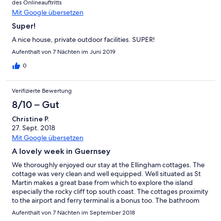
des Onlineauftritts
Mit Google übersetzen
Super!
A nice house, private outdoor facilities. SUPER!
Aufenthalt von 7 Nächten im Juni 2019
0
Verifizierte Bewertung
8/10 – Gut
Christine P.
27. Sept. 2018
Mit Google übersetzen
A lovely week in Guernsey
We thoroughly enjoyed our stay at the Ellingham cottages. The
cottage was very clean and well equipped. Well situated as St
Martin makes a great base from which to explore the island
especially the rocky cliff top south coast. The cottages proximity
to the airport and ferry terminal is a bonus too. The bathroom
being downstairs in our cottage could be a slight drawback to
Aufenthalt von 7 Nächten im September 2018
the elderly or young families and we didn't get the midweek