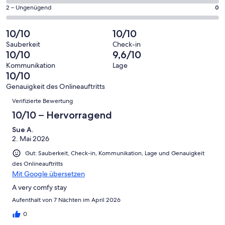
Gästebewertungen
von
eine
16
0
2 – Ungenügend
0
haben
insgesamt
Bewertung
Gästebewertungen
von
eine
16
von
haben
insgesamt
10/10
10/10
Bewertung
Gästebewertungen
10
eine
16
von
haben
Sauberkeit
Check-in
-
Bewertung
Gästebewertungen
10/10
9,6/10
8
eine
Hervorragend
von
haben
-
Bewertung
Kommunikation
Lage
6
eine
10/10
Gut
von
-
Bewertung
4
Genauigkeit des Onlineauftritts
Okay
von
Bewertungen
-
Verifizierte Bewertung
2
Schlecht
-
10/10 – Hervorragend
Ungenügend
Sue A.
2. Mai 2026
Gut: Sauberkeit, Check-in, Kommunikation, Lage und Genauigkeit
des Onlineauftritts
Mit Google übersetzen
A very comfy stay
Aufenthalt von 7 Nächten im April 2026
0