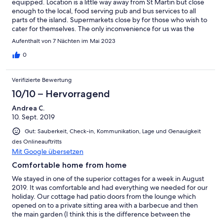
equipped. Location is a little way away from St Martin but close
enough to the local, food serving pub and bus services to all
parts of the island. Supermarkets close by for those who wish to
cater for themselves. The only inconvenience for us was the
bathroom being downstairs but it was no more than this. The
Aufenthalt von 7 Nächten im Mai 2023
week we stayed was extremely quiet leading to excellent sleep
on a first class bed. All in all would recommend for two adult and
0
two kids, four adults would be a bit tight unless very good
friends!
Verifizierte Bewertung
10/10 – Hervorragend
Andrea C.
10. Sept. 2019
Gut: Sauberkeit, Check-in, Kommunikation, Lage und Genauigkeit
des Onlineauftritts
Mit Google übersetzen
Comfortable home from home
We stayed in one of the superior cottages for a week in August
2019. It was comfortable and had everything we needed for our
holiday. Our cottage had patio doors from the lounge which
opened on to a private sitting area with a barbecue and then
the main garden (I think this is the difference between the