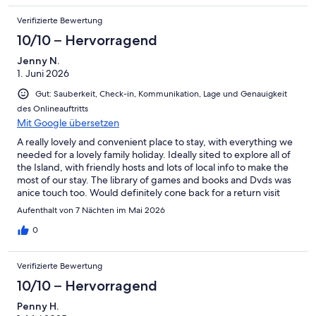
Verifizierte Bewertung
10/10 – Hervorragend
Jenny N.
1. Juni 2026
Gut: Sauberkeit, Check-in, Kommunikation, Lage und Genauigkeit
des Onlineauftritts
Mit Google übersetzen
A really lovely and convenient place to stay, with everything we
needed for a lovely family holiday. Ideally sited to explore all of
the Island, with friendly hosts and lots of local info to make the
most of our stay. The library of games and books and Dvds was
anice touch too. Would definitely cone back for a return visit
Aufenthalt von 7 Nächten im Mai 2026
0
Verifizierte Bewertung
10/10 – Hervorragend
Penny H.