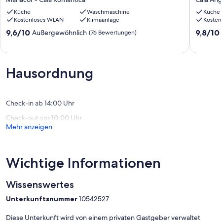
ebene
ANGUIL
Gehminuten
Küche
Waschmaschine
BALCO
Küche
Kostenloses WLAN
Klimaanlage
Koste
von
Cala
einer
Anguila
9.6
9.8
9,6/10
9,8/10
Außergewöhnlich
(76 Bewertungen)
der
von
von
schönsten
10,
10,
Buchten
Außergewöhnlich,
Außerge
Mallorcas
(76
(35
Hausordnung
Manacor
Bewertungen)
Bewert
-
Cala
Romantica
Check-in ab 14:00 Uhr
Check-out vor 10:00 Uhr
Mehr anzeigen
Wichtige Informationen
Wissenswertes
Unterkunftsnummer
10542527
Diese Unterkunft wird von einem privaten Gastgeber verwaltet