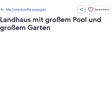
Alle Unterkünfte anzeigen
Speichern
Landhaus mit großem Pool und
großem Garten
Fotogalerie
von
Landhaus