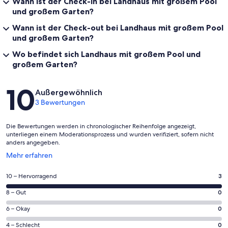
Wann ist der Check-in bei Landhaus mit großem Pool
und großem Garten?
Wann ist der Check-out bei Landhaus mit großem Pool
und großem Garten?
Wo befindet sich Landhaus mit großem Pool und
großem Garten?
Bewertungen
10
Außergewöhnlich
3 Bewertungen
Die Bewertungen werden in chronologischer Reihenfolge angezeigt,
unterliegen einem Moderationsprozess und wurden verifiziert, sofern nicht
anders angegeben.
Wird
Mehr erfahren
in
einem
3
10 – Hervorragend
3
neuen
von
Fenster
0
8 – Gut
0
insgesamt
geöffnet
von
3
0
6 – Okay
0
insgesamt
Gästebewertungen
von
3
0
4 – Schlecht
0