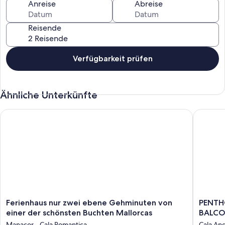
Anreise
Abreise
Reisende
Verfügbarkeit prüfen
Ähnliche Unterkünfte
Ferienhaus nur zwei ebene Gehminuten von einer der schöns
PENTHO
Ferienhaus
PENTH
Ferienhaus nur zwei ebene Gehminuten von
PENTH
nur
APART
einer der schönsten Buchten Mallorcas
BALC
zwei
CALA
Manacor - Cala Romantica
Cala Ang