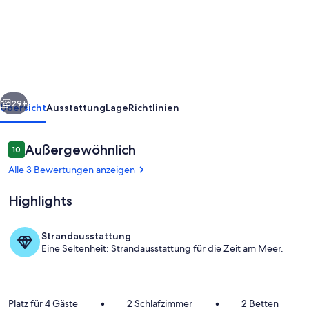
mit
großem
Pool
und
großem
rück
Weiter
Garten
29+
Übersicht
Ausstattung
Lage
Richtlinien
Bewertungen
Außergewöhnlich
10
10 von 10.
Alle 3 Bewertungen anzeigen
Highlights
Strandausstattung
Eine Seltenheit: Strandausstattung für die Zeit am Meer.
Pool
Platz für 4 Gäste
•
2 Schlafzimmer
•
2 Betten