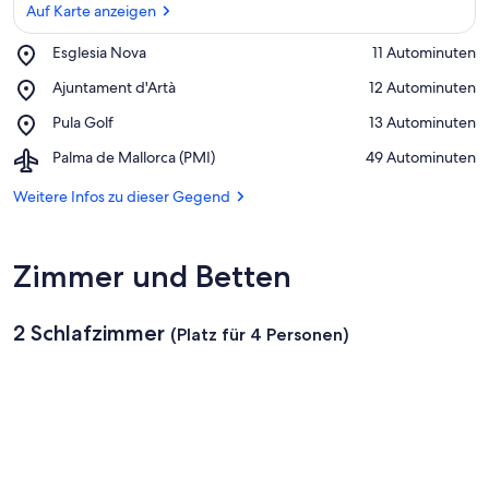
Auf Karte anzeigen
Place,
Esglesia Nova
‪11 Autominuten‬
Esglesia
Auf Karte anzeigen
Place,
Ajuntament d'Artà
‪12 Autominuten‬
Nova
Ajuntament
Place,
Pula Golf
‪13 Autominuten‬
d'Artà
Pula
Airport,
Palma de Mallorca (PMI)
‪49 Autominuten‬
Golf
Palma
de
Weitere Infos zu dieser Gegend
Mallorca
(PMI)
Zimmer und Betten
2 Schlafzimmer
(Platz für 4 Personen)