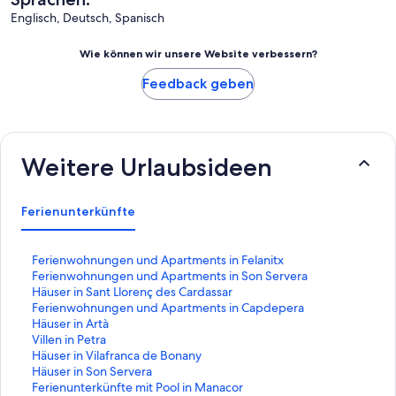
Englisch, Deutsch, Spanisch
Wie können wir unsere Website verbessern?
Feedback geben
Weitere Urlaubsideen
Ferienunterkünfte
L
Ferienwohnungen und Apartments in Felanitx
i
L
Ferienwohnungen und Apartments in Son Servera
n
i
L
Häuser in Sant Llorenç des Cardassar
k
n
i
L
Ferienwohnungen und Apartments in Capdepera
,
k
n
i
L
Häuser in Artà
d
,
k
n
i
L
Villen in Petra
e
d
,
k
n
i
L
Häuser in Vilafranca de Bonany
r
e
d
,
k
n
i
L
Häuser in Son Servera
d
r
e
d
,
k
n
i
L
Ferienunterkünfte mit Pool in Manacor