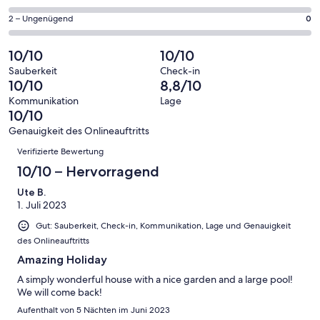
haben
insgesamt
Gästebewertungen
von
eine
3
0
2 – Ungenügend
0
haben
insgesamt
Bewertung
Gästebewertungen
von
eine
3
von
haben
insgesamt
10/10
10/10
Bewertung
Gästebewertungen
10
eine
3
von
haben
Sauberkeit
Check-in
-
Bewertung
Gästebewertungen
10/10
8,8/10
8
eine
Hervorragend
von
haben
-
Bewertung
Kommunikation
Lage
6
eine
10/10
Gut
von
-
Bewertung
4
Genauigkeit des Onlineauftritts
Okay
von
Bewertungen
-
Verifizierte Bewertung
2
Schlecht
-
10/10 – Hervorragend
Ungenügend
Ute B.
1. Juli 2023
Gut: Sauberkeit, Check-in, Kommunikation, Lage und Genauigkeit
des Onlineauftritts
Amazing Holiday
A simply wonderful house with a nice garden and a large pool!
We will come back!
Aufenthalt von 5 Nächten im Juni 2023