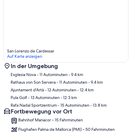
San Lorenzo de Cardessar
Auf Karte anzeigen
In der Umgebung
Karte
Esglesia Nova
- 11 Autominuten
- 9.4 km
Rathaus von Son Servera
- 11 Autominuten
- 9.4 km
Ajuntament d'Artà
- 12 Autominuten
- 12.4 km
Pula Golf
- 13 Autominuten
- 12.3 km
Rafa Nadal Sportzentrum
- 15 Autominuten
- 13.8 km
Fortbewegung vor Ort
Bahnhof Manacor – 15 Fahrminuten
Flughafen Palma de Mallorca (PMI) – 50 Fahrminuten