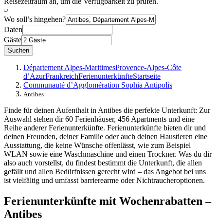
Reisezeitraum an, um die Verfügbarkeit zu prüfen.
Wo soll’s hingehen?
Daten
Gäste
Suchen
Département Alpes-Maritimes
Provence-Alpes-Côte
d’Azur
Frankreich
Ferienunterkünfte
Startseite
Communauté d’Agglomération Sophia Antipolis
Antibes
Finde für deinen Aufenthalt in Antibes die perfekte Unterkunft: Zur
Auswahl stehen dir 60 Ferienhäuser, 456 Apartments und eine
Reihe anderer Ferienunterkünfte. Ferienunterkünfte bieten dir und
deinen Freunden, deiner Familie oder auch deinen Haustieren eine
Ausstattung, die keine Wünsche offenlässt, wie zum Beispiel
WLAN sowie eine Waschmaschine und einen Trockner. Was du dir
also auch vorstellst, du findest bestimmt die Unterkunft, die allen
gefällt und allen Bedürfnissen gerecht wird – das Angebot bei uns
ist vielfältig und umfasst barrierearme oder Nichtraucheroptionen.
Ferienunterkünfte mit Wochenrabatten –
Antibes