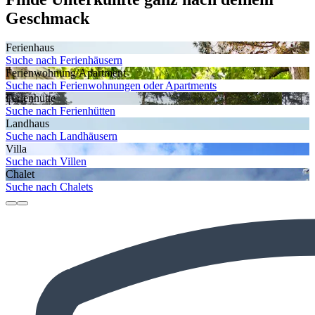
Geschmack
Ferienhaus
Suche nach Ferienhäusern
Ferienwohnung/Apartment
Suche nach Ferienwohnungen oder Apartments
Ferienhütte
Suche nach Ferienhütten
Landhaus
Suche nach Landhäusern
Villa
Suche nach Villen
Chalet
Suche nach Chalets