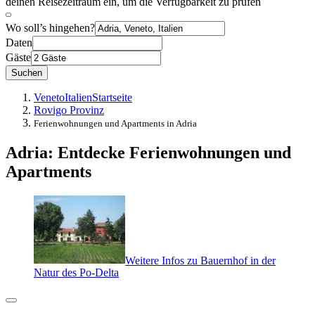
deinen Reisezeitraum ein, um die Verfügbarkeit zu prüfen
Wo soll’s hingehen?
Daten
Gäste
Suchen
Veneto
Italien
Startseite
Rovigo Provinz
Ferienwohnungen und Apartments in Adria
Adria: Entdecke Ferienwohnungen und
Apartments
Weitere Infos zu Bauernhof in der
Natur des Po-Delta