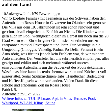
auf dem Land
10
Außergewöhnlich
79 Bewertungen
Wir (5 köpfige Familie) mit Teenagern aus der Schweiz haben den
Aufenthalt im Roses House in Cavarzere im Oktober sehr genossen.
Die Villa aus dem 19. Jahrhundert ist sehr schön renoviert und
geschmackvoll eingerichtet. Es fehlt an Nichts. Die Kinder waren
gern auch im Pool, wenngleich dieser im Herbst nur noch um die 20
Grad warm war. Ein sehr guter Ort um sich zu erholen uns zu
entspannen mit viel Privatsphäre und Platz. Für Ausflüge in die
Umgebung (Chioggia, Venedig, Padua, Po-Delta, Ferrara) ist ein
Auto nötig, was für uns jedoch kein Problem war, da wir mit dem
Auto anreisten. Der Vermieter hat uns sehr herzlich empfangen, alles
gezeigt und erklärt und sich mehrmals während unseres
einwöchigen Aufenthalts um die Sauberkeit des Pools gekümmert.
Waschmaschine kann kostenlos benutzt werden und Küche ist voll
ausgestattet. Sogar Spülmaschinen-Tabs, Handtücher, Badetücher
und Kaffee-Kapseln waren vorhanden. Vielen Dank für diese
schöne und erholsame Zeit im Roses House!
Patrick S.
Aufenthalt im Okt. 2022
Weitere Infos zu TULIP Luxus-Apt. in Villa, Terrasse, Pool,
Whirlpool, WLAN, Klima, Sauna