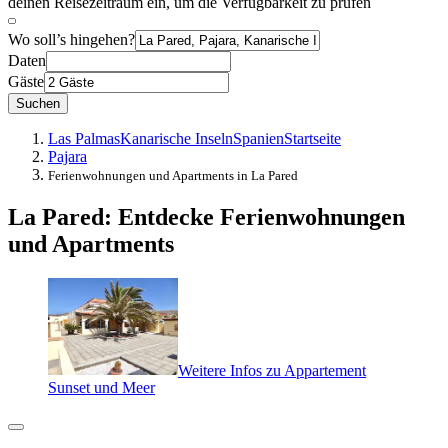
deinen Reisezeitraum ein, um die Verfügbarkeit zu prüfen
Wo soll’s hingehen?
Daten
Gäste
Suchen
Las Palmas
Kanarische Inseln
Spanien
Startseite
Pajara
Ferienwohnungen und Apartments in La Pared
La Pared: Entdecke Ferienwohnungen
und Apartments
Weitere Infos zu Appartement
Sunset und Meer