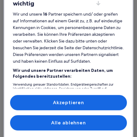
wichtig
Wir und unsere
16
Partner speichern und/ oder greifen
auf Informationen auf einem Gerät zu, z.B. auf eindeutige
Kennungen in Cookies, um personenbezogene Daten zu
Aiguebelette-le-Lac
verarbeiten. Sie können Ihre Präferenzen akzeptieren
Wohnmobile und Wohnwagen in Lac d'Aiguebelette
oder verwalten. Klicken Sie dazu bitte unten oder
Lac d'Aiguebelette: Entdecke
besuchen Sie jederzeit die Seite der Datenschutzrichtlinie.
Wohnmobile und Wohnwagen
Diese Präferenzen werden unseren Partnern signalisiert
und haben keinen Einfluss auf Surfdaten.
Weitere Infos zu Huttopia Lac d'Aiguebelette
Weitere I
Wir und unsere Partner verarbeiten Daten, um
Folgendes bereitzustellen:
Verwendung genauer Standortdaten. Endgeräteeigenschaften zur
Identifikation aktiv abfragen. Speichern von oder Zugriff auf
Informationen auf einem Endgerät. Personalisierte Werbung und
Inhalte, Messung von Werbeleistung und der Performance von Inhalten,
Zielgruppenforschung sowie Entwicklung und Verbesserung von
Akzeptieren
Angeboten.
Liste der Partner (Lieferanten)
Alle ablehnen