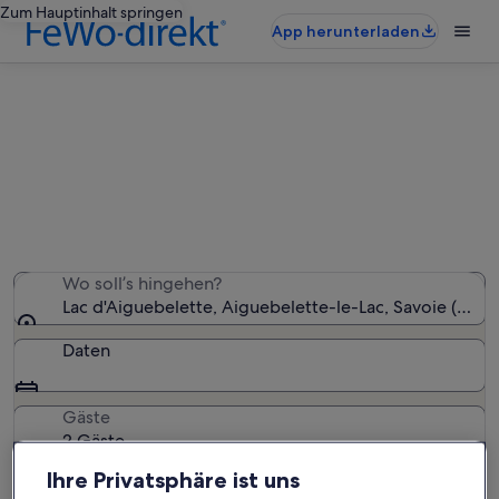
Zum Hauptinhalt springen
App herunterladen
Finde Wohnmobile und Wohnwagen
nahe Lac d'Aiguebelette
Wir haben 22 Wohnmobile und Wohnwagen gefunden –
gib deinen Reisezeitraum ein, um die Verfügbarkeit zu
prüfen
Wo soll’s hingehen?
Lac d'Aiguebelette, Aiguebelette-le-Lac, Savoie (Dépa
Daten
Gäste
2 Gäste
Ihre Privatsphäre ist uns
Suchen