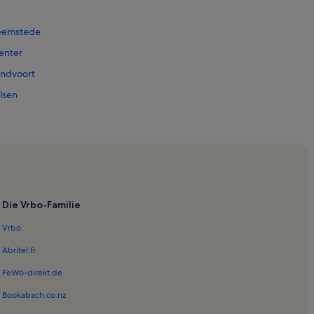
eemstede
enter
ndvoort
lsen
loemendaal
oomhuis
oom Haus
Die Vrbo-Familie
andvoort
Vrbo
Abritel.fr
Zandvoort
FeWo-direkt.de
rk
Bookabach.co.nz
hedrale