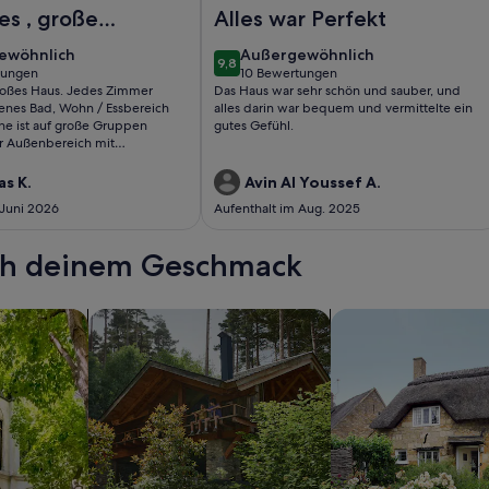
15 m Innenpool und Sauna
rienhaus mit Whirlpool in Noordwijk
Foto von Balistyle Gästehaus im Wa
les , großes
Alles war Perfekt
edes Zimmer
ewöhnlich
außergewöhnlich
ewöhnlich
Außergewöhnlich
9,8
ein eigenes
9,8 von 10
tungen
10 Bewertungen
(10
 großes Haus. Jedes Zimmer
Das Haus war sehr schön und sauber, und
hn /
ungen)
bewertungen)
genes Bad, Wohn / Essbereich
alles darin war bequem und vermittelte ein
...
he ist auf große Gruppen
gutes Gefühl.
r Außenbereich mit
 Whirlpool, Sauna, Tischtennis
nd diversen Sitzgelegenheiten
as K.
Avin Al Youssef A.
 Juni 2026
Aufenthalt im Aug. 2025
ach deinem Geschmack
wohnungen oder Apartments
Suche nach Ferienhütten
Suche nach Landhäu