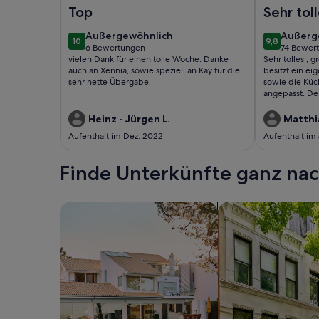
Foto von Luxuriöse 450 m² große Ferienvilla mit 
Foto von Fe
Top
Sehr tol
Haus. J
außergewöhnlich
außerg
Außergewöhnlich
Außerg
10
9,8
besitzt 
10 von 10
9,8 von 10
6 Bewertungen
74 Bewer
(6
(74
vielen Dank für einen tolle Woche. Danke
Sehr tolles ,
Bad, Wo
bewertungen)
bewert
auch an Xennia, sowie speziell an Kay für die
besitzt ein ei
Essberei 
sehr nette Übergabe.
sowie die Küc
angepasst. De
Schwimmteich,
, Trampolin u
Heinz - Jürgen L.
Matthi
ein Traum
Aufenthalt im Dez. 2022
Aufenthalt im
Finde Unterkünfte ganz n
Suche nach Ferienhäusern
Suche nach Ferien