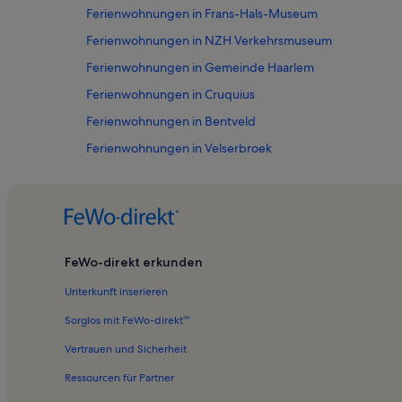
Ferienwohnungen in Frans-Hals-Museum
Ferienwohnungen in NZH Verkehrsmuseum
Ferienwohnungen in Gemeinde Haarlem
Ferienwohnungen in Cruquius
Ferienwohnungen in Bentveld
Ferienwohnungen in Velserbroek
Ferienwohnungen in Proveniershuis
Ferienwohnungen in Zwaanshoek
Ferienwohnungen in Linnaeushof
Ferienwohnungen in Toneelschuur
FeWo-direkt erkunden
Ferienwohnungen in Stadhuis
Unterkunft inserieren
Ferienwohnungen in Rathaus
Sorglos mit FeWo-direkt™
Ferienwohnungen in Bennebroek
Vertrauen und Sicherheit
Ferienwohnungen in Beinsdorp
Ressourcen für Partner
Ferienwohnungen in Overveen