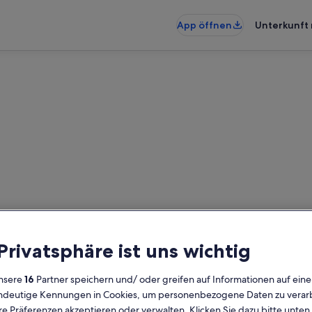
App öffnen
Unterkunft 
voort: Ferienunterkünfte mit
fte mit Pool gefunden – gib dein
 Privatsphäre ist uns wichtig
Verfügbarkeit zu prüfen
nsere
16
Partner speichern und/ oder greifen auf Informationen auf ein
Daten
G
eindeutige Kennungen in Cookies, um personenbezogene Daten zu verarb
2 
e Präferenzen akzeptieren oder verwalten. Klicken Sie dazu bitte unten