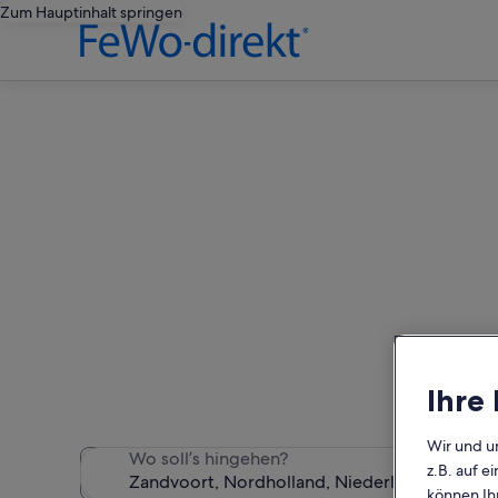
Zum Hauptinhalt springen
Zand
Wir haben 33 Ferienunterkün
Ihre
Wir und u
Wo soll’s hingehen?
z.B. auf 
können Ihr