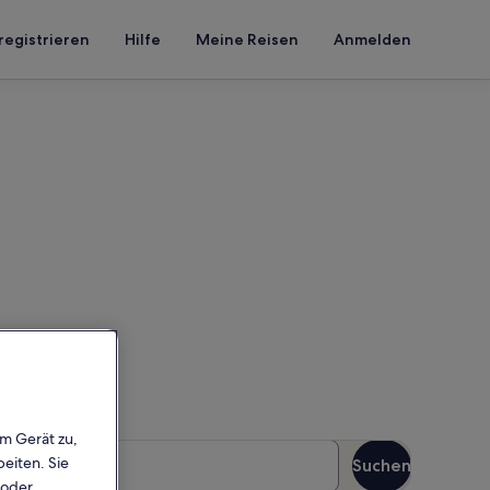
registrieren
Hilfe
Meine Reisen
Anmelden
 Pool
en Reisezeitraum ein, um die
em Gerät zu,
äste
eiten. Sie
Suchen
Gäste
 oder