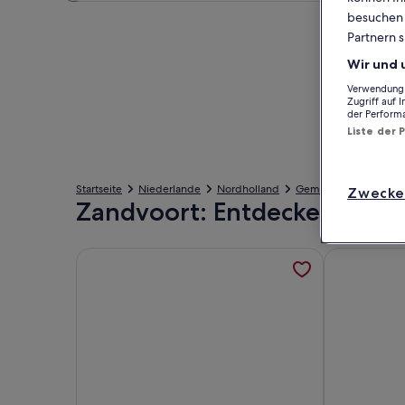
besuchen S
Partnern s
Wir und 
Verwendung g
Zugriff auf 
der Perform
Liste der 
Startseite
Niederlande
Nordholland
Gemeinde Zandvoort
Zwecke
Zandvoort: Entdecke Ferien
Weitere Informationen zu Luxuriöse und nachhalti
Weitere Info