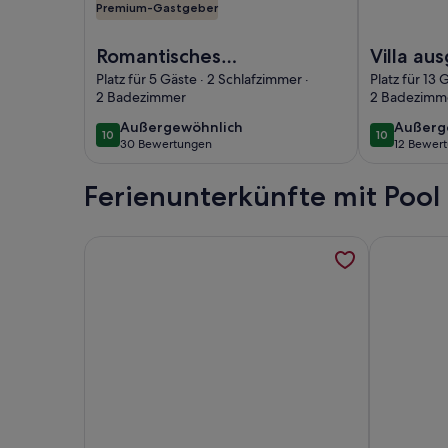
Premium-Gastgeber
Foto von Romantisches Altstadthaus mit eigenem
Foto von Vil
Romantisches
Villa au
Altstadthaus mit
das bes
Platz für 5 Gäste · 2 Schlafzimmer ·
Platz für 13 
2 Badezimmer
2 Badezimm
eigenem Pool und
Ferienha
schönem Garten
kroatisc
außergewöhnlich
außerg
Außergewöhnlich
Außerg
10
10
10 von 10
10 von 10
30 Bewertungen
12 Bewer
(30
(12
bewertungen)
bewert
Ferienunterkünfte mit Pool
Weitere Informationen zu Nice apartment in Murt
Weitere In