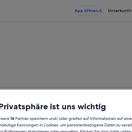
App öffnen
Unterkunft 
r Insel: Ferienunterkünfte mi
künfte mit Pool gefunden – gib de
 Privatsphäre ist uns wichtig
die Verfügbarkeit zu prüfen
nsere
16
Partner speichern und/ oder greifen auf Informationen auf ein
Daten
G
eindeutige Kennungen in Cookies, um personenbezogene Daten zu verarb
2 
e Präferenzen akzeptieren oder verwalten. Klicken Sie dazu bitte unten