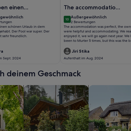
eautiful home in Jezera
Foto von Schönes Haus mit 3 Sch
ben einen
The accommodation
 Urlaub in
was perfect, the
gewöhnlich
außergewöhnlich
gewöhnlich
Außergewöhnlich
10
rienhaus
owners were helpful
10 von 10
rtungen
2 Bewertungen
(2
inen schönen Urlaub in dem
The accommodation was perfect, the own
.
and accommodating.
tungen)
bewertungen)
gehabt. Der Pool war super. Der
were helpful and accommodating. We rea
t sehr freundlich.
enjoyed it, we will go again next year. We
been to Murter 5 times, but this was the b
accommodation.
ra
Jiri Stika
im Sept. 2024
Aufenthalt im Aug. 2024
ach deinem Geschmack
wohnungen oder Apartments
Suche nach Ferienhütten
Suche nach Landhäu