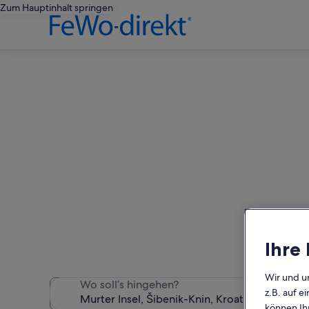
Zum Hauptinhalt springen
Murte
Wir haben 968 Ferienunter
Ihre
Wir und u
Wo soll’s hingehen?
z.B. auf 
können Ihr