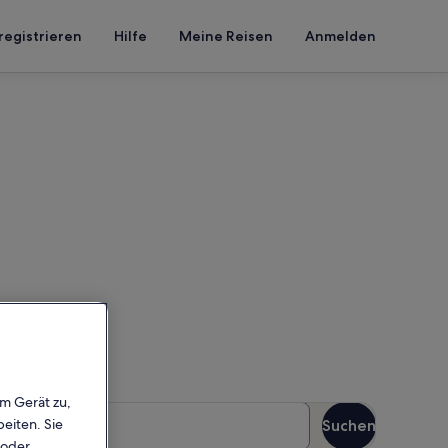
registrieren
Hilfe
Meine Reisen
Anmelden
t Pool
inen Reisezeitraum ein, um
em Gerät zu,
äste
eiten. Sie
Suchen
Gäste
 oder