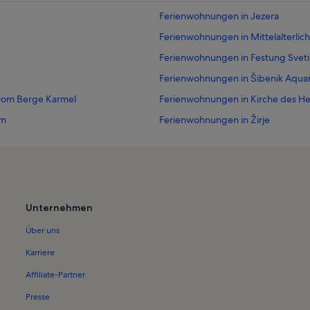
Ferienwohnungen in Jezera
Ferienwohnungen in Mittelalterlic
Ferienwohnungen in Festung Sveti
Ferienwohnungen in Šibenik Aqua
 vom Berge Karmel
Ferienwohnungen in Kirche des He
um
Ferienwohnungen in Žirje
Ferienwohnungen in Kornati-Insel
Ferienwohnungen in Altstadt von Š
Ferienwohnungen in Tijesno
Ferienwohnungen in Kirche Uspen
Unternehmen
Ferienwohnungen in Grad
Über uns
Ferienwohnungen in Raslina
Karriere
Ferienwohnungen in Sonković
Affiliate-Partner
Ferienwohnungen in Kakan
Presse
Ferienwohnungen in Dazlina