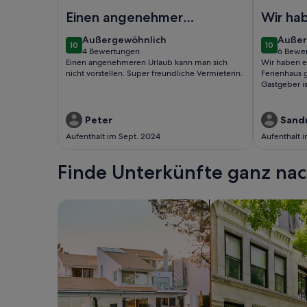
Foto von Nice apartment in Murter
Foto von B
Einen angenehmeren
Wir ha
Urlaub kann man sich
schönen
außergewöhnlich
außer
Außergewöhnlich
Außer
10
10
nicht vorstellen.
dem Fe
10 von 10
10 von 10
4 Bewertungen
6 Bewe
(4
(6
Einen angenehmeren Urlaub kann man sich
Wir haben e
gehabt
bewertungen)
bewer
nicht vorstellen. Super freundliche Vermieterin.
Ferienhaus 
Gastgeber is
Peter
Sand
Aufenthalt im Sept. 2024
Aufenthalt 
Finde Unterkünfte ganz n
Suche nach Ferienhäusern
Suche nach Ferien