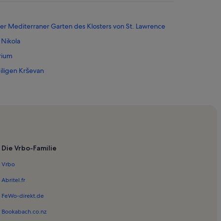
her Mediterraner Garten des Klosters von St. Lawrence
 Nikola
rium
iligen Krševan
n
ibenik
ie Bogomatere
Die Vrbo-Familie
Vrbo
Abritel.fr
FeWo-direkt.de
Bookabach.co.nz