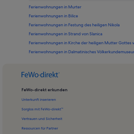
Ferienwohnungen in Murter
Ferienwohnungen in Bilice
Ferienwohnungen in Festung des heiligen Nikola
Ferienwohnungen in Strand von Slanica
Ferienwohnungen in Kirche der heiligen Mutter Gottes
Ferienwohnungen in Dalmatinisches Völkerkundemuse
Ferienwohnungen in Plišac
Ferienwohnungen in Šibenik-Knin
Ferienwohnungen in Bunari-Museum
Ferienwohnungen in Inselchen Vrtlac
FeWo-direkt erkunden
Ferienwohnungen in Kathedrale St. Jakob
Unterkunft inserieren
Ferienwohnungen in Bribir
Sorglos mit FeWo-direkt™
Ferienwohnungen in Betina
Vertrauen und Sicherheit
Ferienwohnungen in Bićine
Ressourcen für Partner
Ferienwohnungen in Prvić