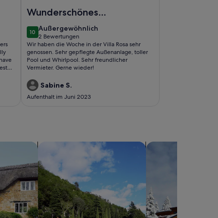
lafzimmern in.
Foto von Die Villa Roza Murter - 4 Schlafzimmer, 3 Bad
Wunderschönes
Ferienhaus
außergewöhnlich
Außergewöhnlich
10
10 von 10
2 Bewertungen
(2
ers
Wir haben die Woche in der Villa Rosa sehr
bewertungen)
lly
genossen. Sehr gepflegte Außenanlage, toller
 have
Pool und Whirlpool. Sehr freundlicher
est
Vermieter. Gerne wieder!
Sabine S.
Aufenthalt im Juni 2023
sern
Suche nach Villen
Suche nach Chalets