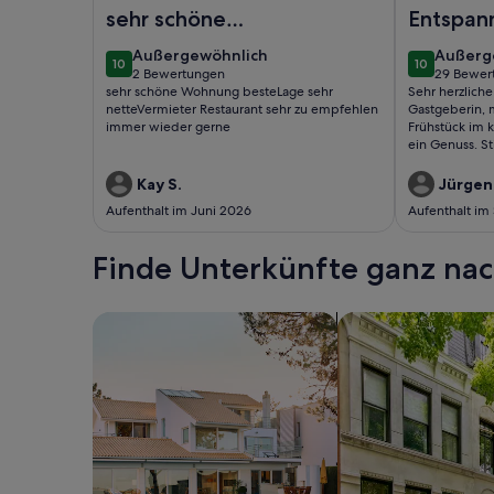
Foto von 1-Zimmer-Ferienwohnung mit Terrasse P
Foto von Vac
sehr schöne
Entspan
Wohnung
außergewöhnlich
außerg
Außergewöhnlich
Außerg
10
10
besteLage sehr
10 von 10
10 von 10
2 Bewertungen
29 Bewer
(2
(29
sehr schöne Wohnung besteLage sehr
Sehr herzlich
netteVermieter ...
bewertungen)
bewert
netteVermieter Restaurant sehr zu empfehlen
Gastgeberin, m
immer wieder gerne
Frühstück im k
ein Genuss. St
bequemes Sit
gut für abend
Kay S.
Jürgen
viele schöne
Aufenthalt im Juni 2026
Aufenthalt im
Ausflugsmögli
länger geblieb
Finde Unterkünfte ganz n
Suche nach Ferienhäusern
Suche nach Ferien