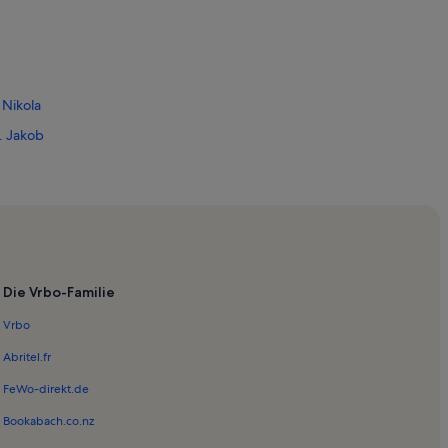
 Nikola
. Jakob
Kornati
Die Vrbo-Familie
e
Vrbo
ibenik
Abritel.fr
irche
FeWo-direkt.de
Bookabach.co.nz