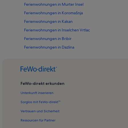
Ferienwohnungen in Murter Insel
Ferienwohnungen in Koromašnja
Ferienwohnungen in Kakan
Ferienwohnungen in Inselchen Vrtlac
Ferienwohnungen in Bribir
Ferienwohnungen in Dazlina
Ferienwohnungen in Bilice
Ferienwohnungen in Šibenik
Ferienwohnungen in Grad
Ferienwohnungen in Festung Barone
FeWo-direkt erkunden
Ferienwohnungen in Prvić
Unterkunft inserieren
Ferienwohnungen in Cista Velika
Sorglos mit FeWo-direkt™
Ferienwohnungen in Bunari-Museum
Vertrauen und Sicherheit
Ferienwohnungen in Murter
Ressourcen für Partner
Ferienwohnungen in Murter Hafen