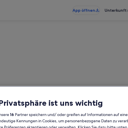
App öffnen
Unterkunft 
ungen und Apartments nahe S
nungen und Apartments gefunden 
 Privatsphäre ist uns wichtig
ein, um die Verfügbarkeit zu prüfe
nsere
16
Partner speichern und/ oder greifen auf Informationen auf ein
Daten
G
eindeutige Kennungen in Cookies, um personenbezogene Daten zu verarb
2 
e Präferenzen akzeptieren oder verwalten. Klicken Sie dazu bitte unten