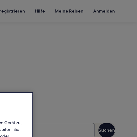
registrieren
Hilfe
Meine Reisen
Anmelden
trand von Slanica
– gib deinen Reisezeitraum
n
em Gerät zu,
äste
eiten. Sie
Suchen
Gäste
 oder