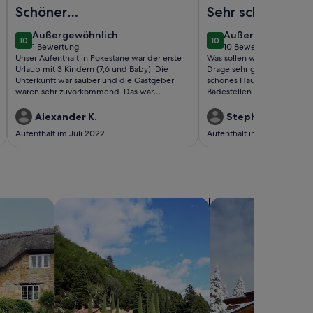
una - Zuhause in der Ferne
Foto von Ferienwohnung in Pakoštane mit Terrasse, Klimaa
Foto von Jasminka by
Schöner
Sehr schöner Ur
Familienurlaub
in Drage
außergewöhnlich
außergewöhnlich
Außergewöhnlich
Außergewöhnlich
10
10
10 von 10
10 von 10
1 Bewertung
10 Bewertungen
(1
(10
Unser Aufenthalt in Pokestane war der erste
Was sollen wir sagen. Uns ha
bewertung)
bewertungen)
Urlaub mit 3 Kindern (7,6 und Baby). Die
Drage sehr gut gefallen. Ne
Unterkunft war sauber und die Gastgeber
schönes Haus, schöne Umg
waren sehr zuvorkommend. Das war
Badestellen usw. es hat alle
bestimmt nicht der letzte Urlaub dort 😃👍
Alexander K.
Stephan R.
Aufenthalt im Juli 2022
Aufenthalt im Juli 2019
sern
Suche nach Villen
Suche nach Chalets