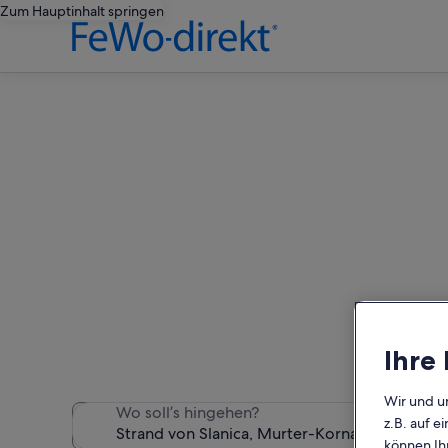
Zum Hauptinhalt springen
Finde Ferienwohn
Wir haben 1.277 Ferienwoh
Ihre
Wir und u
Wo soll’s hingehen?
z.B. auf 
können Ihr