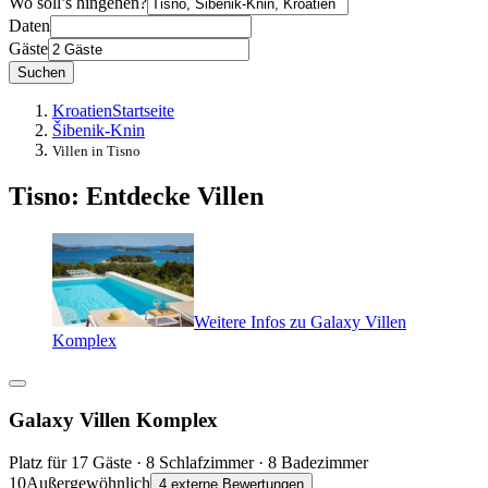
Wo soll’s hingehen?
Daten
Gäste
Suchen
Kroatien
Startseite
Šibenik-Knin
Villen in Tisno
Tisno: Entdecke Villen
Weitere Infos zu Galaxy Villen
Komplex
Galaxy Villen Komplex
Platz für 17 Gäste · 8 Schlafzimmer · 8 Badezimmer
10
Außergewöhnlich
4 externe Bewertungen