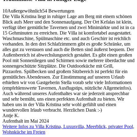
10
Außergewöhnlich
54 Bewertungen
Die Villa Kristina liegt in ruhiger Lage am Berg mit einem schönen
Blick aufs Meer und den Sonnenaufgang. Der Ort Kefalas ist klein,
verfügt über gemütliche Tavernen und zwei Minimärkte und ist in ca
15 Gehminuten zu erreichen. Die Villa ist komfortabel ausgestattet.
Waschmaschine, Spülmaschine etc. und auch Geschirr ist reichlich
vorhanden. In den drei Schlafzimmern gibt es große Schränke, um
alles gut zu verstauen und auch die Betten sind äußerst bequem. Der
Außenbereich ist abwechslungsreich gestaltet. Es gibt einen großen
Pool mit Sonnenliegen und Schirmen sowie mehrere überdachte und
sonnengeschützte Sitzplätze. Die Outdoorküche mit Grill,
Pizzaofen. Spülbecken und großem Sitzbereich ist perfekt für ein
gemütliches Abendessen. Zur Einstimmung auf unseren Urlaub
erhielten wir von Gastgeberin Stella vorab sehr viele Informationen
(empfehlenswerte Tavernen, Ausflugstips, nützliche Allgemeinfos).
Auch während unseres Aufenthaltes war sie jederzeit ansprechbar
und sehr bemüht, uns einen perfekten Aufenthalt zu bieten. Wir
haben uns in der Villa Kristina sehr wohl gefühlt und einen
wundervollen Irlaub verbracht. Herzlichen Dank :-)
Antje K.
Aufenthalt im Mai 2024
Weitere Infos zu Villa Kristina, Luxusvilla, Meerblick, privater Pool,
Wohnküche im Freien