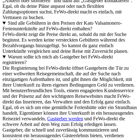
„Ändern oder stornieren" und dann auf „Gastgeber kontaktieren".
Egal, ob du deine Pläne anpasst oder nach flexiblen
Zahlungsoptionen suchst, FeWo-direkt macht es einfach, mit
Vertrauen zu buchen.
Sind alle Gebühren in den Preisen der Kato Valsamonero-
Ferienunterkünfte auf FeWo-direkt enthalten?
FeWo-direkt zeigt die Preise direkt an, sobald du mit der Suche
beginnst. Es werden keine versteckten Gebühren während des
Bezahlvorgangs hinzugefügt. So kannst du ganz einfach
Unterkünfte vergleichen und deine Reise mit Zuversicht planen.
Warum sollte ich mich als Gastgeber bei FeWo-direkt
registrieren?
Die Registrierung bei FeWo-direkt öffnet Gastgebern die Tür zu
einer weltweiten Reisegemeinschaft, die auf der Suche nach
einzigartigen Aufenthalten ist, und gibt ihnen die Möglichkeit, mit
ihrer Unterkunft zu ihren eigenen Bedingungen Geld zu verdienen.
Mit benutzerfreundlichen Tools, einem engagierten Kundenservice
und der Präsenz auf den wichtigsten Reisewebsites macht FeWo-
direkt das Inserieren, das Verwalten und den Erfolg ganz einfach.
Egal, ob es sich um eine gemütliche Ferienhütte oder ein Strandhaus
handelt, Eigentümer können ihre Unterkunft in ein herausragendes
Reiseziel verwandeln,
Gastgeber werden
und FeWo-direkt die
schwere Arbeit auf dem Weg zum Erfolg erledigen lassen.
Gastgeber, die schnell und zuverlässig kommunizieren und
konsistent ein herausragendes Gästeerlebnis bieten, verdienen