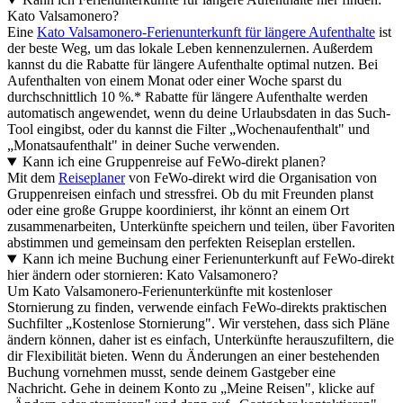
Kato Valsamonero?
Eine
Kato Valsamonero-Ferienunterkunft für längere Aufenthalte
ist
der beste Weg, um das lokale Leben kennenzulernen. Außerdem
kannst du die Rabatte für längere Aufenthalte optimal nutzen. Bei
Aufenthalten von einem Monat oder einer Woche sparst du
durchschnittlich 10 %.* Rabatte für längere Aufenthalte werden
automatisch angewendet, wenn du deine Urlaubsdaten in das Such-
Tool eingibst, oder du kannst die Filter „Wochenaufenthalt" und
„Monatsaufenthalt" in deiner Suche verwenden.
Kann ich eine Gruppenreise auf FeWo-direkt planen?
Mit dem
Reiseplaner
von FeWo-direkt wird die Organisation von
Gruppenreisen einfach und stressfrei. Ob du mit Freunden planst
oder eine große Gruppe koordinierst, ihr könnt an einem Ort
zusammenarbeiten, Unterkünfte speichern und teilen, über Favoriten
abstimmen und gemeinsam den perfekten Reiseplan erstellen.
Kann ich meine Buchung einer Ferienunterkunft auf FeWo-direkt
hier ändern oder stornieren: Kato Valsamonero?
Um Kato Valsamonero-Ferienunterkünfte mit kostenloser
Stornierung zu finden, verwende einfach FeWo-direkts praktischen
Suchfilter „Kostenlose Stornierung". Wir verstehen, dass sich Pläne
ändern können, daher ist es einfach, Unterkünfte herauszufiltern, die
dir Flexibilität bieten. Wenn du Änderungen an einer bestehenden
Buchung vornehmen musst, sende deinem Gastgeber eine
Nachricht. Gehe in deinem Konto zu „Meine Reisen", klicke auf