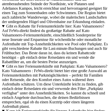
atemberaubenden Strände der Nordküste, wie Platanes und
Adelianos Kampos, leicht erreichbar und hervorragend geeignet für
einen Tag zum Sonnenbaden oder Schwimmen. Die Region bietet
auch zahlreiche Wanderwege, wobei die malerischen Landschaften
der umliegenden Hügel und Olivenhaine zur Erkundung einladen.
Gibt es Rabatte für Ferienunterkünfte hier: Kato Valsamonero?
Auf FeWo-direkt findest du großartige Rabatte auf Kato
Valsamonero-Ferienunterkünfte, einschließlich Sonderpreise für
neue Inserate und Ersparnisse für wöchentliche oder monatliche
Aufenthalte mit Top-Annehmlichkeiten wie Pool oder Parkplatz. Es
gibt verschiedene Rabatte für Last-minute-Buchungen und auch für
Frühbucher. Das Beste daran ist, dass du keinen Rabattcode
benötigst – gib einfach deine Reisedaten ein und wende die
Rabattfilter an, um die besten Preise anzuzeigen.
Gibt es hier Ferienunterkünfte mit Parkplatz: Kato Valsamonero?
Kato Valsamonero : FeWo-direkt bietet hier eine große Auswahl an
Ferienunterkünften mit Parkmöglichkeiten – perfekt für Familien
oder Reisende, die den Komfort eines Autos während ihres
Aufenthalts schätzen. Um diese Unterkünfte leicht zu finden, gib
einfach deine Reisedaten ein und verwende den Filter „Parkplatz
verfügbar" unter den Annehmlichkeiten. So kannst du schnell und
einfach Angebote durchsuchen, die deinen Bedürfnissen
entsprechen, egal ob du einen Kurztrip oder einen längeren
Aufenthalt planst.
Kann ich Ferienunterkünfte für längere Aufenthalte hier finden: