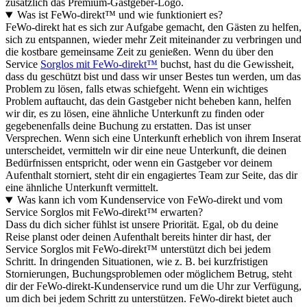
zusätzlich das Premium-Gastgeber-Logo.
Was ist FeWo-direkt™ und wie funktioniert es?
FeWo-direkt hat es sich zur Aufgabe gemacht, den Gästen zu helfen,
sich zu entspannen, wieder mehr Zeit miteinander zu verbringen und
die kostbare gemeinsame Zeit zu genießen. Wenn du über den
Service
Sorglos mit FeWo-direkt™
buchst, hast du die Gewissheit,
dass du geschützt bist und dass wir unser Bestes tun werden, um das
Problem zu lösen, falls etwas schiefgeht. Wenn ein wichtiges
Problem auftaucht, das dein Gastgeber nicht beheben kann, helfen
wir dir, es zu lösen, eine ähnliche Unterkunft zu finden oder
gegebenenfalls deine Buchung zu erstatten. Das ist unser
Versprechen. Wenn sich eine Unterkunft erheblich von ihrem Inserat
unterscheidet, vermitteln wir dir eine neue Unterkunft, die deinen
Bedürfnissen entspricht, oder wenn ein Gastgeber vor deinem
Aufenthalt storniert, steht dir ein engagiertes Team zur Seite, das dir
eine ähnliche Unterkunft vermittelt.
Was kann ich vom Kundenservice von FeWo-direkt und vom
Service Sorglos mit FeWo-direkt™ erwarten?
Dass du dich sicher fühlst ist unsere Priorität. Egal, ob du deine
Reise planst oder deinen Aufenthalt bereits hinter dir hast, der
Service Sorglos mit FeWo-direkt™ unterstützt dich bei jedem
Schritt. In dringenden Situationen, wie z. B. bei kurzfristigen
Stornierungen, Buchungsproblemen oder möglichem Betrug, steht
dir der FeWo-direkt-Kundenservice rund um die Uhr zur Verfügung,
um dich bei jedem Schritt zu unterstützen. FeWo-direkt bietet auch