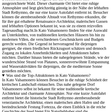
ausgezeichnete Wahl. Dieser charmante Ort bietet eine ruhige
Atmosphäre und liegt gleichzeitig günstig in der Nähe der lebhaften
Stadt Rethymno, die nur eine kurze Autofahrt entfernt ist. Besucher
können die atemberaubende Altstadt von Rethymno erkunden, die
für ihre gut erhaltene Renaissance-Architektur, malerischen Gassen
und lebhaften Optionen bekannt ist, was sie zu einem reizvollen
Tagesausflug macht.In Kato Valsamonero finden Sie eine Auswahl
an Unterkünften, von traditionellen kretischen Häusern bis hin zu
modernen Villen, die verschiedenen Geschmäckern und Budgets
gerecht werden. Die Gegend ist hervorragend für diejenigen
geeignet, die einen friedlichen Rückzugsort schätzen und dennoch
Zugang zu lokalen Annehmlichkeiten und Attraktionen haben
möchten. Darüber hinaus bieten die nahegelegenen Strände, wie der
wunderschöne Strand von Platanes, sonnenverwöhnte Entspannung
und Wasseraktivitäten für diejenigen, die die mediterrane Sonne
genießen möchten.
Was sind die Top-Attraktionen in Kato Valsamonero?
In Kato Valsamonero können Besucher in die ruhige Schönheit der
kretischen Landschaft eintauchen. Das nahe gelegene Dorf
Valsamonero selbst ist bekannt für seine traditionelle kretische
Architektur und charmante Atmosphäre. Nur eine kurze Autofahrt
entfernt bietet die historische Stadt Rethymno atemberaubende
venezianische Architektur, einen malerischen alten Hafen und die
beeindruckende Festung Fortezza, die einen Einblick in die reiche
Geschichte der Insel bietet.Für Naturliebhaber sind die