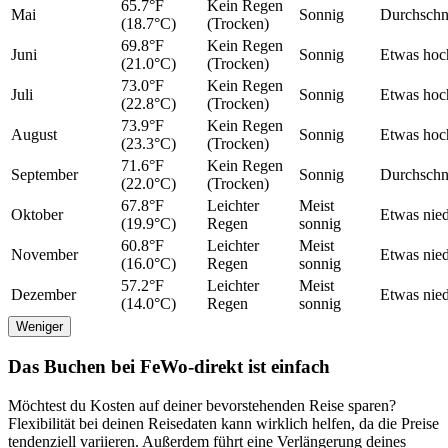
65.7°F
Kein Regen
Mai
Sonnig
Durchschni
(18.7°C)
(Trocken)
69.8°F
Kein Regen
Juni
Sonnig
Etwas hoc
(21.0°C)
(Trocken)
73.0°F
Kein Regen
Juli
Sonnig
Etwas hoc
(22.8°C)
(Trocken)
73.9°F
Kein Regen
August
Sonnig
Etwas hoc
(23.3°C)
(Trocken)
71.6°F
Kein Regen
September
Sonnig
Durchschni
(22.0°C)
(Trocken)
67.8°F
Leichter
Meist
Oktober
Etwas nied
(19.9°C)
Regen
sonnig
60.8°F
Leichter
Meist
November
Etwas nied
(16.0°C)
Regen
sonnig
57.2°F
Leichter
Meist
Dezember
Etwas nied
(14.0°C)
Regen
sonnig
Weniger
Das Buchen bei FeWo-direkt ist einfach
Möchtest du Kosten auf deiner bevorstehenden Reise sparen?
Flexibilität bei deinen Reisedaten kann wirklich helfen, da die Preise
tendenziell variieren. Außerdem führt eine Verlängerung deines