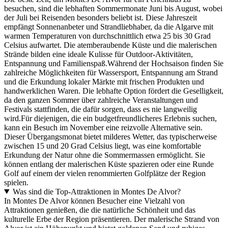
besuchen, sind die lebhaften Sommermonate Juni bis August, wobei
der Juli bei Reisenden besonders beliebt ist. Diese Jahreszeit
empfängt Sonnenanbeter und Strandliebhaber, da die Algarve mit
warmen Temperaturen von durchschnittlich etwa 25 bis 30 Grad
Celsius aufwartet. Die atemberaubende Küste und die malerischen
Strände bilden eine ideale Kulisse für Outdoor-Aktivitäten,
Entspannung und Familienspaß.Während der Hochsaison finden Sie
zahlreiche Möglichkeiten für Wassersport, Entspannung am Strand
und die Erkundung lokaler Märkte mit frischen Produkten und
handwerklichen Waren. Die lebhafte Option fördert die Geselligkeit,
da den ganzen Sommer über zahlreiche Veranstaltungen und
Festivals stattfinden, die dafür sorgen, dass es nie langweilig
wird.Für diejenigen, die ein budgetfreundlicheres Erlebnis suchen,
kann ein Besuch im November eine reizvolle Alternative sein.
Dieser Übergangsmonat bietet milderes Wetter, das typischerweise
zwischen 15 und 20 Grad Celsius liegt, was eine komfortable
Erkundung der Natur ohne die Sommermassen ermöglicht. Sie
können entlang der malerischen Küste spazieren oder eine Runde
Golf auf einem der vielen renommierten Golfplätze der Region
spielen.
Was sind die Top-Attraktionen in Montes De Alvor?
In Montes De Alvor können Besucher eine Vielzahl von
Attraktionen genießen, die die natürliche Schönheit und das
kulturelle Erbe der Region präsentieren. Der malerische Strand von