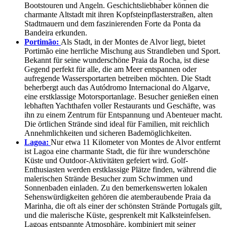
Bootstouren und Angeln. Geschichtsliebhaber können die
charmante Altstadt mit ihren Kopfsteinpflasterstraßen, alten
Stadtmauern und dem faszinierenden Forte da Ponta da
Bandeira erkunden.
Portimão:
Als Stadt, in der Montes de Alvor liegt, bietet
Portimão eine herrliche Mischung aus Strandleben und Sport.
Bekannt für seine wunderschöne Praia da Rocha, ist diese
Gegend perfekt für alle, die am Meer entspannen oder
aufregende Wassersportarten betreiben möchten. Die Stadt
beherbergt auch das Autódromo Internacional do Algarve,
eine erstklassige Motorsportanlage. Besucher genießen einen
lebhaften Yachthafen voller Restaurants und Geschäfte, was
ihn zu einem Zentrum für Entspannung und Abenteuer macht.
Die örtlichen Strände sind ideal für Familien, mit reichlich
Annehmlichkeiten und sicheren Bademöglichkeiten.
Lagoa:
Nur etwa 11 Kilometer von Montes de Alvor entfernt
ist Lagoa eine charmante Stadt, die für ihre wunderschöne
Küste und Outdoor-Aktivitäten gefeiert wird. Golf-
Enthusiasten werden erstklassige Plätze finden, während die
malerischen Strände Besucher zum Schwimmen und
Sonnenbaden einladen. Zu den bemerkenswerten lokalen
Sehenswürdigkeiten gehören die atemberaubende Praia da
Marinha, die oft als einer der schönsten Strände Portugals gilt,
und die malerische Küste, gesprenkelt mit Kalksteinfelsen.
Lagoas entspannte Atmosphäre, kombiniert mit seiner