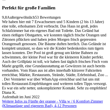
Perfekt für große Familien
9,8
Außergewöhnlich
53 Bewertungen
Wir haben hier mit 7 Erwachsenen und 5 Kindern (2 bis 13 Jahre)
eine tolle, erholsamen Zeit verbracht. Das Haus ist groß, jedes
Schlafzimmer hat ein eigenes Bad mit Toilette. Das Geländ hat
einen rießigen Obstgarten, wir konnten täglich frische Orangen und
Zitronen pflücken und haben jeden Morgen frisch gepressten
Orangensaft genossen. Die Bäume duften herrlich. Das Gelände ist
komplett umzäunt, so dass wir die Kinder bedenkenlos rum tigern
lassen konnten. Der Pool ist groß genug um kleine Bahnen zu
schwimmen, der kleine Pool war für die kleineren Kinder perfekt.
Auch der Grillplatz ist toll, wir haben fast täglich frischen Fisch vom
Markt gegrillt, eine Grundausstattung an Gewürzen ist auch bereits
vorhanden. Vom Haus aus ist alles innerhalb kürzerer Fahrzeiten
erreichbar, Märkte, Restaurants, Strände, Städte, Erlebnisbad, Zoo ...
. Der Vermieter war über WhatsApp erreichbar und hat uns mit
tollen Restaurant-Empfehlungen und weiteren tollen Tipps versorgt.
Es war ein sehr netter, unkomplizierter Kontakt. Sehr zu empfehlen!
Diana K.
Aufenthalt im Juni 2022
Weitere Infos zu Fünfte der orange - Villa w / 6 Komfort-Zimmer
(Klimaanlage und eigenem Bad), 4-12 Personen