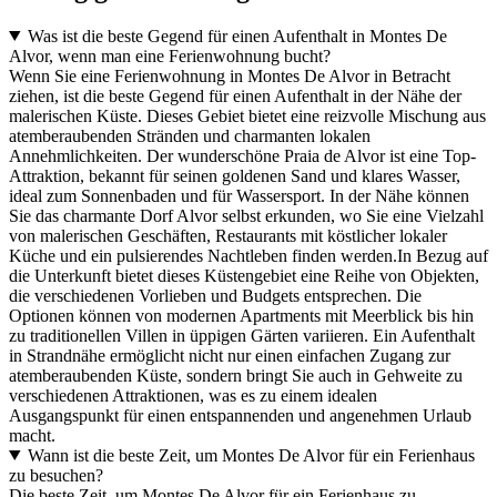
Was ist die beste Gegend für einen Aufenthalt in Montes De
Alvor, wenn man eine Ferienwohnung bucht?
Wenn Sie eine Ferienwohnung in Montes De Alvor in Betracht
ziehen, ist die beste Gegend für einen Aufenthalt in der Nähe der
malerischen Küste. Dieses Gebiet bietet eine reizvolle Mischung aus
atemberaubenden Stränden und charmanten lokalen
Annehmlichkeiten. Der wunderschöne Praia de Alvor ist eine Top-
Attraktion, bekannt für seinen goldenen Sand und klares Wasser,
ideal zum Sonnenbaden und für Wassersport. In der Nähe können
Sie das charmante Dorf Alvor selbst erkunden, wo Sie eine Vielzahl
von malerischen Geschäften, Restaurants mit köstlicher lokaler
Küche und ein pulsierendes Nachtleben finden werden.In Bezug auf
die Unterkunft bietet dieses Küstengebiet eine Reihe von Objekten,
die verschiedenen Vorlieben und Budgets entsprechen. Die
Optionen können von modernen Apartments mit Meerblick bis hin
zu traditionellen Villen in üppigen Gärten variieren. Ein Aufenthalt
in Strandnähe ermöglicht nicht nur einen einfachen Zugang zur
atemberaubenden Küste, sondern bringt Sie auch in Gehweite zu
verschiedenen Attraktionen, was es zu einem idealen
Ausgangspunkt für einen entspannenden und angenehmen Urlaub
macht.
Wann ist die beste Zeit, um Montes De Alvor für ein Ferienhaus
zu besuchen?
Die beste Zeit, um Montes De Alvor für ein Ferienhaus zu