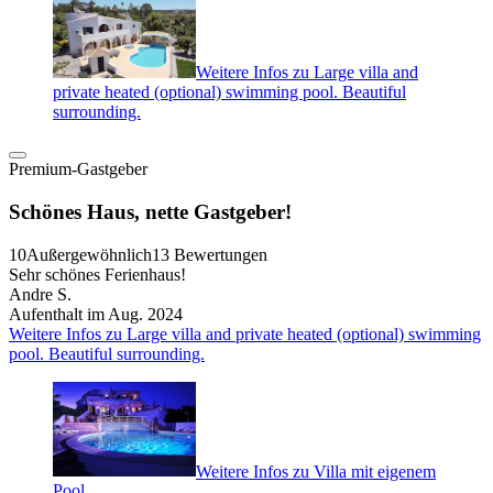
Weitere Infos zu Large villa and
private heated (optional) swimming pool. Beautiful
surrounding.
Premium-Gastgeber
Schönes Haus, nette Gastgeber!
10
Außergewöhnlich
13 Bewertungen
Sehr schönes Ferienhaus!
Andre S.
Aufenthalt im Aug. 2024
Weitere Infos zu Large villa and private heated (optional) swimming
pool. Beautiful surrounding.
Weitere Infos zu Villa mit eigenem
Pool