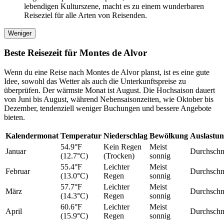
lebendigen Kulturszene, macht es zu einem wunderbaren
Reiseziel für alle Arten von Reisenden.
Weniger
Beste Reisezeit für Montes de Alvor
Wenn du eine Reise nach Montes de Alvor planst, ist es eine gute
Idee, sowohl das Wetter als auch die Unterkunftspreise zu
überprüfen. Der wärmste Monat ist August. Die Hochsaison dauert
von Juni bis August, während Nebensaisonzeiten, wie Oktober bis
Dezember, tendenziell weniger Buchungen und bessere Angebote
bieten.
Kalendermonat
Temperatur
Niederschlag
Bewölkung
Auslastu
54.9°F
Kein Regen
Meist
Januar
Durchschni
(12.7°C)
(Trocken)
sonnig
55.4°F
Leichter
Meist
Februar
Durchschni
(13.0°C)
Regen
sonnig
57.7°F
Leichter
Meist
März
Durchschni
(14.3°C)
Regen
sonnig
60.6°F
Leichter
Meist
April
Durchschni
(15.9°C)
Regen
sonnig