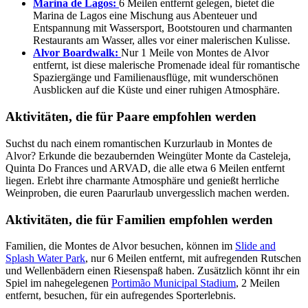
Marina de Lagos:
6 Meilen entfernt gelegen, bietet die
Marina de Lagos eine Mischung aus Abenteuer und
Entspannung mit Wassersport, Bootstouren und charmanten
Restaurants am Wasser, alles vor einer malerischen Kulisse.
Alvor Boardwalk:
Nur 1 Meile von Montes de Alvor
entfernt, ist diese malerische Promenade ideal für romantische
Spaziergänge und Familienausflüge, mit wunderschönen
Ausblicken auf die Küste und einer ruhigen Atmosphäre.
Aktivitäten, die für Paare empfohlen werden
Suchst du nach einem romantischen Kurzurlaub in Montes de
Alvor? Erkunde die bezaubernden Weingüter Monte da Casteleja,
Quinta Do Frances und ARVAD, die alle etwa 6 Meilen entfernt
liegen. Erlebt ihre charmante Atmosphäre und genießt herrliche
Weinproben, die euren Paarurlaub unvergesslich machen werden.
Aktivitäten, die für Familien empfohlen werden
Familien, die Montes de Alvor besuchen, können im
Slide and
Splash Water Park
, nur 6 Meilen entfernt, mit aufregenden Rutschen
und Wellenbädern einen Riesenspaß haben. Zusätzlich könnt ihr ein
Spiel im nahegelegenen
Portimão Municipal Stadium
, 2 Meilen
entfernt, besuchen, für ein aufregendes Sporterlebnis.