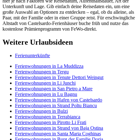
hier je nach Faktoren wie Reisedatum, Aufenthaltsdauer, Art der
Unterkunft und Lage. Gib einfach deine Reisedaten ein, um eine
große Auswahl an Optionen zu entdecken – egal, ob du alleine, als
Paar, mit der Familie oder in einer Gruppe reist. Für erschwingliche
Altstadt von Castelsardo-Ferienhäuser buche früh und nutze das
kostenlose Prämienprogramm von FeWo-direkt.
Weitere Urlaubsideen
Ferienunterkünfte
Ferienwohnungen in La Muddizza
Ferienwohnungen in Tergu
Ferienwohnungen in Tenute Dettori Weingut
Ferienwohnungen in Li Junchi
Ferienwohnungen in San Pietro a Mare
Ferienwohnungen in Lu Bagnu
Ferienwohnungen in Hafen von Castelsardo
Ferienwohnungen in Strand Poltu Biancu
Ferienwohnungen in Bulzi
Ferienwohnungen in Terrabianca
Ferienwohnungen in Pirotto Li Frati
Ferienwohnungen in Strand von Baja Ostina
Ferienwohnungen in Santa Maria Coghinas
Ferienwohnungen in Burg der Familie Doria