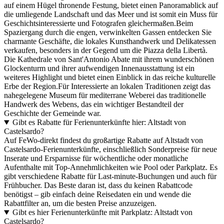
auf einem Hügel thronende Festung, bietet einen Panoramablick auf
die umliegende Landschaft und das Meer und ist somit ein Muss für
Geschichtsinteressierte und Fotografen gleichermaßen.Beim
Spaziergang durch die engen, verwinkelten Gassen entdecken Sie
charmante Geschäfte, die lokales Kunsthandwerk und Delikatessen
verkaufen, besonders in der Gegend um die Piazza della Libertà.
Die Kathedrale von Sant'Antonio Abate mit ihrem wunderschönen
Glockenturm und ihrer aufwendigen Innenausstattung ist ein
weiteres Highlight und bietet einen Einblick in das reiche kulturelle
Erbe der Region.Für Interessierte an lokalen Traditionen zeigt das
nahegelegene Museum für mediterrane Weberei das traditionelle
Handwerk des Webens, das ein wichtiger Bestandteil der
Geschichte der Gemeinde war.
Gibt es Rabatte für Ferienunterkünfte hier: Altstadt von
Castelsardo?
Auf FeWo-direkt findest du großartige Rabatte auf Altstadt von
Castelsardo-Ferienunterkünfte, einschließlich Sonderpreise für neue
Inserate und Ersparnisse für wöchentliche oder monatliche
Aufenthalte mit Top-Annehmlichkeiten wie Pool oder Parkplatz. Es
gibt verschiedene Rabatte für Last-minute-Buchungen und auch für
Frühbucher. Das Beste daran ist, dass du keinen Rabattcode
benötigst – gib einfach deine Reisedaten ein und wende die
Rabattfilter an, um die besten Preise anzuzeigen.
Gibt es hier Ferienunterkünfte mit Parkplatz: Altstadt von
Castelsardo?