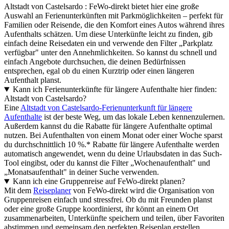
Altstadt von Castelsardo : FeWo-direkt bietet hier eine große
Auswahl an Ferienunterkünften mit Parkmöglichkeiten – perfekt für
Familien oder Reisende, die den Komfort eines Autos während ihres
Aufenthalts schätzen. Um diese Unterkünfte leicht zu finden, gib
einfach deine Reisedaten ein und verwende den Filter „Parkplatz
verfügbar" unter den Annehmlichkeiten. So kannst du schnell und
einfach Angebote durchsuchen, die deinen Bedürfnissen
entsprechen, egal ob du einen Kurztrip oder einen längeren
Aufenthalt planst.
Kann ich Ferienunterkünfte für längere Aufenthalte hier finden:
Altstadt von Castelsardo?
Eine
Altstadt von Castelsardo-Ferienunterkunft für längere
Aufenthalte
ist der beste Weg, um das lokale Leben kennenzulernen.
Außerdem kannst du die Rabatte für längere Aufenthalte optimal
nutzen. Bei Aufenthalten von einem Monat oder einer Woche sparst
du durchschnittlich 10 %.* Rabatte für längere Aufenthalte werden
automatisch angewendet, wenn du deine Urlaubsdaten in das Such-
Tool eingibst, oder du kannst die Filter „Wochenaufenthalt" und
„Monatsaufenthalt" in deiner Suche verwenden.
Kann ich eine Gruppenreise auf FeWo-direkt planen?
Mit dem
Reiseplaner
von FeWo-direkt wird die Organisation von
Gruppenreisen einfach und stressfrei. Ob du mit Freunden planst
oder eine große Gruppe koordinierst, ihr könnt an einem Ort
zusammenarbeiten, Unterkünfte speichern und teilen, über Favoriten
abstimmen und gemeinsam den perfekten Reiseplan erstellen.