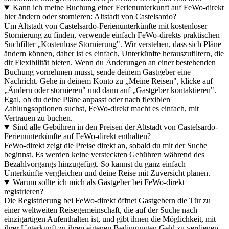
Kann ich meine Buchung einer Ferienunterkunft auf FeWo-direkt
hier ändern oder stornieren: Altstadt von Castelsardo?
Um Altstadt von Castelsardo-Ferienunterkünfte mit kostenloser
Stornierung zu finden, verwende einfach FeWo-direkts praktischen
Suchfilter „Kostenlose Stornierung". Wir verstehen, dass sich Pläne
ändern können, daher ist es einfach, Unterkünfte herauszufiltern, die
dir Flexibilität bieten. Wenn du Änderungen an einer bestehenden
Buchung vornehmen musst, sende deinem Gastgeber eine
Nachricht. Gehe in deinem Konto zu „Meine Reisen", klicke auf
„Ändern oder stornieren" und dann auf „Gastgeber kontaktieren".
Egal, ob du deine Pläne anpasst oder nach flexiblen
Zahlungsoptionen suchst, FeWo-direkt macht es einfach, mit
Vertrauen zu buchen.
Sind alle Gebühren in den Preisen der Altstadt von Castelsardo-
Ferienunterkünfte auf FeWo-direkt enthalten?
FeWo-direkt zeigt die Preise direkt an, sobald du mit der Suche
beginnst. Es werden keine versteckten Gebühren während des
Bezahlvorgangs hinzugefügt. So kannst du ganz einfach
Unterkünfte vergleichen und deine Reise mit Zuversicht planen.
Warum sollte ich mich als Gastgeber bei FeWo-direkt
registrieren?
Die Registrierung bei FeWo-direkt öffnet Gastgebern die Tür zu
einer weltweiten Reisegemeinschaft, die auf der Suche nach
einzigartigen Aufenthalten ist, und gibt ihnen die Möglichkeit, mit
ihrer Unterkunft zu ihren eigenen Bedingungen Geld zu verdienen.