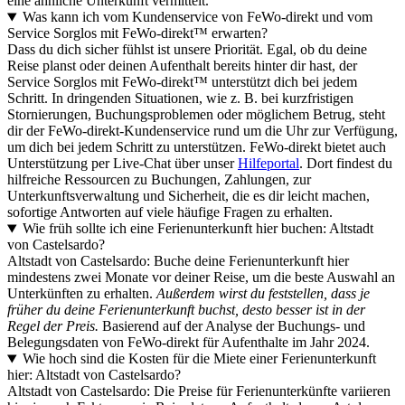
eine ähnliche Unterkunft vermittelt.
Was kann ich vom Kundenservice von FeWo-direkt und vom
Service Sorglos mit FeWo-direkt™ erwarten?
Dass du dich sicher fühlst ist unsere Priorität. Egal, ob du deine
Reise planst oder deinen Aufenthalt bereits hinter dir hast, der
Service Sorglos mit FeWo-direkt™ unterstützt dich bei jedem
Schritt. In dringenden Situationen, wie z. B. bei kurzfristigen
Stornierungen, Buchungsproblemen oder möglichem Betrug, steht
dir der FeWo-direkt-Kundenservice rund um die Uhr zur Verfügung,
um dich bei jedem Schritt zu unterstützen. FeWo-direkt bietet auch
Unterstützung per Live-Chat über unser
Hilfeportal
. Dort findest du
hilfreiche Ressourcen zu Buchungen, Zahlungen, zur
Unterkunftsverwaltung und Sicherheit, die es dir leicht machen,
sofortige Antworten auf viele häufige Fragen zu erhalten.
Wie früh sollte ich eine Ferienunterkunft hier buchen: Altstadt
von Castelsardo?
Altstadt von Castelsardo: Buche deine Ferienunterkunft hier
mindestens zwei Monate vor deiner Reise, um die beste Auswahl an
Unterkünften zu erhalten.
Außerdem wirst du feststellen, dass je
früher du deine Ferienunterkunft buchst, desto besser ist in der
Regel der Preis.
Basierend auf der Analyse der Buchungs- und
Belegungsdaten von FeWo-direkt für Aufenthalte im Jahr 2024.
Wie hoch sind die Kosten für die Miete einer Ferienunterkunft
hier: Altstadt von Castelsardo?
Altstadt von Castelsardo: Die Preise für Ferienunterkünfte variieren