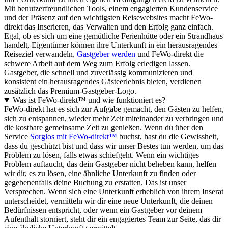
Mit benutzerfreundlichen Tools, einem engagierten Kundenservice
und der Präsenz auf den wichtigsten Reisewebsites macht FeWo-
direkt das Inserieren, das Verwalten und den Erfolg ganz einfach.
Egal, ob es sich um eine gemütliche Ferienhütte oder ein Strandhaus
handelt, Eigentümer können ihre Unterkunft in ein herausragendes
Reiseziel verwandeln,
Gastgeber werden
und FeWo-direkt die
schwere Arbeit auf dem Weg zum Erfolg erledigen lassen.
Gastgeber, die schnell und zuverlässig kommunizieren und
konsistent ein herausragendes Gästeerlebnis bieten, verdienen
zusätzlich das Premium-Gastgeber-Logo.
Was ist FeWo-direkt™ und wie funktioniert es?
FeWo-direkt hat es sich zur Aufgabe gemacht, den Gästen zu helfen,
sich zu entspannen, wieder mehr Zeit miteinander zu verbringen und
die kostbare gemeinsame Zeit zu genießen. Wenn du über den
Service
Sorglos mit FeWo-direkt™
buchst, hast du die Gewissheit,
dass du geschützt bist und dass wir unser Bestes tun werden, um das
Problem zu lösen, falls etwas schiefgeht. Wenn ein wichtiges
Problem auftaucht, das dein Gastgeber nicht beheben kann, helfen
wir dir, es zu lösen, eine ähnliche Unterkunft zu finden oder
gegebenenfalls deine Buchung zu erstatten. Das ist unser
Versprechen. Wenn sich eine Unterkunft erheblich von ihrem Inserat
unterscheidet, vermitteln wir dir eine neue Unterkunft, die deinen
Bedürfnissen entspricht, oder wenn ein Gastgeber vor deinem
Aufenthalt storniert, steht dir ein engagiertes Team zur Seite, das dir