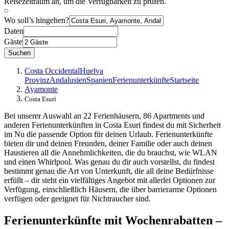
Reisezeitraum an, um die Verfügbarkeit zu prüfen.
Wo soll’s hingehen?
Daten
Gäste
Suchen
Costa Occidental
Huelva
Provinz
Andalusien
Spanien
Ferienunterkünfte
Startseite
Ayamonte
Costa Esuri
Bei unserer Auswahl an 22 Ferienhäusern, 86 Apartments und
anderen Ferienunterkünften in Costa Esuri findest du mit Sicherheit
im Nu die passende Option für deinen Urlaub. Ferienunterkünfte
bieten dir und deinen Freunden, deiner Familie oder auch deinen
Haustieren all die Annehmlichkeiten, die du brauchst, wie WLAN
und einen Whirlpool. Was genau du dir auch vorstellst, du findest
bestimmt genau die Art von Unterkunft, die all deine Bedürfnisse
erfüllt – dir steht ein vielfältiges Angebot mit allerlei Optionen zur
Verfügung, einschließlich Häusern, die über barrierarme Optionen
verfügen oder geeignet für Nichtraucher sind.
Ferienunterkünfte mit Wochenrabatten –