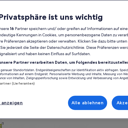
Kalender
 Privatsphäre ist uns wichtig
Derzeit
August 2026
werden
nsere
16
Partner speichern und/ oder greifen auf Informationen auf ein
die
eindeutige Kennungen in Cookies, um personenbezogene Daten zu verarb
Monate
Montag
Dienstag
Mittwoch
Donnerstag
Freitag
Samstag
Sonntag
Montag
Die
Mo
Di
Mi
Do
Fr
Sa
So
Mo
Di
e Präferenzen akzeptieren oder verwalten. Klicken Sie dazu bitte unten
August
ie jederzeit die Seite der Datenschutzrichtlinie. Diese Präferenzen we
2026
ignalisiert und haben keinen Einfluss auf Surfdaten.
und
1
1
2
2
 Kommune
Greve
Greve Strand
Ferienunterkünfte nahe Karlslunde Strand
September
unsere Partner verarbeiten Daten, um Folgendes bereitzustelle
2026
enauer Standortdaten. Endgeräteeigenschaften zur Identifikation aktiv abfragen. Spei
3
4
5
6
7
8
7
8
9
9
ngen möchtest, stöbere durch unsere Ferienunterkünfte und finde eine
angezeigt.
Informationen auf einem Endgerät. Personalisierte Werbung und Inhalte, Messung von We
nfach nur deinem treuen Vierbeiner, du kannst dich auf all die Annehmli
ance von Inhalten, Zielgruppenforschung sowie Entwicklung und Verbesserung von Ange
immer du dir vorstellst, in nur wenigen Klicks kannst du die Unterkunf
Partner (Lieferanten)
10
11
12
13
14
15
14
15
1
16
rlei Optionen zur Verfügung, einschließlich Häusern, die über barrierarm
17
18
19
20
21
22
21
22
2
23
 anzeigen
Alle ablehnen
Akze
ach deinem Geschmack
24
25
26
27
28
29
28
29
3
30
31
wohnungen oder Apartments
Suche nach Ferienhütten
Suche nach Landhäu