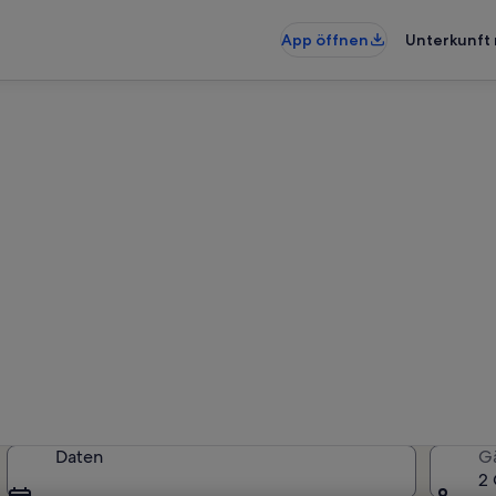
App öffnen
Unterkunft 
unterkünfte nahe Karlslunde
künfte gefunden. Bitte gib deinen
Verfügbarkeit zu prüfen.
Daten
G
2 