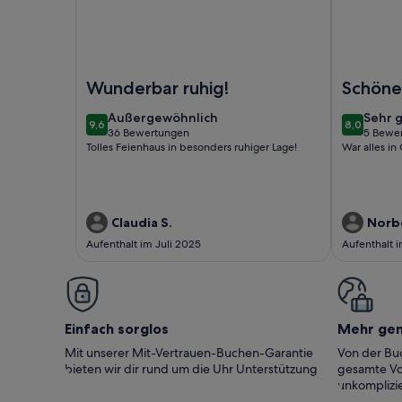
Foto von Schönes Ferienhaus in ländlicher Idylle m
Foto von C
Wunderbar ruhig!
Schöne
außergewöhnlich
sehr
Außergewöhnlich
Sehr 
9,6
8,0
9,6 von 10
8,0 von 1
36 Bewertungen
5 Bewe
gut
(36
(5
Tolles Feienhaus in besonders ruhiger Lage!
War alles i
bewertungen)
bewer
Claudia S.
Norbe
Aufenthalt im Juli 2025
Aufenthalt 
Einfach sorglos
Mehr ge
Mit unserer Mit-Vertrauen-Buchen-Garantie
Von der Buc
bieten wir dir rund um die Uhr Unterstützung
gesamte Vo
unkomplizie