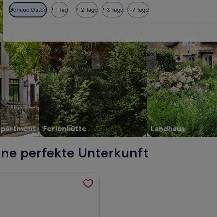
Genaue Daten
± 1 Tag
± 2 Tage
± 3 Tage
± 7 Tage
Apartment
Ferienhütte
Landhaus
ine perfekte Unterkunft
 Køge, werden in einem neuen Tab geöffnet
formationen zu Close to the Lovely Beach, Copenhagen, Rosk