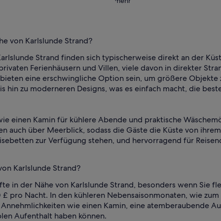
mehr
he von Karlslunde Strand?
arlslunde Strand finden sich typischerweise direkt an der Kü
rivaten Ferienhäusern und Villen, viele davon in direkter Str
ieten eine erschwingliche Option sein, um größere Objekte zu
is hin zu moderneren Designs, was es einfach macht, die best
wie einen Kamin für kühlere Abende und praktische Wäschemö
n auch über Meerblick, sodass die Gäste die Küste von ihre
Reisebetten zur Verfügung stehen, und hervorragend für Reisen
von Karlslunde Strand?
te in der Nähe von Karlslunde Strand, besonders wenn Sie fle
0 £ pro Nacht. In den kühleren Nebensaisonmonaten, wie zum 
t Annehmlichkeiten wie einen Kamin, eine atemberaubende Aus
blen Aufenthalt haben können.