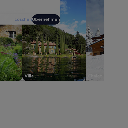
Löschen
Übernehmen
Villa
Chalet
ilde and Køge, werden in einem neuen Tab geöffnet