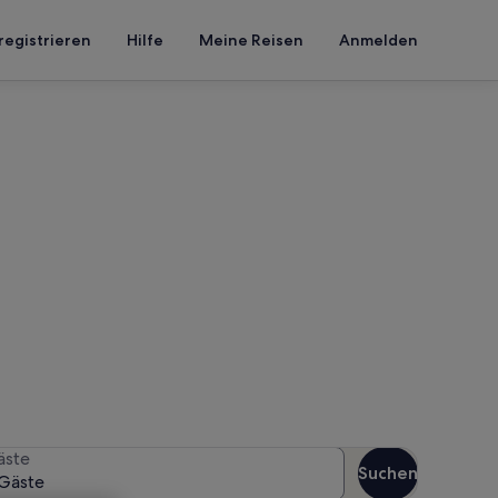
registrieren
Hilfe
Meine Reisen
Anmelden
 Strand
 Reisezeitraum an, um die
äste
Suchen
Gäste