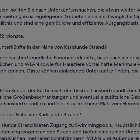
ielen, sollten Sie nach Unterkünften suchen, die etwas weiter
e Anmietung in nahegelegenen Gebieten eine erschwingliche O
ältnis und sind eine gemütliche und effiziente Ausgangsbasis
 12 Monate.
unterkünfte in der Nähe von Karlslunde Strand?
ere haustierfreundliche Ferienunterkünfte, hauptsächlich pri
Küchen und WLAN sowie für Haustiere vorteilhafte Merkmale
ben können. Gäste können einladende Unterkünfte finden, die 
lten Sie bei der Suche nach den besten haustierfreundlichen 
gliche Größenbeschränkungen und eventuelle zusätzliche Geb
ehr haustierfreundlich und bietet ausreichend Platz zum Herum
 in der Nähe von Karlslunde Strand?
lslunde Strand bieten Zugang zu Swimmingpools, hauptsächlich
eten angrenzend an den Strand und bieten eine ruhige Umgeb
eten Küchen, mehreren Schlafzimmern, WLAN und Außenbereich