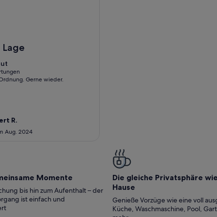
itten in Seeland.
lose to the Lovely Beach, Copenhagen, Roskilde and Køge
 Lage
gut
0
rtungen
n Ordnung. Gerne wieder.
tungen)
rt R.
im Aug. 2024
meinsame Momente
Die gleiche Privatsphäre wi
Hause
hung bis hin zum Aufenthalt – der
rgang ist einfach und
Genieße Vorzüge wie eine voll aus
rt
Küche, Waschmaschine, Pool, Gar