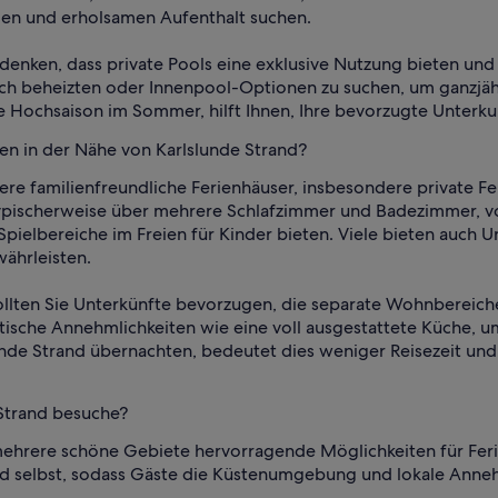
en und erholsamen Aufenthalt suchen.
denken, dass private Pools eine exklusive Nutzung bieten und 
ach beheizten oder Innenpool-Optionen zu suchen, um ganzjäh
e Hochsaison im Sommer, hilft Ihnen, Ihre bevorzugte Unterkun
ien in der Nähe von Karlslunde Strand?
re familienfreundliche Ferienhäuser, insbesondere private Fer
ypischerweise über mehrere Schlafzimmer und Badezimmer, vo
Spielbereiche im Freien für Kinder bieten. Viele bieten auch
ährleisten.
 sollten Sie Unterkünfte bevorzugen, die separate Wohnbereic
tische Annehmlichkeiten wie eine voll ausgestattete Küche, u
unde Strand übernachten, bedeutet dies weniger Reisezeit un
 Strand besuche?
mehrere schöne Gebiete hervorragende Möglichkeiten für Feri
d selbst, sodass Gäste die Küstenumgebung und lokale Anne