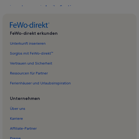
Ferienwohnungen in Aquiles Serdán
Ferienwohnungen in Chihuahua
Ferienwohnungen in Casa Chihuahua Museum
FeWo-direkt erkunden
Ferienwohnungen in Regierungspalast
Unterkunft inserieren
Ferienwohnungen in Chihuahua
Ferienwohnungen in Aldama
Sorglos mit FeWo-direkt™
Vertrauen und Sicherheit
Ressourcen für Partner
Ferienhäuser und Urlaubsinspiration
Unternehmen
Über uns
Karriere
Affiliate-Partner
Presse