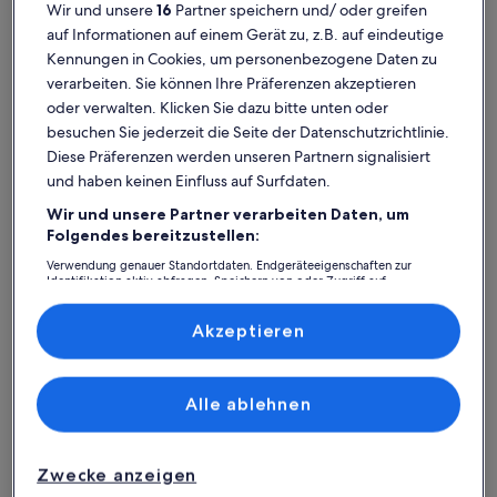
Wir und unsere
16
Partner speichern und/ oder greifen
auf Informationen auf einem Gerät zu, z.B. auf eindeutige
Kennungen in Cookies, um personenbezogene Daten zu
verarbeiten. Sie können Ihre Präferenzen akzeptieren
Chihuahua
Ferienunterkünfte nahe Medical Star Hospital
oder verwalten. Klicken Sie dazu bitte unten oder
besuchen Sie jederzeit die Seite der Datenschutzrichtlinie.
Diese Präferenzen werden unseren Partnern signalisiert
Wenn du für deinen Urlaub eine Übernachtungsmöglichkeit nahe
und haben keinen Einfluss auf Surfdaten.
Medical Star Hospital suchst, stöbere durch unsere
Ferienunterkünfte und finde einen Ort zum Wohlfühlen. Ganz
Wir und unsere Partner verarbeiten Daten, um
gleich, mit wem du deine Ferienunterkunft buchst, ob mit deinen
Folgendes bereitzustellen:
Kindern, Haustieren oder Freunden, euch erwarten all die
Annehmlichkeiten, die eure gemeinsame Zeit besonders machen
Verwendung genauer Standortdaten. Endgeräteeigenschaften zur
Identifikation aktiv abfragen. Speichern von oder Zugriff auf
werden. Was alles so dazugehört? Beispielsweise WLAN, eine
Informationen auf einem Endgerät. Personalisierte Werbung und
Waschmaschine und ein Trockner. Und auch wenn du nach
Inhalte, Messung von Werbeleistung und der Performance von Inhalten,
Raucheroptionen oder barrierearmen Optionen suchst, wirst du bei
Zielgruppenforschung sowie Entwicklung und Verbesserung von
Akzeptieren
Angeboten.
uns bestimmt fündig.
Liste der Partner (Lieferanten)
Alle ablehnen
Finde Unterkünfte ganz nach deinem
Geschmack
Zwecke anzeigen