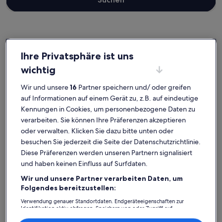
Storkow
Ferienunterkünfte nahe Strand am Mahnkopfsee
Ihre Privatsphäre ist uns
wichtig
Wenn dir für deine Auszeit eine Bleibe nahe Strand am
Mahnkopfsee vorschwebt, wirf einen Blick auf unsere
Wir und unsere
16
Partner speichern und/ oder greifen
Feriendomizile und finde die ideale Ausgangsbasis für all deine
auf Informationen auf einem Gerät zu, z.B. auf eindeutige
Entdeckungen. Egal, mit wem du deine Ferienunterkunft buchst,
Kennungen in Cookies, um personenbezogene Daten zu
ob mit Freunden, Familie oder einfach nur deinem treuen
Vierbeiner, euch erwarten all die Annehmlichkeiten, die eure
verarbeiten. Sie können Ihre Präferenzen akzeptieren
gemeinsame Zeit besonders machen werden. Was alles so
oder verwalten. Klicken Sie dazu bitte unten oder
dazugehört? Beispielsweise eine Klimaanlage und ein Pool. Wovon
besuchen Sie jederzeit die Seite der Datenschutzrichtlinie.
du auch träumst, in nur wenigen Klicks kannst du die Unterkunft
Diese Präferenzen werden unseren Partnern signalisiert
buchen, die allen zusagt und jedermanns Erwartungen gerecht
wird – dir steht ein vielfältiges Angebot mit allerlei Optionen zur
und haben keinen Einfluss auf Surfdaten.
Verfügung, einschließlich barrierearmer oder
Wir und unsere Partner verarbeiten Daten, um
Nichtraucheroptionen.
Folgendes bereitzustellen:
Verwendung genauer Standortdaten. Endgeräteeigenschaften zur
Identifikation aktiv abfragen. Speichern von oder Zugriff auf
Informationen auf einem Endgerät. Personalisierte Werbung und
Finde Unterkünfte ganz nach deinem