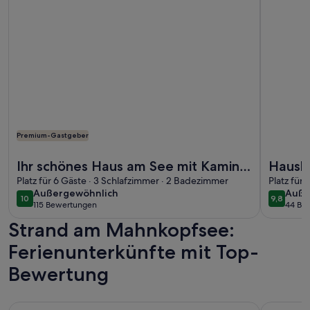
Premium-Gastgeber
Weitere Infos zu Ihr schönes Haus am See mit Kamin, Sauna 
Weitere I
Ihr schönes Haus am See mit Kamin,
Hausbo
Sauna und tollem Seeblick! Typ2-E-
Platz für 6 Gäste · 3 Schlafzimmer · 2 Badezimmer
dem R
Platz für
außergewöhnlich
auße
Außergewöhnlich
Auße
Ladestation
Fürst
10
9,8
10 von 10
9,8 von 
115 Bewertungen
44 Be
(115
(44
Strand am Mahnkopfsee:
bewertungen)
bewe
Ferienunterkünfte mit Top-
Bewertung
Weitere Infos zu Kinderfreundliche Ferienwohnung zentral 
Weitere I