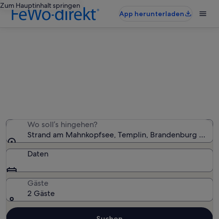
Zum Hauptinhalt springen
App herunterladen
Ferienunterkünfte nahe Strand am
Mahnkopfsee
Wir haben 128 Ferienunterkünfte gefunden. Bitte gib
deinen Reisezeitraum an, um die Verfügbarkeit zu
prüfen.
Wo soll’s hingehen?
Strand am Mahnkopfsee, Templin, Brandenburg Regio
Daten
Gäste
2 Gäste
Suchen