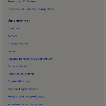
Ressourcen für Partner
Ferienwohnungen in Badestelle Dargersdorf
Ferienhäuser und Urlaubsinspiration
Ferienwohnungen in Storkow
Ferienwohnungen in Röddelin
Unternehmen
Ferienwohnungen in El Dorado Templin
Über uns
Ferienwohnungen in Marienthal
Karriere
Ferienwohnungen in Hindenburg
Affiliate-Partner
Ferienwohnungen in Waldbad Zehdenick
Presse
Ferienwohnungen in Dargersdorf
Allgemeine Geschäftsbedingungen
Ferienwohnungen in Tornow
Barrierefreiheit
Ferienwohnungen in Zehdenick
Datenschutzrichtlinie
Ferienwohnungen in Vogelsang
Ferienwohnungen in Hammelspring
Cookie-Erklärung
Ferienunterkünfte nahe Zehdenick-Neuhof Station
Melden illegaler Inhalte
Häuser in Haßleben
Rechtliche Hinweise/Kontakt
Häuser in Zerpenschleuse
Verantwortlicher Eigentümer