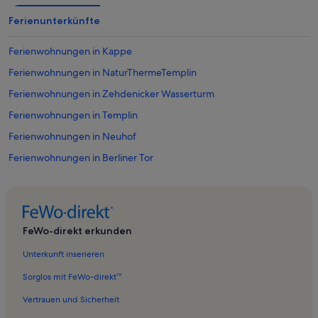
Ferienunterkünfte
Ferienwohnungen in Kappe
Ferienwohnungen in NaturThermeTemplin
Ferienwohnungen in Zehdenicker Wasserturm
Ferienwohnungen in Templin
Ferienwohnungen in Neuhof
Ferienwohnungen in Berliner Tor
Ferienwohnungen in Beutel
Ferienwohnungen in Annenwalde
Ferienwohnungen in Badestelle Vietmannsdorf
FeWo-direkt erkunden
Ferienwohnungen in Vietmannsdorf
Unterkunft inserieren
Ferienwohnungen in Mildenberg
Sorglos mit FeWo-direkt™
Ferienwohnungen in Ziegeleipark Mildenberg
Vertrauen und Sicherheit
Ferienwohnungen in Stadthalle Zehdenick