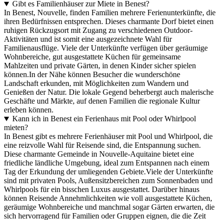
Gibt es Familienhäuser zur Miete in Benest?
In Benest, Nouvelle, finden Familien mehrere Ferienunterkünfte, die
ihren Bedürfnissen entsprechen. Dieses charmante Dorf bietet einen
ruhigen Rückzugsort mit Zugang zu verschiedenen Outdoor-
Aktivitäten und ist somit eine ausgezeichnete Wahl für
Familienausflüge. Viele der Unterkünfte verfügen über geräumige
Wohnbereiche, gut ausgestattete Küchen für gemeinsame
Mahlzeiten und private Gärten, in denen Kinder sicher spielen
können.In der Nähe können Besucher die wunderschöne
Landschaft erkunden, mit Möglichkeiten zum Wandern und
Genießen der Natur. Die lokale Gegend beherbergt auch malerische
Geschäfte und Märkte, auf denen Familien die regionale Kultur
erleben können.
Kann ich in Benest ein Ferienhaus mit Pool oder Whirlpool
mieten?
In Benest gibt es mehrere Ferienhäuser mit Pool und Whirlpool, die
eine reizvolle Wahl für Reisende sind, die Entspannung suchen.
Diese charmante Gemeinde in Nouvelle-Aquitaine bietet eine
friedliche ländliche Umgebung, ideal zum Entspannen nach einem
Tag der Erkundung der umliegenden Gebiete.Viele der Unterkünfte
sind mit privaten Pools, Außensitzbereichen zum Sonnenbaden und
Whirlpools für ein bisschen Luxus ausgestattet. Darüber hinaus
können Reisende Annehmlichkeiten wie voll ausgestattete Küchen,
geräumige Wohnbereiche und manchmal sogar Gärten erwarten, die
sich hervorragend für Familien oder Gruppen eignen, die die Zeit