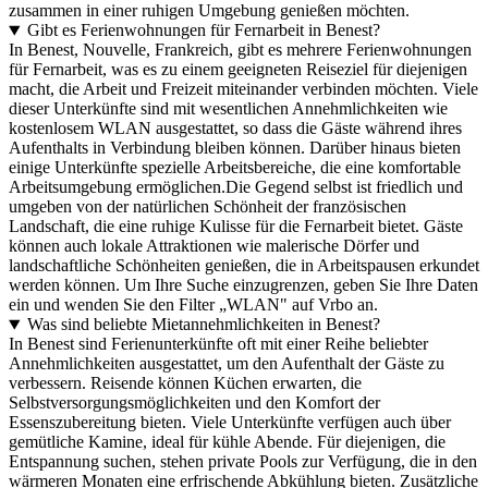
zusammen in einer ruhigen Umgebung genießen möchten.
Gibt es Ferienwohnungen für Fernarbeit in Benest?
In Benest, Nouvelle, Frankreich, gibt es mehrere Ferienwohnungen
für Fernarbeit, was es zu einem geeigneten Reiseziel für diejenigen
macht, die Arbeit und Freizeit miteinander verbinden möchten. Viele
dieser Unterkünfte sind mit wesentlichen Annehmlichkeiten wie
kostenlosem WLAN ausgestattet, so dass die Gäste während ihres
Aufenthalts in Verbindung bleiben können. Darüber hinaus bieten
einige Unterkünfte spezielle Arbeitsbereiche, die eine komfortable
Arbeitsumgebung ermöglichen.Die Gegend selbst ist friedlich und
umgeben von der natürlichen Schönheit der französischen
Landschaft, die eine ruhige Kulisse für die Fernarbeit bietet. Gäste
können auch lokale Attraktionen wie malerische Dörfer und
landschaftliche Schönheiten genießen, die in Arbeitspausen erkundet
werden können. Um Ihre Suche einzugrenzen, geben Sie Ihre Daten
ein und wenden Sie den Filter „WLAN" auf Vrbo an.
Was sind beliebte Mietannehmlichkeiten in Benest?
In Benest sind Ferienunterkünfte oft mit einer Reihe beliebter
Annehmlichkeiten ausgestattet, um den Aufenthalt der Gäste zu
verbessern. Reisende können Küchen erwarten, die
Selbstversorgungsmöglichkeiten und den Komfort der
Essenszubereitung bieten. Viele Unterkünfte verfügen auch über
gemütliche Kamine, ideal für kühle Abende. Für diejenigen, die
Entspannung suchen, stehen private Pools zur Verfügung, die in den
wärmeren Monaten eine erfrischende Abkühlung bieten. Zusätzliche