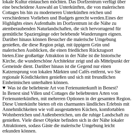
lokale Kultur eintauchen möchten. Das Dorfzentrum verfügt über
eine bescheidene Auswahl an Unterkünften, die von malerischen
Cottages bis hin zu moderneren Unterkünften reichen und
verschiedenen Vorlieben und Budgets gerecht werden.Eines der
Highlights eines Aufenthalts im Dorfzentrum ist die Nähe zu
atemberaubenden Naturlandschaften, die sich hervorragend für
gemütliche Spaziergänge oder belebende Wanderungen eignen.
Darüber hinaus können Besucher die malerische Umgebung
genießen, die diese Region prägt, mit üppigem Grün und
malerischen Ausblicken, die einen friedlichen Rückzugsort
bieten.Eine großartige Attraktion in der Nähe ist die historische
Kirche, die wunderschöne Architektur zeigt und als Mittelpunkt der
Gemeinde dient. Darüber hinaus ist die Gegend nur einen
Katzensprung von lokalen Märkten und Cafés entfernt, wo Sie
regionale Köstlichkeiten genießen und sich mit freundlichen
Einheimischen unterhalten können.
Was ist die beliebteste Art von Ferienunterkunft in Benest?
In Benest sind Villen und Cottages die beliebtesten Arten von
Ferienunterkünften, mit mehreren Optionen in der gesamten Region.
Diese Unterkünfte bieten oft ein charmantes ländliches Erlebnis mit
Annehmlichkeiten wie voll ausgestatteten Küchen, komfortablen
Wohnbereichen und Außenbereichen, um die ruhige Landschaft zu
genießen. Viele dieser Objekte befinden sich in der Nähe lokaler
Attraktionen, sodass Gäste die malerische Umgebung leicht
erkunden können.