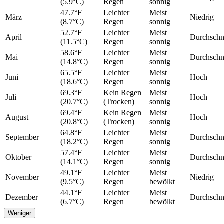
(5.9°C)
Regen
sonnig
47.7°F
Leichter
Meist
März
Niedrig
(8.7°C)
Regen
sonnig
52.7°F
Leichter
Meist
April
Durchschni
(11.5°C)
Regen
sonnig
58.6°F
Leichter
Meist
Mai
Durchschni
(14.8°C)
Regen
sonnig
65.5°F
Leichter
Meist
Juni
Hoch
(18.6°C)
Regen
sonnig
69.3°F
Kein Regen
Meist
Juli
Hoch
(20.7°C)
(Trocken)
sonnig
69.4°F
Kein Regen
Meist
August
Hoch
(20.8°C)
(Trocken)
sonnig
64.8°F
Leichter
Meist
September
Durchschni
(18.2°C)
Regen
sonnig
57.4°F
Leichter
Meist
Oktober
Durchschni
(14.1°C)
Regen
sonnig
49.1°F
Leichter
Meist
November
Niedrig
(9.5°C)
Regen
bewölkt
44.1°F
Leichter
Meist
Dezember
Durchschni
(6.7°C)
Regen
bewölkt
Weniger