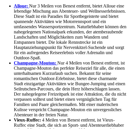
Alloue:
Nur 3 Meilen von Benest entfernt, bietet Alloue eine
lebendige Mischung aus Abenteuer- und Wellnesserlebnissen.
Diese Stadt ist ein Paradies für Sportbegeisterte und bietet
spannende Aktivitäten wie Motorrennsport und ein
umfassendes Wassersportzentrum. Naturliebhaber können den
nahegelegenen Nationalpark erkunden, der atemberaubende
Landschaften und Möglichkeiten zum Wandern und
Entspannen bietet. Die lokale Rennstrecke ist ein
Hauptanziehungspunkt für Nervenkitzel-Suchende und sorgt
für ein aufregendes Reiseerlebnis voller Adrenalin und
Outdoor-Spaß.
Champagne-Mouton:
Nur 4 Meilen von Benest entfernt, ist
Champagne-Mouton das perfekte Reiseziel für alle, die einen
unterhaltsamen Kurzurlaub suchen. Bekannt für seine
romantischen Outdoor-Erlebnisse, bietet diese charmante
Stadt einzigartige Aktivitäten wie Bungee-Jumping und einen
Seilrutschen-Parcours, die dein Herz höherschlagen lassen.
Der nahegelegene Freizeitpark ist eine Attraktion, die du nicht
verpassen solltest und bietet einen vergnüglichen Tag für
Familien und Paare gleichermaßen. Mit einer malerischen
Kulisse verspricht Champagne-Mouton ein unvergessliches
Abenteuer in der freien Natur.
Vieux-Ruffec:
4 Meilen von Benest entfernt, ist Vieux-
Ruffec eine Stadt, die sich an Sport- und Abenteuerliebhaber