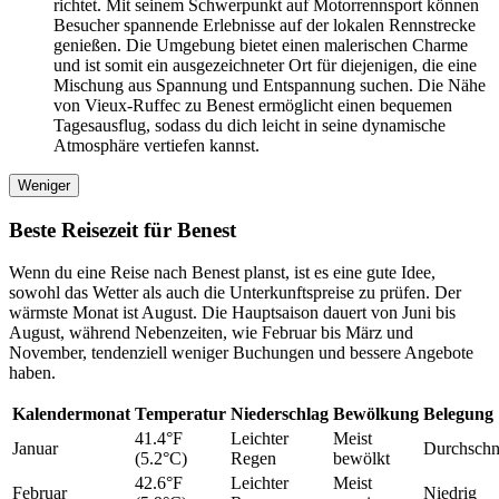
richtet. Mit seinem Schwerpunkt auf Motorrennsport können
Besucher spannende Erlebnisse auf der lokalen Rennstrecke
genießen. Die Umgebung bietet einen malerischen Charme
und ist somit ein ausgezeichneter Ort für diejenigen, die eine
Mischung aus Spannung und Entspannung suchen. Die Nähe
von Vieux-Ruffec zu Benest ermöglicht einen bequemen
Tagesausflug, sodass du dich leicht in seine dynamische
Atmosphäre vertiefen kannst.
Weniger
Beste Reisezeit für Benest
Wenn du eine Reise nach Benest planst, ist es eine gute Idee,
sowohl das Wetter als auch die Unterkunftspreise zu prüfen. Der
wärmste Monat ist August. Die Hauptsaison dauert von Juni bis
August, während Nebenzeiten, wie Februar bis März und
November, tendenziell weniger Buchungen und bessere Angebote
haben.
Kalendermonat
Temperatur
Niederschlag
Bewölkung
Belegung
41.4°F
Leichter
Meist
Januar
Durchschni
(5.2°C)
Regen
bewölkt
42.6°F
Leichter
Meist
Februar
Niedrig