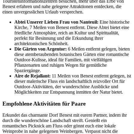
Touristeninformationszentren besuchen, mehr über das Erbe von
Benest erfahren und nahe gelegene Attraktionen entdecken, die
einen unvergesslichen Urlaub versprechen.
Abtei Unserer Lieben Frau von Nanteuil:
Eine historische
Kirche, 7 Meilen von Benest entfernt. Diese Abtei bietet eine
friedliche Atmosphäre, reich an Kultur und Spiritualität,
perfekt für Besinnung und die Erkundung ihrer
architektonischen Schönheit.
Die Gärten von Argentor:
6 Meilen entfernt gelegen, bieten
diese atemberaubenden botanischen Gärten eine romantische
Outdoor-Kulisse, ideal für Familien, mit vielfältigen
Pflanzenarten und ruhigen Wegen für gemütliche
Spaziergänge.
Aire de Rejallant:
11 Meilen von Benest entfernt gelegen, ist
dieser malerische Fluss ein landschaftlich reizvoller Ort für
Outdoor-Aktivitäten, der wunderschöne Ausblicke und
Möglichkeiten zur Entspannung inmitten der Natur bietet.
Empfohlene Aktivitäten für Paare
Erkundet das charmante Dorf Benest mit eurem Partner, indem ihr
durch die wunderschöne Landschaft streift. Genießt ein
romantisches Picknick am Fluss oder gönnt euch eine lokale
Weinprobe in nahe gelegenen Weinbergen. Verpasst nicht die