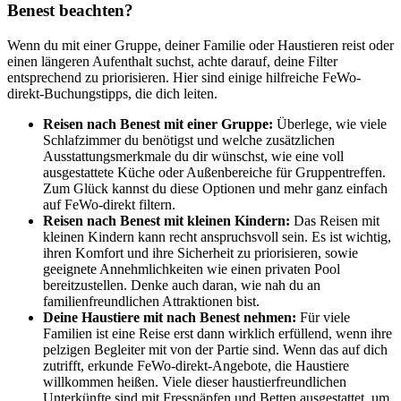
Benest beachten?
Wenn du mit einer Gruppe, deiner Familie oder Haustieren reist oder
einen längeren Aufenthalt suchst, achte darauf, deine Filter
entsprechend zu priorisieren. Hier sind einige hilfreiche FeWo-
direkt-Buchungstipps, die dich leiten.
Reisen nach Benest mit einer Gruppe:
Überlege, wie viele
Schlafzimmer du benötigst und welche zusätzlichen
Ausstattungsmerkmale du dir wünschst, wie eine voll
ausgestattete Küche oder Außenbereiche für Gruppentreffen.
Zum Glück kannst du diese Optionen und mehr ganz einfach
auf FeWo-direkt filtern.
Reisen nach Benest mit kleinen Kindern:
Das Reisen mit
kleinen Kindern kann recht anspruchsvoll sein. Es ist wichtig,
ihren Komfort und ihre Sicherheit zu priorisieren, sowie
geeignete Annehmlichkeiten wie einen privaten Pool
bereitzustellen. Denke auch daran, wie nah du an
familienfreundlichen Attraktionen bist.
Deine Haustiere mit nach Benest nehmen:
Für viele
Familien ist eine Reise erst dann wirklich erfüllend, wenn ihre
pelzigen Begleiter mit von der Partie sind. Wenn das auf dich
zutrifft, erkunde FeWo-direkt-Angebote, die Haustiere
willkommen heißen. Viele dieser haustierfreundlichen
Unterkünfte sind mit Fressnäpfen und Betten ausgestattet, um