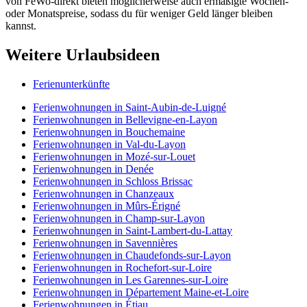
von FeWo-direkt bieten möglicherweise auch ermäßigte Wochen-
oder Monatspreise, sodass du für weniger Geld länger bleiben
kannst.
Weitere Urlaubsideen
Ferienunterkünfte
Ferienwohnungen in Saint-Aubin-de-Luigné
Ferienwohnungen in Bellevigne-en-Layon
Ferienwohnungen in Bouchemaine
Ferienwohnungen in Val-du-Layon
Ferienwohnungen in Mozé-sur-Louet
Ferienwohnungen in Denée
Ferienwohnungen in Schloss Brissac
Ferienwohnungen in Chanzeaux
Ferienwohnungen in Mûrs-Érigné
Ferienwohnungen in Champ-sur-Layon
Ferienwohnungen in Saint-Lambert-du-Lattay
Ferienwohnungen in Savennières
Ferienwohnungen in Chaudefonds-sur-Layon
Ferienwohnungen in Rochefort-sur-Loire
Ferienwohnungen in Les Garennes-sur-Loire
Ferienwohnungen in Département Maine-et-Loire
Ferienwohnungen in Étiau