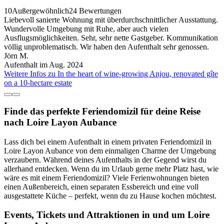
10
Außergewöhnlich
24 Bewertungen
Liebevoll sanierte Wohnung mit überdurchschnittlicher Ausstattung.
Wundervolle Umgebung mit Ruhe, aber auch vielen
Ausflugsmöglichkeiten. Sehr, sehr nette Gastgeber. Kommunikation
völlig unproblematisch. Wir haben den Aufenthalt sehr genossen.
Jörn M.
Aufenthalt im Aug. 2024
Weitere Infos zu In the heart of wine-growing Anjou, renovated gîte
on a 10-hectare estate
Finde das perfekte Feriendomizil für deine Reise
nach Loire Layon Aubance
Lass dich bei einem Aufenthalt in einem privaten Feriendomizil in
Loire Layon Aubance von dem einmaligen Charme der Umgebung
verzaubern. Während deines Aufenthalts in der Gegend wirst du
allerhand entdecken. Wenn du im Urlaub gerne mehr Platz hast, wie
wäre es mit einem Feriendomizil? Viele Ferienwohnungen bieten
einen Außenbereich, einen separaten Essbereich und eine voll
ausgestattete Küche – perfekt, wenn du zu Hause kochen möchtest.
Events, Tickets und Attraktionen in und um Loire