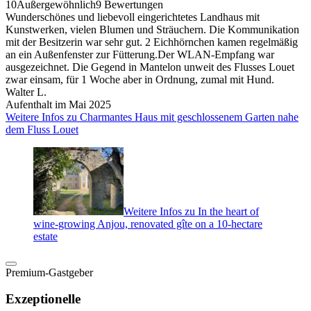
10
Außergewöhnlich
9 Bewertungen
Wunderschönes und liebevoll eingerichtetes Landhaus mit
Kunstwerken, vielen Blumen und Sträuchern. Die Kommunikation
mit der Besitzerin war sehr gut. 2 Eichhörnchen kamen regelmäßig
an ein Außenfenster zur Fütterung.Der WLAN-Empfang war
ausgezeichnet. Die Gegend in Mantelon unweit des Flusses Louet
zwar einsam, für 1 Woche aber in Ordnung, zumal mit Hund.
Walter L.
Aufenthalt im Mai 2025
Weitere Infos zu Charmantes Haus mit geschlossenem Garten nahe
dem Fluss Louet
Weitere Infos zu In the heart of
wine-growing Anjou, renovated gîte on a 10-hectare
estate
Premium-Gastgeber
Exzeptionelle