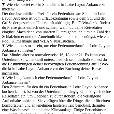
Wie viel kostet es, ein Strandhaus in Loire Layon Aubance zu
mieten?
Der durchschnittliche Preis für ein Ferienhaus am Strand in Loire
Layon Aubance ist vom Urlaubszeitraum sowie dem Stil und der
Größe der gesuchten Unterkunft abhängig. Bei FeWo-direkt findest
du Preise ganz einfach und schnell, wenn du deine Reisedaten
eingibst. Mach dann von unseren Filtern gebrauch, um die Zahl der
Schlafzimmer und die Annehmlichkeiten, die du benötigst, wie ein
Pool, Klimaanlage und WLAN auszusuchen.
Wie alt muss man sein, um eine Ferienunterkunft in Loire Layon
Aubance zu mieten?
Das Mindestalter ist normalerweise 16, 18 oder 21. Es kann von
Unterkunft zu Unterkunft unterschiedlich sein, deshalb solltest du
die Bestimmungen deiner bevorzugten Ferienwohnung auf FeWo-
direkt in Loire Layon Aubance vor der Buchung deiner Reise
nachlesen.
Wie lange kann ich eine Ferienunterkunft in Loire Layon
Aubance mieten?
Den Zeitraum, für den du ein Ferienhaus in Loire Layon Aubance
buchen kannst, ist von der Unterkunft abhängig. Gib lediglich deine
Reisedaten ein, um Optionen zu durchstöbern, die verlängerte
Aufenthalte anbieten. Sie verfügen über die Dinge, die du für einen
komfortablen und angenehmen längeren Trip benötigst, darunter
eine Waschmaschine und eine Klimaanlage. Einige Ferienhäuser