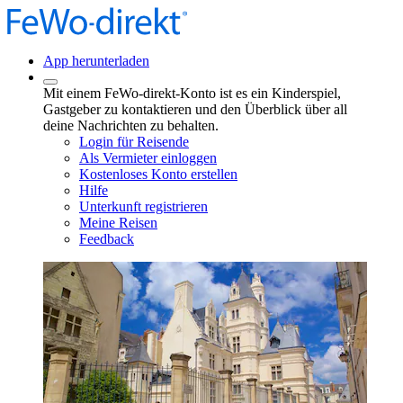
App herunterladen
Mit einem FeWo-direkt-Konto ist es ein Kinderspiel,
Gastgeber zu kontaktieren und den Überblick über all
deine Nachrichten zu behalten.
Login für Reisende
Als Vermieter einloggen
Kostenloses Konto erstellen
Hilfe
Unterkunft registrieren
Meine Reisen
Feedback