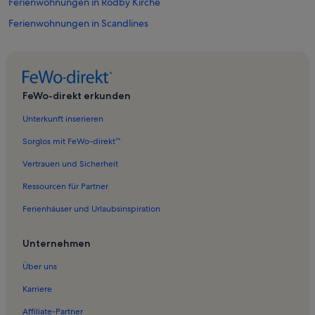
Ferienwohnungen in Rodby Kirche
Ferienwohnungen in Scandlines
Ferienwohnungen in Galerie Skovhuset
Ferienwohnungen in Kronge Kirche
Ferienwohnungen in Errindlev
FeWo-direkt erkunden
Ferienwohnungen in Holeby
Unterkunft inserieren
Ferienwohnungen in Lolland Kommune
Sorglos mit FeWo-direkt™
Ferienwohnungen in Torslunde Kirche
Vertrauen und Sicherheit
Ferienwohnungen in Kathedrale von Maribo
Ressourcen für Partner
Ferienwohnungen in Tirsted Kirche
Ferienhäuser und Urlaubsinspiration
Ferienwohnungen in Rødbyhavn
Ferienwohnungen in Soholt Park
Unternehmen
Ferienwohnungen in Maribo
Über uns
Ferienwohnungen in Dannemare Kirche
Karriere
Ferienwohnungen in Kramnitse
Affiliate-Partner