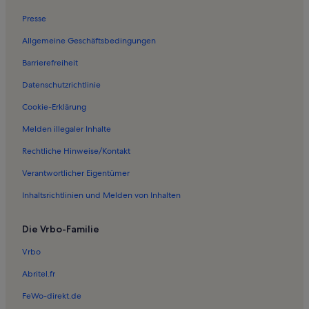
Ferienwohnungen in Skorringe Kirche
Presse
Ferienwohnungen in Olstrup Kirche
Allgemeine Geschäftsbedingungen
Ferienwohnungen in Burso Kirche
Barrierefreiheit
Ferienwohnungen in Rodby Karting Ring
Datenschutzrichtlinie
Ferienwohnungen in Tillitse Kirche
Ferienwohnungen in Dannemare
Cookie-Erklärung
Ferienwohnungen in Rødby
Melden illegaler Inhalte
Ferienwohnungen in Errindlev Kirche
Rechtliche Hinweise/Kontakt
Häuser in Lolland Kommune
Verantwortlicher Eigentümer
Ferienunterkünfte mit Pool in Lolland Kommune
Inhaltsrichtlinien und Melden von Inhalten
Hotels in Strand von Nysted
Die Vrbo-Familie
Vrbo
Abritel.fr
FeWo-direkt.de