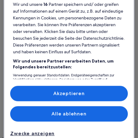
Wir und unsere
16
Partner speichern und/ oder greifen
auf Informationen auf einem Gerät zu, z.B. auf eindeutige
Kennungen in Cookies, um personenbezogene Daten zu
verarbeiten. Sie können Ihre Präferenzen akzeptieren
oder verwalten. Klicken Sie dazu bitte unten oder
besuchen Sie jederzeit die Seite der Datenschutzrichtlinie.
Diese Präferenzen werden unseren Partnern signalisiert
und haben keinen Einfluss auf Surfdaten.
Wir und unsere Partner verarbeiten Daten, um
Weitere Infos zu Schönes Haus in Dannemare mit Küche
Weitere I
Folgendes bereitzustellen:
Sehr gemütliche und neuwertige
War al
Verwendung genauer Standortdaten. Endgeräteeigenschaften zur
außergewöhnlich
auße
Untekunft
Außergewöhnlich
Auße
Identifikation aktiv abfragen. Speichern von oder Zugriff auf
10
10
10 von 10
10 von 1
1 Bewertung
2 Bew
Informationen auf einem Endgerät. Personalisierte Werbung und
(1
(2
Unser Aufenthalt ist einwandfrei und ohne Probleme
W
Inhalte, Messung von Werbeleistung und der Performance von Inhalten,
bewertung)
bewe
Zielgruppenforschung sowie Entwicklung und Verbesserung von
Akzeptieren
verlaufen. Der Check-In und Check-Out waren unkompliziert
Angeboten.
und alles war ordentlich und sauber bei unserer Ankunft. Das
Liste der Partner (Lieferanten)
Haus ist für 8 Personen definitiv ausreichend. Das
Wohnzimmer ist sehr geräumig und gut eingerichtet. Alle
weitere Ausstattung lässt auch nichts zu wünschen übrig und
Alle ablehnen
Jannes B.
Euge
ist sehr neuwertig. Die Sauna ist für gleichzeitig 4 Personen
Aufenthalt im Dez. 2024
Aufenthalt
begehbar, in den Jakuzi passen „leider“ nur 2 Personen. Ich
würde aber jederzeit wieder buchen, war wirklich sehr nett.
Zwecke anzeigen
Einfach sorglos