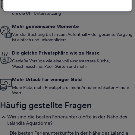
Mit unserer Mit-Vertrauen-Buchen-Garantie bieten wir dir rund
um die Uhr Unterstützung
Mehr gemeinsame Momente
Von der Buchung bis hin zum Aufenthalt – der gesamte Vorgang
ist einfach und unkompliziert
Die gleiche Privatsphäre wie zu Hause
Genieße Vorzüge wie eine voll ausgestattete Küche,
Waschmaschine, Pool, Garten und mehr
Mehr Urlaub für weniger Geld
Mehr Platz, mehr Privatsphäre, mehr Annehmlichkeiten – mehr
Wert
Häufig gestellte Fragen
Was sind die besten Ferienunterkünfte in der Nähe des
Lalandia Aquadome?
Die besten Ferienunterkünfte in der Nähe des Lalandia