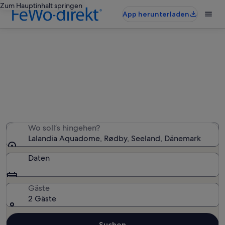
Zum Hauptinhalt springen
App herunterladen
Ferienunterkünfte nahe Lalandia
Aquadome
Wir haben 283 Ferienunterkünfte gefunden. Bitte gib
deinen Reisezeitraum an, um die Verfügbarkeit zu
prüfen.
Wo soll’s hingehen?
Lalandia Aquadome, Rødby, Seeland, Dänemark
Daten
Gäste
2 Gäste
Suchen