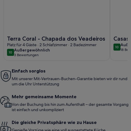
Weitere Infos zu Terra Coral - Chapada dos Veadeiros
Weitere I
Terra Coral - Chapada dos Veadeiros
Casas
auße
Platz für 4 Gäste · 2 Schlafzimmer · 2 Badezimmer
Auße
10
10 von 1
außergewöhnlich
Außergewöhnlich
18 Be
(18
10
10 von 10
3 Bewertungen
(3
bewe
bewertungen)
Einfach sorglos
Mit unserer Mit-Vertrauen-Buchen-Garantie bieten wir dir rund
um die Uhr Unterstützung
Mehr gemeinsame Momente
Von der Buchung bis hin zum Aufenthalt – der gesamte Vorgang
ist einfach und unkompliziert
Die gleiche Privatsphäre wie zu Hause
Genieße Vorzüge wie eine voll ausgestattete Küche,