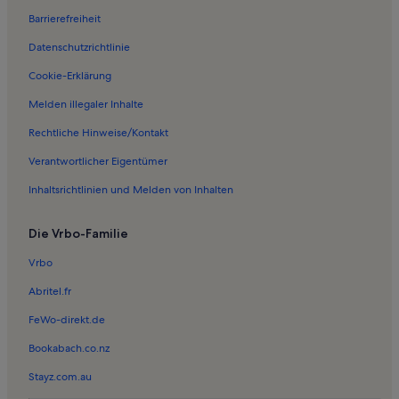
Barrierefreiheit
Ferienwohnungen in Alexânia
Datenschutzrichtlinie
Ferienwohnungen in Anjos und Arcanjos Wasserfall
Ferienwohnungen in Cocalzinho de Goiás
Cookie-Erklärung
Ferienwohnungen in EcoCentro IPEC
Melden illegaler Inhalte
Ferienwohnungen in Vagafogo Wildschutzgebiet
Rechtliche Hinweise/Kontakt
Ferienwohnungen in Räder der Zeit Antikes Motorrad
Verantwortlicher Eigentümer
Ferienunterkünfte in Strandnähe nahe Pireneus Staatspark
Inhaltsrichtlinien und Melden von Inhalten
Die Vrbo-Familie
Vrbo
Abritel.fr
FeWo-direkt.de
Bookabach.co.nz
Stayz.com.au