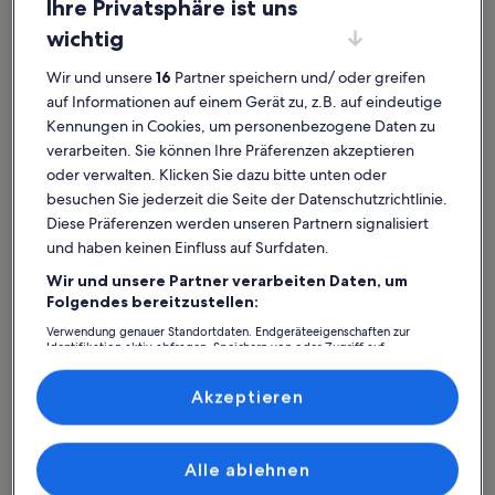
Ihre Privatsphäre ist uns
wichtig
Wir und unsere
16
Partner speichern und/ oder greifen
auf Informationen auf einem Gerät zu, z.B. auf eindeutige
Alto Paraíso de Goiás
Ferienunterkünfte nahe Morada do Sol
Kennungen in Cookies, um personenbezogene Daten zu
verarbeiten. Sie können Ihre Präferenzen akzeptieren
Finde die perfekte Ferienunterkunft nahe Morada do Sol.
oder verwalten. Klicken Sie dazu bitte unten oder
Ferienhäuser und -wohnungen bieten dir für deinen Aufenthalt mit
besuchen Sie jederzeit die Seite der Datenschutzrichtlinie.
Freunden, Familie oder Haustieren all die Annehmlichkeiten, die du
Diese Präferenzen werden unseren Partnern signalisiert
brauchst, wie zum Beispiel WLAN sowie eine Waschmaschine und
einen Trockner. Und auch wenn du Optionen zur Barrierefreiheit
und haben keinen Einfluss auf Surfdaten.
oder bezüglich der Rauchpräferenzen suchst, wirst du das finden,
Wir und unsere Partner verarbeiten Daten, um
was dir vorschwebt.
Folgendes bereitzustellen:
Verwendung genauer Standortdaten. Endgeräteeigenschaften zur
Identifikation aktiv abfragen. Speichern von oder Zugriff auf
Informationen auf einem Endgerät. Personalisierte Werbung und
Finde Unterkünfte ganz nach deinem
Inhalte, Messung von Werbeleistung und der Performance von Inhalten,
Zielgruppenforschung sowie Entwicklung und Verbesserung von
Geschmack
Akzeptieren
Angeboten.
Liste der Partner (Lieferanten)
Suche nach Ferienhäusern
Suche nach Ferienwohnungen oder 
Suche nach 
Alle ablehnen