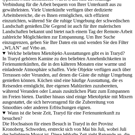
Verbindung für die Arbeit bequem von Ihrer Unterkunft aus zu
gewährleisten. Viele Unterkünfte verfügen über dedizierte
Arbeitsbereiche, die es Ihnen ermöglichen, sich effizient
einzurichten, während Sie die ruhige Umgebung der schwedischen
Landschaft genießen.Die Gegend ist auch für ihre malerischen
Landschaften bekannt und bietet nach einem Tag der Remote-Arbeit
zahlreiche Möglichkeiten zur Entspannung. Um Ihre Suche
einzugrenzen, geben Sie Ihre Daten ein und wenden Sie den Filter
„WLAN" auf Vrbo an.
Welche beliebten Mietobjekt-Ausstattungen gibt es in Traryd?
In Traryd gehören Kamine zu den beliebten Annehmlichkeiten in
Ferienunterkünften, die in den kälteren Monaten eine warme und
einladende Atmosphäre schaffen. Viele Objekte verfügen auch über
Terrassen oder Veranden, auf denen die Gäste die ruhige Umgebung
genießen können. Küchen sind eine häufige Ausstattung, die es
Reisenden ermöglicht, ihre eigenen Mahlzeiten zuzubereiten,
während Veranden oder Lanais zusätzlichen Platz zum Entspannen
im Freien bieten. Darüber hinaus sind einige Mietobjekte mit Mixern
ausgestattet, die sich hervorragend für die Zubereitung von
Smoothies oder anderen Erfrischungen eignen.
Wann ist die beste Zeit, Traryd für eine Ferienunterkunft zu
besuchen?
Die Hochsaison für einen Besuch in Traryd in der Provinz
Kronoberg, Schweden, erstreckt sich von Mai bis Juli, wobei Juli
der beliebteste Monat ist. Diese lebhafte Zeit zieht Reisende an, die