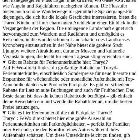
den nahegelegenen Fluss Lagan unterstrichen, wo Gäste Aktivitäten
wie Angeln und Kajakfahren nachgehen können. Die Flussufer
bieten auch schöne Wanderwege für gemütliche Spaziergänge.Für
diejenigen, die sich für die lokale Geschichte interessieren, bietet die
Traryd Kirche mit ihrer charmanten Architektur einen Einblick in die
Vergangenheit der Region. Die umliegende Landschaft eignet sich
hervorragend zum Wandern und Radfahren und ermöglicht es
Reisenden, in die wunderschönen Landschaften des Landkreises
Kronoberg einzutauchen.In der Nähe bietet die größere Stadt
Ljungby weitere Attraktionen, darunter Museen und kulturelle
Veranstaltungen, die leicht für einen Tagesausflug erreichbar sind.
Gibt es Rabatte für Ferienunterkünfte hier: Traryd?
Auf FeWo-direkt findest du großartige Rabatte auf Traryd-
Ferienunterkünfte, einschließlich Sonderpreise für neue Inserate und
Ersparnisse für wöchentliche oder monatliche Aufenthalte mit Top-
Annehmlichkeiten wie Pool oder Parkplatz. Es gibt verschiedene
Rabatte für Last-minute-Buchungen und auch für Frühbucher. Das
Beste daran ist, dass du keinen Rabattcode benötigst – gib einfach
deine Reisedaten ein und wende die Rabattfilter an, um die besten
Preise anzuzeigen.
Gibt es hier Ferienunterkünfte mit Parkplatz: Traryd?
Traryd : FeWo-direkt bietet hier eine große Auswahl an
Ferienunterkünften mit Parkmöglichkeiten – perfekt für Familien
oder Reisende, die den Komfort eines Autos während ihres
Aufenthalts schätzen. Um diese Unterkünfte leicht zu finden, gib