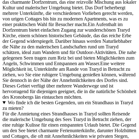
das charmante Dorfzentrum, das eine reizvolle Mischung aus lokaler
Kultur und malerischer Umgebung bietet. Das Dorf beherbergt
mehrere Unterkünfte, die verschiedenen Vorlieben gerecht werden,
von urigen Cottages bis hin zu modernen Apartments, was es zu
einer praktischen Wahl für Besucher macht.Ein Aufenthalt im
Dorfzentrum bietet einfachen Zugang zur wunderschönen Traryd
Kirche, einem schönen historischen Gebäude, das das reiche Erbe
der Gegend widerspiegelt. Darüber hinaus werden Naturliebhaber
die Nähe zu den malerischen Landschaften rund um Traryd
schätzen, ideal zum Wandern und für Outdoor-Aktivitäten. Die nahe
gelegenen Seen tragen zum Reiz bei und bieten Möglichkeiten zum
Angeln, Schwimmen und Entspannen am Wasser.Eine weitere
Möglichkeit ist, Unterkünfte am Rande von Traryd in Betracht zu
ziehen, wo Sie eine ruhigere Umgebung genießen können, während
Sie dennoch in der Nähe der Annehmlichkeiten des Dorfes sind.
Dieses Gebiet verfügt über mehrere Wanderwege und ist
hervorragend für diejenigen geeignet, die in die natürliche Schönheit
des Kronobergs län eintauchen möchten.
Wo finde ich die besten Gegenden, um ein Strandhaus in Traryd
zu mieten?
Für die Anmietung eines Strandhauses in Traryd sollten Reisende
die malerische Umgebung des Sees Traryd in Betracht ziehen, der
eine ruhige Kulisse für einen entspannten Urlaub bietet. Die Gegend
um den See bietet charmante Ferienunterkünfte, darunter Holzhütten
und Cottages, die oft mit Annehmlichkeiten wie privaten Stegen,