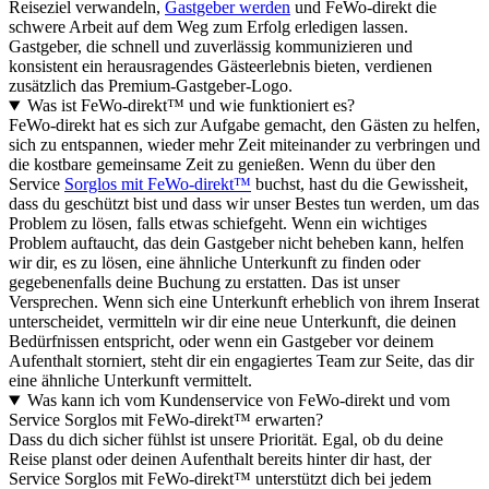
Reiseziel verwandeln,
Gastgeber werden
und FeWo-direkt die
schwere Arbeit auf dem Weg zum Erfolg erledigen lassen.
Gastgeber, die schnell und zuverlässig kommunizieren und
konsistent ein herausragendes Gästeerlebnis bieten, verdienen
zusätzlich das Premium-Gastgeber-Logo.
Was ist FeWo-direkt™ und wie funktioniert es?
FeWo-direkt hat es sich zur Aufgabe gemacht, den Gästen zu helfen,
sich zu entspannen, wieder mehr Zeit miteinander zu verbringen und
die kostbare gemeinsame Zeit zu genießen. Wenn du über den
Service
Sorglos mit FeWo-direkt™
buchst, hast du die Gewissheit,
dass du geschützt bist und dass wir unser Bestes tun werden, um das
Problem zu lösen, falls etwas schiefgeht. Wenn ein wichtiges
Problem auftaucht, das dein Gastgeber nicht beheben kann, helfen
wir dir, es zu lösen, eine ähnliche Unterkunft zu finden oder
gegebenenfalls deine Buchung zu erstatten. Das ist unser
Versprechen. Wenn sich eine Unterkunft erheblich von ihrem Inserat
unterscheidet, vermitteln wir dir eine neue Unterkunft, die deinen
Bedürfnissen entspricht, oder wenn ein Gastgeber vor deinem
Aufenthalt storniert, steht dir ein engagiertes Team zur Seite, das dir
eine ähnliche Unterkunft vermittelt.
Was kann ich vom Kundenservice von FeWo-direkt und vom
Service Sorglos mit FeWo-direkt™ erwarten?
Dass du dich sicher fühlst ist unsere Priorität. Egal, ob du deine
Reise planst oder deinen Aufenthalt bereits hinter dir hast, der
Service Sorglos mit FeWo-direkt™ unterstützt dich bei jedem