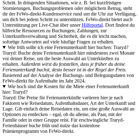
Schritt. In dringenden Situationen, wie z. B. bei kurzfristigen
Stornierungen, Buchungsproblemen oder möglichem Betrug, steht
dir der FeWo-direkt-Kundenservice rund um die Uhr zur Verfügung,
um dich bei jedem Schritt zu unterstützen. FeWo-direkt bietet auch
Unterstützung per Live-Chat über unser
Hilfeportal
. Dort findest du
hilfreiche Ressourcen zu Buchungen, Zahlungen, zur
Unterkunftsverwaltung und Sicherheit, die es dir leicht machen,
sofortige Antworten auf viele häufige Fragen zu erhalten.
Wie früh sollte ich eine Ferienunterkunft hier buchen: Traryd?
Traryd: Buche deine Ferienunterkunft hier mindestens zwei Monate
vor deiner Reise, um die beste Auswahl an Unterkünften zu
erhalten.
Außerdem wirst du feststellen, dass je früher du deine
Ferienunterkunft buchst, desto besser ist in der Regel der Preis.
Basierend auf der Analyse der Buchungs- und Belegungsdaten von
FeWo-direkt für Aufenthalte im Jahr 2024.
Wie hoch sind die Kosten für die Miete einer Ferienunterkunft
hier: Traryd?
Traryd: Die Preise für Ferienunterkünfte variieren hier je nach
Faktoren wie Reisedatum, Aufenthaltsdauer, Art der Unterkunft und
Lage. Gib einfach deine Reisedaten ein, um eine große Auswahl an
Optionen zu entdecken – egal, ob du alleine, als Paar, mit der
Familie oder in einer Gruppe reist. Für erschwingliche Traryd-
Ferienhäuser buche früh und nutze das kostenlose
Prämienprogramm von FeWo-direkt.