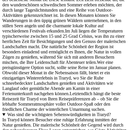
den wunderschönen schwedischen Sommer erleben möchten, der
durch lange Tageslichtstunden und eine Reihe von Outdoor-
Aktivitäten gekennzeichnet ist. In diesen Monaten können Sie
Wanderungen in den üppig grünen Wäldern unternehmen, in den
stillen Seen angeln und die charmante lokale Kultur auf
verschiedenen Festivals erkunden.Im Juli liegen die Temperaturen
typischerweise zwischen 15 und 25 Grad Celsius, was ihn zu einer
herrlichen Zeit für Besichtigungen und den Genuss der malerischen
Landschaften macht. Die natürliche Schönheit der Region ist
besonders einladend und ermöglicht es Ihnen, die Natur in vollen
Zügen zu genießen, während Sie sich mit anderen Besuchern
mischen, die Ihre Leidenschaft für Abenteuer teilen.Wer eine
preisgünstigere Option sucht, sollte seine Reise im Januar planen.
Obwohl dieser Monat in die Nebensaison fällt, bietet er ein
einzigartiges Wintererlebnis in Traryd, wo Sie die Ruhe
schneebedeckter Landschaften genießen und Aktivitäten wie
Langlauf oder gemütliche Abende am Kamin in einer
Ferienunterkunft nachgehen können.Letztendlich hängt die beste
Reisezeit für Traryd von Ihren Reisepräferenzen ab – ob Sie die
lebhafte Sommeratmosphäre voller Outdoor-Spaß oder den
friedlichen Charme der winterlichen Umarmung suchen.
Was sind die wichtigsten Sehenswürdigkeiten in Traryd?
In Traryd können Besucher eine ruhige Erfahrung inmitten der
Natur genießen. Die malerische Schönheit der Gegend wird durch