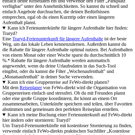
einfach deine Reisedaten ein und verwende den Filter „Parkplatz
verfügbar" unter den Annehmlichkeiten. So kannst du schnell und
einfach Angebote durchsuchen, die deinen Bedürfnissen
entsprechen, egal ob du einen Kurztrip oder einen längeren
Aufenthalt planst.
Kann ich Ferienunterkünfte für längere Aufenthalte hier finden:
Traryd?
Eine
Traryd-Ferienunterkunft für längere Aufenthalte
ist der beste
Weg, um das lokale Leben kennenzulernen. Außerdem kannst du
die Rabatte für längere Aufenthalte optimal nutzen. Bei Aufenthalten
von einem Monat oder einer Woche sparst du durchschnittlich 10
%.* Rabatte für längere Aufenthalte werden automatisch
angewendet, wenn du deine Urlaubsdaten in das Such-Tool
eingibst, oder du kannst die Filter „Wochenaufenthalt" und
„Monatsaufenthalt" in deiner Suche verwenden.
Kann ich eine Gruppenreise auf FeWo-direkt planen?
Mit dem
Reiseplaner
von FeWo-direkt wird die Organisation von
Gruppenreisen einfach und stressfrei. Ob du mit Freunden planst
oder eine große Gruppe koordinierst, ihr könnt an einem Ort
zusammenarbeiten, Unterkünfte speichern und teilen, über Favoriten
abstimmen und gemeinsam den perfekten Reiseplan erstellen.
Kann ich meine Buchung einer Ferienunterkunft auf FeWo-direkt
hier ändern oder stornieren: Traryd?
Um Traryd-Ferienunterkünfte mit kostenloser Stornierung zu finden,
verwende einfach FeWo-direkts praktischen Suchfilter „Kostenlose