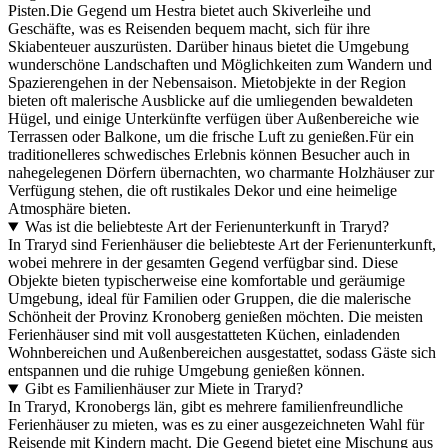
Pisten.Die Gegend um Hestra bietet auch Skiverleihe und
Geschäfte, was es Reisenden bequem macht, sich für ihre
Skiabenteuer auszurüsten. Darüber hinaus bietet die Umgebung
wunderschöne Landschaften und Möglichkeiten zum Wandern und
Spazierengehen in der Nebensaison. Mietobjekte in der Region
bieten oft malerische Ausblicke auf die umliegenden bewaldeten
Hügel, und einige Unterkünfte verfügen über Außenbereiche wie
Terrassen oder Balkone, um die frische Luft zu genießen.Für ein
traditionelleres schwedisches Erlebnis können Besucher auch in
nahegelegenen Dörfern übernachten, wo charmante Holzhäuser zur
Verfügung stehen, die oft rustikales Dekor und eine heimelige
Atmosphäre bieten.
Was ist die beliebteste Art der Ferienunterkunft in Traryd?
In Traryd sind Ferienhäuser die beliebteste Art der Ferienunterkunft,
wobei mehrere in der gesamten Gegend verfügbar sind. Diese
Objekte bieten typischerweise eine komfortable und geräumige
Umgebung, ideal für Familien oder Gruppen, die die malerische
Schönheit der Provinz Kronoberg genießen möchten. Die meisten
Ferienhäuser sind mit voll ausgestatteten Küchen, einladenden
Wohnbereichen und Außenbereichen ausgestattet, sodass Gäste sich
entspannen und die ruhige Umgebung genießen können.
Gibt es Familienhäuser zur Miete in Traryd?
In Traryd, Kronobergs län, gibt es mehrere familienfreundliche
Ferienhäuser zu mieten, was es zu einer ausgezeichneten Wahl für
Reisende mit Kindern macht. Die Gegend bietet eine Mischung aus