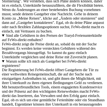
Stornierung". Wir verstehen, dass sich Pläne ändern können, daher
ist es einfach, Unterkünfte herauszufiltern, die dir Flexibilität bieten.
Wenn du Änderungen an einer bestehenden Buchung vornehmen
musst, sende deinem Gastgeber eine Nachricht. Gehe in deinem
Konto zu „Meine Reisen", klicke auf „Ändern oder stornieren" und
dann auf „Gastgeber kontaktieren". Egal, ob du deine Pläne anpasst
oder nach flexiblen Zahlungsoptionen suchst, FeWo-direkt macht es
einfach, mit Vertrauen zu buchen.
Sind alle Gebühren in den Preisen der Traryd-Ferienunterkünfte
auf FeWo-direkt enthalten?
FeWo-direkt zeigt die Preise direkt an, sobald du mit der Suche
beginnst. Es werden keine versteckten Gebühren während des
Bezahlvorgangs hinzugefügt. So kannst du ganz einfach
Unterkünfte vergleichen und deine Reise mit Zuversicht planen.
Warum sollte ich mich als Gastgeber bei FeWo-direkt
registrieren?
Die Registrierung bei FeWo-direkt öffnet Gastgebern die Tür zu
einer weltweiten Reisegemeinschaft, die auf der Suche nach
einzigartigen Aufenthalten ist, und gibt ihnen die Möglichkeit, mit
ihrer Unterkunft zu ihren eigenen Bedingungen Geld zu verdienen.
Mit benutzerfreundlichen Tools, einem engagierten Kundenservice
und der Präsenz auf den wichtigsten Reisewebsites macht FeWo-
direkt das Inserieren, das Verwalten und den Erfolg ganz einfach.
Egal, ob es sich um eine gemütliche Ferienhütte oder ein Strandhaus
handelt, Eigentümer können ihre Unterkunft in ein herausragendes