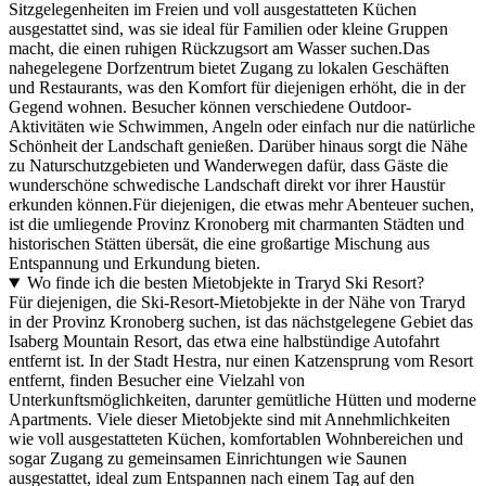
Sitzgelegenheiten im Freien und voll ausgestatteten Küchen
ausgestattet sind, was sie ideal für Familien oder kleine Gruppen
macht, die einen ruhigen Rückzugsort am Wasser suchen.Das
nahegelegene Dorfzentrum bietet Zugang zu lokalen Geschäften
und Restaurants, was den Komfort für diejenigen erhöht, die in der
Gegend wohnen. Besucher können verschiedene Outdoor-
Aktivitäten wie Schwimmen, Angeln oder einfach nur die natürliche
Schönheit der Landschaft genießen. Darüber hinaus sorgt die Nähe
zu Naturschutzgebieten und Wanderwegen dafür, dass Gäste die
wunderschöne schwedische Landschaft direkt vor ihrer Haustür
erkunden können.Für diejenigen, die etwas mehr Abenteuer suchen,
ist die umliegende Provinz Kronoberg mit charmanten Städten und
historischen Stätten übersät, die eine großartige Mischung aus
Entspannung und Erkundung bieten.
Wo finde ich die besten Mietobjekte in Traryd Ski Resort?
Für diejenigen, die Ski-Resort-Mietobjekte in der Nähe von Traryd
in der Provinz Kronoberg suchen, ist das nächstgelegene Gebiet das
Isaberg Mountain Resort, das etwa eine halbstündige Autofahrt
entfernt ist. In der Stadt Hestra, nur einen Katzensprung vom Resort
entfernt, finden Besucher eine Vielzahl von
Unterkunftsmöglichkeiten, darunter gemütliche Hütten und moderne
Apartments. Viele dieser Mietobjekte sind mit Annehmlichkeiten
wie voll ausgestatteten Küchen, komfortablen Wohnbereichen und
sogar Zugang zu gemeinsamen Einrichtungen wie Saunen
ausgestattet, ideal zum Entspannen nach einem Tag auf den