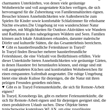
charmanten Unterkünften, von denen viele geräumige
Wohnbereiche und voll ausgestattete Küchen verfügen, die sich
hervorragend für die Zubereitung von Familienmahlzeiten eignen.
Besucher können Annehmlichkeiten wie Außenbereiche zum
Spielen für Kinder sowie komfortable Schlafzimmer für erholsame
Nächte erwarten.Die Umgebung ist von wunderschöner Natur
umgeben, mit Möglichkeiten für Outdoor-Aktivitäten wie Wandern
und Radfahren in den nahegelegenen Wäldern und Seen. Familien
können auch lokale Attraktionen erkunden, darunter malerische
Dörfer und kulturelle Stätten, die das Gesamterlebnis bereichern.
Gibt es haustierfreundliche Ferienhäuser in Traryd?
In Traryd finden Besucher mehrere haustierfreundliche
Ferienhäuser, die eine Vielzahl von Bedürfnissen erfüllen. Viele
dieser Unterkünfte bieten Annehmlichkeiten wie geräumige Gärten,
in denen Haustiere frei herumlaufen können, und einige sind mit
voll ausgestatteten Küchen und komfortablen Wohnbereichen für
einen entspannten Aufenthalt ausgestattet. Die ruhige Umgebung
bietet eine ideale Kulisse für diejenigen, die die Natur mit ihren
pelzigen Freunden genießen möchten.
Gibt es in Traryd Ferienunterkünfte, die sich für Remote-Arbeit
eignen?
In Traryd, Kronobergs län, gibt es mehrere Ferienunterkünfte, die
sich für Remote-Arbeit eignen und für diejenigen geeignet sind, die
einen produktiven Urlaub suchen. Diese Objekte bieten
typischerweise kostenloses WLAN, um eine zuverlässige